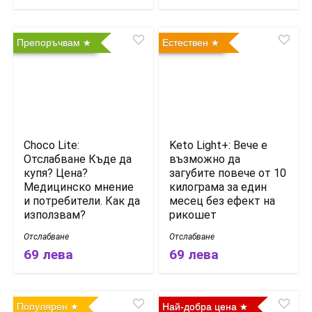
Препоръчвам
Естествен
Choco Lite:
Keto Light+: Вече е
Отслабване Къде да
възможно да
купя? Цена?
загубите повече от 10
Медицинско мнение
килограма за един
и потребители. Как да
месец без ефект на
използвам?
рикошет
Отслабване
Отслабване
69 лева
69 лева
Популярен
Най-добра цена