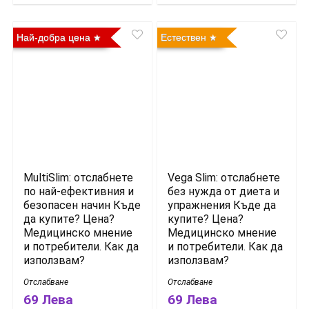
Най-добра цена
Естествен
MultiSlim: отслабнете
Vega Slim: отслабнете
по най-ефективния и
без нужда от диета и
безопасен начин Къде
упражнения Къде да
да купите? Цена?
купите? Цена?
Медицинско мнение
Медицинско мнение
и потребители. Как да
и потребители. Как да
използвам?
използвам?
Отслабване
Отслабване
69 Лева
69 Лева