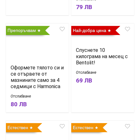
79 ЛВ
Препоръчвам
Най-добра цена
Спуснете 10
килограма на месец с
Bentolit!
Оформете тялото си и
Отслабване
се отървете от
69 ЛВ
мазнините само за 4
седмици с Harmonica
Отслабване
80 ЛВ
Естествен
Естествен