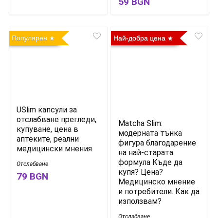
59 BGN
Популярен
Най-добра цена
USlim капсули за
отслабване прегледи,
Matcha Slim:
купуване, цена в
модерната тънка
аптеките, реални
фигура благодарение
медицински мнения
на най-старата
формула Къде да
Отслабване
купя? Цена?
79 BGN
Медицинско мнение
и потребители. Как да
използвам?
Отслабване