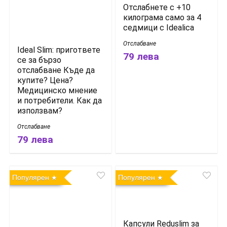
Отслабнете с +10
килограма само за 4
седмици с Idealica
Отслабване
Ideal Slim: пригответе
79 лева
се за бързо
отслабване Къде да
купите? Цена?
Медицинско мнение
и потребители. Как да
използвам?
Отслабване
79 лева
Популярен
Популярен
Капсули Reduslim за