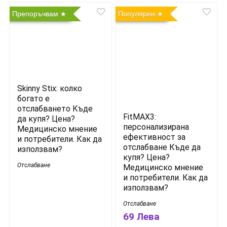
Препоръчвам
Популярен
Skinny Stix: колко
богато е
отслабването Къде
FitMAX3:
да купя? Цена?
персонализирана
Медицинско мнение
ефективност за
и потребители. Как да
отслабване Къде да
използвам?
купя? Цена?
Отслабване
Медицинско мнение
и потребители. Как да
използвам?
Отслабване
69 Лева