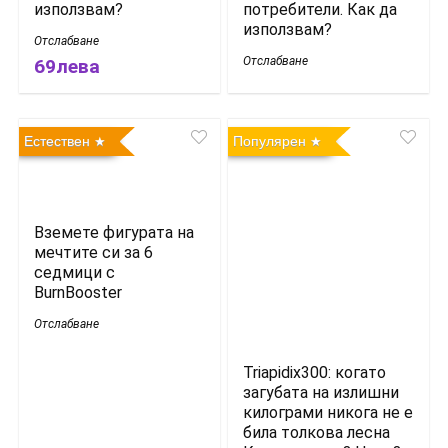
използвам?
потребители. Как да
използвам?
Отслабване
Отслабване
69лева
Естествен
Популярен
Вземете фигурата на
мечтите си за 6
седмици с
BurnBooster
Отслабване
Triapidix300: когато
загубата на излишни
килограми никога не е
била толкова лесна