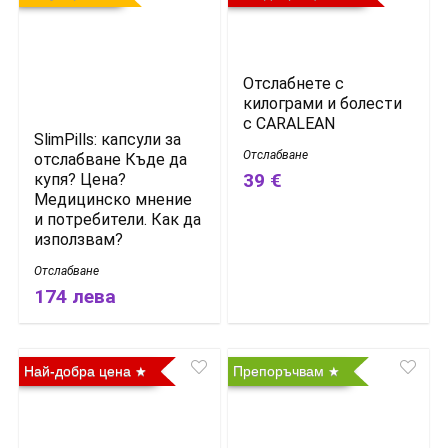
Отслабнете с
килограми и болести
с CARALEAN
SlimPills: капсули за
Отслабване
отслабване Къде да
39 €
купя? Цена?
Медицинско мнение
и потребители. Как да
използвам?
Отслабване
174 лева
Най-добра цена
Препоръчвам