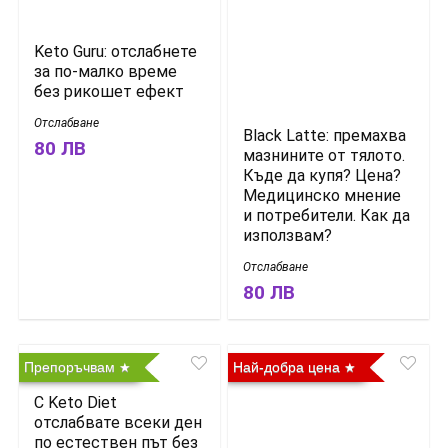
Keto Guru: отслабнете
за по-малко време
без рикошет ефект
Отслабване
Black Latte: премахва
80 ЛВ
мазнините от тялото.
Къде да купя? Цена?
Медицинско мнение
и потребители. Как да
използвам?
Отслабване
80 ЛВ
Препоръчвам
Най-добра цена
С Keto Diet
отслабвате всеки ден
по естествен път без