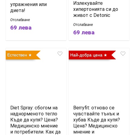
Излекувайте
упражнения или
хипертонията си до
диета!
живот с Detonic
Отслабване
Отслабване
69 лева
69 лева
Естествен
Най-добра цена
Diet Spray: сбогом на
Berryfit: отново се
наднорменото тегло
чувствайте тънък и
Къде да купя? Цена?
хубав Къде да купя?
Медицинско мнение
Цена? Медицинско
и потребители. Как да
мнение и