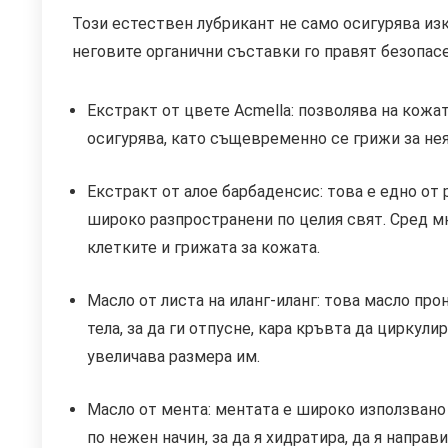
Този естествен лубрикант не само осигурява из
неговите органични съставки го правят безопасе
Екстракт от цвете Acmella: позволява на кожат
осигурява, като същевременно се грижи за нея
Екстракт от алое барбаденсис: това е едно от 
широко разпространени по целия свят. Сред м
клетките и грижата за кожата.
Масло от листа на иланг-иланг: това масло пр
тела, за да ги отпусне, кара кръвта да циркули
увеличава размера им.
Масло от мента: ментата е широко използвано 
по нежен начин, за да я хидратира, да я направ