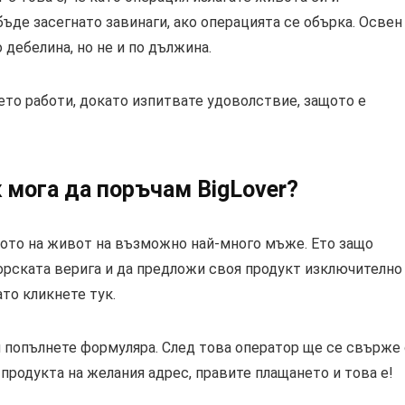
бъде засегнато завинаги, ако операцията се обърка. Освен
 дебелина, но не и по дължина.
оето работи, докато изпитвате удоволствие, защото е
к мога да поръчам BigLover?
твото на живот на възможно най-много мъже. Ето защо
орската верига и да предложи своя продукт изключително
ато кликнете тук.
и попълнете формуляра. След това оператор ще се свърже 
 продукта на желания адрес, правите плащането и това е!