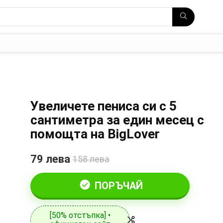
Увеличете пениса си с 5
сантиметра за един месец с
помощта на BigLover
79 лева
158 лева
ПОРЪЧАЙ
[50% отстъпка] •