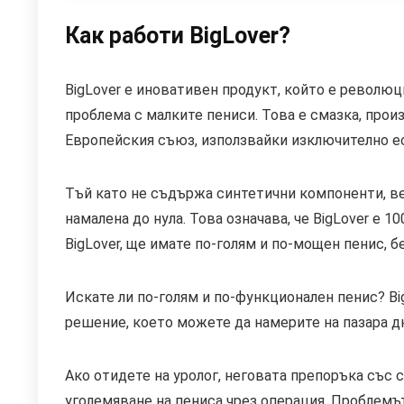
Как работи BigLover?
BigLover е иновативен продукт, който е революц
проблема с малките пениси. Това е смазка, прои
Европейския съюз, използвайки изключително е
Тъй като не съдържа синтетични компоненти, ве
намалена до нула. Това означава, че BigLover е 
BigLover, ще имате по-голям и по-мощен пенис, бе
Искате ли по-голям и по-функционален пенис? Bi
решение, което можете да намерите на пазара д
Ако отидете на уролог, неговата препоръка със 
уголемяване на пениса чрез операция. Проблемът 