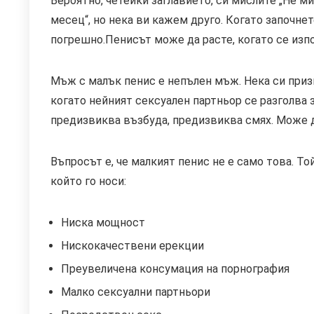
Вероятно, четейки заглавието, си мислите „Не м
месец“, но нека ви кажем друго. Когато започнет
погрешно.Пенисът може да расте, когато се изп
Мъж с малък пенис е непълен мъж. Нека си призн
когато нейният сексуален партньор се разголва 
предизвиква възбуда, предизвиква смях. Може д
Въпросът е, че малкият пенис не е само това. Т
който го носи:
Ниска мощност
Нискокачествени ерекции
Преувеличена консумация на порнография
Малко сексуални партньори