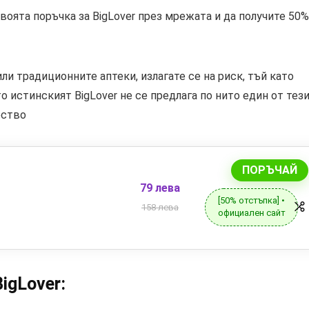
воята поръчка за BigLover през мрежата и да получите 50%
ли традиционните аптеки, излагате се на риск, тъй като
о истинският BigLover не се предлага по нито един от тез
ество
ПОРЪЧАЙ
79 лева
[50% отстъпка] •
158 лева
официален сайт
igLover: