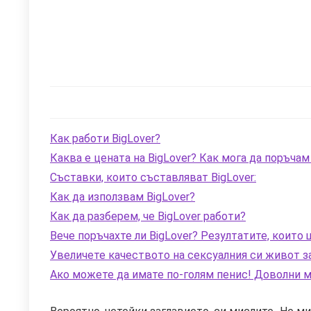
Как работи BigLover?
Каква е цената на BigLover? Как мога да поръчам
Съставки, които съставляват BigLover:
Как да използвам BigLover?
Как да разберем, че BigLover работи?
Вече поръчахте ли BigLover? Резултатите, които 
Увеличете качеството на сексуалния си живот за
Ако можете да имате по-голям пенис! Доволни мъ