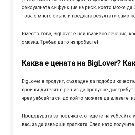
сексуалната си функция на риск, което може да 
това е много скъпо и предлага резултати само по
Вместо това, BigLover е неинвазивно лечение, к
смазка. Трябва да го изпробвате!
Каква е цената на BigLover? Ка
BigLover е продукт, създаден да подобри качес
производителят е решил да пропусне дистрибут
чрез уебсайта си, до който можете да влезете, к
Процедурата за поръчка е: отидете на уебсайта 
вас, за да извърши пратката. След като получите