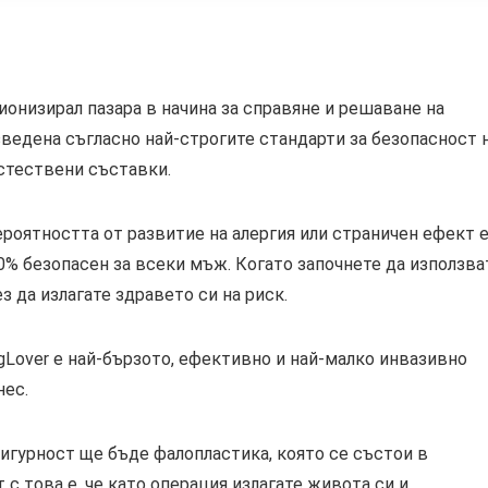
ионизирал пазара в начина за справяне и решаване на
зведена съгласно най-строгите стандарти за безопасност 
стествени съставки.
роятността от развитие на алергия или страничен ефект 
100% безопасен за всеки мъж. Когато започнете да използва
з да излагате здравето си на риск.
gLover е най-бързото, ефективно и най-малко инвазивно
нес.
сигурност ще бъде фалопластика, която се състои в
с това е, че като операция излагате живота си и