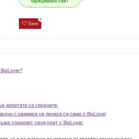
официален сайт
0
Save
 BigLover?
ще изпитате са следните:
едно с размера на пениса си само с BigLover
же споделят своя опит с BigLover: