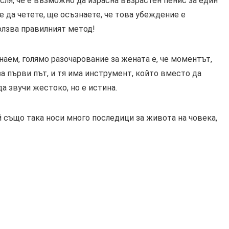
исля, че е възможно да израсна възрастен пенис за един
е да четете, ще осъзнаете, че това убеждение е
олзва правилният метод!
аем, голямо разочарование за жената е, че моментът,
за първи път, и тя има инструмент, който вместо да
а звучи жестоко, но е истина.
ой също така носи много последици за живота на човека,