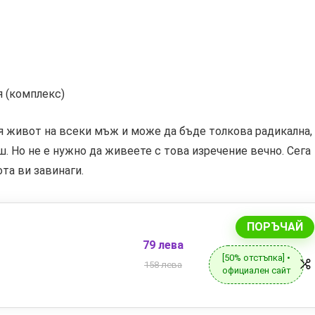
 (комплекс)
ия живот на всеки мъж и може да бъде толкова радикална,
ш. Но не е нужно да живеете с това изречение вечно. Сега
та ви завинаги.
ПОРЪЧАЙ
79 лева
[50% отстъпка] •
158 лева
официален сайт