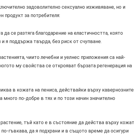
ключително задоволително сексуално изживяване, но и
н продукт за потребителя:
а да се разтяга благодарение на еластичността, която
 и я поддържа твърда, без риск от счупване.
растенията, чиито лечебни и уелнес приложения са най-
ногото му свойства се открояват бързата регенерация на
ониква в кожата на пениса, действайки върху кавернозните
ра много по-добре в тях и по този начин значително
растение, тъй като е в състояние да действа върху кожа
и по-гъвкава, да я подхрани и в същото време да осигури