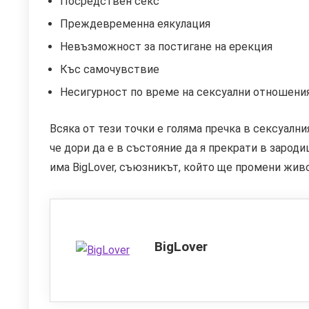
Посредствен секс
Преждевременна еякулация
Невъзможност за постигане на ерекция
Къс самочувствие
Несигурност по време на сексуални отношения
Всяка от тези точки е голяма пречка в сексуалн
че дори да е в състояние да я прекрати в зароди
има BigLover, съюзникът, който ще промени живо
BigLover