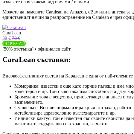
излагате на всякакъв вид измами / измами.
Можете да намерите Caralean на Amazon, eBay или в аптека за 
единственият начин за разпространение на Caralean е чрез офи
CaraLean
39 €
78 €
ПОРЪЧАЙ
[50% отстъпка] • официален сайт
CaraLean съставки:
Високоефективният състав на Каралеан е една от най-големите 
Момордика: известен е още като горчив пъпеш и има множ
холестерол и др. Той също така има способността да уско
Бромелаин: това е вещество, присъстващо в ананаса и сл
възпалението.
Gymnema el Bosque: нормализира кръвната захар, работи з
метаболизира здравословно въглехидратите и др.
Индийски кактус: той е известен със своите свойства да 
мазнините, съдържащи се в храната, в тялото.
Caralean има всяка от тези органични съставки в правилната си