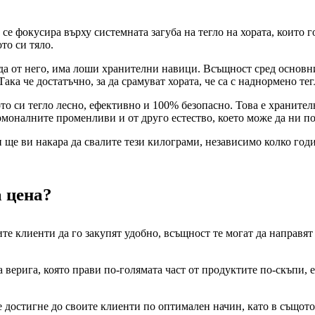
 се фокусира върху системната загуба на тегло на хората, които 
ото си тяло.
рада от него, има лоши хранителни навици. Всъщност сред основ
ка че достатъчно, за да срамуват хората, че са с наднормено тегл
ото си тегло лесно, ефективно и 100% безопасно. Това е хранител
ормоналните променливи и от друго естество, което може да ни п
и ще ви накара да свалите тези килограми, независимо колко годи
а цена?
те клиенти да го закупят удобно, всъщност те могат да направя
 верига, която прави по-голямата част от продуктите по-скъпи, е
ще достигне до своите клиенти по оптимален начин, като в същото