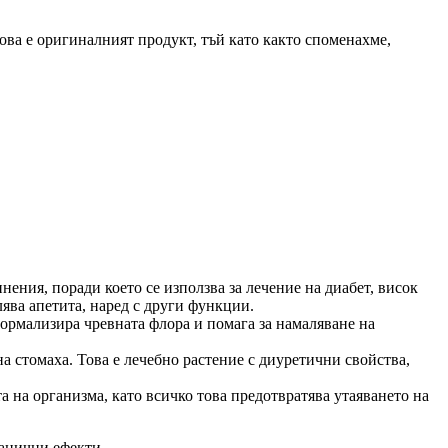
това е оригиналният продукт, тъй като както споменахме,
ния, поради което се използва за лечение на диабет, висок
лява апетита, наред с други функции.
нормализира чревната флора и помага за намаляване на
на стомаха. Това е лечебно растение с диуретични свойства,
а на организма, като всичко това предотвратява утаяването на
ранични ефекти.