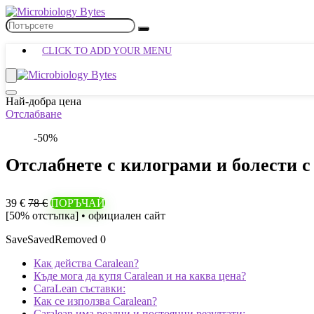
CLICK TO ADD YOUR MENU
Най-добра цена
Отслабване
-50%
Отслабнете с килограми и болести
39 €
78 €
ПОРЪЧАЙ
[50% отстъпка] • официален сайт
Save
Saved
Removed
0
Как действа Caralean?
Къде мога да купя Caralean и на каква цена?
CaraLean съставки:
Как се използва Caralean?
Caralean има реални и постоянни резултати: