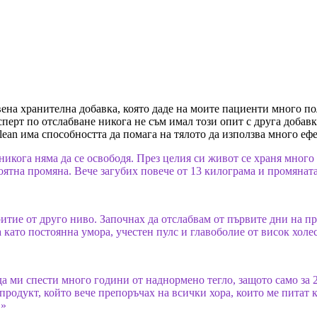
ена хранителна добавка, която даде на моите пациенти много по
сперт по отслабване никога не съм имал този опит с друга добав
lean има способността да помага на тялото да използва много еф
 никога няма да се освободя. През целия си живот се храня много
ятна промяна. Вече загубих повече от 13 килограма и промяната 
итие от друго ниво. Започнах да отслабвам от първите дни на п
като постоянна умора, учестен пулс и главоболие от висок холес
да ми спести много години от наднормено тегло, защото само за
продукт, който вече препоръчах на всички хора, които ме питат 
 »