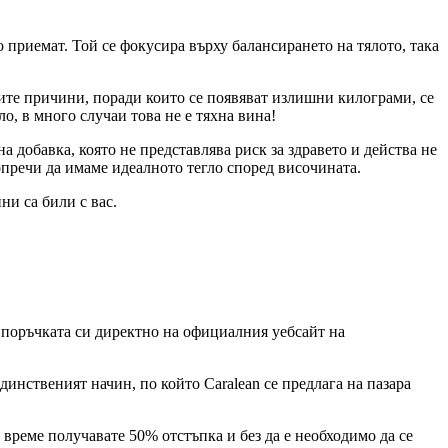
го приемат. Той се фокусира върху балансирането на тялото, така
ните причини, поради които се появяват излишни килограми, се
о, в много случаи това не е тяхна вина!
на добавка, която не представлява риск за здравето и действа не
опречи да имаме идеалното тегло според височината.
ни са били с вас.
т поръчката си директно на официалния уебсайт на
динственият начин, по който Caralean се предлага на пазара
 време получавате 50% отстъпка и без да е необходимо да се