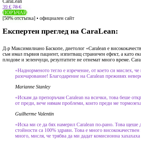
CaraLean
39 €
78 €
ПОРЪЧАЙ
[50% отстъпка] • официален сайт
Експертен преглед на CaraLean:
Д-р Максимилиано Баскопе, диетолог «Caralean е висококачеств
съм имал първия пациент, изпитващ страничен ефект, а като ек
плодове и зеленчуци, резултатите не отнемат много време. Cara
«Наднорменото тегло е изречение, от което си мислех, че
разочарование! Благодарение на Caralean преживях неверо
Marianne Stanley
«Искам да препоръчам Caralean на всички, това беше откр
от преди, вече нямам проблеми, които преди ме тормозеха 
Guilherme Valentin
«Иска ми се да бях намерил Caralean по-рано. Това щеше 
стойности са 100% здрави. Това е много висококачествен 
много, мисля, че трябва да ми дадат комисионна хахахаха