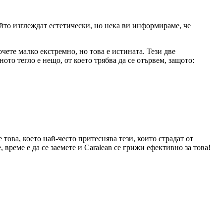
ойто изглеждат естетически, но нека ви информираме, че
ете малко екстремно, но това е истината. Тези две
то тегло е нещо, от което трябва да се отървем, защото:
това, което най-често притеснява тези, които страдат от
време е да се заемете и Caralean се грижи ефективно за това!