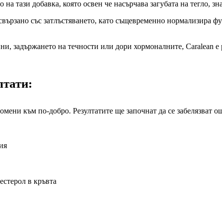
на тази добавка, която освен че насърчава загубата на тегло, зн
свързано със затлъстяването, като същевременно нормализира функ
и, задържането на течности или дори хормоналните, Caralean е 
лтати:
ромени към по-добро. Резултатите ще започнат да се забелязват о
ия
естерол в кръвта