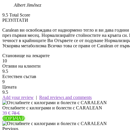
Albert Jiménez
9.5
Total Score
РЕЗУЛТАТИ
Caralean ви освобождава от наднормено тегло и ви дава години 
през първия месец. Нормализирайте стойностите на кръвта си.
течност в крайниците Ви Отървете се от подуване Нормализир
Ускорява метаболизма Всичко това се прави от Caralean от първ
Становище на лекарите
10
Отзиви на клиенти
9.5
Естествен състав
9
Цената
9.5
Add your review
|
Read reviews and comments
Отслабнете с килограми и болести с CARALEAN
39 €
78 €
ПОРЪЧАЙ
Previous