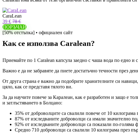
CaraLean
39 €
78 €
ПОРЪЧАЙ
[50% отстъпка] • официален сайт
Как се използва Caralean?
Приемайте по 1 Caralean капсула заедно с чаша вода по едно и 
Важно е да не забравяте да пиете достатъчно течности през ден
От друга страна е важно да подобрите хранителните си навици, т
цяло, как се представя тялото ви.
За да научите повече за Каралеан, как е разработен и защо е т
и затлъстяването в Болцано:
35% от доброволците са свалили повече от 10 килограма 
87% от изследваните доброволци са имали значително по
92% от изследваните доброволци са показали по-голяма ф
Средно 710 доброволци са свалили 10 килограма през пър