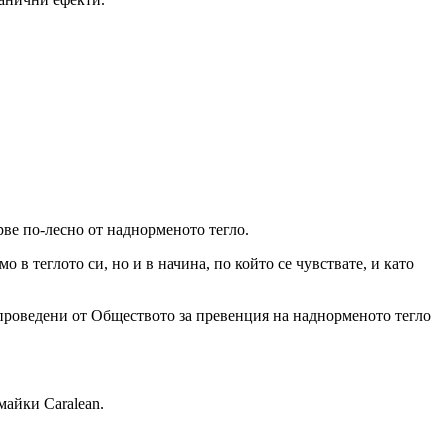
ърве по-лесно от наднорменото тегло.
 в теглото си, но и в начина, по който се чувствате, и като
а, проведени от Обществото за превенция на наднорменото тегло
майки Caralean.