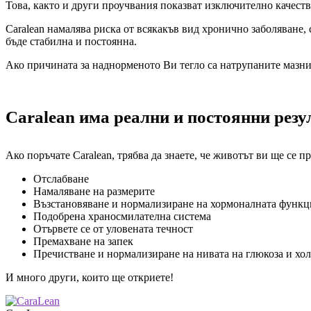
Това, както и други проучвания показват изключително качество 
Caralean намалява риска от всякакъв вид хронично заболяване, 
бъде стабилна и постоянна.
Ако причината за наднорменото Ви тегло са натрупаните мазнин
Caralean има реални и постоянни резу
Ако поръчате Caralean, трябва да знаете, че животът ви ще се п
Отслабване
Намаляване на размерите
Възстановяване и нормализиране на хормоналната функц
Подобрена храносмилателна система
Отървете се от уловената течност
Премахване на запек
Пречистване и нормализиране на нивата на глюкоза и хол
И много други, които ще откриете!