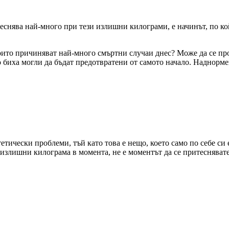
итеснява най-много при тези излишни килограми, е начинът, по к
оито причиняват най-много смъртни случаи днес? Може да се проч
биха могли да бъдат предотвратени от самото начало. Наднормено
тически проблеми, тъй като това е нещо, което само по себе си е 
 излишни килограма в момента, не е моментът да се притеснявате, 