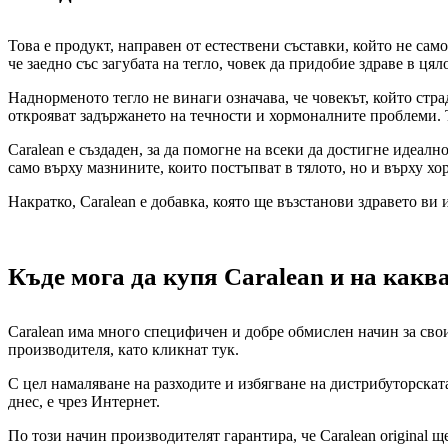
Това е продукт, направен от естествени съставки, който не само
че заедно със загубата на тегло, човек да придобие здраве в цял
Наднорменото тегло не винаги означава, че човекът, който ст
открояват задържането на течности и хормоналните проблеми. Та
Caralean е създаден, за да помогне на всеки да достигне идеалн
само върху мазнините, които постъпват в тялото, но и върху х
Накратко, Caralean е добавка, която ще възстанови здравето ви 
Къде мога да купя Caralean и на какв
Caralean има много специфичен и добре обмислен начин за свои
производителя, като кликнат тук.
С цел намаляване на разходите и избягване на дистрибуторската
днес, е чрез Интернет.
По този начин производителят гарантира, че Caralean original 