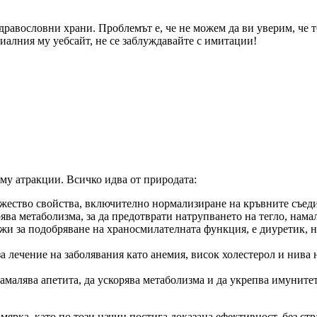
здравословни храни. Проблемът е, че не можем да ви уверим, че 
циалния му уебсайт, не се заблуждавайте с имитации!
му атракции. Всичко идва от природата:
ество свойства, включително нормализиране на кръвните съедине
рява метаболизма, за да предотврати натрупването на тегло, нама
ужи за подобряване на храносмилателната функция, е диуретик, 
а лечение на заболявания като анемия, висок холестерол и нива 
намалява апетита, да ускорява метаболизма и да укрепва имунитет
 мярка, като по този начин постига доказана ефективност, без ст