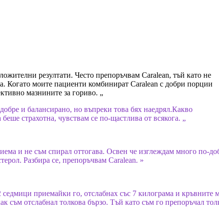
ложителни резултати. Често препоръчвам Caralean, тъй като не
ка. Когато моите пациенти комбинират Caralean с добри порции
ективно мазнините за гориво. „
 добре и балансирано, но въпреки това бях наедрял.Какво
беше страхотна, чувствам се по-щастлива от всякога. „
риема и не съм спирал оттогава. Освен че изглеждам много по-до
терол. Разбира се, препоръчвам Caralean. »
 2 седмици приемайки го, отслабнах със 7 килограма и кръвните 
как съм отслабнал толкова бързо. Тъй като съм го препоръчал тол