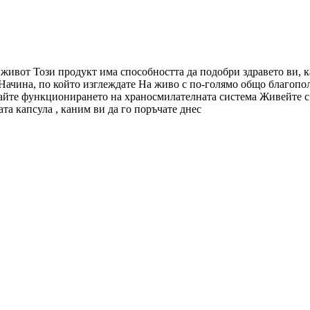
живот Този продукт има способността да подобри здравето ви, ка
 Начина, по който изглеждате На живо с по-голямо общо благоп
айте функционирането на храносмилателната система Живейте с 
ата капсула , каним ви да го поръчате днес