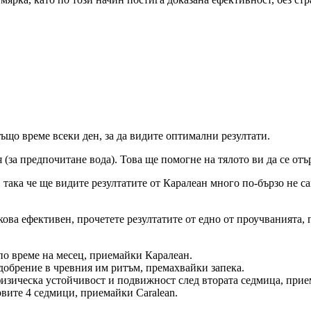
също време всеки ден, за да видите оптимални резултати.
я (за предпочитане вода). Това ще помогне на тялото ви да се от
ака че ще видите резултатите от Каралеан много по-бързо не само
олкова ефективен, прочетете резултатите от едно от проучваният
по време на месец, приемайки Каралеан.
добрение в чревния им ритъм, премахвайки запека.
изическа устойчивост и подвижност след втората седмица, прие
вите 4 седмици, приемайки Caralean.