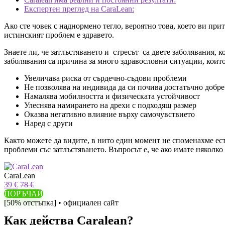
Експертен преглед на CaraLean:
Ако сте човек с наднормено тегло, вероятно това, което ви пр
истинският проблем е здравето.
Знаете ли, че затлъстяването и
стресът
са двете заболявания, к
заболявания са причина за много здравословни ситуации, които 
Увеличава риска от сърдечно-съдови проблеми
Не позволява на индивида да си почива достатъчно добре
Намалява мобилността и физическата устойчивост
Улеснява намирането на дрехи с подходящ размер
Оказва негативно влияние върху самочувствието
Наред с други
Както можете да видите, в нито един момент не споменахме есте
проблеми със затлъстяването. Въпросът е, че ако имате няколко
CaraLean
39 €
78 €
ПОРЪЧАЙ
[50% отстъпка] • официален сайт
Как действа Caralean?