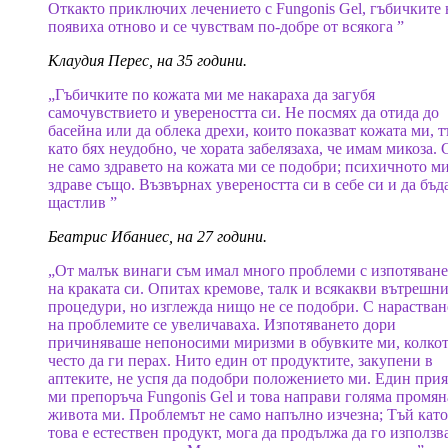
Откакто приключих лечението с Fungonis Gel, гъбичките 
появиха отново и се чувствам по-добре от всякога ”
Клаудия Перес, на 35 години.
„Гъбичките по кожата ми ме накараха да загубя
самочувствието и увереността си. Не посмях да отида до
басейна или да облека дрехи, които показват кожата ми, т
като бях неудобно, че хората забелязаха, че имам микоза. 
не само здравето на кожата ми се подобри; психичното м
здраве също. Възвърнах увереността си в себе си и да бъд
щастлив ”
Беатрис Ибаниес, на 27 години.
„От малък винаги съм имал много проблеми с изпотяване
на краката си. Опитах кремове, талк и всякакви вътрешн
процедури, но изглежда нищо не се подобри. С нарастван
на проблемите се увеличаваха. Изпотяването дори
причиняваше непоносими миризми в обувките ми, колкот
често да ги перах. Нито един от продуктите, закупени в
аптеките, не успя да подобри положението ми. Един прия
ми препоръча Fungonis Gel и това направи голяма промян
живота ми. Проблемът не само напълно изчезна; Тъй като
това е естествен продукт, мога да продължа да го използв