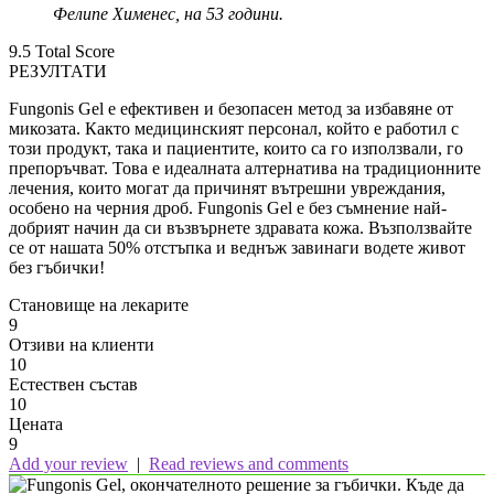
Фелипе Хименес, на 53 години.
9.5
Total Score
РЕЗУЛТАТИ
Fungonis Gel е ефективен и безопасен метод за избавяне от
микозата. Както медицинският персонал, който е работил с
този продукт, така и пациентите, които са го използвали, го
препоръчват. Това е идеалната алтернатива на традиционните
лечения, които могат да причинят вътрешни увреждания,
особено на черния дроб. Fungonis Gel е без съмнение най-
добрият начин да си възвърнете здравата кожа. Възползвайте
се от нашата 50% отстъпка и веднъж завинаги водете живот
без гъбички!
Становище на лекарите
9
Отзиви на клиенти
10
Естествен състав
10
Цената
9
Add your review
|
Read reviews and comments