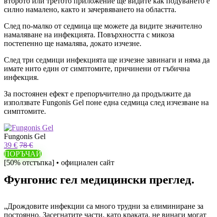
второто или третото приложение ще видите как подуването е
силно намалено, както и зачервяването на областта.
След по-малко от седмица ще можете да видите значително
намаляване на инфекцията. Повърхността с микоза
постепенно ще намалява, докато изчезне.
След три седмици инфекцията ще изчезне завинаги и няма да
имате нито един от симптомите, причинени от гъбична
инфекция.
За постоянен ефект е препоръчително да продължите да
използвате Fungonis Gel поне една седмица след изчезване на
симптомите.
Fungonis Gel
39 €
78 €
ПОРЪЧАЙ
[50% отстъпка] • официален сайт
Фунгонис гел медицински преглед.
„Дрождовите инфекции са много трудни за елиминиране за
постоянно. Засегнатите части, като краката, не винаги могат