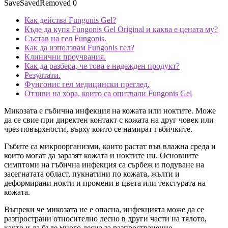
Save
Saved
Removed
0
Как действа Fungonis Gel?
Къде да купя Fungonis Gel Original и каква е цената му?
Състав на гел Fungonis.
Как да използвам Fungonis гел?
Клинични проучвания.
Как да разбера, че това е надежден продукт?
Резултати.
Фунгонис гел медицински преглед.
Отзиви на хора, които са опитвали Fungonis Gel
Микозата е гъбична инфекция на кожата или ноктите. Може
да се свие при директен контакт с кожата на друг човек или
чрез повърхности, върху които се намират гъбичките.
Гъбите са микроорганизми, които растат във влажна среда и
които могат да заразят кожата и ноктите ни. Основните
симптоми на гъбична инфекция са сърбеж и подуване на
засегнатата област, пукнатини по кожата, жълти и
деформирани нокти и промени в цвета или текстурата на
кожата.
Въпреки че микозата не е опасна, инфекцията може да се
разпространи относително лесно в други части на тялото,
както и да бъде много лесна за разпространение.