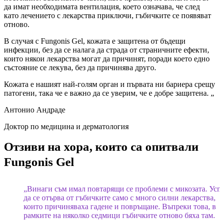
да имат необходимата вентилация, което означава, че след
като лечението с лекарства приключи, гъбичките се появяват
отново.
В случая с Fungonis Gel, кожата е защитена от бъдещи
инфекции, без да се налага да страда от страничните ефекти,
които някои лекарства могат да причинят, поради което едно
състояние се лекува, без да причинява друго.
Кожата е нашият най-голям орган и първата ни бариера срещу
патогени, така че е важно да се уверим, че е добре защитена. „
Антонио Андраде
Доктор по медицина и дерматология
Отзиви на хора, които са опитвали
Fungonis Gel
„Винаги съм имал повтарящи се проблеми с микозата. Ус
да се отърва от гъбичките само с много силни лекарства,
които причиняваха гадене и повръщане. Въпреки това, в
рамките на няколко седмици гъбичките отново бяха там.