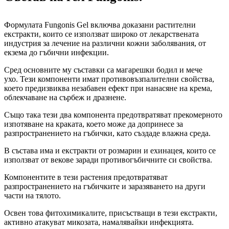
Формулата Fungonis Gel включва доказани растителни
екстракти, които се използват широко от лекарствената
индустрия за лечение на различни кожни заболявания, от
екзема до гъбични инфекции.
Сред основните му съставки са магарешки бодил и мече
ухо. Тези компоненти имат противовъзпалителни свойства,
което предизвиква незабавен ефект при нанасяне на крема,
облекчаване на сърбеж и дразнене.
Също така тези два компонента предотвратяват прекомерното
изпотяване на краката, което може да допринесе за
разпространението на гъбички, като създаде влажна среда.
В състава има и екстракти от розмарин и ехинацея, които се
използват от векове заради противогъбичните си свойства.
Компонентите в тези растения предотвратяват
разпространението на гъбичките и заразяването на други
части на тялото.
Освен това фитохимикалите, присъстващи в тези екстракти,
активно атакуват микозата, намалявайки инфекцията.