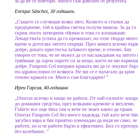
за да не се повтори. Много съм доволен от резултата. ”
Enrique Sánchez, 30 годишен.
„Същото се случваше всяко лято. Колкото и стъпки да
предприеме, той в крайна сметка получи микоза. За да го
скрия, носех затворени обувки и това го влошаваше.
Лекарствата успяха да го премахнат, но отне твърде мног
време и дотогава лятото свърши. През зимата всичко вър
добре, докато пристигна хубавото време, и отново. Бях
уморен от това, че не можех да се наслаждавам на лятото 
трябваше да харча парите си за нещо, което не ми вървеш
добре. Fungonis Gel направи краката ми да се лекуват бър
по-здравословно от всякога. Не ми се е налагало да крия
отново краката си. Много съм благодарен! ”
Ирен Гарсия, 40-годишна
„Опитах всичко и нищо не работи. От най-силните лекар
до домашни средства, през всякакви кремове и мехлеми.
Гъбите все още бяха там и вече не знаех какво да правя.
Опитах Fungonis Gel без много надежда, тъй като вече бя
загубил вяра и бях приятно изненадан да видя не само, че
работи, но и че работи бързо и ефективно. Бих го препор
без колебание. ”