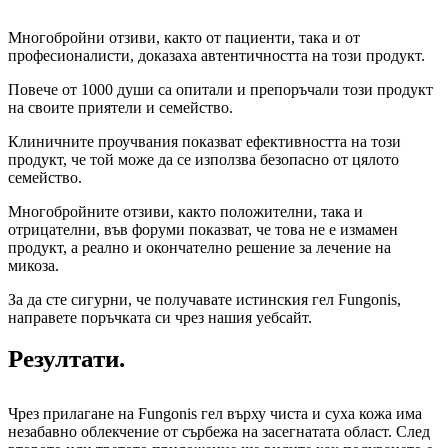
Многобройни отзиви, както от пациенти, така и от
професионалисти, доказаха автентичността на този продукт.
Повече от 1000 души са опитали и препоръчали този продукт
на своите приятели и семейство.
Клиничните проучвания показват ефективността на този
продукт, че той може да се използва безопасно от цялото
семейство.
Многобройните отзиви, както положителни, така и
отрицателни, във форуми показват, че това не е измамен
продукт, а реално и окончателно решение за лечение на
микоза.
За да сте сигурни, че получавате истинския гел Fungonis,
направете поръчката си чрез нашия уебсайт.
Резултати.
Чрез прилагане на Fungonis гел върху чиста и суха кожа има
незабавно облекчение от сърбежа на засегнатата област. След