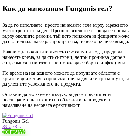
Как да използвам Fungonis гел?
За да го използвате, просто нанасяйте гела върху заразеното
място три пъти на ден. Препоръчително е също да се прилага
върху околните райони, тъй като понякога инфекцията може
да е започнала да се разпространява, но все още не се вижда.
Важно е да почистите мястото със сапун и вода, преди да
нанесете крема, за да сте сигурни, че той прониква добре в
епидермиса и по този начин може да се бори с инфекцията.
По време на нанасянето можете да потупвате областта с
кръгови движения в продължение на две или три минути, за
да улесните усвояването на продукта.
Оставете да изсъхне на въздух, за да се предотврати
поглъщането на тъканта на облеклото на продукта и
намаляване на неговата ефективност.
Fungonis Gel
39 €
78 €
ПОРЪЧАЙ