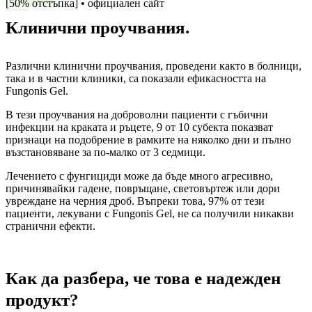
[50% отстъпка] • официален сайт
Клинични проучвания.
Различни клинични проучвания, проведени както в болници,
така и в частни клиники, са показали ефикасността на
Fungonis Gel.
В тези проучвания на доброволни пациенти с гъбични
инфекции на краката и ръцете, 9 от 10 субекта показват
признаци на подобрение в рамките на няколко дни и пълно
възстановяване за по-малко от 3 седмици.
Лечението с фунгициди може да бъде много агресивно,
причинявайки гадене, повръщане, световъртеж или дори
увреждане на черния дроб. Въпреки това, 97% от тези
пациенти, лекувани с Fungonis Gel, не са получили никакви
странични ефекти.
Как да разбера, че това е надежден
продукт?