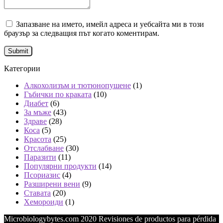
Запазване на името, имейл адреса и уебсайта ми в този
браузър за следващия път когато коментирам.
Категории
Алкохолизъм и тютюнопушене
(1)
Гъбички по краката
(10)
Диабет
(6)
За мъже
(43)
Здраве
(28)
Коса
(5)
Красота
(25)
Отслабване
(30)
Паразити
(11)
Популярни продукти
(14)
Псориазис
(4)
Разширени вени
(9)
Ставата
(20)
Хемороиди
(1)
Microbiologybytes.com 2020 Revisiones de productos para pérdida