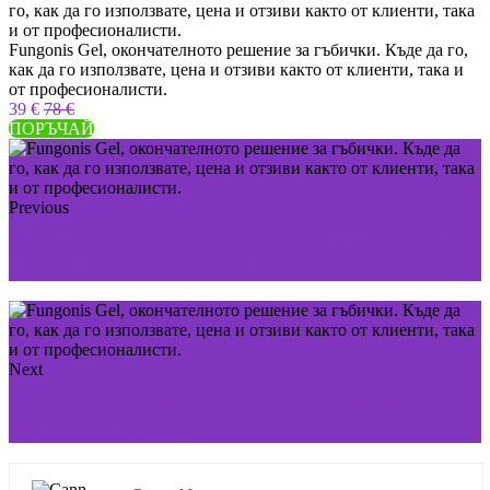
Fungonis Gel, окончателното решение за гъбички. Къде да го,
как да го използвате, цена и отзиви както от клиенти, така и
от професионалисти.
39 €
78 €
ПОРЪЧАЙ
Previous
Вземете здрави и красиви крака, като премахнете
разширените си вени с Variconis
Next
Papillor - постоянно облекчение за папилома. Цена -
Мнения - Къде да купя