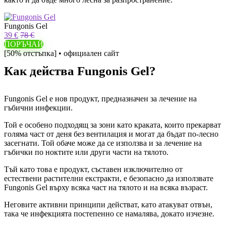
Fungonis Gel
39 €
78 €
ПОРЪЧАЙ
[50% отстъпка] • официален сайт
Как действа Fungonis Gel?
Fungonis Gel е нов продукт, предназначен за лечение на
гъбични инфекции.
Той е особено подходящ за зони като краката, които прекарват
голяма част от деня без вентилация и могат да бъдат по-лесно
засегнати. Той обаче може да се използва и за лечение на
гъбички по ноктите или други части на тялото.
Тъй като това е продукт, съставен изключително от
естествени растителни екстракти, е безопасно да използвате
Fungonis Gel върху всяка част на тялото и на всяка възраст.
Неговите активни принципи действат, като атакуват отвън,
така че инфекцията постепенно се намалява, докато изчезне.