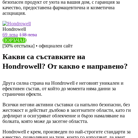
безопасен продукт от уюта на вашия дом, с гаранция за
качество, предоставена фармацевтична и козметична
асоциация.
Hondrowell
69 лева
138 лева
ПОРЪЧАЙ
[50% отстъпка] • официален сайт
Какви са съставките на
Hondrowell? От какво е направено?
Друга силна страна на Hondrowell е неговият уникален и
ефективен състав, от който до момента няма данни за
странични ефекти.
Всички негови активни съставки са напълно безопасни, без
жестокост и действат дълбоко в засегнатите области, като ги
дефлират и осигуряват облекчение и бързо намаляване на
болката, която може да засегне областта.
Hondrowell е крем, произведен по най-строгите стандарти за
качество, позволяващ на тези, които го използват, да имат