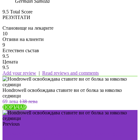
Germain Sumoza
9.5
Total Score
РЕЗУЛТАТИ
Становище на лекарите
10
Отзиви на клиенти
9
Естествен състав
9.5
Цената
9.5
Add your review
|
Read reviews and comments
Hondrowell освобождава ставите ви от болка за няколко
седмици
69 лева
138 лева
ПОРЪЧАЙ
Previous
Елиминирайте гъбичките завинаги само с едно