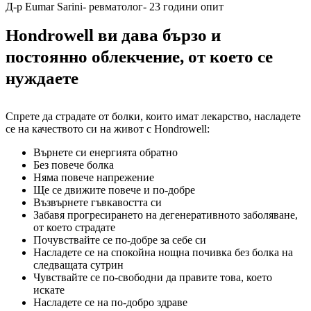
Д-р Eumar Sarini- ревматолог- 23 години опит
Hondrowell ви дава бързо и
постоянно облекчение, от което се
нуждаете
Спрете да страдате от болки, които имат лекарство, насладете
се на качеството си на живот с Hondrowell:
Върнете си енергията обратно
Без повече болка
Няма повече напрежение
Ще се движите повече и по-добре
Възвърнете гъвкавостта си
Забавя прогресирането на дегенеративното заболяване,
от което страдате
Почувствайте се по-добре за себе си
Насладете се на спокойна нощна почивка без болка на
следващата сутрин
Чувствайте се по-свободни да правите това, което
искате
Насладете се на по-добро здраве