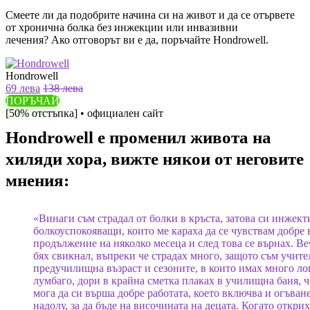
Смеете ли да подобрите начина си на живот и да се отървете
от хронична болка без инжекции или инвазивни
лечения? Ако отговорът ви е да, поръчайте Hondrowell.
Hondrowell
69 лева
138 лева
ПОРЪЧАЙ
[50% отстъпка] • официален сайт
Hondrowell е променил живота на
хиляди хора, вижте някои от неговите
мнения:
«Винаги съм страдал от болки в кръста, затова си инжект
болкоуспокояващи, които ме караха да се чувствам добре 
продължение на няколко месеца и след това се върнах. Ве
бях свикнал, въпреки че страдах много, защото съм учите
предучилищна възраст и сезоните, в които имах много л
лумбаго, дори в крайна сметка плаках в училищна баня, ч
мога да си върша добре работата, което включва и огъван
надолу, за да бъде на височината на децата. Когато открих