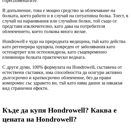
гореспоменатите.
В допълнение, това е мощно средство за облекчаване на
болката, което работи и в случай на ситуативна болка. Тоест, в
случай на наранявания или случайни болки, той също се
представя изключително, като дава на потребителя
облекчението, което толкова много желае.
Hondrowell е чудо на природната медицина, тъй като действа
като регенерира хрущяла, повреден от заболявания като
остеоартрит или остеохондроза, като същевременно
елиминира болката практически веднага.
С други думи, 100% формулата на Hondrowell, съставена от
естествени съставки, има способността да осигури активно
дългосрочно и краткосрочно облекчение, без да прави
компромис със здравето ви, тъй като няма данни за някакъв
вид странични ефекти.
Къде да купя Hondrowell? Каква е
цената на Hondrowell?