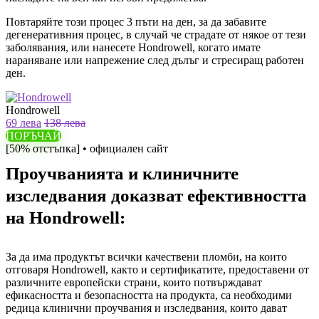
Повтаряйте този процес 3 пъти на ден, за да забавите
дегенеративния процес, в случай че страдате от някое от тези
заболявания, или нанесете Hondrowell, когато имате
нараняване или напрежение след дълъг и стресиращ работен
ден.
Hondrowell
69 лева
138 лева
ПОРЪЧАЙ
[50% отстъпка] • официален сайт
Проучванията и клиничните
изследвания доказват ефективността
на Hondrowell:
За да има продуктът всички качествени пломби, на които
отговаря Hondrowell, както и сертификатите, предоставени от
различните европейски страни, които потвърждават
ефикасността и безопасността на продукта, са необходими
редица клинични проучвания и изследвания, които дават