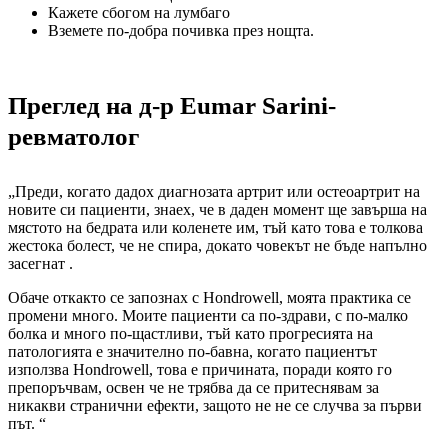
Кажете сбогом на лумбаго
Вземете по-добра почивка през нощта.
Преглед на д-р Eumar Sarini-
ревматолог
„Преди, когато дадох диагнозата артрит или остеоартрит на
новите си пациенти, знаех, че в даден момент ще завърша на
мястото на бедрата или коленете им, тъй като това е толкова
жестока болест, че не спира, докато човекът не бъде напълно
засегнат .
Обаче откакто се запознах с Hondrowell, моята практика се
промени много. Моите пациенти са по-здрави, с по-малко
болка и много по-щастливи, тъй като прогресията на
патологията е значително по-бавна, когато пациентът
използва Hondrowell, това е причината, поради която го
препоръчвам, освен че не трябва да се притеснявам за
никакви странични ефекти, защото не не се случва за първи
път. “