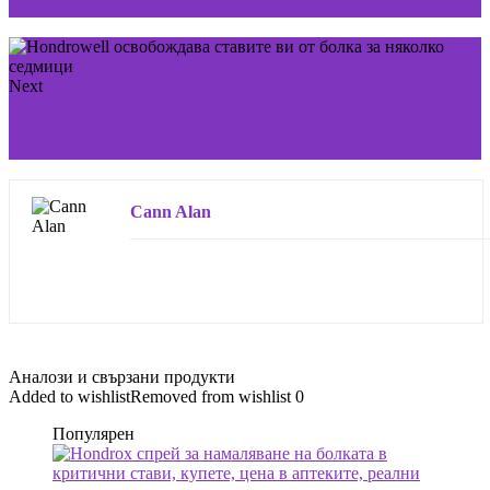
лечение с Myceril
Next
Keto Light+: Вече е възможно да загубите повече от
10 килограма за един месец без ефект на рикошет
Cann Alan
Аналози и свързани продукти
Added to wishlist
Removed from wishlist
0
Популярен