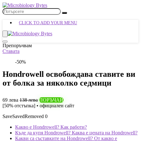
CLICK TO ADD YOUR MENU
Препоръчвам
Ставата
-50%
Hondrowell освобождава ставите ви
от болка за няколко седмици
69 лева
138 лева
ПОРЪЧАЙ
[50% отстъпка] • официален сайт
Save
Saved
Removed
0
Какво е Hondrowell? Как работи?
Къде да купя Hondrowell? Каква е цената на Hondrowell?
Какви са съставките на Hondrowell? От какво е