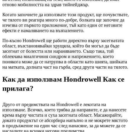
отново мобилността на здрав тийнейджър.
Когато започнете да използвате този продукт, ще почувствате,
че тялото ви реагира много по-добре, болката ще започне да
изчезва от първото приложение, тъй като един от неговите
ефекти е намаляването на възпалението.
По-късно Hondrowell ще работи директно върху засегнатата
област, възстановявайки хрущяла, който би могъл да бъде
засегнат от болестта или нараняването. Също така, той
облекчава миалгичния синдром и напрежението, което
понякога може да се натрупва в области като шията, шийката
на матката, долната част на гърба, сред други части на тялото.
Как да използвам Hondrowell Как се
прилага?
Друго от предимствата на Hondrowell е лекотата на
използване. Всичко, което трябва да направите, е да нанесете
крема върху чистата и суха засегната област. Масажирайте,
докато продуктът се абсорбира напълно и не мокрете мястото
в продължение на един час след нанасяне, за да можете да се
насладите на всички негови предимства.