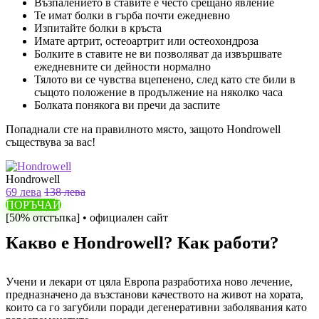
Възпалението в ставите е често срещано явление
Те имат болки в гърба почти ежедневно
Изпитайте болки в кръста
Имате артрит, остеоартрит или остеохондроза
Болките в ставите не ви позволяват да извършвате
ежедневните си дейности нормално
Тялото ви се чувства вцепенено, след като сте били в
същото положение в продължение на няколко часа
Болката понякога ви пречи да заспите
Попаднали сте на правилното място, защото Hondrowell
съществува за вас!
Hondrowell
69 лева
138 лева
ПОРЪЧАЙ
[50% отстъпка] • официален сайт
Какво е Hondrowell? Как работи?
Учени и лекари от цяла Европа разработиха ново лечение,
предназначено да възстанови качеството на живот на хората,
които са го загубили поради дегенеративни заболявания като