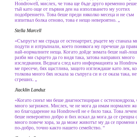
Hondrowell, мислех, че това ще бъде друго временно реше
тъй като още от първия ден на използването му усетих
подобрението. Това беше преди няколко месеца и не съм
изпитвал болка отново, това е нещо невероятно. „
Stella Marcell
«Съпругът ми страда от остеоартрит, ръцете му станаха м
подути и изтръпнали, което понякога му пречеше да прав
най-нормалните неща. Когато дойде зимата беше най-лош
разби ми сърцето да го видя така, затова направих много
изследвания. Веднага след като информацията за Hondrow
ме пресече, бях щастлива, защото изглеждаше като лек, к
толкова много бях искала за съпруга си и се оказа така, не
сгреших. „
Jiacklin Landuz
«Когато синът ми беше диагностициран с остеохондроза, 
много загрижен. Мислех, че не мога да имам нормален жи
но благодарение на Hondrowell не е било така. Това лечен
беше невероятно добро и бих искал да мога да се срещна 
много повече хора, за да може животът му да се промени
по-добро, точно както нашето семейство. “