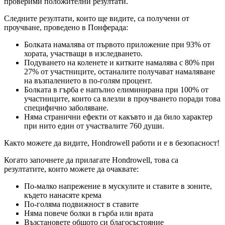
проверими положителни резултати.
Следните резултати, които ще видите, са получени от
проучване, проведено в Понферада:
Болката намалява от първото приложение при 93% от
хората, участващи в изследването.
Подуването на коленете и китките намалява с 80% при
27% от участниците, останалите получават намаляване
на възпалението в по-голям процент.
Болката в гърба е напълно елиминирана при 100% от
участниците, които са влезли в проучването поради това
специфично заболяване.
Няма странични ефекти от какъвто и да било характер
при нито един от участвалите 760 души.
Както можете да видите, Hondrowell работи и е в безопасност!
Когато започнете да прилагате Hondrowell, това са
резултатите, които можете да очаквате:
По-малко напрежение в мускулите и ставите в зоните,
където нанасяте крема
По-голяма подвижност в ставите
Няма повече болки в гърба или врата
Възстановете общото си благосъстояние