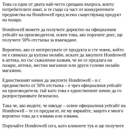
Това са един от двата най-често срещани въпроса, които
потребителите имат, и те също са част от конкурентните
предимства на Hondrowell пред всеки съществуващ продукт
на пазара.
Hondrowell можете да получите директно на официалния
уебсайт на производителя, освен това, ако поръчате днес, ще
получите 50% отстъпка за въвеждане.
Вероятно, ако се интересувате от продукта и сте човек, който
не е свикнал да купува онлайн, искате да закупите Hondrowell
в аптека, но със съжаление казвам, че не се предлага на
пазари, аптеки, местни магазини или други големи онлайн
магазини.
Единственият начин да закупите Hondrowell – и с
предимството от 50% отстъпка – е чрез официалния уебсайт
на производителя, тъй като това е единственият начин да го
разпространявате безопасно.
Така че, ако видите, че някъде – освен официалния уебсайт на
Hondrowell – те го предлагат, не му вярвайте, защото е много
вероятно това да е измама или измама.
Поръчайте Hondrowell сега, като кликнете тук и ще получите