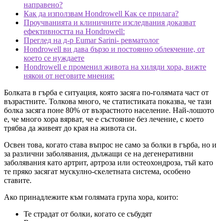
направено?
Как да използвам Hondrowell Как се прилага?
Проучванията и клиничните изследвания доказват
ефективността на Hondrowell:
Преглед на д-р Eumar Sarini- ревматолог
Hondrowell ви дава бързо и постоянно облекчение, от
което се нуждаете
Hondrowell е променил живота на хиляди хора, вижте
някои от неговите мнения:
Болката в гърба е ситуация, която засяга по-голямата част от
възрастните. Толкова много, че статистиката показва, че тази
болка засяга поне 80% от възрастното население. Най-лошото
е, че много хора вярват, че е състояние без лечение, с което
трябва да живеят до края на живота си.
Освен това, когато става въпрос не само за болки в гърба, но и
за различни заболявания, дължащи се на дегенеративни
заболявания като артрит, артроза или остеохондроза, тъй като
те пряко засягат мускулно-скелетната система, особено
ставите.
Ако принадлежите към голямата група хора, които:
Те страдат от болки, когато се събудят