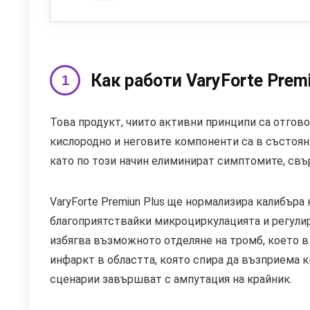
Как работи VaryForte Prem
Това продукт, чиито активни принципи са отгов
кислородно и неговите компоненти са в състоян
като по този начин елиминират симптомите, свър
VaryForte Premiun Plus ще нормализира калибъра 
благоприятствайки микроциркулацията и регулир
избягва възможното отделяне на тромб, което в
инфаркт в областта, която спира да възприема к
сценарии завършват с ампутация на крайник.