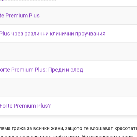
te Premium Plus
Plus чрез различни клинични проучвания
orte Premium Plus: Преди и след
Forte Premium Plus?
оляма грижа за всички жени, защото те влошават красотат
 и синьо-зеления цвят, който имат. Но разширените вени