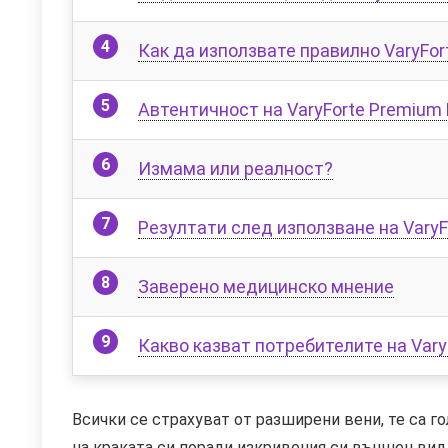
Как да използвате правилно VaryFor
Автентичност на VaryForte Premium 
Измама или реалност?
Резултати след използване на VaryF
Заверено медицинско мнение
Какво казват потребителите на Vary
Всички се страхуват от разширени вени, те са г
на краката си поради изкривения си външен вид