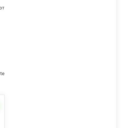
от
te