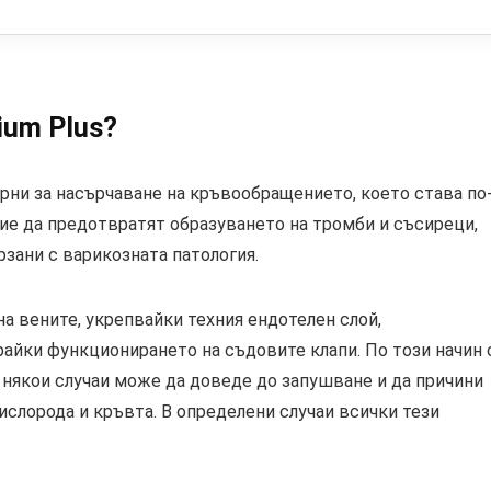
ium Plus?
орни за насърчаване на кръвообращението, което става по
ие да предотвратят образуването на тромби и съсиреци,
зани с варикозната патология.
на вените, укрепвайки техния ендотелен слой,
айки функционирането на съдовите клапи. По този начин 
 някои случаи може да доведе до запушване и да причини
ислорода и кръвта. В определени случаи всички тези