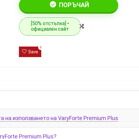
ПОРЪЧАЙ
[50% отстъпка] •
официален сайт
0
Save
 на използването на VaryForte Premium Plus
ryForte Premium Plus?