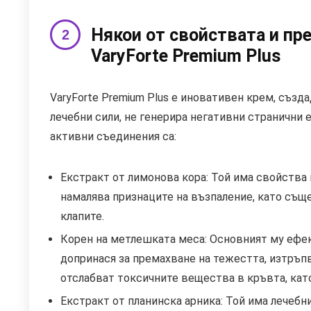
Някои от свойствата и пр
VaryForte Premium Plus
VaryForte Premium Plus е иновативен крем, съз
лечебни сили, не генерира негативни странични 
активни съединения са:
Екстракт от лимонова кора: Той има свойства 
намалява признаците на възпаление, като същ
клапите.
Корен на метлешката меса: Основният му ефек
допринася за премахване на тежестта, изтръпв
отслабват токсичните вещества в кръвта, ка
Екстракт от планинска арника: Той има лечебн