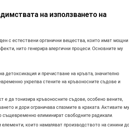
едимствата на използването на
даден с естествени органични вещества, които имат мощни
ефекти, нито генерира алергични процеси. Основните му
на детоксикация и пречистване на кръвта, значително
евременно укрепва стените на кръвоносните съдове и
т е да тонизира кръвоносните съдове, особено вените,
ането и дори ограничава спазмите в краката. Активите м
то същевременно елиминират свободните радикали.
и елементи, които намаляват производството на синини д