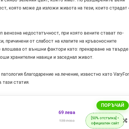
ст, която може да изложи живота на тези, които страдат 
п венозна недостатъчност, при която вените стават по-
и, причинени от слабост на клапите на кръвоносните
се влошава от външни фактори като: прекарване на твърде
 лоши хранителни навици и заседнал живот.
патология благодарение на лечение, известно като VaryFor
 тази статия.
ПОРЪЧАЙ
69 лева
[50% отстъпка] •
138 лева
официален сайт