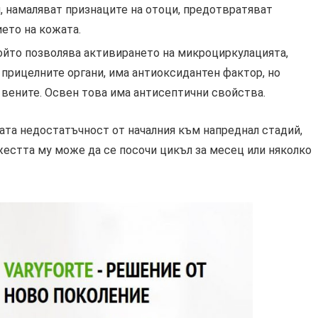
, намаляват признаците на отоци, предотвратяват
ето на кожата.
който позволява активирането на микроциркулацията,
прицелните органи, има антиоксидантен фактор, но
 вените. Освен това има антисептични свойства.
ата недостатъчност от началния към напреднал стадий,
жестта му може да се посочи цикъл за месец или няколко