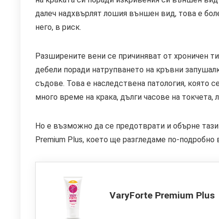
далеч надхвърлят лошия външен вид, това е боле
него, в риск.
Разширените вени се причиняват от хроничен ти
дебели поради натрупването на кръвни запушалк
съдове. Това е наследствена патология, която 
много време на крака, дълги часове на токчета,
Но е възможно да се предотврати и обърне тази 
Premium Plus, което ще разгледаме по-подробно в
VaryForte Premium Plus