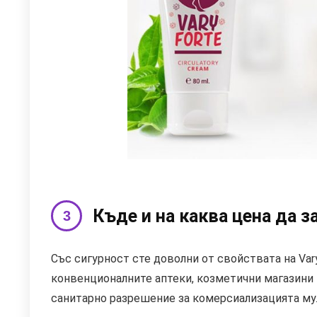
Къде и на каква цена да з
Със сигурност сте доволни от свойствата на Vary
конвенционалните аптеки, козметични магазини 
санитарно разрешение за комерсиализацията му