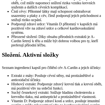
oběh, což může napomoci snížení rizika vzniku krevních
sraženin a dalších cévních komplikací.
Čistí cévy: Přítomné látky mají schopnost odstraňovat
usazeniny a plaky z cév, čímž podporují jejich průchodnost a
snižují riziko ucpání.
Podporují zdraví srdce: Vitamín D přítomný v kapslích má
pozitivní vliv na zdraví srdce a celkové kardiovaskulární
systému.
Přirozené složení: Díky obsahu přírodních extraktů je A-
Cardin šetrný k tělu a může být dobrou volbou pro ty, kteří
preferují přírodní léčbu.
Složení. Aktivní složky
Seznam ingrediencí kapslí pro čištění cév A-Cardin a jejich účinky:
Extrakt z máty: Posiluje cévní stěny, má protizánětlivé a
antioxidační účinky.
Hlohový extrakt: Podporuje zdravý krevní tlak a krevní oběh,
má pozitivní vliv na srdeční funkci.
Suchý česnekový extrakt: Snížuje hladinu cholesterolu a
krevního tlaku, má antiseptické a protizánětlivé vlastnosti.
Vitamin D: Podporuje zdraví kostí a srdce, posiluje imunitní