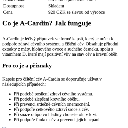
Dostupnost
Skladem
Cena
920 CZK se slevou od výrobce
Co je A-Cardin? Jak funguje
A-Cardin je léčivý přípravek ve formě kapslí, který je určen k
podpoře zdraví cévního systému a čištění cév. Obsahuje přírodní
extrakty z máty, hlohového ovoce a suchého česneku, spolu s
vitamínem D, které mají pozitivní vliv na stav cév a krevní oběh.
Pro co je a příznaky
Kapsle pro čištění cév A-Cardin se doporučuje užívat v
následujících případech:
Při potřebě posílení zdraví cévního systému.
Při potřebě zlepšení krevního oběhu.
Při prevenci srdečně-cévních onemocnění.
Při podpoře celkového zdraví srdce a cév.
Při snaze o úpravu hladiny cholesterolu v krvi.
Při podpoře funkce cév a prevenci jejich ucpání.