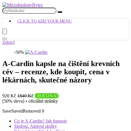
CLICK TO ADD YOUR MENU
Zdraví
-50%
A-Cardin kapsle na čištění krevních
cév – recenze, kde koupit, cena v
lékárnách, skutečné názory
920 Kč
1840 Kč
OBJEDNAT
[50% sleva] • oficiální stránky
Save
Saved
Removed
0
Co je A-Cardin? Jak funguje
Složení. Aktivní složky