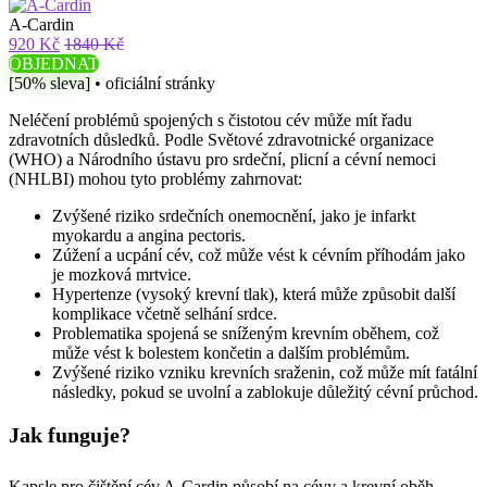
A-Cardin
920 Kč
1840 Kč
OBJEDNAT
[50% sleva] • oficiální stránky
Neléčení problémů spojených s čistotou cév může mít řadu
zdravotních důsledků. Podle Světové zdravotnické organizace
(WHO) a Národního ústavu pro srdeční, plicní a cévní nemoci
(NHLBI) mohou tyto problémy zahrnovat:
Zvýšené riziko srdečních onemocnění, jako je infarkt
myokardu a angina pectoris.
Zúžení a ucpání cév, což může vést k cévním příhodám jako
je mozková mrtvice.
Hypertenze (vysoký krevní tlak), která může způsobit další
komplikace včetně selhání srdce.
Problematika spojená se sníženým krevním oběhem, což
může vést k bolestem končetin a dalším problémům.
Zvýšené riziko vzniku krevních sraženin, což může mít fatální
následky, pokud se uvolní a zablokuje důležitý cévní průchod.
Jak funguje?
Kapsle pro čištění cév A-Cardin působí na cévy a krevní oběh