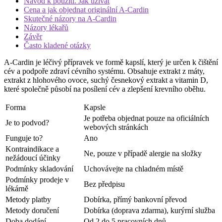
Návod k použití. Jak užívat
Cena a jak objednat originální A-Cardin
Skutečné názory na A-Cardin
Názory lékařů
Závěr
Často kladené otázky
A-Cardin je léčivý přípravek ve formě kapslí, který je určen k čištění
cév a podpoře zdraví cévního systému. Obsahuje extrakt z máty,
extrakt z hlohového ovoce, suchý česnekový extrakt a vitamin D,
které společně působí na posílení cév a zlepšení krevního oběhu.
Forma
Kapsle
Je potřeba objednat pouze na oficiálních
Je to podvod?
webových stránkách
Funguje to?
Ano
Kontraindikace a
Ne, pouze v případě alergie na složky
nežádoucí účinky
Podmínky skladování
Uchovávejte na chladném místě
Podmínky prodeje v
Bez předpisu
lékárně
Metody platby
Dobírka, přímý bankovní převod
Metody doručení
Dobírka (doprava zdarma), kurýrní služba
Doba dodání
Od 2 do 5 pracovních dnů