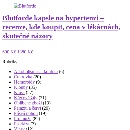
Blutforde kapsle na hypertenzi –
recenze, kde koupit, cena v lékárnách,
skutečné názory
690 Kč
1380 Kč
Rubriky
Alkoholismus a kouření
(6)
Cukrovka
(20)
Hemoroidy
(9)
Klouby
(35)
Krása
(57)
Křečové žíly
(21)
Oblíbené zboží
(13)
Paraziti a červi
(20)
Plíseň nohou
(19)
Pro muže
(82)
Psoriáza
(7)
Vlasy
(12)