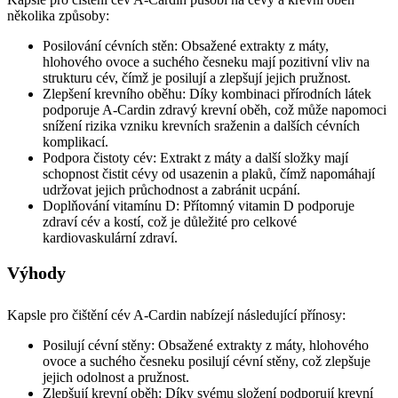
několika způsoby:
Posilování cévních stěn: Obsažené extrakty z máty,
hlohového ovoce a suchého česneku mají pozitivní vliv na
strukturu cév, čímž je posilují a zlepšují jejich pružnost.
Zlepšení krevního oběhu: Díky kombinaci přírodních látek
podporuje A-Cardin zdravý krevní oběh, což může napomoci
snížení rizika vzniku krevních sraženin a dalších cévních
komplikací.
Podpora čistoty cév: Extrakt z máty a další složky mají
schopnost čistit cévy od usazenin a plaků, čímž napomáhají
udržovat jejich průchodnost a zabránit ucpání.
Doplňování vitamínu D: Přítomný vitamin D podporuje
zdraví cév a kostí, což je důležité pro celkové
kardiovaskulární zdraví.
Výhody
Kapsle pro čištění cév A-Cardin nabízejí následující přínosy:
Posilují cévní stěny: Obsažené extrakty z máty, hlohového
ovoce a suchého česneku posilují cévní stěny, což zlepšuje
jejich odolnost a pružnost.
Zlepšují krevní oběh: Díky svému složení podporují krevní