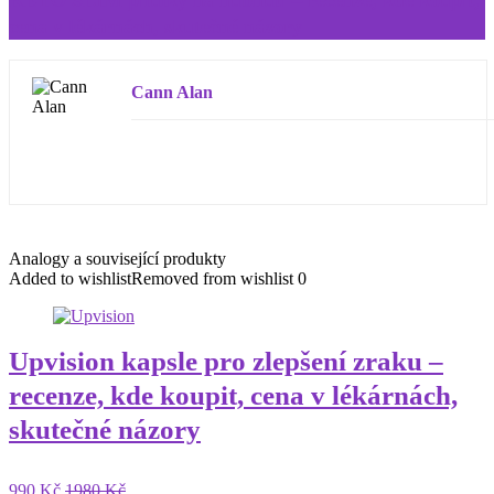
KETO SLIM pilulky na hubnutí – recenze, kde koupit,
cena v lékárnách, skutečné názory
Cann Alan
Analogy a související produkty
Added to wishlist
Removed from wishlist
0
Upvision kapsle pro zlepšení zraku –
recenze, kde koupit, cena v lékárnách,
skutečné názory
990 Kč
1980 Kč