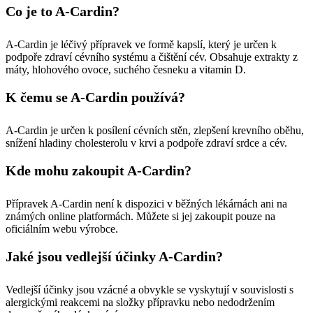
Co je to A-Cardin?
A-Cardin je léčivý přípravek ve formě kapslí, který je určen k
podpoře zdraví cévního systému a čištění cév. Obsahuje extrakty z
máty, hlohového ovoce, suchého česneku a vitamin D.
K čemu se A-Cardin používá?
A-Cardin je určen k posílení cévních stěn, zlepšení krevního oběhu,
snížení hladiny cholesterolu v krvi a podpoře zdraví srdce a cév.
Kde mohu zakoupit A-Cardin?
Přípravek A-Cardin není k dispozici v běžných lékárnách ani na
známých online platformách. Můžete si jej zakoupit pouze na
oficiálním webu výrobce.
Jaké jsou vedlejší účinky A-Cardin?
Vedlejší účinky jsou vzácné a obvykle se vyskytují v souvislosti s
alergickými reakcemi na složky přípravku nebo nedodržením