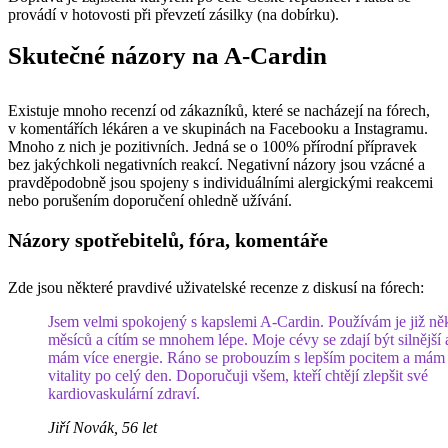
provádí v hotovosti při převzetí zásilky (na dobírku).
Skutečné názory na A-Cardin
Existuje mnoho recenzí od zákazníků, které se nacházejí na fórech,
v komentářích lékáren a ve skupinách na Facebooku a Instagramu.
Mnoho z nich je pozitivních. Jedná se o 100% přírodní přípravek
bez jakýchkoli negativních reakcí. Negativní názory jsou vzácné a
pravděpodobně jsou spojeny s individuálními alergickými reakcemi
nebo porušením doporučení ohledně užívání.
Názory spotřebitelů, fóra, komentáře
Zde jsou některé pravdivé uživatelské recenze z diskusí na fórech:
Jsem velmi spokojený s kapslemi A-Cardin. Používám je již ně
měsíců a cítím se mnohem lépe. Moje cévy se zdají být silnější 
mám více energie. Ráno se probouzím s lepším pocitem a mám 
vitality po celý den. Doporučuji všem, kteří chtějí zlepšit své
kardiovaskulární zdraví.
Jiří Novák, 56 let