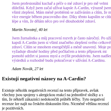
Jsem profesionální kuchař a péče o mé zdraví je pro mě velmi
důležitá. Když jsem začal užívat kapsle A-Cardin, výrazně jsem
všiml zlepšení. Mám méně problémů se zažíváním a cítím, že 
více energie během pracovního dne. Díky těmto kapslím se cít
lépe a vím, že dělám něco pro své dlouhodobé zdraví.
Martin Novotný, 40 let
Jsem žurnalistka a můj pracovní rozvrh je často náročný. Po už
kapslí A-Cardin jsem si všiml značného zlepšení svého celkov
zdraví. Cítím se mnohem energičtější a méně unavený. Moje pr
vyžaduje dlouhé hodiny před počítačem a tento přípravek mi
pomohl udržet si jasnou mysl a zvýšit produktivitu. Jsem nadše
výsledků a rozhodně budu pokračovat v užívání A-Cardinu.
Adam Novák, 27 let
Existují negativní názory na A-Cardin?
Existuje několik negativních recenzí na tento přípravek, avšak
všechny jsou spojeny s alergickou reakcí na jednotlivé složky a s
tím, že někteří zákazníci nedokončili průběh léčby. Tyto negativní
recenze lze najít na českém diskusním fóru. Nicméně většina recenzí
je pozitivních.