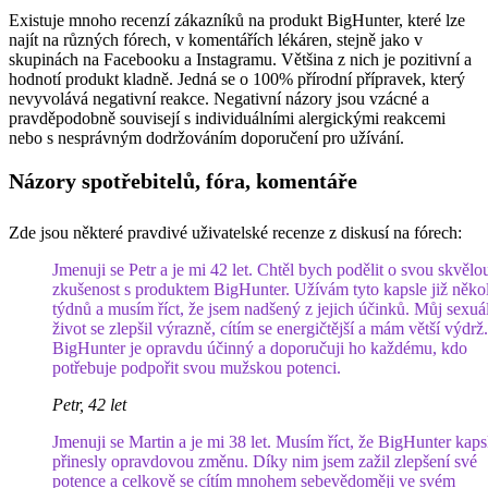
Existuje mnoho recenzí zákazníků na produkt BigHunter, které lze
najít na různých fórech, v komentářích lékáren, stejně jako v
skupinách na Facebooku a Instagramu. Většina z nich je pozitivní a
hodnotí produkt kladně. Jedná se o 100% přírodní přípravek, který
nevyvolává negativní reakce. Negativní názory jsou vzácné a
pravděpodobně souvisejí s individuálními alergickými reakcemi
nebo s nesprávným dodržováním doporučení pro užívání.
Názory spotřebitelů, fóra, komentáře
Zde jsou některé pravdivé uživatelské recenze z diskusí na fórech:
Jmenuji se Petr a je mi 42 let. Chtěl bych podělit o svou skvělo
zkušenost s produktem BigHunter. Užívám tyto kapsle již něko
týdnů a musím říct, že jsem nadšený z jejich účinků. Můj sexuá
život se zlepšil výrazně, cítím se energičtější a mám větší výdrž.
BigHunter je opravdu účinný a doporučuji ho každému, kdo
potřebuje podpořit svou mužskou potenci.
Petr, 42 let
Jmenuji se Martin a je mi 38 let. Musím říct, že BigHunter kaps
přinesly opravdovou změnu. Díky nim jsem zažil zlepšení své
potence a celkově se cítím mnohem sebevědoměji ve svém