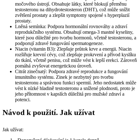
močového ústrojí. Obsahuje látky, které blokují přeměnu
testosteronu na dihydrotestosteron (DHT), což může snížit
zvětšení prostaty a zlepšit symptomy spojené s hyperplazií
prostaty.
Lněná semínka: Podpora hormonální rovnováhy a zdraví
reprodukčního systému. Obsahují omega-3 mastné kyseliny,
které jsou důležité pro tvorbu hormonů, včetně testosteronu, a
podporují zdravé fungování spermatogeneze.
Niacin (vitamin B3): Zlepšuje průtok krve a energii. Niacin
rozšiřuje krevní cévy, což zlepšuje prokrvení a přívod kyslíku
do tkání, včetně penisu, což může vést k lepší erekci. Zároveň
pomáhá zvyšovat energetickou úroveň.
Citrát zinečnatý: Podpora zdravé reprodukce a fungování
imunitního systému. Zinek je nezbytný pro tvorbu
testosteronu a správnou funkci spermií. Jeho nedostatek může
vést k nízké hladině testosteronu a snížené plodnosti, proto je
jeho přítomnost v kapslích důležitá pro mužské zdraví a
potenci.
Návod k použití. Jak užívat
Jak užívat: