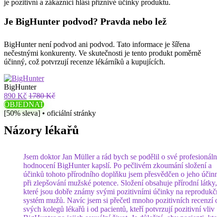
je pozitivní a zákazníci hlásí příznivé účinky produktu.
Je BigHunter podvod? Pravda nebo lež
BigHunter není podvod ani podvod. Tato informace je šířena
nečestnými konkurenty. Ve skutečnosti je tento produkt poměrně
účinný, což potvrzují recenze lékárníků a kupujících.
BigHunter
890 Kč
1780 Kč
OBJEDNAT
[50% sleva] • oficiální stránky
Názory lékařů
Jsem doktor Jan Müller a rád bych se podělil o své profesionáln
hodnocení BigHunter kapslí. Po pečlivém zkoumání složení a
účinků tohoto přírodního doplňku jsem přesvědčen o jeho účinn
při zlepšování mužské potence. Složení obsahuje přírodní látky,
které jsou dobře známy svými pozitivními účinky na reprodukč
systém mužů. Navíc jsem si přečetl mnoho pozitivních recenzí 
svých kolegů lékařů i od pacientů, kteří potvrzují pozitivní vliv