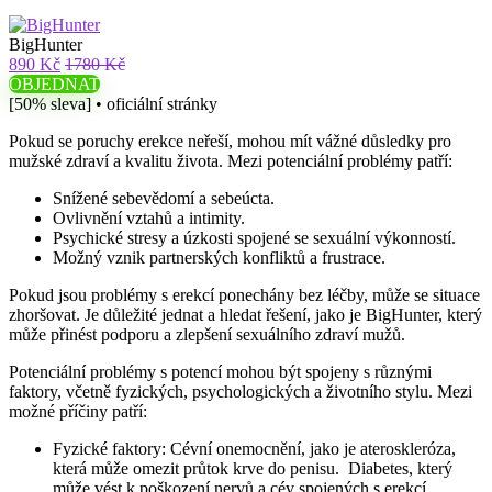
BigHunter
890 Kč
1780 Kč
OBJEDNAT
[50% sleva] • oficiální stránky
Pokud se poruchy erekce neřeší, mohou mít vážné důsledky pro
mužské zdraví a kvalitu života. Mezi potenciální problémy patří:
Snížené sebevědomí a sebeúcta.
Ovlivnění vztahů a intimity.
Psychické stresy a úzkosti spojené se sexuální výkonností.
Možný vznik partnerských konfliktů a frustrace.
Pokud jsou problémy s erekcí ponechány bez léčby, může se situace
zhoršovat. Je důležité jednat a hledat řešení, jako je BigHunter, který
může přinést podporu a zlepšení sexuálního zdraví mužů.
Potenciální problémy s potencí mohou být spojeny s různými
faktory, včetně fyzických, psychologických a životního stylu. Mezi
možné příčiny patří:
Fyzické faktory: Cévní onemocnění, jako je ateroskleróza,
která může omezit průtok krve do penisu. Diabetes, který
může vést k poškození nervů a cév spojených s erekcí.