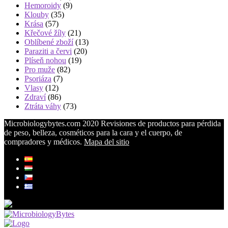
Hemoroidy
(9)
Klouby
(35)
Krása
(57)
Křečové žíly
(21)
Oblíbené zboží
(13)
Paraziti a červi
(20)
Plíseň nohou
(19)
Pro muže
(82)
Psoriáza
(7)
Vlasy
(12)
Zdraví
(86)
Ztráta váhy
(73)
Microbiologybytes.com 2020 Revisiones de productos para pérdida
de peso, belleza, cosméticos para la cara y el cuerpo, de
compradores y médicos.
Mapa del sitio