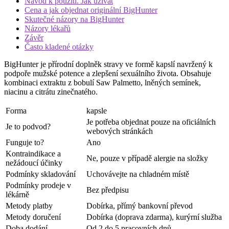
Návod k použití. Jak užívat
Cena a jak objednat originální BigHunter
Skutečné názory na BigHunter
Názory lékařů
Závěr
Často kladené otázky
BigHunter je přírodní doplněk stravy ve formě kapslí navržený k
podpoře mužské potence a zlepšení sexuálního života. Obsahuje
kombinaci extraktu z bobulí Saw Palmetto, lněných semínek,
niacinu a citrátu zinečnatého.
Forma
kapsle
Je potřeba objednat pouze na oficiálních
Je to podvod?
webových stránkách
Funguje to?
Ano
Kontraindikace a
Ne, pouze v případě alergie na složky
nežádoucí účinky
Podmínky skladování
Uchovávejte na chladném místě
Podmínky prodeje v
Bez předpisu
lékárně
Metody platby
Dobírka, přímý bankovní převod
Metody doručení
Dobírka (doprava zdarma), kurýrní služba
Doba dodání
Od 2 do 5 pracovních dnů