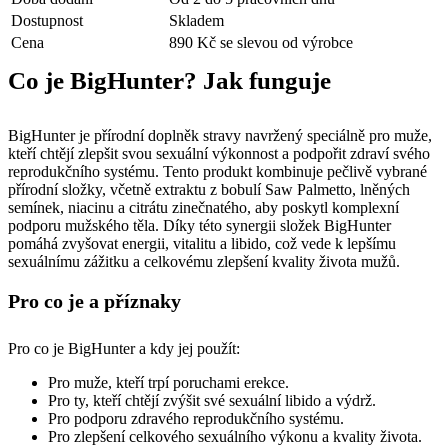
Dostupnost
Skladem
Cena
890 Kč se slevou od výrobce
Co je BigHunter? Jak funguje
BigHunter je přírodní doplněk stravy navržený speciálně pro muže,
kteří chtějí zlepšit svou sexuální výkonnost a podpořit zdraví svého
reprodukčního systému. Tento produkt kombinuje pečlivě vybrané
přírodní složky, včetně extraktu z bobulí Saw Palmetto, lněných
semínek, niacinu a citrátu zinečnatého, aby poskytl komplexní
podporu mužského těla. Díky této synergii složek BigHunter
pomáhá zvyšovat energii, vitalitu a libido, což vede k lepšímu
sexuálnímu zážitku a celkovému zlepšení kvality života mužů.
Pro co je a příznaky
Pro co je BigHunter a kdy jej použít:
Pro muže, kteří trpí poruchami erekce.
Pro ty, kteří chtějí zvýšit své sexuální libido a výdrž.
Pro podporu zdravého reprodukčního systému.
Pro zlepšení celkového sexuálního výkonu a kvality života.