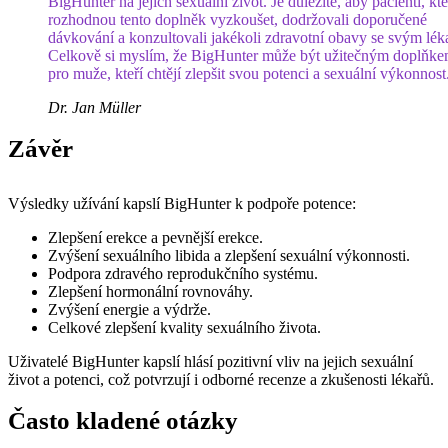
BigHunter na jejich sexuální život. Je důležité, aby pacienti, kte
rozhodnou tento doplněk vyzkoušet, dodržovali doporučené
dávkování a konzultovali jakékoli zdravotní obavy se svým lék
Celkově si myslím, že BigHunter může být užitečným doplňk
pro muže, kteří chtějí zlepšit svou potenci a sexuální výkonnost
Dr. Jan Müller
Závěr
Výsledky užívání kapslí BigHunter k podpoře potence:
Zlepšení erekce a pevnější erekce.
Zvýšení sexuálního libida a zlepšení sexuální výkonnosti.
Podpora zdravého reprodukčního systému.
Zlepšení hormonální rovnováhy.
Zvýšení energie a výdrže.
Celkové zlepšení kvality sexuálního života.
Uživatelé BigHunter kapslí hlásí pozitivní vliv na jejich sexuální
život a potenci, což potvrzují i odborné recenze a zkušenosti lékařů.
Často kladené otázky