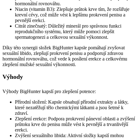
hormonální rovnováhu.
Niacin (vitamin B3): Zlepšuje průtok krve tím, že rozšiřuje
krevní cévy, což může vést k lepšímu prokrvení penisu a
pevnější erekci.
Citrát zinečnatý: Důležitý minerál pro správnou funkci
reprodukčního systému, který může pomoci zlepšit
spermatogenezi a celkovou sexuální výkonnost.
Díky této synergii složek BigHunter kapsle pomáhají zvyšovat
sexuální libido, zlepšují prokrvení penisu a podporují zdravou
hormonální rovnováhu, což vede k posílení erekce a celkovému
zlepšení mužské sexuální výkonnosti.
Výhody
Výhody BigHunter kapslí pro zlepšení potence:
Přírodní složení: Kapsle obsahují přírodní extrakty a látky,
které nezatěžují tělo chemickými látkami a jsou šetrné k
zdraví.
Zlepšení erekce: Podpora prokrvení pánevní oblasti a zvýšení
průtoku krve do penisu může vést k pevnější a trvanlivější
erekci.
Zvýšení sexuálního libida: Aktivní složky kapslí mohou