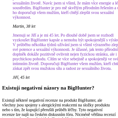
sexuálním životě. Navíc jsem si všiml, že mám více energie a l
soustředím. BigHunter je pro mě skvělým přírodním řešením a u
ho doporučuji všem mužům, kteří chtějí zlepšit svou sexuální
výkonnost.
Martin, 38 let
Jmenuji se Jiří a je mi 45 let. Po dlouhé době jsem se rozhodl
vyzkoušet BigHunter kapsle a nemohu být spokojenější s výsle
V průběhu několika týdnů užívání jsem si všiml výrazného zlep
své potence a sexuální výkonnosti. Je úžasné, jak tento přírodní
doplněk dokáže pozitivně ovlivnit nejen fyzickou stránku, ale 
psychickou pohodu. Cítím se více sebejistě a spokojeněji ve s
intimním životě. Doporučuji BigHunter všem mužům, kteří chtě
získat zpět svou mužskou sílu a radost ze sexuálního života.
Jiří, 45 let
Existují negativní názory na BigHunter?
Existují některé negativní recenze na produkt BigHunter, ale
všechny jsou spojeny s alergickými reakcemi na složky produktu
nebo s tím, že kupující přerušili průběh léčby. Tyto negativní
recenze lze najít na českém diskusním fóru. Nicméně většina recenzí