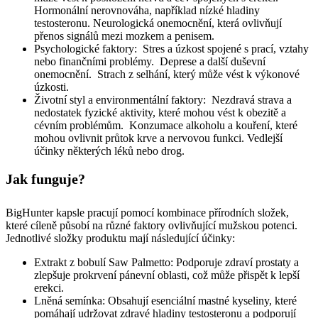
Hormonální nerovnováha, například nízké hladiny
testosteronu. Neurologická onemocnění, která ovlivňují
přenos signálů mezi mozkem a penisem.
Psychologické faktory: Stres a úzkost spojené s prací, vztahy
nebo finančními problémy. Deprese a další duševní
onemocnění. Strach z selhání, který může vést k výkonové
úzkosti.
Životní styl a environmentální faktory: Nezdravá strava a
nedostatek fyzické aktivity, které mohou vést k obezitě a
cévním problémům. Konzumace alkoholu a kouření, které
mohou ovlivnit průtok krve a nervovou funkci. Vedlejší
účinky některých léků nebo drog.
Jak funguje?
BigHunter kapsle pracují pomocí kombinace přírodních složek,
které cíleně působí na různé faktory ovlivňující mužskou potenci.
Jednotlivé složky produktu mají následující účinky:
Extrakt z bobulí Saw Palmetto: Podporuje zdraví prostaty a
zlepšuje prokrvení pánevní oblasti, což může přispět k lepší
erekci.
Lněná semínka: Obsahují esenciální mastné kyseliny, které
pomáhají udržovat zdravé hladiny testosteronu a podporují