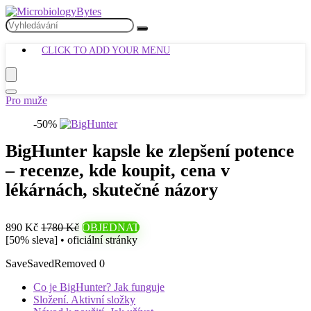
CLICK TO ADD YOUR MENU
Pro muže
-50%
BigHunter kapsle ke zlepšení potence
– recenze, kde koupit, cena v
lékárnách, skutečné názory
890 Kč
1780 Kč
OBJEDNAT
[50% sleva] • oficiální stránky
Save
Saved
Removed
0
Co je BigHunter? Jak funguje
Složení. Aktivní složky