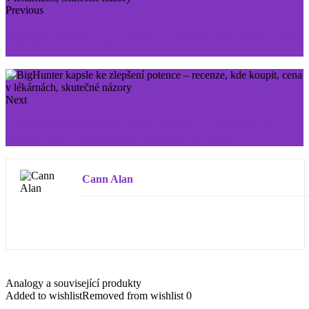
Previous
Easyloss kapsle pro hubnutí – recenze, kde koupit, cena
v lékárnách, skutečné názory
Next
Hondrodox krém pro zdraví kloubů – recenze, kde
koupit, cena v lékárnách, skutečné názory
Cann Alan
Analogy a související produkty
Added to wishlist
Removed from wishlist
0