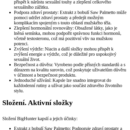
přispět k nárůstu sexuální touhy a zlepšení celkového
sexuálního zážitku.
Podpora zdraví prostaty: Extrakt z bobulí Saw Palmetto může
pomoci udržet zdraví prostaty a předejít možným
komplikacím spojeným s touto oblastí mužského těla.
Zlepšení hormonální rovnováhy: Obsažené látky, jako je
lněná semínka, mohou podpořit správnou funkci hormonů,
včetně testosteronu, což má pozitivní vliv na mužskou
potenci.
Zvýšení výdrže: Niacin a další složky mohou přispět k
zvýšení energie a výdrže, což je důležité pro uspokojivý
sexuální život.
Bezpečnost a důvěra: Vyrobeno podle přísných standardů a s
důrazem na kvalitu surovin, což poskytuje uživatelům důvěru
v účinnost a bezpečnost produktu.
Jednoduché užívání: Kapsle lze snadno integrovat do
každodenní rutiny a užívat jako součást zdravého životního
stylu.
Složení. Aktivní složky
Složení BigHunter kapslí a jejich účinky:
Extrakt z bobulí Saw Palmetto: Podporuje zdraví prostaty a