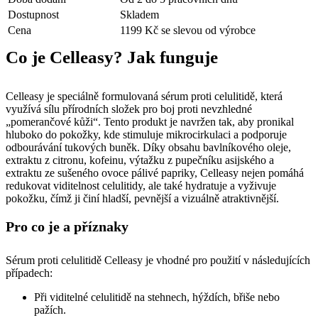
Dostupnost
Skladem
Cena
1199 Kč se slevou od výrobce
Co je Celleasy? Jak funguje
Celleasy je speciálně formulovaná sérum proti celulitidě, která
využívá sílu přírodních složek pro boj proti nevzhledné
„pomerančové kůži“. Tento produkt je navržen tak, aby pronikal
hluboko do pokožky, kde stimuluje mikrocirkulaci a podporuje
odbourávání tukových buněk. Díky obsahu bavlníkového oleje,
extraktu z citronu, kofeinu, výtažku z pupečníku asijského a
extraktu ze sušeného ovoce pálivé papriky, Celleasy nejen pomáhá
redukovat viditelnost celulitidy, ale také hydratuje a vyživuje
pokožku, čímž ji činí hladší, pevnější a vizuálně atraktivnější.
Pro co je a příznaky
Sérum proti celulitidě Celleasy je vhodné pro použití v následujících
případech:
Při viditelné celulitidě na stehnech, hýždích, břiše nebo
pažích.