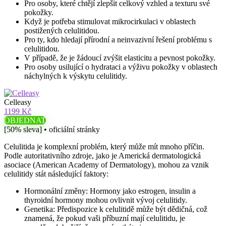
Pro osoby, které chtějí zlepšit celkový vzhled a texturu své
pokožky.
Když je potřeba stimulovat mikrocirkulaci v oblastech
postižených celulitidou.
Pro ty, kdo hledají přírodní a neinvazivní řešení problému s
celulitidou.
V případě, že je žádoucí zvýšit elasticitu a pevnost pokožky.
Pro osoby usilující o hydrataci a výživu pokožky v oblastech
náchylných k výskytu celulitidy.
Celleasy
1199 Kč
OBJEDNAT
[50% sleva] • oficiální stránky
Celulitida je komplexní problém, který může mít mnoho příčin.
Podle autoritativního zdroje, jako je Americká dermatologická
asociace (American Academy of Dermatology), mohou za vznik
celulitidy stát následující faktory:
Hormonální změny: Hormony jako estrogen, insulin a
thyroidní hormony mohou ovlivnit vývoj celulitidy.
Genetika: Předispozice k celulitidě může být dědičná, což
znamená, že pokud vaši příbuzní mají celulitidu, je