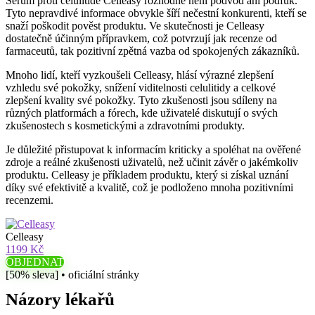
Sérum proti celulitidě Celleasy rozhodně není podvod ani podfuk.
Tyto nepravdivé informace obvykle šíří nečestní konkurenti, kteří se
snaží poškodit pověst produktu. Ve skutečnosti je Celleasy
dostatečně účinným přípravkem, což potvrzují jak recenze od
farmaceutů, tak pozitivní zpětná vazba od spokojených zákazníků.
Mnoho lidí, kteří vyzkoušeli Celleasy, hlásí výrazné zlepšení
vzhledu své pokožky, snížení viditelnosti celulitidy a celkové
zlepšení kvality své pokožky. Tyto zkušenosti jsou sdíleny na
různých platformách a fórech, kde uživatelé diskutují o svých
zkušenostech s kosmetickými a zdravotními produkty.
Je důležité přistupovat k informacím kriticky a spoléhat na ověřené
zdroje a reálné zkušenosti uživatelů, než učinit závěr o jakémkoliv
produktu. Celleasy je příkladem produktu, který si získal uznání
díky své efektivitě a kvalitě, což je podloženo mnoha pozitivními
recenzemi.
Celleasy
1199 Kč
OBJEDNAT
[50% sleva] • oficiální stránky
Názory lékařů