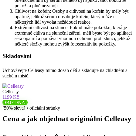
onemocněními by sérum nemělo být aplikováno, dokud se
pokožka plně nezahojí.
Citlivost na kofein: Osoby s citlivostí na kofein by měly být
opatrné, jelikož sérum obsahuje kofein, který může u
některých lidí vyvolat nežádoucí reakce.
Extrémní citlivost na slunce: Pokud máte pokožku, která je
extrémně citlivá na sluneční záření, měli byste být po aplikaci
séra opatrní a používat vhodnou ochranu proti slunci, jelikož
některé složky mohou zvýšit fotosenzitivitu pokožky.
Skladování
Uchovávejte Celleasy mimo dosah dětí a skladujte na chladném a
suchém místě.
Celleasy
1199 Kč
OBJEDNAT
[50% sleva] • oficiální stránky
Cena a jak objednat originální Celleasy