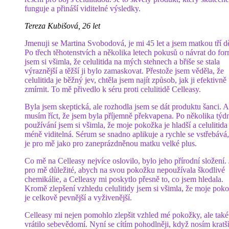
funguje a přináší viditelné výsledky.
Tereza Kubišová, 26 let
Jmenuji se Martina Svobodová, je mi 45 let a jsem matkou tří dě
Po třech těhotenstvích a několika letech pokusů o návrat do fo
jsem si všimla, že celulitida na mých stehnech a břiše se stala
výraznější a těžší ji bylo zamaskovat. Přestože jsem věděla, že
celulitida je běžný jev, chtěla jsem najít způsob, jak ji efektivně
zmírnit. To mě přivedlo k séru proti celulitidě Celleasy.
Byla jsem skeptická, ale rozhodla jsem se dát produktu šanci. A
musím říct, že jsem byla příjemně překvapena. Po několika týd
používání jsem si všimla, že moje pokožka je hladší a celulitida
méně viditelná. Sérum se snadno aplikuje a rychle se vstřebává
je pro mě jako pro zaneprázdněnou matku velké plus.
Co mě na Celleasy nejvíce oslovilo, bylo jeho přírodní složení. 
pro mě důležité, abych na svou pokožku nepoužívala škodlivé
chemikálie, a Celleasy mi poskytlo přesně to, co jsem hledala.
Kromě zlepšení vzhledu celulitidy jsem si všimla, že moje pok
je celkově pevnější a vyživenější.
Celleasy mi nejen pomohlo zlepšit vzhled mé pokožky, ale také
vrátilo sebevědomí. Nyní se cítím pohodlněji, když nosím kratš