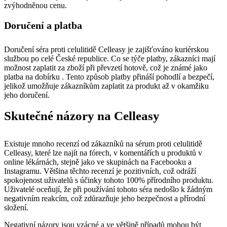
zvýhodněnou cenu.
Doručení a platba
Doručení séra proti celulitidě Celleasy je zajišťováno kuriérskou
službou po celé České republice. Co se týče platby, zákazníci mají
možnost zaplatit za zboží při převzetí hotově, což je známé jako
platba na dobírku . Tento způsob platby přináší pohodlí a bezpečí,
jelikož umožňuje zákazníkům zaplatit za produkt až v okamžiku
jeho doručení.
Skutečné názory na Celleasy
Existuje mnoho recenzí od zákazníků na sérum proti celulitidě
Celleasy, které lze najít na fórech, v komentářích u produktů v
online lékárnách, stejně jako ve skupinách na Facebooku a
Instagramu. Většina těchto recenzí je pozitivních, což odráží
spokojenost uživatelů s účinky tohoto 100% přírodního produktu.
Uživatelé oceňují, že při používání tohoto séra nedošlo k žádným
negativním reakcím, což zdůrazňuje jeho bezpečnost a přírodní
složení.
Negativní názory jsou vzácné a ve většině případů mohou být