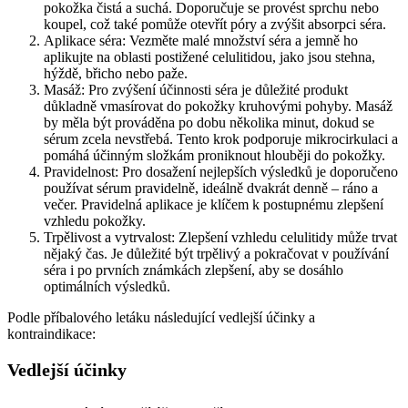
pokožka čistá a suchá. Doporučuje se provést sprchu nebo
koupel, což také pomůže otevřít póry a zvýšit absorpci séra.
Aplikace séra: Vezměte malé množství séra a jemně ho
aplikujte na oblasti postižené celulitidou, jako jsou stehna,
hýždě, břicho nebo paže.
Masáž: Pro zvýšení účinnosti séra je důležité produkt
důkladně vmasírovat do pokožky kruhovými pohyby. Masáž
by měla být prováděna po dobu několika minut, dokud se
sérum zcela nevstřebá. Tento krok podporuje mikrocirkulaci a
pomáhá účinným složkám proniknout hlouběji do pokožky.
Pravidelnost: Pro dosažení nejlepších výsledků je doporučeno
používat sérum pravidelně, ideálně dvakrát denně – ráno a
večer. Pravidelná aplikace je klíčem k postupnému zlepšení
vzhledu pokožky.
Trpělivost a vytrvalost: Zlepšení vzhledu celulitidy může trvat
nějaký čas. Je důležité být trpělivý a pokračovat v používání
séra i po prvních známkách zlepšení, aby se dosáhlo
optimálních výsledků.
Podle příbalového letáku následující vedlejší účinky a
kontraindikace:
Vedlejší účinky