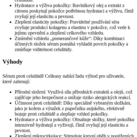
Hydratace a výživa pokožky: Bavlníkový olej a extrakt z
citronu poskytují pokožce potřebnou hydrataci a výživu, čímž
zvyšují její elasticitu a pevnost.
Zlepšení elasticity pokožky: Pravidelné používání séra
zvyšuje produkci kolagenu a elastinu v pokožce, což vede k
jejímu zpevnění a zlepšení celkového vzhledu.
Zmírnění vzhledu „pomerančové kůže“: Díky kombinaci
účinných složek sérum pomáhá vyhladit povrch pokožky a
zmírňuje viditelnost celulitidy.
Výhody
Sérum proti celulitidě Celleasy nabízí řadu výhod pro uživatele,
které zahrnují:
Přírodní složení: Využívá sílu přírodních extraktů a olejů, což
zajišťuje jeho bezpečnost a snižuje riziko alergických reakcí.
Účinnost proti celulitidě: Díky speciálně vybraným složkám,
jako je kofein a výtažek z pupečníku asijského, efektivně
bojuje proti celulitidě a zlepšuje vzhled pokožky.
Hydratace a výživa pokožky: Obsahuje složky, které pokožku
intenzivně hydratují a vyživují, čímž zvyšují její elasticitu a
pevnost.
Zlepšení mikrocirkulace: Stimuluje krevní oběh v postižených