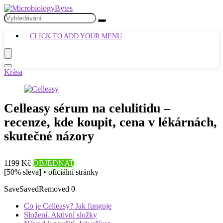
CLICK TO ADD YOUR MENU
Krása
Celleasy sérum na celulitidu –
recenze, kde koupit, cena v lékárnách,
skutečné názory
1199 Kč
OBJEDNAT
[50% sleva] • oficiální stránky
Save
Saved
Removed
0
Co je Celleasy? Jak funguje
Složení. Aktivní složky