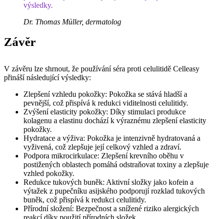
výsledky.
Dr. Thomas Müller, dermatolog
Závěr
V závěru lze shrnout, že používání séra proti celulitidě Celleasy
přináší následující výsledky:
Zlepšení vzhledu pokožky: Pokožka se stává hladší a
pevnější, což přispívá k redukci viditelnosti celulitidy.
Zvýšení elasticity pokožky: Díky stimulaci produkce
kolagenu a elastinu dochází k výraznému zlepšení elasticity
pokožky.
Hydratace a výživa: Pokožka je intenzivně hydratovaná a
vyživená, což zlepšuje její celkový vzhled a zdraví.
Podpora mikrocirkulace: Zlepšení krevního oběhu v
postižených oblastech pomáhá odstraňovat toxiny a zlepšuje
vzhled pokožky.
Redukce tukových buněk: Aktivní složky jako kofein a
výtažek z pupečníku asijského podporují rozklad tukových
buněk, což přispívá k redukci celulitidy.
Přírodní složení: Bezpečnost a snížené riziko alergických
reakcí díky použití přírodních složek.