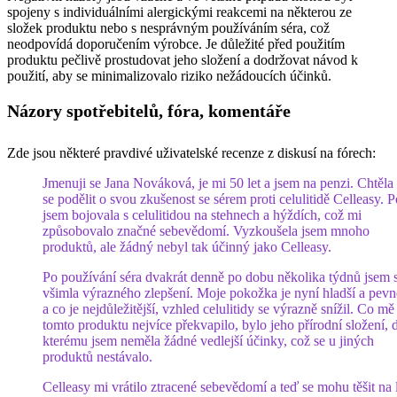
spojeny s individuálními alergickými reakcemi na některou ze
složek produktu nebo s nesprávným používáním séra, což
neodpovídá doporučením výrobce. Je důležité před použitím
produktu pečlivě prostudovat jeho složení a dodržovat návod k
použití, aby se minimalizovalo riziko nežádoucích účinků.
Názory spotřebitelů, fóra, komentáře
Zde jsou některé pravdivé uživatelské recenze z diskusí na fórech:
Jmenuji se Jana Nováková, je mi 50 let a jsem na penzi. Chtěla
se podělit o svou zkušenost se sérem proti celulitidě Celleasy. P
jsem bojovala s celulitidou na stehnech a hýždích, což mi
způsobovalo značné sebevědomí. Vyzkoušela jsem mnoho
produktů, ale žádný nebyl tak účinný jako Celleasy.
Po používání séra dvakrát denně po dobu několika týdnů jsem s
všimla výrazného zlepšení. Moje pokožka je nyní hladší a pevně
a co je nejdůležitější, vzhled celulitidy se výrazně snížil. Co mě
tomto produktu nejvíce překvapilo, bylo jeho přírodní složení, 
kterému jsem neměla žádné vedlejší účinky, což se u jiných
produktů nestávalo.
Celleasy mi vrátilo ztracené sebevědomí a teď se mohu těšit na 