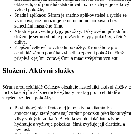
oblastech, což pomáhá odstraňovat toxiny a zlepšuje celkový
vzhled pokožky.
Snadná aplikace: Sérum je snadno aplikovatelné a rychle se
vstřebává, což umožňuje jeho pohodlné používání bez
zanechání mastného filmu.
Vhodné pro všechny typy pokožky: Díky svému přírodnímu
složení je sérum vhodné pro všechny typy pokožky, včetně
citlivé.
Zlepšení celkového vzhledu pokožky: Kromě boje proti
celulitidě sérum pomáhá vyhladit a zpevnit pokožku, čímž
přispívá k jejímu zdravějšímu a mladistvějšímu vzhledu.
Složení. Aktivní složky
Sérum proti celulitidě Celleasy obsahuje následující aktivní složky, z
nichž každá přináší specifické výhody pro boj proti celulitidě a
zlepšení vzhledu pokožky:
Bavlníkový olej: Tento olej je bohatý na vitamín E a
antioxidanty, které pomáhají chránit pokožku před škodlivými
vlivy volných radikálů. Bavlníkový olej také intenzivně
hydratuje a vyživuje pokožku, čímž zvyšuje její elasticitu a
pevnost.