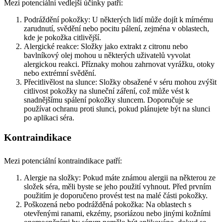
Mezi potenciální vedlejší účinky patří:
Podráždění pokožky: U některých lidí může dojít k mírnému
zarudnutí, svědění nebo pocitu pálení, zejména v oblastech,
kde je pokožka citlivější.
Alergické reakce: Složky jako extrakt z citronu nebo
bavlníkový olej mohou u některých uživatelů vyvolat
alergickou reakci. Příznaky mohou zahrnovat vyrážku, otoky
nebo extrémní svědění.
Přecitlivělost na slunce: Složky obsažené v séru mohou zvýšit
citlivost pokožky na sluneční záření, což může vést k
snadnějšímu spálení pokožky sluncem. Doporučuje se
používat ochranu proti slunci, pokud plánujete být na slunci
po aplikaci séra.
Kontraindikace
Mezi potenciální kontraindikace patří:
Alergie na složky: Pokud máte známou alergii na některou ze
složek séra, měli byste se jeho použití vyhnout. Před prvním
použitím je doporučeno provést test na malé části pokožky.
Poškozená nebo podrážděná pokožka: Na oblastech s
otevřenými ranami, ekzémy, psoriázou nebo jinými kožními