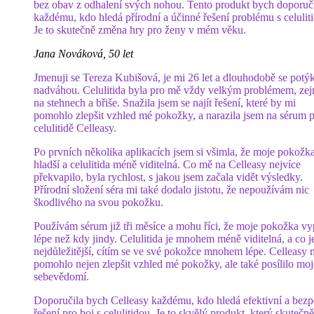
bez obav z odhalení svých nohou. Tento produkt bych doporuč
každému, kdo hledá přírodní a účinné řešení problému s celulit
Je to skutečně změna hry pro ženy v mém věku.
Jana Nováková, 50 let
Jmenuji se Tereza Kubišová, je mi 26 let a dlouhodobě se potý
nadváhou. Celulitida byla pro mě vždy velkým problémem, ze
na stehnech a břiše. Snažila jsem se najít řešení, které by mi
pomohlo zlepšit vzhled mé pokožky, a narazila jsem na sérum p
celulitidě Celleasy.
Po prvních několika aplikacích jsem si všimla, že moje pokožka
hladší a celulitida méně viditelná. Co mě na Celleasy nejvíce
překvapilo, byla rychlost, s jakou jsem začala vidět výsledky.
Přírodní složení séra mi také dodalo jistotu, že nepoužívám nic
škodlivého na svou pokožku.
Používám sérum již tři měsíce a mohu říci, že moje pokožka v
lépe než kdy jindy. Celulitida je mnohem méně viditelná, a co j
nejdůležitější, cítím se ve své pokožce mnohem lépe. Celleasy 
pomohlo nejen zlepšit vzhled mé pokožky, ale také posílilo moj
sebevědomí.
Doporučila bych Celleasy každému, kdo hledá efektivní a bez
řešení pro boj s celulitidou. Je to skvělý produkt, který skutečně