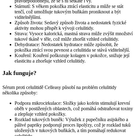
pravděpodobnější, že se s ní setkáte i vy.
Stárnutí: S věkem pokožka ztrácí elasticitu a může se stát
tenčí, což umožňuje tukovým buňkám proniknout a být
viditelnějšími.
Způsob života: Sedavý způsob života a nedostatek fyzické
aktivity mohou přispět k vývoji celulitidy.
Strava: Vysoce kalorická, mastná strava může zvýšit množství
tukové tkáně v těle, což může zhoršit vzhled celulitidy.
Dehydratace: Nedostatek hydratace může způsobit, že
pokožka ztrácí svou pevnost a celulitida se stává viditelnější.
Kouření: Kouření poškozuje kolagen v pokožce, snižuje její
elasticitu a zhoršuje vzhled celulitidy.
Jak funguje?
Sérum proti celulitidě Celleasy působí na problém celulitidy
několika způsoby:
Podpora mikrocirkulace: Složky jako kofein stimulují krevní
oběh v postižených oblastech, což pomáhá odstraňovat toxiny
a zlepšuje vzhled pokožky.
Rozklad tukových buněk: Výtažek z pupečníku asijského a
pálivé papriky podporují proces lipolýzy, což je rozklad tuků
uložených v tukových buňkách, a tím pomáhají redukovat
celulitidu.