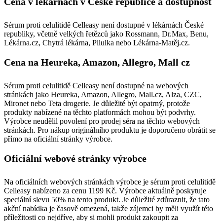
Cena v lékárnách v České republice a dostupnost
Sérum proti celulitidě Celleasy není dostupné v lékárnách České
republiky, včetně velkých řetězců jako Rossmann, Dr.Max, Benu,
Lékárna.cz, Chytrá lékárna, Pilulka nebo Lékárna-Matěj.cz.
Cena na Heureka, Amazon, Allegro, Mall cz
Sérum proti celulitidě Celleasy není dostupné na webových
stránkách jako Heureka, Amazon, Allegro, Mall.cz, Alza, CZC,
Mironet nebo Teta drogerie. Je důležité být opatrný, protože
produkty nabízené na těchto platformách mohou být podvrhy.
Výrobce neudělil povolení pro prodej séra na těchto webových
stránkách. Pro nákup originálního produktu je doporučeno obrátit se
přímo na oficiální stránky výrobce.
Oficiální webové stránky výrobce
Na oficiálních webových stránkách výrobce je sérum proti celulitidě
Celleasy nabízeno za cenu 1199 Kč. Výrobce aktuálně poskytuje
speciální slevu 50% na tento produkt. Je důležité zdůraznit, že tato
akční nabídka je časově omezená, takže zájemci by měli využít této
příležitosti co nejdříve, aby si mohli produkt zakoupit za