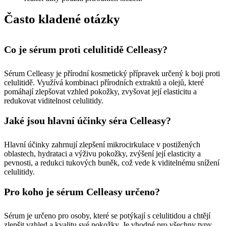
Často kladené otázky
Co je sérum proti celulitidě Celleasy?
Sérum Celleasy je přírodní kosmetický přípravek určený k boji proti
celulitidě. Využívá kombinaci přírodních extraktů a olejů, které
pomáhají zlepšovat vzhled pokožky, zvyšovat její elasticitu a
redukovat viditelnost celulitidy.
Jaké jsou hlavní účinky séra Celleasy?
Hlavní účinky zahrnují zlepšení mikrocirkulace v postižených
oblastech, hydrataci a výživu pokožky, zvýšení její elasticity a
pevnosti, a redukci tukových buněk, což vede k viditelnému snížení
celulitidy.
Pro koho je sérum Celleasy určeno?
Sérum je určeno pro osoby, které se potýkají s celulitidou a chtějí
zlepšit vzhled a kvalitu své pokožky. Je vhodné pro všechny typy