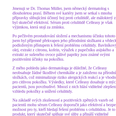
Jmenuji se Dr. Thomas Müller, jsem německý dermatolog s
dlouholetou praxí. Během své kariéry jsem se setkal s mnoha
přípravky slibujícími účinný boj proti celulitidě, ale málokterý z
byl skutečně efektivní. Sérum proti celulitidě Celleasy je však
výjimkou, která stojí za zmínku.
Po pečlivém prostudování složení a mechanismu účinku tohoto 
jsem byl příjemně překvapen jeho přírodními složkami a vědec
podloženým přístupem k řešení problému celulitidy. Bavlníkov
olej, extrakt z citronu, kofein, výtažek z pupečníku asijského a
extrakt ze sušeného ovoce pálivé papriky jsou známé svými
pozitivními účinky na pokožku.
Z mého pohledu jako dermatologa je důležité, že Celleasy
neobsahuje žádné škodlivé chemikálie a je založeno na přírodn
složkách, což minimalizuje riziko alergických reakcí a je vhodn
pro citlivou pokožku. Výsledky, které Celleasy dosahuje u mý
pacientů, jsou povzbudivé. Mnozí z nich hlásí viditelné zlepšen
vzhledu pokožky a snížení celulitidy.
Na základě svých zkušeností a pozitivních zpětných vazeb od
pacientů mohu sérum Celleasy doporučit jako efektivní a bezp
možnost pro ty, kteří hledají řešení problému s celulitidou. Je to
produkt, který skutečně splňuje své sliby a přináší viditelné