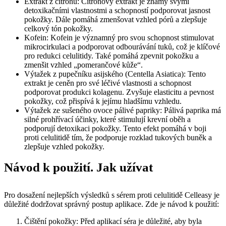
Extrakt z citronu: Citronový extrakt je známý svými
detoxikačními vlastnostmi a schopností podporovat jasnost
pokožky. Dále pomáhá zmenšovat vzhled pórů a zlepšuje
celkový tón pokožky.
Kofein: Kofein je významný pro svou schopnost stimulovat
mikrocirkulaci a podporovat odbourávání tuků, což je klíčové
pro redukci celulitidy. Také pomáhá zpevnit pokožku a
zmenšit vzhled „pomerančové kůže“.
Výtažek z pupečníku asijského (Centella Asiatica): Tento
extrakt je ceněn pro své léčivé vlastnosti a schopnost
podporovat produkci kolagenu. Zvyšuje elasticitu a pevnost
pokožky, což přispívá k jejímu hladšímu vzhledu.
Výtažek ze sušeného ovoce pálivé papriky: Pálivá paprika má
silné prohřívací účinky, které stimulují krevní oběh a
podporují detoxikaci pokožky. Tento efekt pomáhá v boji
proti celulitidě tím, že podporuje rozklad tukových buněk a
zlepšuje vzhled pokožky.
Návod k použití. Jak užívat
Pro dosažení nejlepších výsledků s sérem proti celulitidě Celleasy je
důležité dodržovat správný postup aplikace. Zde je návod k použití:
Čištění pokožky: Před aplikací séra je důležité, aby byla