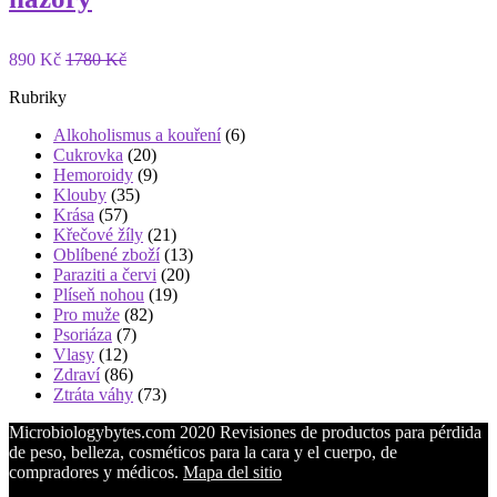
890 Kč
1780 Kč
Rubriky
Alkoholismus a kouření
(6)
Cukrovka
(20)
Hemoroidy
(9)
Klouby
(35)
Krása
(57)
Křečové žíly
(21)
Oblíbené zboží
(13)
Paraziti a červi
(20)
Plíseň nohou
(19)
Pro muže
(82)
Psoriáza
(7)
Vlasy
(12)
Zdraví
(86)
Ztráta váhy
(73)
Microbiologybytes.com 2020 Revisiones de productos para pérdida
de peso, belleza, cosméticos para la cara y el cuerpo, de
compradores y médicos.
Mapa del sitio