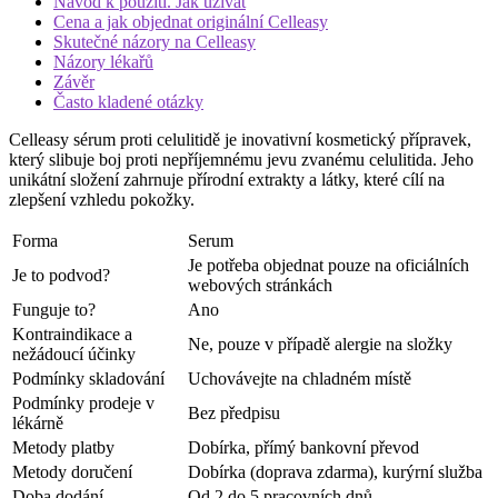
Návod k použití. Jak užívat
Cena a jak objednat originální Celleasy
Skutečné názory na Celleasy
Názory lékařů
Závěr
Často kladené otázky
Celleasy sérum proti celulitidě je inovativní kosmetický přípravek,
který slibuje boj proti nepříjemnému jevu zvanému celulitida. Jeho
unikátní složení zahrnuje přírodní extrakty a látky, které cílí na
zlepšení vzhledu pokožky.
Forma
Serum
Je potřeba objednat pouze na oficiálních
Je to podvod?
webových stránkách
Funguje to?
Ano
Kontraindikace a
Ne, pouze v případě alergie na složky
nežádoucí účinky
Podmínky skladování
Uchovávejte na chladném místě
Podmínky prodeje v
Bez předpisu
lékárně
Metody platby
Dobírka, přímý bankovní převod
Metody doručení
Dobírka (doprava zdarma), kurýrní služba
Doba dodání
Od 2 do 5 pracovních dnů