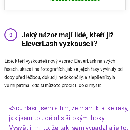
Jaký názor mají lidé, kteří již
EleverLash vyzkoušeli?
Lidé, kteří vyzkoušeli nový vzorec EleverLash na svých
řasách, ukázali na fotografiích, jak se jejich řasy vyvinuly od
doby před léčbou, dokud ji nedokončily, a zlepšení byla
velmi patrná. Zde si můžete přečíst, co si myslí:
«Souhlasil jsem s tím, že mám krátké řasy,
jak jsem to udělal s širokými boky.
Vysvětlil mi to, že tak jsem vypadal a je to.