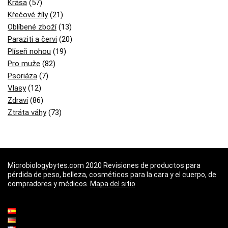
Krása
(57)
Křečové žíly
(21)
Oblíbené zboží
(13)
Paraziti a červi
(20)
Plíseň nohou
(19)
Pro muže
(82)
Psoriáza
(7)
Vlasy
(12)
Zdraví
(86)
Ztráta váhy
(73)
Microbiologybytes.com 2020 Revisiones de productos para
pérdida de peso, belleza, cosméticos para la cara y el cuerpo, de
compradores y médicos.
Mapa del sitio