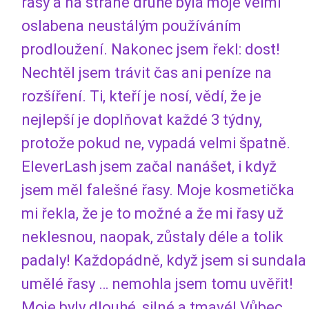
řasy a na straně druhé byla moje velmi
oslabena neustálým používáním
prodloužení. Nakonec jsem řekl: dost!
Nechtěl jsem trávit čas ani peníze na
rozšíření. Ti, kteří je nosí, vědí, že je
nejlepší je doplňovat každé 3 týdny,
protože pokud ne, vypadá velmi špatně.
EleverLash jsem začal nanášet, i když
jsem měl falešné řasy. Moje kosmetička
mi řekla, že je to možné a že mi řasy už
neklesnou, naopak, zůstaly déle a tolik
padaly! Každopádně, když jsem si sundala
umělé řasy … nemohla jsem tomu uvěřit!
Moje byly dlouhé, silné a tmavé! Vůbec