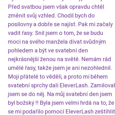
Před svatbou jsem však opravdu chtěl
změnit svůj vzhled. Chodil bych do
posilovny a dobře se najíst. Pak mi začaly
vadit řasy. Snil jsem o tom, že se budu
moci na svého manžela dívat svůdným
pohledem a být ve svatební den
nejkrásnější ženou na světě. Nemám rád
umělé řasy, takže jsem je ani nezohlednil.
Moji přátelé to věděli, a proto mi během
svatební sprchy dali EleverLash. Zamilova
jsem se do něj. Na můj svatební den jsem
byl božský !! Byla jsem velmi hrdá na to, že
se mi podařilo pomocí EleverLash zeštíhlit