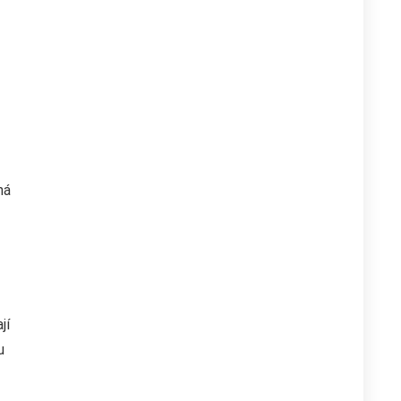
há
jí
u