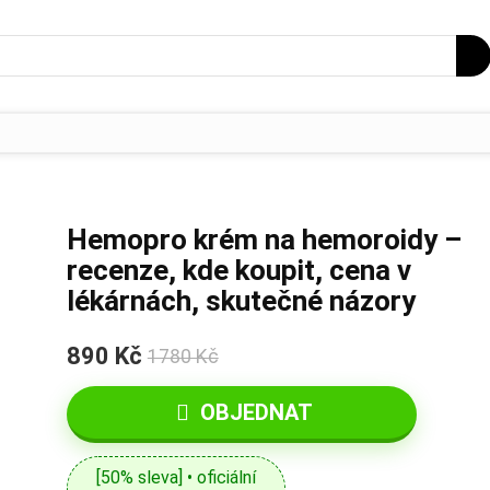
Hemopro krém na hemoroidy –
recenze, kde koupit, cena v
lékárnách, skutečné názory
890 Kč
1780 Kč
OBJEDNAT
[50% sleva] • oficiální