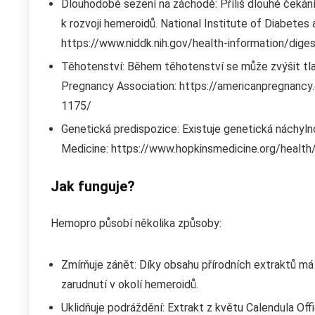
Dlouhodobé sezení na záchodě: Příliš dlouhé čekání
k rozvoji hemeroidů. National Institute of Diabetes
https://www.niddk.nih.gov/health-information/dige
Těhotenství: Během těhotenství se může zvýšit tla
Pregnancy Association: https://americanpregnancy
1175/
Genetická predispozice: Existuje genetická náchyl
Medicine: https://www.hopkinsmedicine.org/health
Jak funguje?
Hemopro působí několika způsoby:
Zmírňuje zánět: Díky obsahu přírodních extraktů má 
zarudnutí v okolí hemeroidů.
Uklidňuje podráždění: Extrakt z květu Calendula Offi