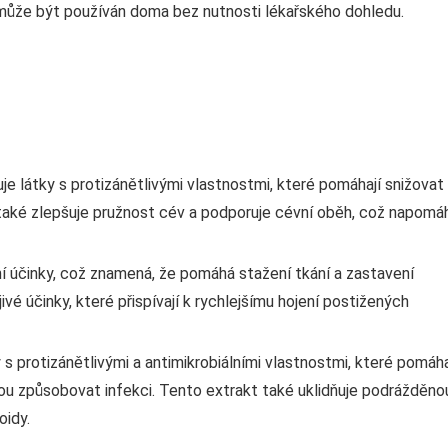
 může být používán doma bez nutnosti lékařského dohledu.
 látky s protizánětlivými vlastnostmi, které pomáhají snižovat
 také zlepšuje pružnost cév a podporuje cévní oběh, což napomá
ní účinky, což znamená, že pomáhá stažení tkání a zastavení
ivé účinky, které přispívají k rychlejšímu hojení postižených
y s protizánětlivými a antimikrobiálními vlastnostmi, které pomáha
ou způsobovat infekci. Tento extrakt také uklidňuje podrážděno
oidy.