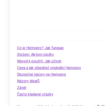
Co je Hemopro? Jak funguje
Složení. Aktivní složky
Návod k použití. Jak užívat
Cena a jak objednat originální Hemopro
Skutečné názory na Hemopro
Názory lékařů
Závěr
Často kladené otázky