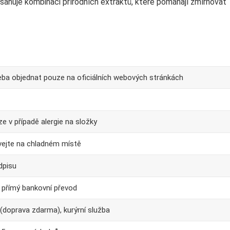
ahuje kombinaci přírodních extraktů, které pomáhají zmírňovat
eba objednat pouze na oficiálních webových stránkách
e v případě alergie na složky
ejte na chladném místě
dpisu
, přímý bankovní převod
 (doprava zdarma), kurýrní služba