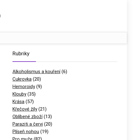
Rubriky
Alkoholismus a kouření
(6)
Cukrovka
(20)
Hemoroidy
(9)
Klouby
(35)
Krása
(57)
Křečové žíly
(21)
Oblíbené zboží
(13)
Paraziti a červi
(20)
Plíseň nohou
(19)
Pro muže
(82)