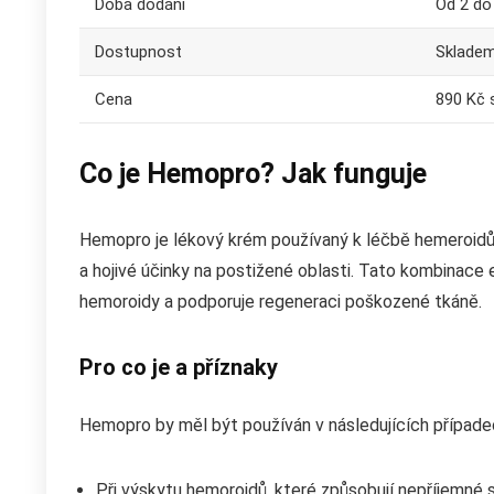
Doba dodání
Od 2 do
Dostupnost
Sklade
Cena
890 Kč 
Co je Hemopro? Jak funguje
Hemopro je lékový krém používaný k léčbě hemeroidů. 
a hojivé účinky na postižené oblasti. Tato kombinace
hemoroidy a podporuje regeneraci poškozené tkáně.
Pro co je a příznaky
Hemopro by měl být používán v následujících případe
Při výskytu hemoroidů, které způsobují nepříjemné s