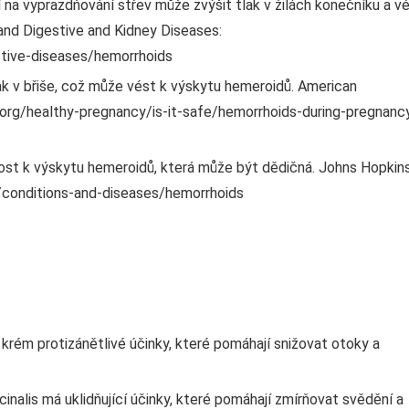
 na vyprazdňování střev může zvýšit tlak v žilách konečníku a v
 and Digestive and Kidney Diseases:
stive-diseases/hemorrhoids
k v břiše, což může vést k výskytu hemeroidů. American
.org/healthy-pregnancy/is-it-safe/hemorrhoids-during-pregnanc
nost k výskytu hemeroidů, která může být dědičná. Johns Hopkin
/conditions-and-diseases/hemorrhoids
krém protizánětlivé účinky, které pomáhají snižovat otoky a
cinalis má uklidňující účinky, které pomáhají zmírňovat svědění a