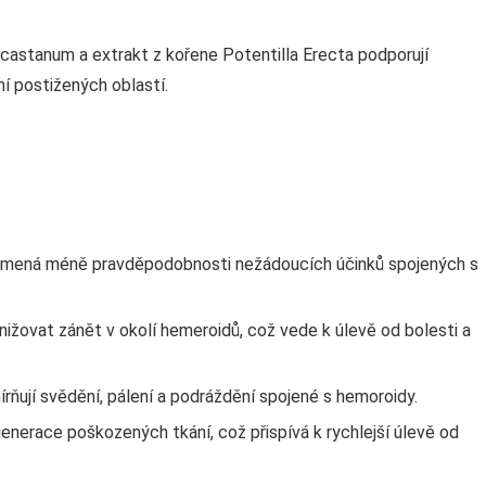
castanum a extrakt z kořene Potentilla Erecta podporují
í postižených oblastí.
 znamená méně pravděpodobnosti nežádoucích účinků spojených s
nižovat zánět v okolí hemeroidů, což vede k úlevě od bolesti a
mírňují svědění, pálení a podráždění spojené s hemoroidy.
enerace poškozených tkání, což přispívá k rychlejší úlevě od