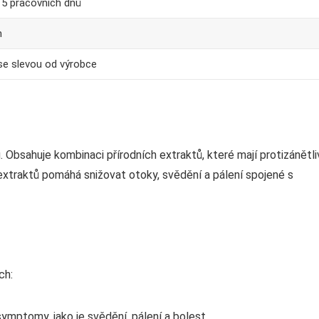
 5 pracovních dnů
m
se slevou od výrobce
Obsahuje kombinaci přírodních extraktů, které mají protizánětli
 extraktů pomáhá snižovat otoky, svědění a pálení spojené s
ch:
ymptomy, jako je svědění, pálení a bolest.