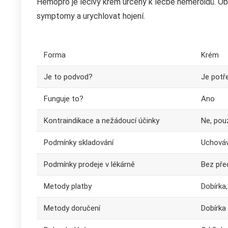
Hemopro je léčivý krém určený k léčbě hemeroidů. Obs
symptomy a urychlovat hojení.
Forma
Krém
Je to podvod?
Je potř
Funguje to?
Ano
Kontraindikace a nežádoucí účinky
Ne, pouz
Podmínky skladování
Uchováv
Podmínky prodeje v lékárně
Bez pře
Metody platby
Dobírka
Metody doručení
Dobírka