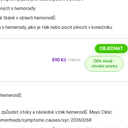
ených s hemoroidy.
é tkáně v oblasti hemoroidů.
s hemeroidy, jako je tlak nebo pocit plnosti v konečníku.
OBJEDNAT
890 Kč
1780 Kč
[50% sleva] •
oficiální stránky
u hemeroidů:
 způsobit otoky a následně vznik hemeroidů. Mayo Clinic:
/hemorrhoids/symptoms-causes/syc-20360268