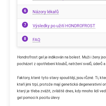
Názory lékařů
Výsledky po užití HONDROFROST
FAQ
Hondrofrost gel je indikován na bolest. Muži i ženy js
pocházet z opotřebení kloubů, natržení svalů, úderů a 
Faktory, které tyto stavy spouštějí, jsou různé. Ti, kter
kteří jimi trpí, protože mají genetická degenerativn
který je třeba zvážit, zvláště dnes, kdy mnoho lidí 
gel pomoci k pocitu úlevy.