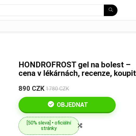
HONDROFROST gel na bolest –
cena v lékárnách, recenze, koupit
890 CZK
1780 CZK
OBJEDNAT
[50% sleva] • oficiální
stránky