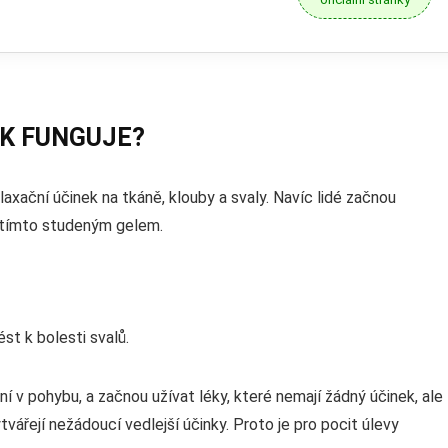
AK FUNGUJE?
axační účinek na tkáně, klouby a svaly. Navíc lidé začnou
 tímto studeným gelem.
st k bolesti svalů.
ání v pohybu, a začnou užívat léky, které nemají žádný účinek, ale
vářejí nežádoucí vedlejší účinky. Proto je pro pocit úlevy