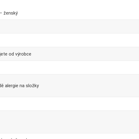
– ženský
jete od výrobce
dě alergie na složky