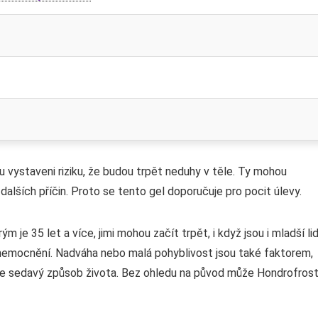
ou vystaveni riziku, že budou trpět neduhy v těle. Ty mohou
dalších příčin. Proto se tento gel doporučuje pro pocit úlevy.
ým je 35 let a více, jimi mohou začít trpět, i když jsou i mladší lid
í onemocnění. Nadváha nebo malá pohyblivost jsou také faktorem,
vede sedavý způsob života. Bez ohledu na původ může Hondrofros