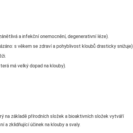
nětlivá a infekční onemocnění, degenerativní léze).
záno: s věkem se zdraví a pohyblivost kloubů drasticky snižuje)
ži.
terá má velký dopad na klouby).
ý na základě přírodních složek a bioaktivních složek vytváří
 a zklidňující účinek na klouby a svaly.