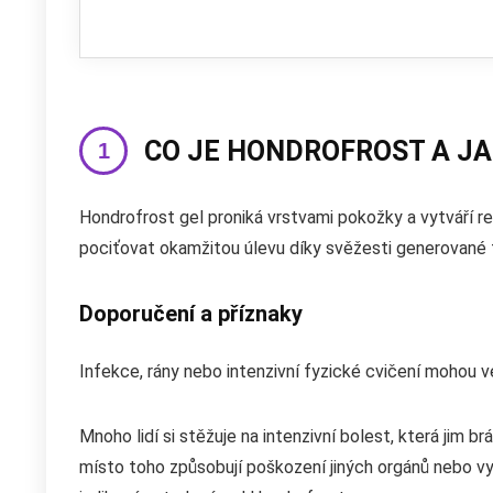
CO JE HONDROFROST A J
Hondrofrost gel proniká vrstvami pokožky a vytváří rel
pociťovat okamžitou úlevu díky svěžesti generované
Doporučení a příznaky
Infekce, rány nebo intenzivní fyzické cvičení mohou vé
Mnoho lidí si stěžuje na intenzivní bolest, která jim br
místo toho způsobují poškození jiných orgánů nebo vyt