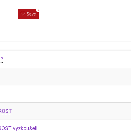
0
Save
E?
FROST
ROST vyzkoušeli