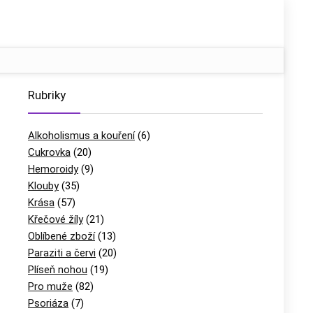
Rubriky
Alkoholismus a kouření
(6)
Cukrovka
(20)
Hemoroidy
(9)
Klouby
(35)
Krása
(57)
Křečové žíly
(21)
Oblíbené zboží
(13)
Paraziti a červi
(20)
Plíseň nohou
(19)
Pro muže
(82)
Psoriáza
(7)