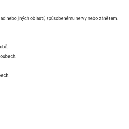
zad nebo jiných oblastí, způsobenému nervy nebo zánětem.
oubů.
loubech.
bech.