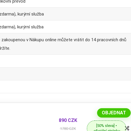
nkovní převod
zdarma), kurýrní služba
zdarma), kurýrní služba
u zakoupenou v Nákupu online můžete vrátit do 14 pracovních dnů
ržíte.
OBJEDNAT
890 CZK
[50% sleva] •
1780 CZK
oficiální stránky