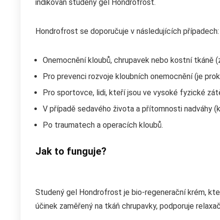
indikován studený gel Hondrofrost.
Hondrofrost se doporučuje v následujících případech:
Onemocnění kloubů, chrupavek nebo kostní tkáně (zá
Pro prevenci rozvoje kloubních onemocnění (je proká
Pro sportovce, lidi, kteří jsou ve vysoké fyzické zátě
V případě sedavého života a přítomnosti nadváhy (k
Po traumatech a operacích kloubů.
Jak to funguje?
Studený gel Hondrofrost je bio-regenerační krém, kter
účinek zaměřený na tkáň chrupavky, podporuje relaxační