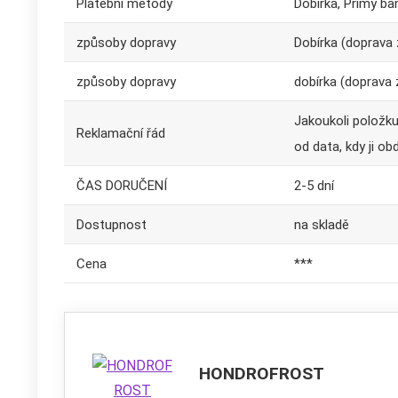
Platební metody
Dobírka, Přímý ba
způsoby dopravy
Dobírka (doprava 
způsoby dopravy
dobírka (doprava 
Jakoukoli položk
Reklamační řád
od data, kdy ji obd
ČAS DORUČENÍ
2-5 dní
Dostupnost
na skladě
Cena
***
HONDROFROST