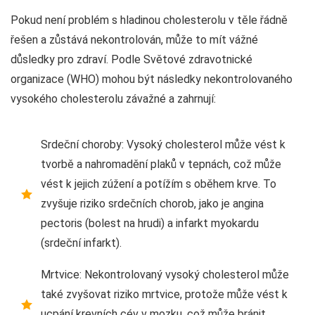
Pokud není problém s hladinou cholesterolu v těle řádně
řešen a zůstává nekontrolován, může to mít vážné
důsledky pro zdraví. Podle Světové zdravotnické
organizace (WHO) mohou být následky nekontrolovaného
vysokého cholesterolu závažné a zahrnují:
Srdeční choroby: Vysoký cholesterol může vést k
tvorbě a nahromadění plaků v tepnách, což může
vést k jejich zúžení a potížím s oběhem krve. To
zvyšuje riziko srdečních chorob, jako je angina
pectoris (bolest na hrudi) a infarkt myokardu
(srdeční infarkt).
Mrtvice: Nekontrolovaný vysoký cholesterol může
také zvyšovat riziko mrtvice, protože může vést k
ucpání krevních cév v mozku, což může bránit