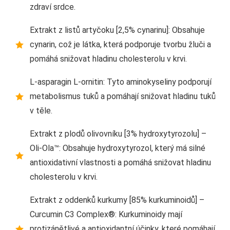
zdraví srdce.
Extrakt z listů artyčoku [2,5% cynarinu]: Obsahuje
cynarin, což je látka, která podporuje tvorbu žluči a
pomáhá snižovat hladinu cholesterolu v krvi.
L-asparagin L-ornitin: Tyto aminokyseliny podporují
metabolismus tuků a pomáhají snižovat hladinu tuků
v těle.
Extrakt z plodů olivovníku [3% hydroxytyrozolu] –
Oli-Ola™: Obsahuje hydroxytyrozol, který má silné
antioxidativní vlastnosti a pomáhá snižovat hladinu
cholesterolu v krvi.
Extrakt z oddenků kurkumy [85% kurkuminoidů] –
Curcumin C3 Complex®: Kurkuminoidy mají
protizánětlivé a antioxidantní účinky, které pomáhají