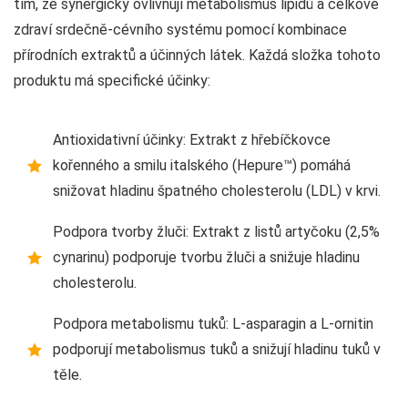
tím, že synergicky ovlivňují metabolismus lipidů a celkové
zdraví srdečně-cévního systému pomocí kombinace
přírodních extraktů a účinných látek. Každá složka tohoto
produktu má specifické účinky:
Antioxidativní účinky: Extrakt z hřebíčkovce
kořenného a smilu italského (Hepure™) pomáhá
snižovat hladinu špatného cholesterolu (LDL) v krvi.
Podpora tvorby žluči: Extrakt z listů artyčoku (2,5%
cynarinu) podporuje tvorbu žluči a snižuje hladinu
cholesterolu.
Podpora metabolismu tuků: L-asparagin a L-ornitin
podporují metabolismus tuků a snižují hladinu tuků v
těle.