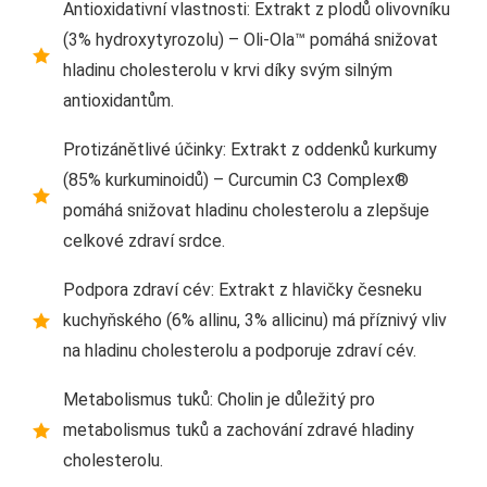
Antioxidativní vlastnosti: Extrakt z plodů olivovníku
(3% hydroxytyrozolu) – Oli-Ola™ pomáhá snižovat
hladinu cholesterolu v krvi díky svým silným
antioxidantům.
Protizánětlivé účinky: Extrakt z oddenků kurkumy
(85% kurkuminoidů) – Curcumin C3 Complex®
pomáhá snižovat hladinu cholesterolu a zlepšuje
celkové zdraví srdce.
Podpora zdraví cév: Extrakt z hlavičky česneku
kuchyňského (6% allinu, 3% allicinu) má příznivý vliv
na hladinu cholesterolu a podporuje zdraví cév.
Metabolismus tuků: Cholin je důležitý pro
metabolismus tuků a zachování zdravé hladiny
cholesterolu.