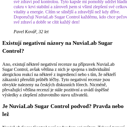
své zdraví pod kontrolou. Tyto kapsle mi pomohly udržet hladi
cukru v krvi stabilní a zároveň jsem si všiml zlepšení své celko
vitality a energie. Cítím se silnější a zdravější než kdy dříve.
Doporučuji NuviaLab Sugar Control každému, kdo chce pečov
své zdraví a dobře se cítit každý den!
Pavel Kovář, 32 let
Existují negativní názory na NuviaLab Sugar
Control?
Ano, existují některé negativní recenze na přípravek NuviaLab
Sugar Control, avšak většina z nich je spojena s individuální
alergickou reakcí na některé z ingrediencí nebo s tím, že někteří
zákazníci přerušili průběh léčby. Tyto negativní recenze jsou
obvykle nalezeny na českých diskusních fórech. Nicméně,
převažující většina recenzí je stále pozitivní a uvádí úspěšné
výsledky a zlepšení zdravotního stavu uživatelů.
Je NuviaLab Sugar Control podvod? Pravda nebo
lež