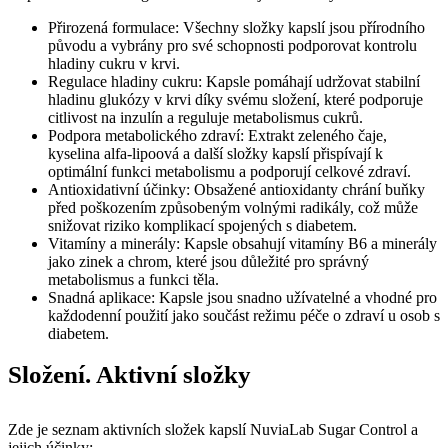
Přirozená formulace: Všechny složky kapslí jsou přírodního
původu a vybrány pro své schopnosti podporovat kontrolu
hladiny cukru v krvi.
Regulace hladiny cukru: Kapsle pomáhají udržovat stabilní
hladinu glukózy v krvi díky svému složení, které podporuje
citlivost na inzulín a reguluje metabolismus cukrů.
Podpora metabolického zdraví: Extrakt zeleného čaje,
kyselina alfa-lipoová a další složky kapslí přispívají k
optimální funkci metabolismu a podporují celkové zdraví.
Antioxidativní účinky: Obsažené antioxidanty chrání buňky
před poškozením způsobeným volnými radikály, což může
snižovat riziko komplikací spojených s diabetem.
Vitamíny a minerály: Kapsle obsahují vitamíny B6 a minerály
jako zinek a chrom, které jsou důležité pro správný
metabolismus a funkci těla.
Snadná aplikace: Kapsle jsou snadno užívatelné a vhodné pro
každodenní použití jako součást režimu péče o zdraví u osob s
diabetem.
Složení. Aktivní složky
Zde je seznam aktivních složek kapslí NuviaLab Sugar Control a
jejich účinky: