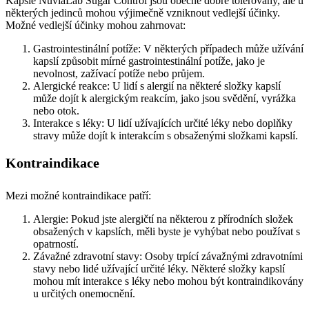
Kapsle NuviaLab Sugar Control jsou obecně dobře tolerovány, ale u
některých jedinců mohou výjimečně vzniknout vedlejší účinky.
Možné vedlejší účinky mohou zahrnovat:
Gastrointestinální potíže: V některých případech může užívání
kapslí způsobit mírné gastrointestinální potíže, jako je
nevolnost, zažívací potíže nebo průjem.
Alergické reakce: U lidí s alergií na některé složky kapslí
může dojít k alergickým reakcím, jako jsou svědění, vyrážka
nebo otok.
Interakce s léky: U lidí užívajících určité léky nebo doplňky
stravy může dojít k interakcím s obsaženými složkami kapslí.
Kontraindikace
Mezi možné kontraindikace patří:
Alergie: Pokud jste alergičtí na některou z přírodních složek
obsažených v kapslích, měli byste je vyhýbat nebo používat s
opatrností.
Závažné zdravotní stavy: Osoby trpící závažnými zdravotními
stavy nebo lidé užívající určité léky. Některé složky kapslí
mohou mít interakce s léky nebo mohou být kontraindikovány
u určitých onemocnění.