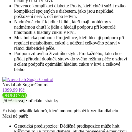
hladiny cukru v krvi.
Prevence komplikací diabetu: Pro ty, kteří chtějí snížit riziko
komplikací spojených s diabetem, jako jsou například
poškození nervů, očí nebo ledvin.
Nadměrná chuť k jídlu: U lidí, kteří mají problémy s
nadměrnou chuťí k jídlu a hledají podporu při kontrolě
hmotnosti a hladiny cukru v krvi.
Metabolická podpora: Pro jedince, kteří hledají podporu při
regulaci metabolismu cukrů a udržení celkového zdraví v
rámci diabetické péče.
Podpora zdravého životního stylu: Pro každého, kdo chce
přidat přírodní doplněk stravy do svého režimu péče o zdraví
s cílem podpořit optimální hladinu cukru v krvi a celkové
blaho.
NuviaLab Sugar Control
1099.99 Kč
OBJEDNAT
[50% sleva] • oficiální stránky
Existuje několik faktorů, které mohou přispět k vzniku diabetu.
Mezi ně patří:
Genetická predispozice: Dědičná predispozice může hrát
klíčovou roli v rozvoji diabetu. Studie provedené Americkou