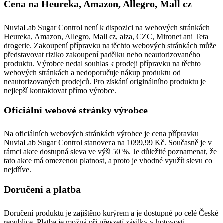
Cena na Heureka, Amazon, Allegro, Mall cz
NuviaLab Sugar Control není k dispozici na webových stránkách
Heureka, Amazon, Allegro, Mall cz, alza, CZC, Mironet ani Teta
drogerie. Zakoupení přípravku na těchto webových stránkách může
představovat riziko zakoupení padělku nebo neautorizovaného
produktu. Výrobce nedal souhlas k prodeji přípravku na těchto
webových stránkách a nedoporučuje nákup produktu od
neautorizovaných prodejců. Pro získání originálního produktu je
nejlepší kontaktovat přímo výrobce.
Oficiální webové stránky výrobce
Na oficiálních webových stránkách výrobce je cena přípravku
NuviaLab Sugar Control stanovena na 1099,99 Kč. Současně je v
rámci akce dostupná sleva ve výši 50 %. Je důležité poznamenat, že
tato akce má omezenou platnost, a proto je vhodné využít slevu co
nejdříve.
Doručení a platba
Doručení produktu je zajištěno kurýrem a je dostupné po celé České
republice. Platba je možná při převzetí zásilky v hotovosti