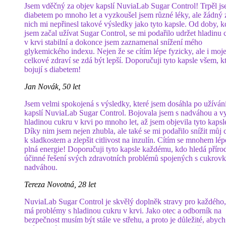
Jsem vděčný za objev kapslí NuviaLab Sugar Control! Trpěl j
diabetem po mnoho let a vyzkoušel jsem různé léky, ale žádný 
nich mi nepřinesl takové výsledky jako tyto kapsle. Od doby, 
jsem začal užívat Sugar Control, se mi podařilo udržet hladinu 
v krvi stabilní a dokonce jsem zaznamenal snížení mého
glykemického indexu. Nejen že se cítím lépe fyzicky, ale i moj
celkové zdraví se zdá být lepší. Doporučuji tyto kapsle všem, kt
bojují s diabetem!
Jan Novák, 50 let
Jsem velmi spokojená s výsledky, které jsem dosáhla po užíván
kapslí NuviaLab Sugar Control. Bojovala jsem s nadváhou a vy
hladinou cukru v krvi po mnoho let, až jsem objevila tyto kapsl
Díky nim jsem nejen zhubla, ale také se mi podařilo snížit můj 
k sladkostem a zlepšit citlivost na inzulín. Cítím se mnohem lép
plná energie! Doporučuji tyto kapsle každému, kdo hledá příro
účinné řešení svých zdravotních problémů spojených s cukrov
nadváhou.
Tereza Novotná, 28 let
NuviaLab Sugar Control je skvělý doplněk stravy pro každého
má problémy s hladinou cukru v krvi. Jako otec a odborník na
bezpečnost musím být stále ve střehu, a proto je důležité, abyc