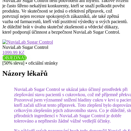
NuviaLab Sugar Control není podvodem ani mýtem. Takové tvrzení
je často šířeno nekalými konkurenty, kteří se snaží poškodit pověst
produktu. Ve skutečnosti se jedná o efektivní přípravek, což
potvrzují nejen recenze spokojených zákazníků, ale také zpětná
vazba od farmaceutů, kteří vidí pozitivní výsledky u svých pacientů.
Je důležité brát v úvahu skutečné zkušenosti a vědecké důkazy,
které podporují účinnost a bezpečnost NuviaLab Sugar Control.
NuviaLab Sugar Control
1099.99 Kč
OBJEDNAT
[50% sleva] • oficiální stránky
Názory lékařů
NuviaLab Sugar Control se ukázal jako účinný prostředek při
zlepšování stavu pacientů s cukrovkou, což mě příjemně překva
Pozoroval jsem významné snížení hladiny cukru v krvi u pacien
kteří začali užívat tento přípravek. Toto zlepšení bylo doprováz
celkovým zlepšením jejich zdravotního stavu. Co je důležité, sl
přírodních ingrediencí v NuviaLab Sugar Control je dobře
tolerováno a nepřineslo žádné vážné vedlejší účinky.
Na základě svých pozorování bych tedy doporučil NuviaLab S