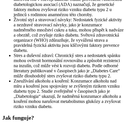
diabetologickou asociací (ADA) naznačují, že genetické
faktory mohou zvyšovat riziko vzniku diabetu typu 2 u
jedinců s rodinnou anamnézou této choroby.
Životní styl a stravovací návyky: Nedostatek fyzické aktivity
a nezdravé stravovací návyky, jako je konzumace
nadměrného množství cukru a tuku, mohou přispět k nadváze
a obezitě, což zvyšuje riziko diabetu. Světová zdravotnická
organizace (WHO) zdůrazňuje, že vyvážená strava a
pravidelná fyzická aktivita jsou klíčovými faktory prevence
diabetu.
Stres a duševní zdraví: Chronický stres a nedostatek spánku
mohou ovlivnit hormonální rovnováhu a způsobit rezistenci
na inzulín, což může vést k rozvoji diabetu. Podle odborné
literatury publikované v časopisech jako je „Diabetes Care“
může dlouhodobý stres zvyšovat riziko diabetu typu 2.
Zneužívání alkoholu a kouření: Konzumace alkoholu nad
míru a kouření jsou spojovány se zvýšeným rizikem vzniku
diabetu typu 2. Studie zveřejněné v časopisech jako je
„Diabetologia“ ukazují, že nadměrná konzumace alkoholu a
kouření mohou narušovat metabolismus glukózy a zvyšovat
riziko vzniku diabetu.
Jak funguje?