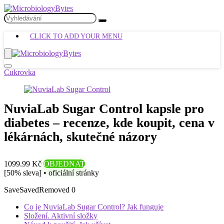
CLICK TO ADD YOUR MENU
Cukrovka
NuviaLab Sugar Control kapsle pro
diabetes – recenze, kde koupit, cena v
lékárnách, skutečné názory
1099.99 Kč
OBJEDNAT
[50% sleva] • oficiální stránky
Save
Saved
Removed
0
Co je NuviaLab Sugar Control? Jak funguje
Složení. Aktivní složky