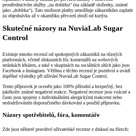
prostřednictvím služby „na dobírku“ (na základě složenky, známé
jako „dobírka“). Tato možnost platby umožňuje zákazníkům zaplatit
za objednávku až v okamžiku převzetí zboží od kurýra.
Skutečné názory na NuviaLab Sugar
Control
Existuje mnoho recenzí od spokojených zákazníků na různých
platformách, včetně diskusních fór, komentářů na webových
stránkách lékáren, a také v skupinách na sociálních sítích jako jsou
Facebook a Instagram. Většina z těchto recenzí je pozitivní a uvádí
úspěšné výsledky při užívání NuviaLab Sugar Control.
Tento přípravek je oceněn jako 100% přírodní a bezpečný, bez
jakékoliv známé negativní reakce. Negativní recenze jsou vzácné a
často jsou spojeny s individuálními alergickými reakcemi nebo
nedodržováním doporučeného dávkování a použití přípravku.
Názory spotřebitelů, fóra, komentáře
Zde jsou některé pravdivé uživatelské recenze z diskusí na fórech: