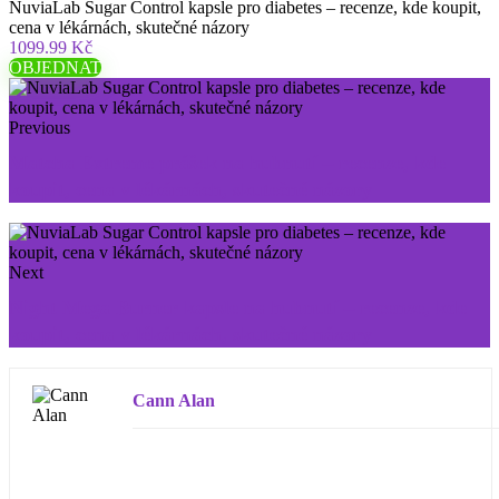
NuviaLab Sugar Control kapsle pro diabetes – recenze, kde koupit,
cena v lékárnách, skutečné názory
1099.99 Kč
OBJEDNAT
Previous
Matcha Extreme prášek na hubnutí – recenze, kde
koupit, cena v lékárnách, skutečné názory
Next
Night Mega Burner kapsle na hubnutí – recenze, kde
koupit, cena v lékárnách, skutečné názory
Cann Alan