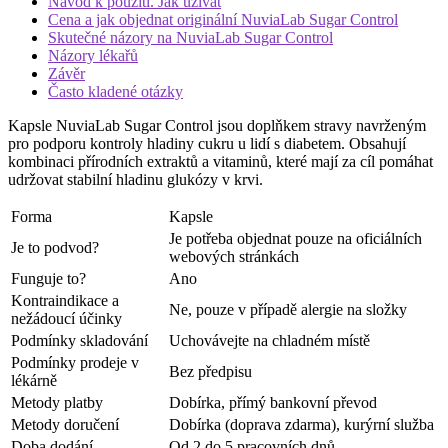
Návod k použití. Jak užívat
Cena a jak objednat originální NuviaLab Sugar Control
Skutečné názory na NuviaLab Sugar Control
Názory lékařů
Závěr
Často kladené otázky
Kapsle NuviaLab Sugar Control jsou doplňkem stravy navrženým
pro podporu kontroly hladiny cukru u lidí s diabetem. Obsahují
kombinaci přírodních extraktů a vitaminů, které mají za cíl pomáhat
udržovat stabilní hladinu glukózy v krvi.
Forma
Kapsle
Je potřeba objednat pouze na oficiálních
Je to podvod?
webových stránkách
Funguje to?
Ano
Kontraindikace a
Ne, pouze v případě alergie na složky
nežádoucí účinky
Podmínky skladování
Uchovávejte na chladném místě
Podmínky prodeje v
Bez předpisu
lékárně
Metody platby
Dobírka, přímý bankovní převod
Metody doručení
Dobírka (doprava zdarma), kurýrní služba
Doba dodání
Od 2 do 5 pracovních dnů