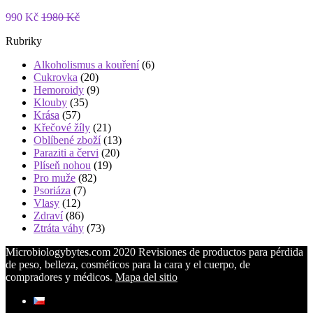
990 Kč
1980 Kč
Rubriky
Alkoholismus a kouření
(6)
Cukrovka
(20)
Hemoroidy
(9)
Klouby
(35)
Krása
(57)
Křečové žíly
(21)
Oblíbené zboží
(13)
Paraziti a červi
(20)
Plíseň nohou
(19)
Pro muže
(82)
Psoriáza
(7)
Vlasy
(12)
Zdraví
(86)
Ztráta váhy
(73)
Microbiologybytes.com 2020 Revisiones de productos para pérdida
de peso, belleza, cosméticos para la cara y el cuerpo, de
compradores y médicos.
Mapa del sitio