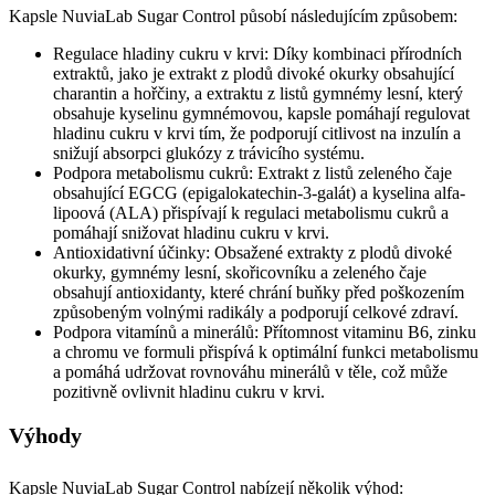
Kapsle NuviaLab Sugar Control působí následujícím způsobem:
Regulace hladiny cukru v krvi: Díky kombinaci přírodních
extraktů, jako je extrakt z plodů divoké okurky obsahující
charantin a hořčiny, a extraktu z listů gymnémy lesní, který
obsahuje kyselinu gymnémovou, kapsle pomáhají regulovat
hladinu cukru v krvi tím, že podporují citlivost na inzulín a
snižují absorpci glukózy z trávicího systému.
Podpora metabolismu cukrů: Extrakt z listů zeleného čaje
obsahující EGCG (epigalokatechin-3-galát) a kyselina alfa-
lipoová (ALA) přispívají k regulaci metabolismu cukrů a
pomáhají snižovat hladinu cukru v krvi.
Antioxidativní účinky: Obsažené extrakty z plodů divoké
okurky, gymnémy lesní, skořicovníku a zeleného čaje
obsahují antioxidanty, které chrání buňky před poškozením
způsobeným volnými radikály a podporují celkové zdraví.
Podpora vitamínů a minerálů: Přítomnost vitaminu B6, zinku
a chromu ve formuli přispívá k optimální funkci metabolismu
a pomáhá udržovat rovnováhu minerálů v těle, což může
pozitivně ovlivnit hladinu cukru v krvi.
Výhody
Kapsle NuviaLab Sugar Control nabízejí několik výhod: