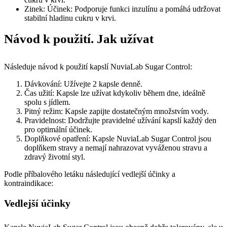
Zinek: Účinek: Podporuje funkci inzulínu a pomáhá udržovat
stabilní hladinu cukru v krvi.
Návod k použití. Jak užívat
Následuje návod k použití kapslí NuviaLab Sugar Control:
Dávkování: Užívejte 2 kapsle denně.
Čas užití: Kapsle lze užívat kdykoliv během dne, ideálně
spolu s jídlem.
Pitný režim: Kapsle zapijte dostatečným množstvím vody.
Pravidelnost: Dodržujte pravidelné užívání kapslí každý den
pro optimální účinek.
Doplňkové opatření: Kapsle NuviaLab Sugar Control jsou
doplňkem stravy a nemají nahrazovat vyváženou stravu a
zdravý životní styl.
Podle příbalového letáku následující vedlejší účinky a
kontraindikace:
Vedlejší účinky