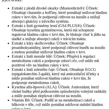
Extrakt z plodů divoké okurky (Momordicin®): Účinek:
Obsahuje charantin a hořčiny, které pomáhají snižovat hladinu
cukru v krvi tím, že podporují citlivost na inzulín a snižují
absorpci glukózy z trávicího systému.
Extrakt z listů gymnémy lesní (GS4 PLUS®): Účinek:
Obsahuje kyselinu gymnémovou, která má schopnost
regulovat hladinu cukru v krvi tím, že blokuje chuť k jídlu na
sladké a snižuje absorpci cukrů v trávicím traktu.
Extrakt z kůry skořicovníku: Účinek: Obsahuje
proanthokyanidiny, které podporují citlivost buněk na inzulín
a mohou pomáhat snižovat hladinu cukru v krvi.
Extrakt z listů moruše bílé: Účinek: Přispívá k regulaci
metabolismu cukrů a podporuje zdraví cév, což může mít
pozitivní vliv na hladinu cukru v krvi.
Extrakt z listů zeleného čaje: Účinek: Obsahuje EGCG
(epigalokatechin-3-galát), který má antioxidační účinky a
může pomáhat snižovat hladinu cukru v krvi tím, že
podporuje metabolismus cukrů.
Kyselina alfa-lipoová (ALA): Účinek: Antioxidant, který
chrání buňky před poškozením způsobeným volnými radikály
a může pomáhat zlepšovat citlivost na inzulín.
Vitamin B6: Účinek: Podílí se na metabolizaci cukrů a
bílkovin v těle, což může pomáhat udržovat stabilní hladinu
cukru v krvi.