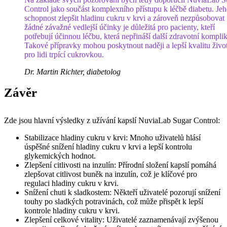
Control jako součást komplexního přístupu k léčbě diabetu. Je
schopnost zlepšit hladinu cukru v krvi a zároveň nezpůsobovat
žádné závažné vedlejší účinky je důležitá pro pacienty, kteří
potřebují účinnou léčbu, která nepřináší další zdravotní kompli
Takové přípravky mohou poskytnout naději a lepší kvalitu živo
pro lidi trpící cukrovkou.
Dr. Martin Richter, diabetolog
Závěr
Zde jsou hlavní výsledky z užívání kapslí NuviaLab Sugar Control:
Stabilizace hladiny cukru v krvi: Mnoho uživatelů hlásí
úspěšné snížení hladiny cukru v krvi a lepší kontrolu
glykemických hodnot.
Zlepšení citlivosti na inzulín: Přírodní složení kapslí pomáhá
zlepšovat citlivost buněk na inzulín, což je klíčové pro
regulaci hladiny cukru v krvi.
Snížení chuti k sladkostem: Někteří uživatelé pozorují snížení
touhy po sladkých potravinách, což může přispět k lepší
kontrole hladiny cukru v krvi.
Zlepšení celkové vitality: Uživatelé zaznamenávají zvýšenou