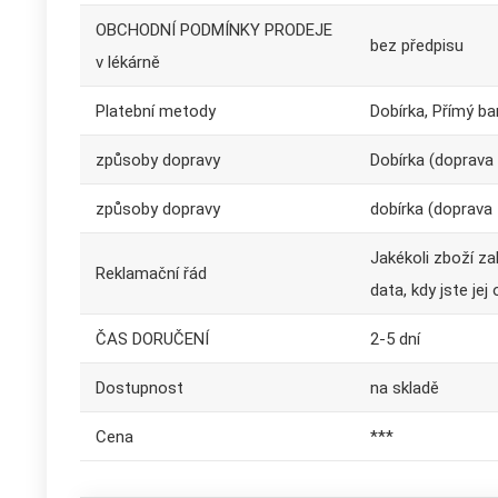
OBCHODNÍ PODMÍNKY PRODEJE
bez předpisu
v lékárně
Platební metody
Dobírka, Přímý b
způsoby dopravy
Dobírka (doprava 
způsoby dopravy
dobírka (doprava 
Jakékoli zboží z
Reklamační řád
data, kdy jste jej 
ČAS DORUČENÍ
2-5 dní
Dostupnost
na skladě
Cena
***