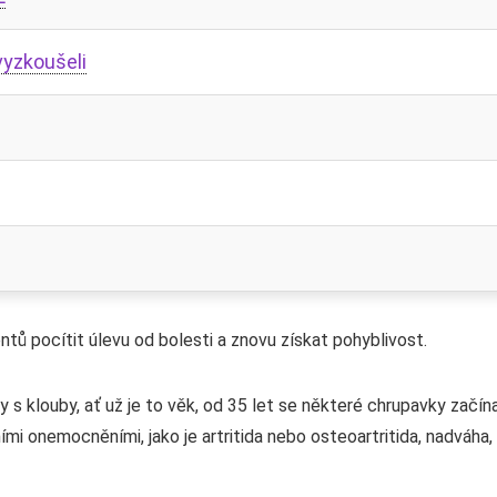
vyzkoušeli
tů pocítit úlevu od bolesti a znovu získat pohyblivost.
s klouby, ať už je to věk, od 35 let se některé chrupavky začína
mi onemocněními, jako je artritida nebo osteoartritida, nadváha,