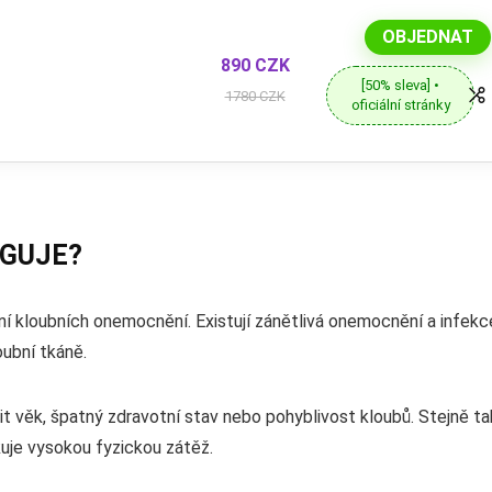
OBJEDNAT
890 CZK
[50% sleva] •
1780 CZK
oficiální stránky
NGUJE?
ení kloubních onemocnění. Existují zánětlivá onemocnění a infekc
oubní tkáně.
it věk, špatný zdravotní stav nebo pohyblivost kloubů. Stejně ta
uje vysokou fyzickou zátěž.