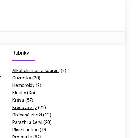
Rubriky
Alkoholismus a kouření
(6)
–
Cukrovka
(20)
Hemoroidy
(9)
Klouby
(35)
Krása
(57)
Křečové žíly
(21)
Oblíbené zboží
(13)
Paraziti a červi
(20)
Plíseň nohou
(19)
Pro muže
(82)