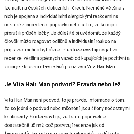
lze najít na českých diskuzních fórech. Nicméně většina z
nich je spojena s individuálními alergickými reakcemi na
některé z ingrediencí přípravku nebo s tím, že kupující
přerušili průběh léčby. Je důležité si uvědomit, že každý
člověk může reagovat odlišně a individuální reakce na
přípravek mohou být různé. Přestože existují negativní
recenze, většina zpětných vazeb od kupujících je pozitivní a
zmiňuje zlepšení stavu vlasů po užívání Vita Hair Man.
Je Vita Hair Man podvod? Pravda nebo lež
Vita Hair Man není podvod, to je pravda. Informace o tom,
že se jedná o podvod nebo mšenění, jsou šířeny nečestnými
konkurenty. Skutečností je, že tento přípravek je
dostatečně účinný, což potvrzují recenze jak od
farmaceutů, tak od spokojených zákazníků. Je důležité