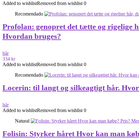
Added to wishlist
Removed from wishlist
0
Recomendado
Profolan: genopret det tætte og rigelig
Hvordan bruges?
hår
334 kr
Added to wishlist
Removed from wishlist
0
Recomendado
Locerin: til langt og silkeagtigt hår. H
hår
Added to wishlist
Removed from wishlist
0
Natural
Folisin: Styrker håret Hvor kan man kø