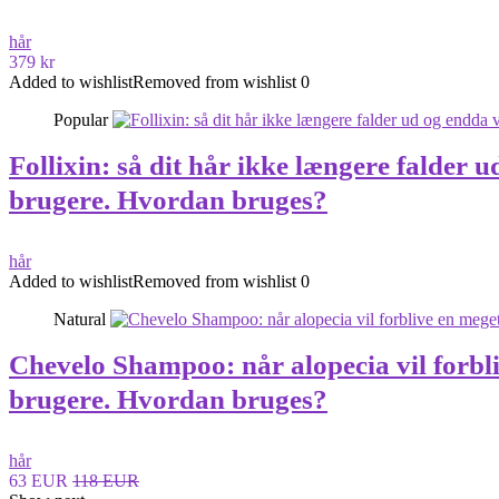
hår
379 kr
Added to wishlist
Removed from wishlist
0
Popular
Follixin: så dit hår ikke længere falde
brugere. Hvordan bruges?
hår
Added to wishlist
Removed from wishlist
0
Natural
Chevelo Shampoo: når alopecia vil forb
brugere. Hvordan bruges?
hår
63 EUR
118 EUR