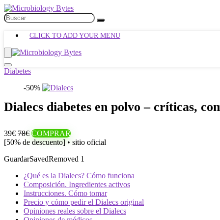
CLICK TO ADD YOUR MENU
Diabetes
-50%
Dialecs diabetes en polvo – críticas, co
39€
78€
COMPRAR
[50% de descuento] • sitio oficial
Guardar
Saved
Removed
1
¿Qué es la Dialecs? Cómo funciona
Composición. Ingredientes activos
Instrucciones. Cómo tomar
Precio y cómo pedir el Dialecs original
Opiniones reales sobre el Dialecs
Opiniones de médicos