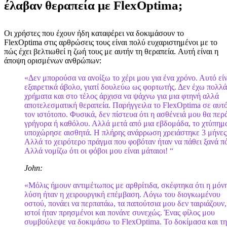
έλαβαν θεραπεία με FlexOptima;
Οι χρήστες που έχουν ήδη καταφέρει να δοκιμάσουν το
FlexOptima στις αρθρώσεις τους είναι πολύ ευχαριστημένοι με το
πώς έχει βελτιωθεί η ζωή τους με αυτήν τη θεραπεία. Αυτή είναι η
άποψη ορισμένων ανθρώπων:
«Δεν μπορούσα να ανοίξω το χέρι μου για ένα χρόνο. Αυτό είν
εξαιρετικά άβολο, γιατί δουλεύω ως φορτωτής. Δεν έχω πολλά
χρήματα και στο τέλος άρχισα να ψάχνω για μια φτηνή αλλά
αποτελεσματική θεραπεία. Παρήγγειλα το FlexOptima σε αυτ
τον ιστότοπο. Φυσικά, δεν πίστευα ότι η ασθένειά μου θα περ
γρήγορα ή καθόλου. Αλλά μετά από μια εβδομάδα, το χτύπημ
υποχώρησε αισθητά. Η πλήρης ανάρρωση χρειάστηκε 3 μήνες
Αλλά το χειρότερο πράγμα που φοβόταν ήταν να πάθει ξανά π
Αλλά νομίζω ότι οι φόβοι μου είναι μάταιοι! “
John:
«Μόλις ήμουν αντιμέτωπος με αρθρίτιδα, σκέφτηκα ότι η μόν
λύση ήταν η χειρουργική επέμβαση. Λόγω του διογκωμένου
οστού, πονάει να περπατάω, τα παπούτσια μου δεν ταιριάζουν,
ιστοί ήταν πρησμένοι και πονάνε συνεχώς. Ένας φίλος μου
συμβούλεψε να δοκιμάσω το FlexOptima. Το δοκίμασα και τη