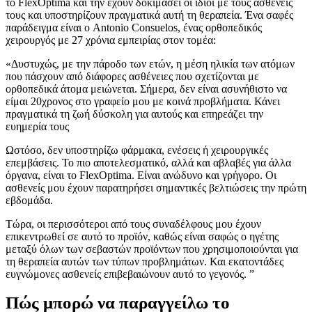
το FlexOptima και την έχουν δοκιμάσει οι ίδιοι με τους ασθενείς
τους και υποστηρίζουν πραγματικά αυτή τη θεραπεία. Ένα σαφές
παράδειγμα είναι ο Antonio Consuelos, ένας ορθοπεδικός
χειρουργός με 27 χρόνια εμπειρίας στον τομέα:
«Δυστυχώς, με την πάροδο των ετών, η μέση ηλικία των ατόμων
που πάσχουν από διάφορες ασθένειες που σχετίζονται με
ορθοπεδικά άτομα μειώνεται. Σήμερα, δεν είναι ασυνήθιστο να
είμαι 20χρονος στο γραφείο μου με κοινά προβλήματα. Κάνει
πραγματικά τη ζωή δύσκολη για αυτούς και επηρεάζει την
ευημερία τους
Ωστόσο, δεν υποστηρίζω φάρμακα, ενέσεις ή χειρουργικές
επεμβάσεις. Το πιο αποτελεσματικό, αλλά και αβλαβές για άλλα
όργανα, είναι το FlexOptima. Είναι ανώδυνο και γρήγορο. Οι
ασθενείς μου έχουν παρατηρήσει σημαντικές βελτιώσεις την πρώτη
εβδομάδα.
Τώρα, οι περισσότεροι από τους συναδέλφους μου έχουν
επικεντρωθεί σε αυτό το προϊόν, καθώς είναι σαφώς ο ηγέτης
μεταξύ όλων των σεβαστών προϊόντων που χρησιμοποιούνται για
τη θεραπεία αυτών των τύπων προβλημάτων. Και εκατοντάδες
ευγνώμονες ασθενείς επιβεβαιώνουν αυτό το γεγονός. ”
Πώς μπορώ να παραγγείλω το