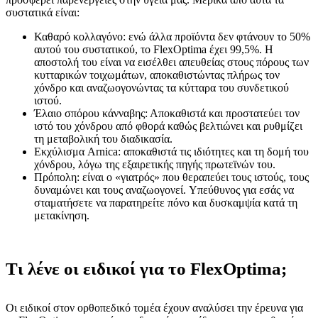
συστατικά είναι:
Καθαρό κολλαγόνο: ενώ άλλα προϊόντα δεν φτάνουν το 50%
αυτού του συστατικού, το FlexOptima έχει 99,5%. Η
αποστολή του είναι να εισέλθει απευθείας στους πόρους των
κυτταρικών τοιχωμάτων, αποκαθιστώντας πλήρως τον
χόνδρο και αναζωογονώντας τα κύτταρα του συνδετικού
ιστού.
Έλαιο σπόρου κάνναβης: Αποκαθιστά και προστατεύει τον
ιστό του χόνδρου από φθορά καθώς βελτιώνει και ρυθμίζει
τη μεταβολική του διαδικασία.
Εκχύλισμα Arnica: αποκαθιστά τις ιδιότητες και τη δομή του
χόνδρου, λόγω της εξαιρετικής πηγής πρωτεϊνών του.
Πρόπολη: είναι ο «γιατρός» που θεραπεύει τους ιστούς, τους
δυναμώνει και τους αναζωογονεί. Υπεύθυνος για εσάς να
σταματήσετε να παρατηρείτε πόνο και δυσκαμψία κατά τη
μετακίνηση.
Τι λένε οι ειδικοί για το FlexOptima;
Οι ειδικοί στον ορθοπεδικό τομέα έχουν αναλύσει την έρευνα για