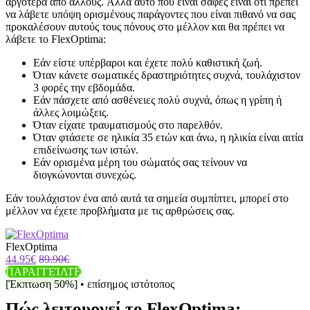
αργότερα από άλλους. Αλλά αυτό που είναι σαφές είναι ότι πρέπει
να λάβετε υπόψη ορισμένους παράγοντες που είναι πιθανό να σας
προκαλέσουν αυτούς τους πόνους στο μέλλον και θα πρέπει να
λάβετε το FlexOptima:
Εάν είστε υπέρβαροι και έχετε πολύ καθιστική ζωή.
Όταν κάνετε σωματικές δραστηριότητες συχνά, τουλάχιστον
3 φορές την εβδομάδα.
Εάν πάσχετε από ασθένειες πολύ συχνά, όπως η γρίπη ή
άλλες λοιμώξεις.
Όταν είχατε τραυματισμούς στο παρελθόν.
Όταν φτάσετε σε ηλικία 35 ετών και άνω, η ηλικία είναι αιτία
επιδείνωσης των ιστών.
Εάν ορισμένα μέρη του σώματός σας τείνουν να
διογκώνονται συνεχώς.
Εάν τουλάχιστον ένα από αυτά τα σημεία συμπίπτει, μπορεί στο
μέλλον να έχετε προβλήματα με τις αρθρώσεις σας.
FlexOptima
44.95€
89.90€
ΠΑΡΑΓΓΕΊΛΤΕ
[Έκπτωση 50%] • επίσημος ιστότοπος
Πώς λειτουργεί το FlexOptima;