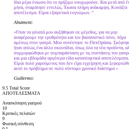
ίδια μέρα ένιωσα ότι το πρήξιμο υποχωρούσε. Και μετά από έ
μήνα, σταμάτησε εντελώς. Έκανα πλήρη ανάκαμψη. Κοιτάξτε 
αποτέλεσμα. Είμαι εξαιρετικά ευγνώμων. “
Abutment:
«Όταν τα γόνατά μου αυξήθηκαν σε μέγεθος, για να μην
αναφέρουμε την ερυθρότητα και τον βασανιστικό πόνο, πήγα
αμέσως στον γιατρό. Μου συνέστησε το FlexOptima. Σκέφτηκ
ήταν απλώς ένα άλλο σκουπίδια, όπως όλα τα νέα προϊόντα, α
συμμορφώθηκα με συμπαράσταση με τις συστάσεις του γιατρ
και μια εβδομάδα αργότερα είδα καταπληκτικά αποτελέσματα.
Είμαι πολύ χαρούμενος που δεν είχα εγχείρηση και ξεφορτώθ
αυτό το πρόβλημα σε πολύ σύντομο χρονικό διάστημα »
Guillermo:
9.5
Total Score
ΑΠΟΤΕΛΕΣΜΑΤΑ
Ανασκόπηση γιατρού
10
Κριτικές πελατών
9
Φυσική σύνθεση
9.5