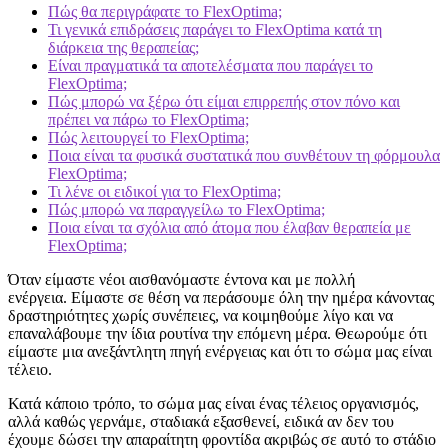
Πώς θα περιγράφατε το FlexOptima;
Τι γενικά επιδράσεις παράγει το FlexOptima κατά τη
διάρκεια της θεραπείας;
Είναι πραγματικά τα αποτελέσματα που παράγει το
FlexOptima;
Πώς μπορώ να ξέρω ότι είμαι επιρρεπής στον πόνο και
πρέπει να πάρω το FlexOptima;
Πώς λειτουργεί το FlexOptima;
Ποια είναι τα φυσικά συστατικά που συνθέτουν τη φόρμουλα
FlexOptima;
Τι λένε οι ειδικοί για το FlexOptima;
Πώς μπορώ να παραγγείλω το FlexOptima;
Ποια είναι τα σχόλια από άτομα που έλαβαν θεραπεία με
FlexOptima;
Όταν είμαστε νέοι αισθανόμαστε έντονα και με πολλή
ενέργεια. Είμαστε σε θέση να περάσουμε όλη την ημέρα κάνοντας
δραστηριότητες χωρίς συνέπειες, να κοιμηθούμε λίγο και να
επαναλάβουμε την ίδια ρουτίνα την επόμενη μέρα. Θεωρούμε ότι
είμαστε μια ανεξάντλητη πηγή ενέργειας και ότι το σώμα μας είναι
τέλειο.
Κατά κάποιο τρόπο, το σώμα μας είναι ένας τέλειος οργανισμός,
αλλά καθώς γερνάμε, σταδιακά εξασθενεί, ειδικά αν δεν του
έχουμε δώσει την απαραίτητη φροντίδα ακριβώς σε αυτό το στάδιο