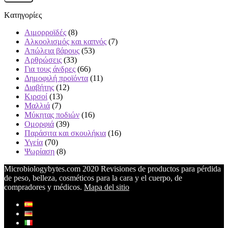
Kατηγορίες
Αιμορροϊδές
(8)
Αλκοολισμός και καπνός
(7)
Απώλεια βάρους
(53)
Αρθρώσεις
(33)
Για τους άνδρες
(66)
Δημοφιλή προϊόντα
(11)
Διαβήτης
(12)
Κιρσοί
(13)
Μαλλιά
(7)
Μύκητας ποδιών
(16)
Ομορφιά
(39)
Παράσιτα και σκουλήκια
(16)
Υγεία
(70)
Ψωρίαση
(8)
Microbiologybytes.com 2020 Revisiones de productos para pérdida
de peso, belleza, cosméticos para la cara y el cuerpo, de
compradores y médicos.
Mapa del sitio