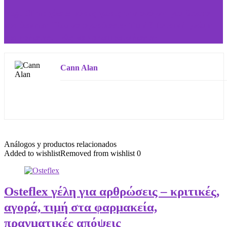
Vega Slim: χάστε βάρος χωρίς την ανάγκη για δίαιτα
και άσκηση Πού να αγοράσετε; Τιμή? Ιατρική γνώμη
και χρήστες. Πώς να χρησιμοποιήσετε;
Cann Alan
Análogos y productos relacionados
Added to wishlist
Removed from wishlist
0
Osteflex γέλη για αρθρώσεις – κριτικές,
αγορά, τιμή στα φαρμακεία,
πραγματικές απόψεις