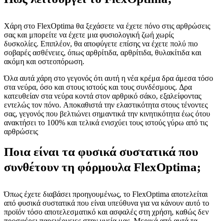
Χάρη στο FlexOptima θα ξεχάσετε να έχετε πόνο στις αρθρώσεις
σας και μπορείτε να έχετε μια φυσιολογική ζωή χωρίς
δυσκολίες. Επιπλέον, θα αποφύγετε επίσης να έχετε πολύ πιο
σοβαρές ασθένειες, όπως αρθρίτιδα, αρθρίτιδα, θυλακίτιδα και
ακόμη και οστεοπόρωση.
Όλα αυτά χάρη στο γεγονός ότι αυτή η νέα κρέμα δρα άμεσα τόσο
στα νεύρα, όσο και στους ιστούς και τους συνδέσμους. Δρα
κατευθείαν στα νεύρα κοντά στον αρθρικό σάκο, εξαλείφοντας
εντελώς τον πόνο. Αποκαθιστά την ελαστικότητα στους τένοντες
σας, γεγονός που βελτιώνει σημαντικά την κινητικότητα έως ότου
ανακτήσει το 100% και τελικά ενισχύει τους ιστούς γύρω από τις
αρθρώσεις
Ποια είναι τα φυσικά συστατικά που
συνθέτουν τη φόρμουλα FlexOptima;
Όπως έχετε διαβάσει προηγουμένως, το FlexOptima αποτελείται
από φυσικά συστατικά που είναι υπεύθυνα για να κάνουν αυτό το
προϊόν τόσο αποτελεσματικό και ασφαλές στη χρήση, καθώς δεν
προσφέρει παρενέργειες στην υγεία μας. Μερικά από αυτά τα