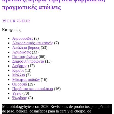
πραγματικές απόψεις
39 EUR
78 EUR
Kατηγορίες
Αιμορροϊδές
(8)
Αλκοολισμός και καπνός
(7)
Απώλεια βάρους
(53)
Αρθρώσεις
(33)
Για τους άνδρες
(66)
Δημοφιλή προϊόντα
(11)
Διαβήτης
(12)
Κιρσοί
(13)
Μαλλιά
(7)
Μύκητας ποδιών
(16)
Ομορφιά
(39)
Παράσιτα και σκουλήκια
(16)
Υγεία
(70)
Ψωρίαση
(8)
Microbiologybytes.com 2020 Revisiones de productos para pérdida
de peso, belleza, cosméticos para la cara y el cuerpo, de