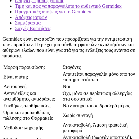
Οδηγίες. Τρόπος χρήσης
Τιμή και πώς να παραγγείλετε το αυθεντικό Germidex
Πραγματικές απόψεις για το Germidex
Απόψεις ιατρών
Συμπέρασμα
Συχνές Ερωτήσεις
Germidex είναι ένα προϊόν που προορίζεται για την αντιμετώπιση
των παρασίτων. Περιέχει μια σύνθεση φυτικών εκχυλισμάτων και
αιθέριων ελαίων που είναι γνωστά για τις ενδείξεις τους ενάντια σε
παράσιτα.
Μορφή παρουσίασης
Σταγόνες
Απαιτείται παραγγελία μόνο από τον
Είναι απάτη;
επίσημο ιστότοπο
Λειτουργεί;
Ναι
Αντενδείξεις και
Όχι, μόνο σε περίπτωση αλλεργίας
ανεπιθύμητες αντιδράσεις
στα συστατικά
Συνθήκες αποθήκευσης
Να διατηρείται σε δροσερό μέρος
Όροι και προϋποθέσεις
Χωρίς συνταγή
πώλησης στο Φαρμακείο
Αντικαταβολή, Άμεση τραπεζική
Μέθοδοι πληρωμής
μεταφορά
Αντικαταβολή (δωρεάν αποστολή),