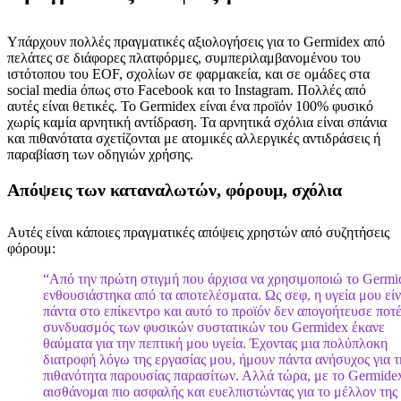
Υπάρχουν πολλές πραγματικές αξιολογήσεις για το Germidex από
πελάτες σε διάφορες πλατφόρμες, συμπεριλαμβανομένου του
ιστότοπου του EOF, σχολίων σε φαρμακεία, και σε ομάδες στα
social media όπως στο Facebook και το Instagram. Πολλές από
αυτές είναι θετικές. Το Germidex είναι ένα προϊόν 100% φυσικό
χωρίς καμία αρνητική αντίδραση. Τα αρνητικά σχόλια είναι σπάνια
και πιθανότατα σχετίζονται με ατομικές αλλεργικές αντιδράσεις ή
παραβίαση των οδηγιών χρήσης.
Απόψεις των καταναλωτών, φόρουμ, σχόλια
Αυτές είναι κάποιες πραγματικές απόψεις χρηστών από συζητήσεις
φόρουμ:
“Από την πρώτη στιγμή που άρχισα να χρησιμοποιώ το Germi
ενθουσιάστηκα από τα αποτελέσματα. Ως σεφ, η υγεία μου είν
πάντα στο επίκεντρο και αυτό το προϊόν δεν απογοήτευσε ποτ
συνδυασμός των φυσικών συστατικών του Germidex έκανε
θαύματα για την πεπτική μου υγεία. Έχοντας μια πολύπλοκη
διατροφή λόγω της εργασίας μου, ήμουν πάντα ανήσυχος για τ
πιθανότητα παρουσίας παρασίτων. Αλλά τώρα, με το Germide
αισθάνομαι πιο ασφαλής και ευελπιστώντας για το μέλλον της