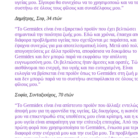
υγείας μου. Σίγουρα θα συνεχίσω να το χρησιμοποιώ και να τ
συστήνω σε όλους τους φίλους και συναδέλφους μου.”
Δημήτρης, Σεφ, 34 ετών
“Το Germidex είναι ένα εξαιρετικό προϊόν που έχει βελτιώσει
σημαντικά την ποιότητα ζωής μου. Εδώ και χρόνια, έπασχα απ
διάφορα προβλήματα υγείας που σχετίζονται με παράσιτα, και
έψαχνα συνεχώς για μια αποτελεσματική λύση. Μετά από πολ
απογοητεύσεις με άλλα προϊόντα, αποφάσισα να δοκιμάσω το
Germidex και δεν μπορώ παρά να εκφράσω την απόλυτη
ευγνωμοσύνη μου. Οι βελτιώσεις ήταν άμεσες και ορατές. Τώ
αισθάνομαι πιο ενεργή, πιο υγιής και πιο ευτυχισμένη. Είναι
ευλογία να βρίσκεται ένα προϊόν όπως το Germidex στη ζωή 
και δεν μπορώ παρά να το συστήνω ανεπιφύλακτα σε όλους τ
φίλους μου.”
Σοφία, Συνταξιούχος, 70 ετών
“Το Germidex είναι ένα απίστευτο προϊόν που άλλαξε εντελώς
άποψή μου για τη φροντίδα της υγείας. Ως δικηγόρος, η ικανότ
μου να επικεντρωθώ στις υποθέσεις μου είναι κρίσιμη, και η 
μου υγεία είναι απαραίτητη για την επίτευξη επιτυχίας. Από τη
πρώτη φορά που χρησιμοποίησα το Germidex, ένιωσα μια τερ
διαφορά στην ενέργειά μου και την ευεξία μου. Τα προβλήματ