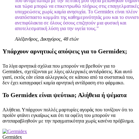
που αντιμετώπιζα με την πεπτική μου υγεία μειώθηκαν σημαντ
και τώρα μπορώ να επικεντρωθώ πλήρως στις επαγγελματικές
υποχρεώσεις χωρίς καμία ανησυχία. Το Germidex είναι πλέον
αναπόσπαστο κομμάτι της καθημερινότητάς μου και το συνισ
ανεπιφύλακτα σε όλους όσους επιζητούν μια φυσική και
αποτελεσματική λύση για την υγεία τους.”
Αλέξανδρος, Δικηγόρος, 48 ετών
Υπάρχουν αρνητικές απόψεις για το Germidex;
Τα λίγα αρνητικά σχόλια που μπορούν να βρεθούν για το
Germidex, σχετίζονται με λίγες αλλεργικές αντιδράσεις. Και αυτό
γιατί, εκτός εάν είσαι αλλεργικός σε κάποιο από τα συστατικά του,
δεν έχει καταγραφεί καμία αρνητική αντίδραση στο φάρμακο.
Το Germidex είναι ψεύτικο; Αλήθεια ή ψέματα
Αλήθεια. Υπάρχουν πολλές μαρτυρίες αγοράς που τονίζουν ότι το
προϊόν φτάνει εγκαίρως και ότι τα οφέλη του μπορούν να
αντιπαραβληθούν με την πραγματικότητα χωρίς κανένα πρόβλημα.
Germidex