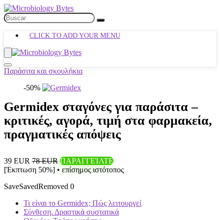
CLICK TO ADD YOUR MENU
Παράσιτα και σκουλήκια
-50%
Germidex σταγόνες για παράσιτα –
κριτικές, αγορά, τιμή στα φαρμακεία,
πραγματικές απόψεις
39 EUR
78 EUR
ΠΑΡΑΓΓΕΊΛΤΕ
[Έκπτωση 50%] • επίσημος ιστότοπος
Save
Saved
Removed
0
Τι είναι το Germidex; Πώς λειτουργεί
Σύνθεση. Δραστικά συστατικά