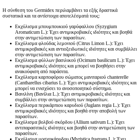
Η σύνθεση του Germidex περιλαμβάνει τα εξής δραστικά
συστατικά και τα αντίστοιχα αποτελέσματά τους:
Εκχύλισμα μπουμπουκιού γαρύφαλλου (Syzygium
Aromaticum L.): Έχει αντιμικροβιακές ιδιότητες και βοηθά
στην αντιμετώπιση των παρασίτων.
Εκχύλισμα φλούδας λεμονιού (Citrus Limon L.): Έχει
αντιμικροβιακές και αντιοξειδωτικές ιδιότητες και συμβάλλει
στην αντιμετώπιση των παρασίτων.
Εκχύλισμα φύλλων βασιλικού (Ocimum basilicum L.): Έχει
αντιμικροβιακές ιδιότητες και μπορεί να βοηθήσει στην
ανακούφιση από παράσιτα.
Εκχύλισμα καρποφόρου σώματος μανιταριού chanterelle
(Cantharellus cibarius L.): Έχει αντιμικροβιακές ιδιότητες και
μπορεί να ενισχύσει το ανοσοποιητικό σύστημα.
Βανιλίνη (Βανίλια L.): Έχει αντιμικροβιακές ιδιότητες και
συμβάλλει στην αντιμετώπιση των παρασίτων.
Εκχύλισμα περικάρπιου καρυδιού (Juglans regia L.): Έχει
αντιμικροβιακές ιδιότητες και βοηθά στην αποβολή των
παρασίτων.
Εκχύλισμα βολβού σκόρδου (Allium sativum L.): Έχει
αντιπαρασιτικές ιδιότητες και βοηθά στην αντιμετώπιση των
παρασίτων.
Εκχύλισμα μοσχοκάρυδου (Myristica fragrans L.): Έχει