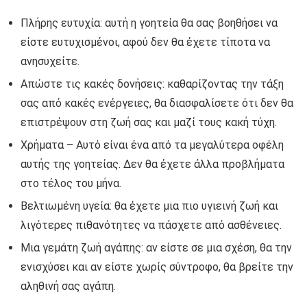
Πλήρης ευτυχία: αυτή η γοητεία θα σας βοηθήσει να
είστε ευτυχισμένοι, αφού δεν θα έχετε τίποτα να
ανησυχείτε.
Απώστε τις κακές δονήσεις: καθαρίζοντας την τάξη
σας από κακές ενέργειες, θα διασφαλίσετε ότι δεν θα
επιστρέψουν στη ζωή σας και μαζί τους κακή τύχη.
Χρήματα – Αυτό είναι ένα από τα μεγαλύτερα οφέλη
αυτής της γοητείας. Δεν θα έχετε άλλα προβλήματα
στο τέλος του μήνα.
Βελτιωμένη υγεία: θα έχετε μια πιο υγιεινή ζωή και
λιγότερες πιθανότητες να πάσχετε από ασθένειες.
Μια γεμάτη ζωή αγάπης: αν είστε σε μια σχέση, θα την
ενισχύσει και αν είστε χωρίς σύντροφο, θα βρείτε την
αληθινή σας αγάπη.