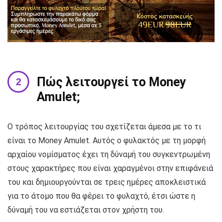
Πώς λειτουργεί το Money
Amulet;
Ο τρόπος λειτουργίας του σχετίζεται άμεσα με το τι
είναι το Money Amulet. Αυτός ο φυλακτός με τη μορφή
αρχαίου νομίσματος έχει τη δύναμή του συγκεντρωμένη
στους χαρακτήρες που είναι χαραγμένοι στην επιφάνειά
του και δημιουργούνται σε τρεις ημέρες αποκλειστικά
για το άτομο που θα φέρει το φυλαχτό, έτσι ώστε η
δύναμή του να εστιάζεται στον χρήστη του.