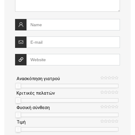
Ανασκόπηση γιατρού
Κριτικές πελατών
Φυσική σύνθεση
Τιμή