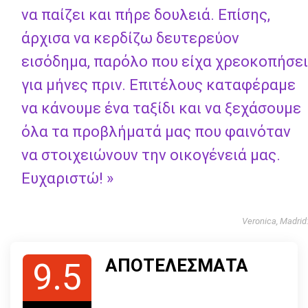
να παίζει και πήρε δουλειά. Επίσης,
άρχισα να κερδίζω δευτερεύον
εισόδημα, παρόλο που είχα χρεοκοπήσει
για μήνες πριν. Επιτέλους καταφέραμε
να κάνουμε ένα ταξίδι και να ξεχάσουμε
όλα τα προβλήματά μας που φαινόταν
να στοιχειώνουν την οικογένειά μας.
Ευχαριστώ! »
Veronica, Madrid
ΑΠΟΤΕΛΕΣΜΑΤΑ
9.5