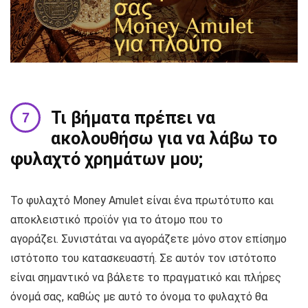
Τι βήματα πρέπει να
ακολουθήσω για να λάβω το
φυλαχτό χρημάτων μου;
Το φυλαχτό Money Amulet είναι ένα πρωτότυπο και
αποκλειστικό προϊόν για το άτομο που το
αγοράζει. Συνιστάται να αγοράζετε μόνο στον επίσημο
ιστότοπο του κατασκευαστή. Σε αυτόν τον ιστότοπο
είναι σημαντικό να βάλετε το πραγματικό και πλήρες
όνομά σας, καθώς με αυτό το όνομα το φυλαχτό θα