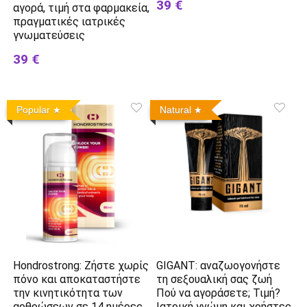
39 €
αγορά, τιμή στα φαρμακεία,
πραγματικές ιατρικές
γνωματεύσεις
39 €
Popular
Natural
GIGANT: αναζωογονήστε
Hondrostrong: Ζήστε χωρίς
τη σεξουαλική σας ζωή
πόνο και αποκαταστήστε
Πού να αγοράσετε; Τιμή?
την κινητικότητα των
Ιατρική γνώμη και χρήστες.
αρθρώσεων σε 14 ημέρες