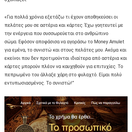
«Για πολλά χρόνια εξετάζω τι έχουν αποθηκεύσει οι
πελάτες μου σε αστέρια και κάρτες. Έχω γοητευτεί με
την ενέργεια που συσσωρεύεται στο ανθρώπινο
σώμα. Εφόσον αποφάσισα να αγοράσω το Money Amulet
για εμένα, το συνιστώ και στους πελάτες μου. Ακόμα και
εκείνοι που δεν προτιμούνται ιδιαίτερα από αστέρια και
κάρτες μπορούν πλέον να καυχηθούν για επιτυχίες. Το
πεπρωμένο του άλλαξε χάρη στο φυλαχτό. Είμαι πολύ
εντυπωσιασμένος. Το συνιστώ!”