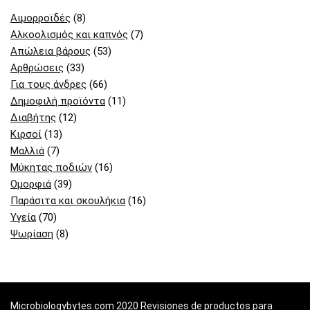
Αιμορροϊδές
(8)
Αλκοολισμός και καπνός
(7)
Απώλεια βάρους
(53)
Αρθρώσεις
(33)
Για τους άνδρες
(66)
Δημοφιλή προϊόντα
(11)
Διαβήτης
(12)
Κιρσοί
(13)
Μαλλιά
(7)
Μύκητας ποδιών
(16)
Ομορφιά
(39)
Παράσιτα και σκουλήκια
(16)
Υγεία
(70)
Ψωρίαση
(8)
Microbiologybytes.com 2020 Revisiones de productos para