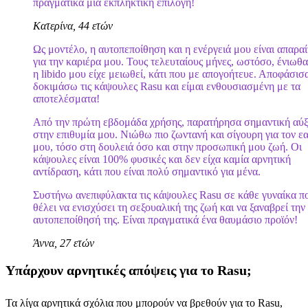
πραγματικά μια εκπληκτική επιλογή!
Κατερίνα, 44 ετών
Ως μοντέλο, η αυτοπεποίθηση και η ενέργειά μου είναι απαραί
για την καριέρα μου. Τους τελευταίους μήνες, ωστόσο, ένιωθα
η libido μου είχε μειωθεί, κάτι που με απογοήτευε. Αποφάσισ
δοκιμάσω τις κάψουλες Rasu και είμαι ενθουσιασμένη με τα
αποτελέσματα!
Από την πρώτη εβδομάδα χρήσης, παρατήρησα σημαντική αύ
στην επιθυμία μου. Νιώθω πιο ζωντανή και σίγουρη για τον ε
μου, τόσο στη δουλειά όσο και στην προσωπική μου ζωή. Οι
κάψουλες είναι 100% φυσικές και δεν είχα καμία αρνητική
αντίδραση, κάτι που είναι πολύ σημαντικό για μένα.
Συστήνω ανεπιφύλακτα τις κάψουλες Rasu σε κάθε γυναίκα π
θέλει να ενισχύσει τη σεξουαλική της ζωή και να ξαναβρεί την
αυτοπεποίθησή της. Είναι πραγματικά ένα θαυμάσιο προϊόν!
Άννα, 27 ετών
Υπάρχουν αρνητικές απόψεις για το Rasu;
Τα λίγα αρνητικά σχόλια που μπορούν να βρεθούν για το Rasu,