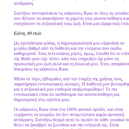
αντίδραση.
Συστήνω ανεπιφύλακτα τις κάψουλες Rasu σε όλες τις γυναίκε
που θέλουν να ανακτήσουν τη χαμένη τους αυτοπεποίθηση και
ενισχύσουν τη σεξουαλική τους ζωή. Είναι μια εξαιρετική επιλ
Ελένη, 49 ετών
Ως σχεδιάστρια μόδας, η δημιουργικότητά μου εξαρτάται σε
μεγάλο βαθμό από τη διάθεση και την ενέργεια που νιώθω
καθημερινά. Τους τελευταίους μήνες, όμως, ένιωθα ότι το επί
της libido μου είχε πέσει, κάτι που επηρεάζει όχι μόνο τη
προσωπική μου ζωή αλλά και τη δουλειά μου. Έτσι, αποφάσισ
δοκιμάσω τις κάψουλες Rasu.
Μέσα σε λίγες εβδομάδες από την έναρξη της χρήσης τους,
παρατήρησα εντυπωσιακές αλλαγές. Η διάθεσή μου βελτιώθη
και η σεξουαλική μου επιθυμία αναζωπυρώθηκε! Το πιο
εντυπωσιακό είναι ότι αισθάνομαι πιο αυτοπεποίθηση και
δημιουργική στις σχέσεις μου.
Οι κάψουλες Rasu είναι ένα 100% φυσικό προϊόν, και είναι
ευχάριστο να γνωρίζω ότι δεν αντιμετώπισα καμία αρνητική
αντίδραση. Συστήνω θερμά αυτό το προϊόν σε κάθε γυναίκα π
θέλει να ξαναβρεί τη ζωντάνια και την ενέργειά της. Είναι