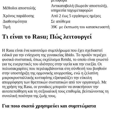
μεταφορά
Αντικαταβολή (δωρεάν αποστολή),
Μέθοδοι αποστολής
υπηρεσία ταχυμεταφορών
Χρόνος παράδοσης
Από 2 έως 5 εργάσιμες ημέρες
Διαθεσιμότητα
Σε απόθεμα
Τιμή
39€ με έκπτωση του κατασκευαστή
Τι είναι το Rasu; Πώς λειτουργεί
Η Rasu είναι ένα καινοτόμο συμπλήρωμα που έχει σχεδιαστεί
ειδικά για την ενίσχυση της γυναικείας libido. Το προϊόν περιέχει
φυσικά συστατικά, όπως εκχύλισμα Reishi, το οποίο είναι γνωστό
για τις ευεργετικές του ιδιότητες στην υγεία και την ευεξία. Οι
πολυσακχαρίτες που περιλαμβάνονται στη σύνθεσή του βοηθούν
στην υποστήριξη της ορμονικής ισορροπίας, ενώ η ζελατίνη
μικροκρυσταλλικής κυτταρίνης εξασφαλίζει την εύκολη
απορρόφηση των θρεπτικών συστατικών από τον οργανισμό. Με
τη χρήση της Rasu, οι γυναίκες μπορούν να ανακτήσουν την
αυτοπεποίθηση και τη σεξουαλική τους επιθυμία, βελτιώνοντας τη
συνολική ποιότητα της ζωής τους.
Για ποιο σκοπό χρησιμεύει και συμπτώματα