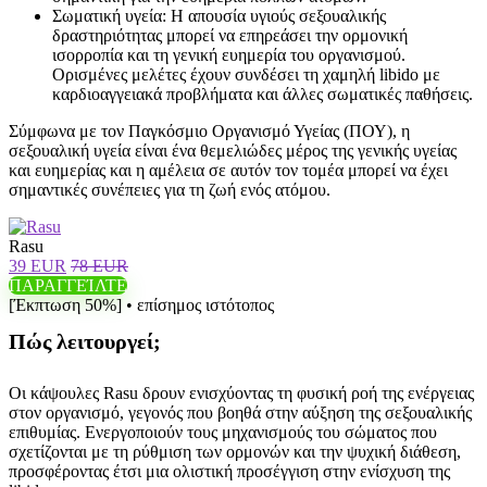
Σωματική υγεία: Η απουσία υγιούς σεξουαλικής
δραστηριότητας μπορεί να επηρεάσει την ορμονική
ισορροπία και τη γενική ευημερία του οργανισμού.
Ορισμένες μελέτες έχουν συνδέσει τη χαμηλή libido με
καρδιοαγγειακά προβλήματα και άλλες σωματικές παθήσεις.
Σύμφωνα με τον Παγκόσμιο Οργανισμό Υγείας (ΠΟΥ), η
σεξουαλική υγεία είναι ένα θεμελιώδες μέρος της γενικής υγείας
και ευημερίας και η αμέλεια σε αυτόν τον τομέα μπορεί να έχει
σημαντικές συνέπειες για τη ζωή ενός ατόμου.
Rasu
39 EUR
78 EUR
ΠΑΡΑΓΓΕΊΛΤΕ
[Έκπτωση 50%] • επίσημος ιστότοπος
Πώς λειτουργεί;
Οι κάψουλες Rasu δρουν ενισχύοντας τη φυσική ροή της ενέργειας
στον οργανισμό, γεγονός που βοηθά στην αύξηση της σεξουαλικής
επιθυμίας. Ενεργοποιούν τους μηχανισμούς του σώματος που
σχετίζονται με τη ρύθμιση των ορμονών και την ψυχική διάθεση,
προσφέροντας έτσι μια ολιστική προσέγγιση στην ενίσχυση της