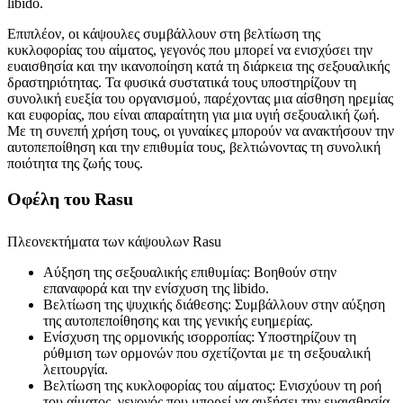
libido.
Επιπλέον, οι κάψουλες συμβάλλουν στη βελτίωση της
κυκλοφορίας του αίματος, γεγονός που μπορεί να ενισχύσει την
ευαισθησία και την ικανοποίηση κατά τη διάρκεια της σεξουαλικής
δραστηριότητας. Τα φυσικά συστατικά τους υποστηρίζουν τη
συνολική ευεξία του οργανισμού, παρέχοντας μια αίσθηση ηρεμίας
και ευφορίας, που είναι απαραίτητη για μια υγιή σεξουαλική ζωή.
Με τη συνεπή χρήση τους, οι γυναίκες μπορούν να ανακτήσουν την
αυτοπεποίθηση και την επιθυμία τους, βελτιώνοντας τη συνολική
ποιότητα της ζωής τους.
Οφέλη του Rasu
Πλεονεκτήματα των κάψουλων Rasu
Αύξηση της σεξουαλικής επιθυμίας: Βοηθούν στην
επαναφορά και την ενίσχυση της libido.
Βελτίωση της ψυχικής διάθεσης: Συμβάλλουν στην αύξηση
της αυτοπεποίθησης και της γενικής ευημερίας.
Ενίσχυση της ορμονικής ισορροπίας: Υποστηρίζουν τη
ρύθμιση των ορμονών που σχετίζονται με τη σεξουαλική
λειτουργία.
Βελτίωση της κυκλοφορίας του αίματος: Ενισχύουν τη ροή
του αίματος, γεγονός που μπορεί να αυξήσει την ευαισθησία.