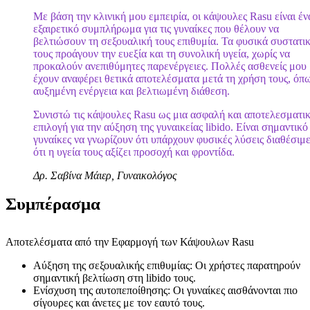
Με βάση την κλινική μου εμπειρία, οι κάψουλες Rasu είναι έν
εξαιρετικό συμπλήρωμα για τις γυναίκες που θέλουν να
βελτιώσουν τη σεξουαλική τους επιθυμία. Τα φυσικά συστατι
τους προάγουν την ευεξία και τη συνολική υγεία, χωρίς να
προκαλούν ανεπιθύμητες παρενέργειες. Πολλές ασθενείς μου
έχουν αναφέρει θετικά αποτελέσματα μετά τη χρήση τους, όπ
αυξημένη ενέργεια και βελτιωμένη διάθεση.
Συνιστώ τις κάψουλες Rasu ως μια ασφαλή και αποτελεσματι
επιλογή για την αύξηση της γυναικείας libido. Είναι σημαντικό
γυναίκες να γνωρίζουν ότι υπάρχουν φυσικές λύσεις διαθέσιμε
ότι η υγεία τους αξίζει προσοχή και φροντίδα.
Δρ. Σαβίνα Μάιερ, Γυναικολόγος
Συμπέρασμα
Αποτελέσματα από την Εφαρμογή των Κάψουλων Rasu
Αύξηση της σεξουαλικής επιθυμίας: Οι χρήστες παρατηρούν
σημαντική βελτίωση στη libido τους.
Ενίσχυση της αυτοπεποίθησης: Οι γυναίκες αισθάνονται πιο
σίγουρες και άνετες με τον εαυτό τους.