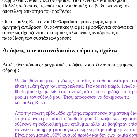
φαρμακείων, καθώς και σε ομάδες στο Facebook και Instagram.
Πολλές από αυτές τις απόψεις είναι θετικές, επιβεβαιώνοντας την
αποτελεσματικότητα του προϊόντος.
Οι κάψουλες Rasu είναι 100% φυσικό προϊόν χωρίς καμία
αρνητική αντίδραση. Οι αρνητικές γνώμες εμφανίζονται σπάνια και
συνήθως σχετίζονται με ατομικές αλλεργικές αντιδράσεις ή
παραβίαση των συστάσεων χρήσης.
Απόψεις των καταναλωτών, φόρουμ, σχόλια
Αυτές είναι κάποιες πραγματικές απόψεις χρηστών από συζητήσεις
φόρουμ:
Ως διευθύντρια μιας μεγάλης εταιρείας, η καθημερινότητά μου
είναι γεμάτη άγχη και υποχρεώσεις. Για αρκετό καιρό, ένιωθα 
libido μου είχε μειωθεί σημαντικά, κάτι που επηρέαζε και τη 
μου με τον σύζυγό μου. Έτσι, αποφάσισα να δοκιμάσω τις
κάψουλες Rasu.
Από την πρώτη εβδομάδα χρήσης, παρατήρησα σημαντική δι
στην ενέργειά μου και στη διάθεσή μου. Οι κάψουλες όχι μόν
αύξησαν τη σεξουαλική μου επιθυμία, αλλά με βοήθησαν επίσ
να νιώθω πιο ήρεμη και συγκεντρωμένη στην καθημερινότητά
Είναι πραγματικά 100% φυσικό προϊόν και δεν είχα καμία αρν