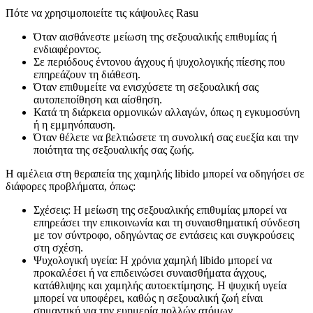
Πότε να χρησιμοποιείτε τις κάψουλες Rasu
Όταν αισθάνεστε μείωση της σεξουαλικής επιθυμίας ή
ενδιαφέροντος.
Σε περιόδους έντονου άγχους ή ψυχολογικής πίεσης που
επηρεάζουν τη διάθεση.
Όταν επιθυμείτε να ενισχύσετε τη σεξουαλική σας
αυτοπεποίθηση και αίσθηση.
Κατά τη διάρκεια ορμονικών αλλαγών, όπως η εγκυμοσύνη
ή η εμμηνόπαυση.
Όταν θέλετε να βελτιώσετε τη συνολική σας ευεξία και την
ποιότητα της σεξουαλικής σας ζωής.
Η αμέλεια στη θεραπεία της χαμηλής libido μπορεί να οδηγήσει σε
διάφορες προβλήματα, όπως:
Σχέσεις: Η μείωση της σεξουαλικής επιθυμίας μπορεί να
επηρεάσει την επικοινωνία και τη συναισθηματική σύνδεση
με τον σύντροφο, οδηγώντας σε εντάσεις και συγκρούσεις
στη σχέση.
Ψυχολογική υγεία: Η χρόνια χαμηλή libido μπορεί να
προκαλέσει ή να επιδεινώσει συναισθήματα άγχους,
κατάθλιψης και χαμηλής αυτοεκτίμησης. Η ψυχική υγεία
μπορεί να υποφέρει, καθώς η σεξουαλική ζωή είναι
σημαντική για την ευημερία πολλών ατόμων.