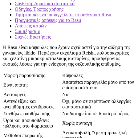
Σύνθεση. Δραστικά συστατικά
Οδηγίες. Τρόπος χρήσης
Τιμή και πώς να παραγγείλετε το αυθεντικό Rasu
Πραγματικές απόψεις για το Rasu
Απόψεις ιατρών
Συμπέρασμα
Συχνές Ερωτήσεις
Η Rasu είναι κάψουλες που έχουν σχεδιαστεί για την αύξηση της
γυναικείας libido. Περιέχουν εκχύλισμα Reishi, πολυσακχαρίτες
και ζελατίνη μικροκρυσταλλικής κυτταρίνης, προσφέροντας
φυσικές λύσεις για την ενίσχυση της σεξουαλικής επιθυμίας.
Μορφή παρουσίασης
Κάψουλες
Απαιτείται παραγγελία μόνο από τον
Είναι απάτη;
επίσημο ιστότοπο
Λειτουργεί;
Ναι
Αντενδείξεις και
Όχι, μόνο σε περίπτωση αλλεργίας
ανεπιθύμητες αντιδράσεις
στα συστατικά
Συνθήκες αποθήκευσης
Να διατηρείται σε δροσερό μέρος
Όροι και προϋποθέσεις
Χωρίς συνταγή
πώλησης στο Φαρμακείο
Αντικαταβολή, Άμεση τραπεζική
Μέθοδοι πληρωμής