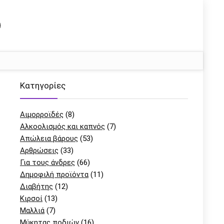
Kατηγορίες
Αιμορροϊδές
(8)
Αλκοολισμός και καπνός
(7)
Απώλεια βάρους
(53)
Αρθρώσεις
(33)
Για τους άνδρες
(66)
Δημοφιλή προϊόντα
(11)
Διαβήτης
(12)
Κιρσοί
(13)
Μαλλιά
(7)
Μύκητας ποδιών
(16)