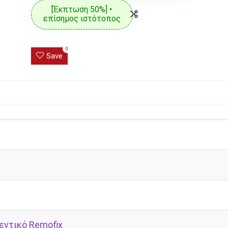
[Έκπτωση 50%] •
επίσημος ιστότοπος
0
Save
εντικό Remofix