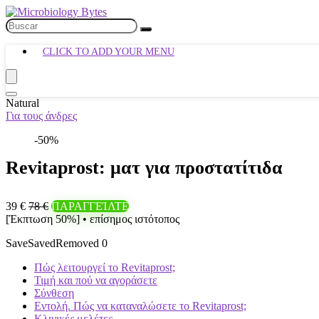
CLICK TO ADD YOUR MENU
Natural
Για τους άνδρες
-50%
Revitaprost: ματ για προστατίτιδα
39 €
78 €
ΠΑΡΑΓΓΕΊΛΤΕ
[Έκπτωση 50%] • επίσημος ιστότοπος
Save
Saved
Removed
0
Πώς λειτουργεί το Revitaprost;
Τιμή και πού να αγοράσετε
Σύνθεση
Εντολή. Πώς να καταναλώσετε το Revitaprost;
Κλινικές μελέτες