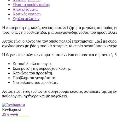
Είναι το προϊόν απάτη;
Αποτελέσματα
Κριτικές γιατρών
Σχόλια πελατών
Η διατήρηση της καλής υγείας αποτελεί ζήτημα μεγάλης σημασίας 
τους, όπως η προστατίτιδα, μια φλεγμονώδης νόσος που προσβάλλε
Αυτός είναι ο λόγος για τον οποίο πολλοί επιστήμονες, μαζί με ουρ
σχεδιασμένο με βάση φυσικά στοιχεία, τα οποία αναπτύσσουν ενεργή
Η θεραπεία αυτών των συμπτωμάτων είναι ουσιαστικά σημαντική, διό
Στυτική δυσλειτουργία.
Σκλήρυνση της ουροδόχου κύστης.
Καρκίνος του προστάτη.
Προβλήματα γονιμότητας
Υπερπλασία του προστάτη.
Αυτός είναι ένας τρόπος να αναφέρουμε κάποιες συνέπειες της μη έγ
παθολογιών, γρήγορα και με ασφάλεια.
Revitaprost
39 €
78 €