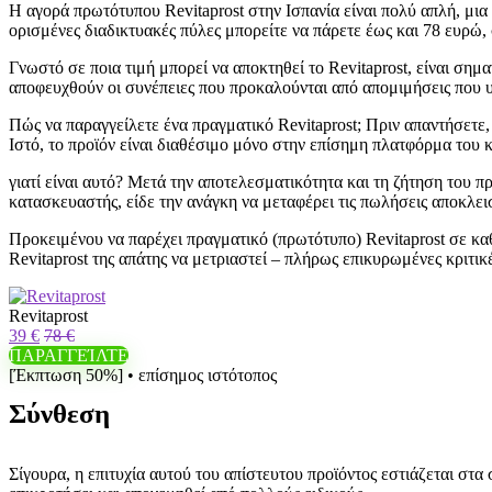
Η αγορά πρωτότυπου Revitaprost στην Ισπανία είναι πολύ απλή, μια α
ορισμένες διαδικτυακές πύλες μπορείτε να πάρετε έως και 78 ευρώ, 
Γνωστό σε ποια τιμή μπορεί να αποκτηθεί το Revitaprost, είναι ση
αποφευχθούν οι συνέπειες που προκαλούνται από απομιμήσεις που 
Πώς να παραγγείλετε ένα πραγματικό Revitaprost; Πριν απαντήσετε,
Ιστό, το προϊόν είναι διαθέσιμο μόνο στην επίσημη πλατφόρμα του
γιατί είναι αυτό? Μετά την αποτελεσματικότητα και τη ζήτηση του πρ
κατασκευαστής, είδε την ανάγκη να μεταφέρει τις πωλήσεις αποκλει
Προκειμένου να παρέχει πραγματικό (πρωτότυπο) Revitaprost σε καθ
Revitaprost της απάτης να μετριαστεί – πλήρως επικυρωμένες κριτικ
Revitaprost
39 €
78 €
ΠΑΡΑΓΓΕΊΛΤΕ
[Έκπτωση 50%] • επίσημος ιστότοπος
Σύνθεση
Σίγουρα, η επιτυχία αυτού του απίστευτου προϊόντος εστιάζεται στ