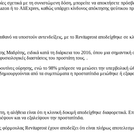
ορίες σχετικά με τη συνιστώμενη δόση, μπορείτε να αποκτήσετε πρόσ
n ή το AliExpres, καθώς υπάρχει κίνδυνος απόκτησης ψεύτικου προ
πιθανό να υποστούν αντενδείξεις, με το Revitaprost αποδείχθηκε σε 
της Μαδρίτης, ειδικά κατά τη διάρκεια του 2016, όπου μια σημαντικ
φυσιολογικές διαστάσεις του προστάτη τους. .
 ρουτίνες ούρησης, ενώ το 98% μπόρεσε να μειώσει την υπερβολική 
 δημιουργούνται από τα συμπτώματα η προστατίτιδα μειώθηκε ή εξαφα
άτη, η αλήθεια είναι ότι η κλινική δοκιμή αποδείχθηκε διαφορετικά. 
έψουν και να εξαλείψουν την προστατίτιδα.
ς φόρμουλας Revitaprost έχουν αποδείξει ότι είναι πλήρως αποτελε