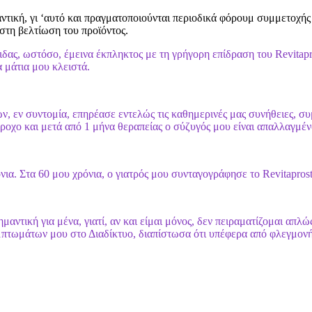
αντική, γι ‘αυτό και πραγματοποιούνται περιοδικά φόρουμ συμμετοχής
 στη βελτίωση του προϊόντος.
ιδας, ωστόσο, έμεινα έκπληκτος με τη γρήγορη επίδραση του Revitap
 μάτια μου κλειστά.
ών, εν συντομία, επηρέασε εντελώς τις καθημερινές μας συνήθειες,
ροχο και μετά από 1 μήνα θεραπείας ο σύζυγός μου είναι απαλλαγμέν
νια. Στα 60 μου χρόνια, ο γιατρός μου συνταγογράφησε το Revitaprost
αντική για μένα, γιατί, αν και είμαι μόνος, δεν πειραματίζομαι απλώ
τωμάτων μου στο Διαδίκτυο, διαπίστωσα ότι υπέφερα από φλεγμονή στ