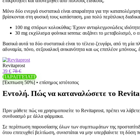
επικροτήσει και απονεμηθεί από πολλούς ειδικούς.
Μόνο δύο ενεργά συστατικά είναι απαραίτητα για την καταπολέμηση τ
βρίσκονται στη φυσική τους κατάσταση, μια πολύ περίπλοκη διαδικασ
100 mg σπόρων κολοκύθας: Έχουν αντιφλεγμονώδεις ιδιότητες 
30 mg εκχύλισμα φοίνικα serena: αυξάνει το μεταβολισμό, ο ο
Βασικά αυτά τα δύο συστατικά είναι το τέλειο ζευγάρι, από τη μί
αδυναμία, πόνο, σεξουαλική ανικανότητα και ως επιπλέον μπόνους, έ
Revitaprost
39 €
78 €
ΠΑΡΑΓΓΕΊΛΤΕ
[Έκπτωση 50%] • επίσημος ιστότοπος
Εντολή. Πώς να καταναλώσετε το Revita
Πριν μάθετε πώς να χρησιμοποιείτε το Revitaprost, πρέπει να λάβε
συνδυασμό με άλλα φάρμακα.
Σε περίπτωση παρουσίασης όλων των συμπτωμάτων της προστατίτιδας,
ότου επιτευχθεί βελτίωση, συνιστάται να μην υπερβαίνετε τη δόση π