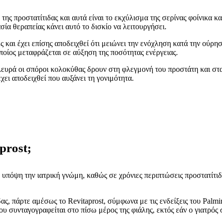
ης προστατίτιδας και αυτά είναι το εκχύλισμα της σερίνας φοίνικα κ
ία θεραπείας κάνει αυτό το δισκίο να λειτουργήσει.
και έχει επίσης αποδειχθεί ότι μειώνει την ενόχληση κατά την ούρησ
ποίος μεταφράζεται σε αύξηση της ποσότητας ενέργειας.
α πλευρά οι σπόροι κολοκύθας δρουν στη φλεγμονή του προστάτη και 
χει αποδειχθεί που αυξάνει τη γονιμότητα.
prost;
τε υπόψη την ιατρική γνώμη, καθώς σε χρόνιες περιπτώσεις προστατίτ
 πάρτε αμέσως το Revitaprost, σύμφωνα με τις ενδείξεις του Palmir
ου συνταγογραφείται στο πίσω μέρος της φιάλης, εκτός εάν ο γιατρός