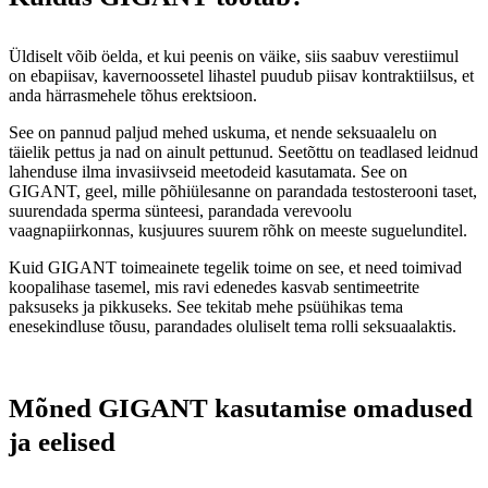
Üldiselt võib öelda, et kui peenis on väike, siis saabuv verestiimul
on ebapiisav, kavernoossetel lihastel puudub piisav kontraktiilsus, et
anda härrasmehele tõhus erektsioon.
See on pannud paljud mehed uskuma, et nende seksuaalelu on
täielik pettus ja nad on ainult pettunud. Seetõttu on teadlased leidnud
lahenduse ilma invasiivseid meetodeid kasutamata. See on
GIGANT, geel, mille põhiülesanne on parandada testosterooni taset,
suurendada sperma sünteesi, parandada verevoolu
vaagnapiirkonnas, kusjuures suurem rõhk on meeste suguelunditel.
Kuid GIGANT toimeainete tegelik toime on see, et need toimivad
koopalihase tasemel, mis ravi edenedes kasvab sentimeetrite
paksuseks ja pikkuseks. See tekitab mehe psüühikas tema
enesekindluse tõusu, parandades oluliselt tema rolli seksuaalaktis.
Mõned GIGANT kasutamise omadused
ja eelised