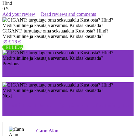
Hind
9.5
Add your review
|
Read reviews and comments
GIGANT: turgutage oma seksuaalelu Kust osta? Hind?
Meditsiiniline ja kasutaja arvamus. Kuidas kasutada?
39 €
78 €
TELLIDA
Previous
Võtke Insumed ja elage ilma diabeedita!
Next
Keto Diet kaotate kaalu iga päev loomulikul viisil, ilma
treeningute ja dieetideta!
Cann Alan