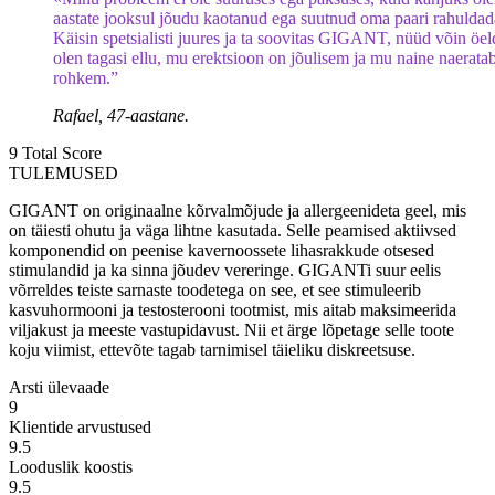
aastate jooksul jõudu kaotanud ega suutnud oma paari rahuldad
Käisin spetsialisti juures ja ta soovitas GIGANT, nüüd võin öeld
olen tagasi ellu, mu erektsioon on jõulisem ja mu naine naerata
rohkem.”
Rafael, 47-aastane.
9
Total Score
TULEMUSED
GIGANT on originaalne kõrvalmõjude ja allergeenideta geel, mis
on täiesti ohutu ja väga lihtne kasutada. Selle peamised aktiivsed
komponendid on peenise kavernoossete lihasrakkude otsesed
stimulandid ja ka sinna jõudev vereringe. GIGANTi suur eelis
võrreldes teiste sarnaste toodetega on see, et see stimuleerib
kasvuhormooni ja testosterooni tootmist, mis aitab maksimeerida
viljakust ja meeste vastupidavust. Nii et ärge lõpetage selle toote
koju viimist, ettevõte tagab tarnimisel täieliku diskreetsuse.
Arsti ülevaade
9
Klientide arvustused
9.5
Looduslik koostis
9.5