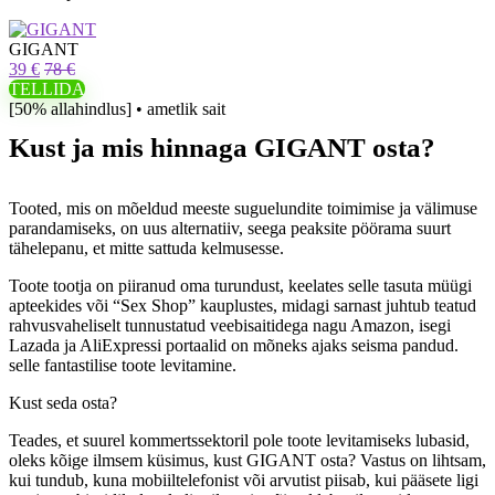
GIGANT
39 €
78 €
TELLIDA
[50% allahindlus] • ametlik sait
Kust ja mis hinnaga GIGANT osta?
Tooted, mis on mõeldud meeste suguelundite toimimise ja välimuse
parandamiseks, on uus alternatiiv, seega peaksite pöörama suurt
tähelepanu, et mitte sattuda kelmusesse.
Toote tootja on piiranud oma turundust, keelates selle tasuta müügi
apteekides või “Sex Shop” kauplustes, midagi sarnast juhtub teatud
rahvusvaheliselt tunnustatud veebisaitidega nagu Amazon, isegi
Lazada ja AliExpressi portaalid on mõneks ajaks seisma pandud.
selle fantastilise toote levitamine.
Kust seda osta?
Teades, et suurel kommertssektoril pole toote levitamiseks lubasid,
oleks kõige ilmsem küsimus, kust GIGANT osta? Vastus on lihtsam,
kui tundub, kuna mobiiltelefonist või arvutist piisab, kui pääsete ligi