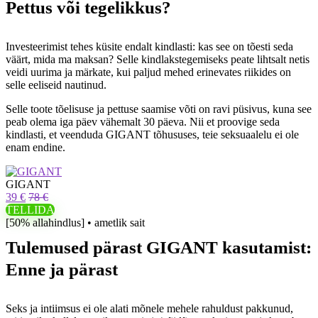
Pettus või tegelikkus?
Investeerimist tehes küsite endalt kindlasti: kas see on tõesti seda
väärt, mida ma maksan? Selle kindlakstegemiseks peate lihtsalt netis
veidi uurima ja märkate, kui paljud mehed erinevates riikides on
selle eeliseid nautinud.
Selle toote tõelisuse ja pettuse saamise võti on ravi püsivus, kuna see
peab olema iga päev vähemalt 30 päeva. Nii et proovige seda
kindlasti, et veenduda GIGANT tõhususes, teie seksuaalelu ei ole
enam endine.
GIGANT
39 €
78 €
TELLIDA
[50% allahindlus] • ametlik sait
Tulemused pärast GIGANT kasutamist:
Enne ja pärast
Seks ja intiimsus ei ole alati mõnele mehele rahuldust pakkunud,