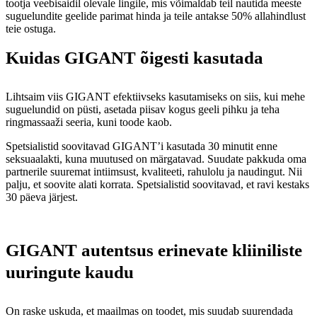
tootja veebisaidil olevale lingile, mis võimaldab teil nautida meeste
suguelundite geelide parimat hinda ja teile antakse 50% allahindlust
teie ostuga.
Kuidas GIGANT õigesti kasutada
Lihtsaim viis GIGANT efektiivseks kasutamiseks on siis, kui mehe
suguelundid on püsti, asetada piisav kogus geeli pihku ja teha
ringmassaaži seeria, kuni toode kaob.
Spetsialistid soovitavad GIGANT’i kasutada 30 minutit enne
seksuaalakti, kuna muutused on märgatavad. Suudate pakkuda oma
partnerile suuremat intiimsust, kvaliteeti, rahulolu ja naudingut. Nii
palju, et soovite alati korrata. Spetsialistid soovitavad, et ravi kestaks
30 päeva järjest.
GIGANT autentsus erinevate kliiniliste
uuringute kaudu
On raske uskuda, et maailmas on toodet, mis suudab suurendada