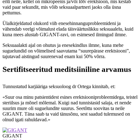
eriti neile, kellel on mikropeenis ja/või lõtv erektsioon, mis kestab
vaid paar sekundit, mis võib seksuaalpartneri jaoks olla üsna
pettumus.
Ülalkirjeldatud olukord viib enesehinnanguprobleemideni ja
vähendab veelgi võimalust elada täisväärtuslikku seksuaalelu, kuid
kuna mees alustab GIGANT-ravi, on esimesed ilmingud ilmne.
Seksuaalakti ajal on ohutus ja enesekindlus ilmne, kuna mehe
suguelundid on võimelised saavutama “suurepärase erektsiooni”,
tajutavad aistingud suurenevad enam kui 50% võrra.
Sertifitseeritud meditsiiniline arvamus
Tunnustatud karjääriga seksuoloog dr Ortega kinnitab, et:
«Suur osa minu patsientidest esines erektsiooniprobleemidega, teistel
steriilsus ja mõnel mõlemal. Kuigi nad tunnistasid salaja, et nende
suurim mure oli suguelundite suurus. Seetõttu soovitas ta neile
GIGANT. Täna saab ta vaid tänusõnu, sest saadud tulemused on
olnud igati rahuldavad.»
GIGANT