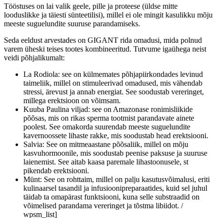
Tööstuses on lai valik geele, pille ja proteese (üldse mitte
looduslikke ja täiesti sünteetilisi), millel ei ole mingit kasulikku mõju
meeste suguelundite suuruse parandamiseks.
Seda eeldust arvestades on GIGANT rida omadusi, mida polnud
varem üheski teises tootes kombineeritud. Tutvume igaühega neist
veidi põhjalikumalt:
La Rodiola: see on külmemates põhjapiirkondades levinud
taimeliik, millel on stimuleerivad omadused, mis vähendab
stressi, ärevust ja annab energiat. See soodustab vereringet,
millega erektsioon on võimsam.
Kuuba Paulina viljad: see on Amazonase ronimisliikide
põõsas, mis on rikas sperma tootmist parandavate ainete
poolest. See omakorda suurendab meeste suguelundite
kavernoossete lihaste rakke, mis soodustab head erektsiooni.
Salvia: See on mitmeaastane põõsaliik, millel on mõju
kasvuhormoonile, mis soodustab peenise paksuse ja suuruse
laienemist. See aitab kaasa paremale lihastoonusele, st
pikendab erektsiooni.
Münt: See on rohttaim, millel on palju kasutusvõimalusi, eriti
kulinaarsel tasandil ja infusioonipreparaatides, kuid sel juhul
täidab ta omapärast funktsiooni, kuna selle substraadid on
võimelised parandama vereringet ja tõstma libiidot. /
wpsm_list]