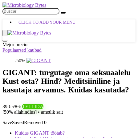
CLICK TO ADD YOUR MENU
Mejor precio
Populaarsed kaubad
-50%
GIGANT: turgutage oma seksuaalelu
Kust osta? Hind? Meditsiiniline ja
kasutaja arvamus. Kuidas kasutada?
39 €
78 €
TELLIDA
[50% allahindlus] • ametlik sait
Save
Saved
Removed
0
Kuidas GIGANT töötab?