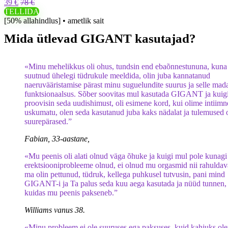
39 €
78 €
TELLIDA
[50% allahindlus] • ametlik sait
Mida ütlevad GIGANT kasutajad?
«Minu mehelikkus oli ohus, tundsin end ebaõnnestununa, kuna 
suutnud ühelegi tüdrukule meeldida, olin juba kannatanud
naeruvääristamise pärast minu suguelundite suurus ja selle mad
funktsionaalsus. Sõber soovitas mul kasutada GIGANT ja kuig
proovisin seda uudishimust, oli esimene kord, kui olime intiimn
uskumatu, olen seda kasutanud juba kaks nädalat ja tulemused 
suurepärased.”
Fabian, 33-aastane,
«Mu peenis oli alati olnud väga õhuke ja kuigi mul pole kunagi
erektsiooniprobleeme olnud, ei olnud mu orgasmid nii rahuldav
ma olin pettunud, tüdruk, kellega puhkusel tutvusin, pani mind
GIGANT-i ja Ta palus seda kuu aega kasutada ja nüüd tunnen,
kuidas mu peenis pakseneb.”
Williams vanus 38.
«Minu probleem ei ole suuruses ega paksuses, kuid kahjuks ol