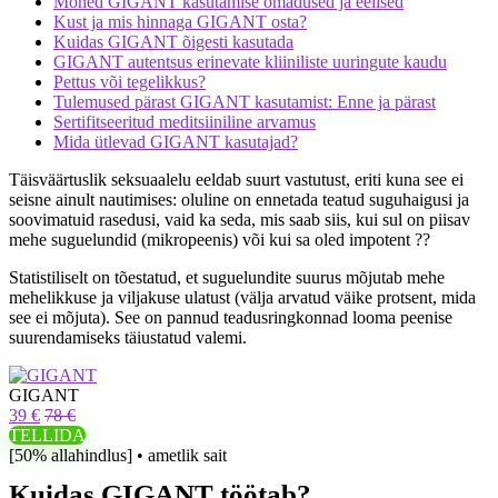
Mõned GIGANT kasutamise omadused ja eelised
Kust ja mis hinnaga GIGANT osta?
Kuidas GIGANT õigesti kasutada
GIGANT autentsus erinevate kliiniliste uuringute kaudu
Pettus või tegelikkus?
Tulemused pärast GIGANT kasutamist: Enne ja pärast
Sertifitseeritud meditsiiniline arvamus
Mida ütlevad GIGANT kasutajad?
Täisväärtuslik seksuaalelu eeldab suurt vastutust, eriti kuna see ei
seisne ainult nautimises: oluline on ennetada teatud suguhaigusi ja
soovimatuid rasedusi, vaid ka seda, mis saab siis, kui sul on piisav
mehe suguelundid (mikropeenis) või kui sa oled impotent ??
Statistiliselt on tõestatud, et suguelundite suurus mõjutab mehe
mehelikkuse ja viljakuse ulatust (välja arvatud väike protsent, mida
see ei mõjuta). See on pannud teadusringkonnad looma peenise
suurendamiseks täiustatud valemi.
GIGANT
39 €
78 €
TELLIDA
[50% allahindlus] • ametlik sait
Kuidas GIGANT töötab?