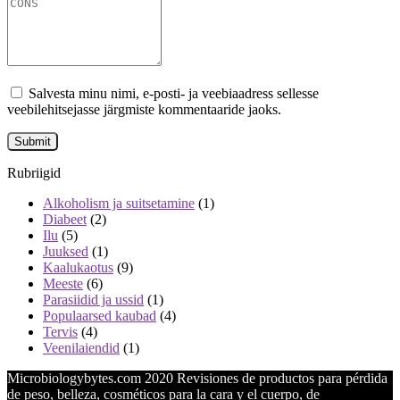
Salvesta minu nimi, e-posti- ja veebiaadress sellesse
veebilehitsejasse järgmiste kommentaaride jaoks.
Rubriigid
Alkoholism ja suitsetamine
(1)
Diabeet
(2)
Ilu
(5)
Juuksed
(1)
Kaalukaotus
(9)
Meeste
(6)
Parasiidid ja ussid
(1)
Populaarsed kaubad
(4)
Tervis
(4)
Veenilaiendid
(1)
Microbiologybytes.com 2020 Revisiones de productos para pérdida
de peso, belleza, cosméticos para la cara y el cuerpo, de