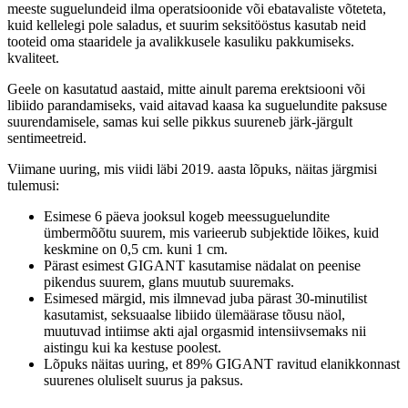
meeste suguelundeid ilma operatsioonide või ebatavaliste võteteta,
kuid kellelegi pole saladus, et suurim seksitööstus kasutab neid
tooteid oma staaridele ja avalikkusele kasuliku pakkumiseks.
kvaliteet.
Geele on kasutatud aastaid, mitte ainult parema erektsiooni või
libiido parandamiseks, vaid aitavad kaasa ka suguelundite paksuse
suurendamisele, samas kui selle pikkus suureneb järk-järgult
sentimeetreid.
Viimane uuring, mis viidi läbi 2019. aasta lõpuks, näitas järgmisi
tulemusi:
Esimese 6 päeva jooksul kogeb meessuguelundite
ümbermõõtu suurem, mis varieerub subjektide lõikes, kuid
keskmine on 0,5 cm. kuni 1 cm.
Pärast esimest GIGANT kasutamise nädalat on peenise
pikendus suurem, glans muutub suuremaks.
Esimesed märgid, mis ilmnevad juba pärast 30-minutilist
kasutamist, seksuaalse libiido ülemäärase tõusu näol,
muutuvad intiimse akti ajal orgasmid intensiivsemaks nii
aistingu kui ka kestuse poolest.
Lõpuks näitas uuring, et 89% GIGANT ravitud elanikkonnast
suurenes oluliselt suurus ja paksus.