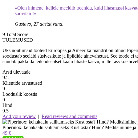
«Olen inimene, kellele meeldib treenida, kuid lihasmassi kasva
soovitan !»
Gustavo, 27 aastat vana.
9
Total Score
TULEMUSED
Üks nõutumaid tooteid Euroopas ja Ameerika mandril on olnud Piperinox
soodustab seeläbi süsivesikute ja lipiidide ainevahetust. See toode ei t
suudab pakkuda teile ideaalset kaalu lihaste kasvu, mitte rasvkoe arvel
Arsti ülevaade
9.5
Klientide arvustused
9
Looduslik koostis
9
Hind
9.5
Add your review
|
Read reviews and comments
Piperinox: kehakaalu säilitamiseks Kust osta? Hind? Meditsiiniline j
49 €