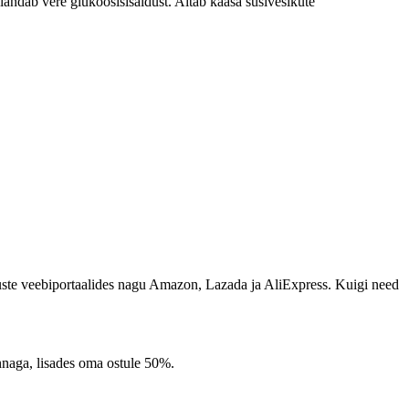
landab vere glükoosisisaldust. Aitab kaasa süsivesikute
pluste veebiportaalides nagu Amazon, Lazada ja AliExpress. Kuigi need
hinnaga, lisades oma ostule 50%.