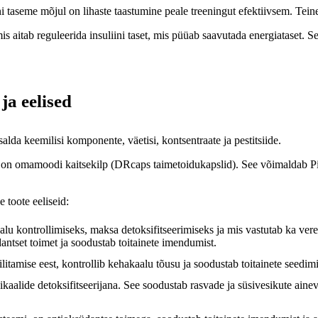
ni taseme mõjul on lihaste taastumine peale treeningut efektiivsem. Teine
is aitab reguleerida insuliini taset, mis püüab saavutada energiataset. S
a eelised
alda keemilisi komponente, väetisi, kontsentraate ja pestitsiide.
el on omamoodi kaitsekilp (DRcaps taimetoidukapslid). See võimaldab Pip
 toote eeliseid:
lu kontrollimiseks, maksa detoksifitseerimiseks ja mis vastutab ka verer
ntset toimet ja soodustab toitainete imendumist.
itamise eest, kontrollib kehakaalu tõusu ja soodustab toitainete seedimi
ikaalide detoksifitseerijana. See soodustab rasvade ja süsivesikute ain