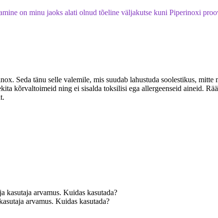
tamine on minu jaoks alati olnud tõeline väljakutse kuni Piperinoxi pr
. Seda tänu selle valemile, mis suudab lahustuda soolestikus, mitte ma
ekita kõrvaltoimeid ning ei sisalda toksilisi ega allergeenseid aineid. Rää
t.
a kasutaja arvamus. Kuidas kasutada?