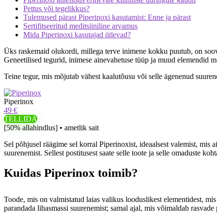
Pettus või tegelikkus?
Tulemused pärast Piperinoxi kasutamist: Enne ja pärast
Sertifitseeritud meditsiiniline arvamus
Mida Piperinoxi kasutajad ütlevad?
Üks raskemaid olukordi, millega terve inimene kokku puutub, on soov
Geneetilised tegurid, inimese ainevahetuse tüüp ja muud elemendid mõju
Teine tegur, mis mõjutab vähest kaalutõusu või selle ägenenud suurene
Piperinox
49 €
TELLIDA
[50% allahindlus] • ametlik sait
Sel põhjusel räägime sel korral Piperinoxist, ideaalsest valemist, mis
suurenemist. Sellest postitusest saate selle toote ja selle omaduste koh
Kuidas Piperinox toimib?
Toode, mis on valmistatud laias valikus looduslikest elementidest, mi
parandada lihasmassi suurenemist; samal ajal, mis võimaldab rasvade p