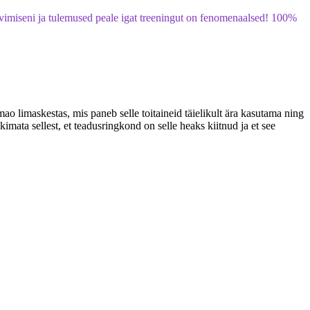
oovimiseni ja tulemused peale igat treeningut on fenomenaalsed! 100%
o limaskestas, mis paneb selle toitaineid täielikult ära kasutama ning
kimata sellest, et teadusringkond on selle heaks kiitnud ja et see