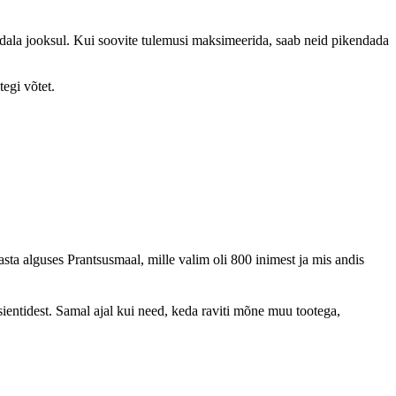
dala jooksul. Kui soovite tulemusi maksimeerida, saab neid pikendada
tegi võtet.
aasta alguses Prantsusmaal, mille valim oli 800 inimest ja mis andis
tsientidest. Samal ajal kui need, keda raviti mõne muu tootega,