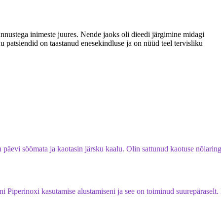
unnustega inimeste juures. Nende jaoks oli dieedi järgimine midagi
inu patsiendid on taastanud enesekindluse ja on nüüd teel tervisliku
 päevi söömata ja kaotasin järsku kaalu. Olin sattunud kaotuse nõiaring
ni Piperinoxi kasutamise alustamiseni ja see on toiminud suurepäraselt.