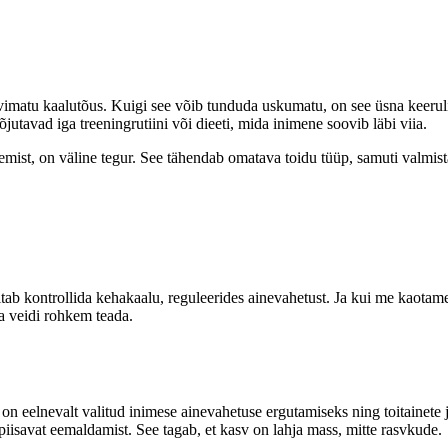
imatu kaalutõus. Kuigi see võib tunduda uskumatu, on see üsna keerulin
tavad iga treeningrutiini või dieeti, mida inimene soovib läbi viia.
mist, on väline tegur. See tähendab omatava toidu tüüp, samuti valmist
 aitab kontrollida kehakaalu, reguleerides ainevahetust. Ja kui me kaota
ta veidi rohkem teada.
s on eelnevalt valitud inimese ainevahetuse ergutamiseks ning toitainete
iisavat eemaldamist. See tagab, et kasv on lahja mass, mitte rasvkude.