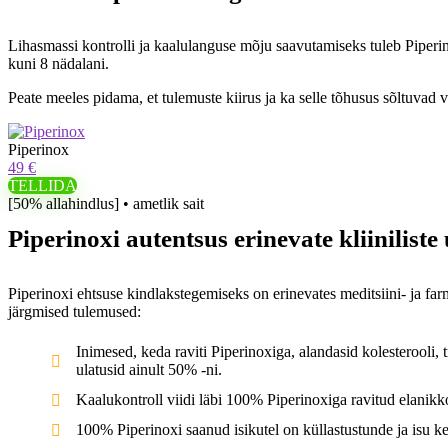
Lihasmassi kontrolli ja kaalulanguse mõju saavutamiseks tuleb Piper
kuni 8 nädalani.
Peate meeles pidama, et tulemuste kiirus ja ka selle tõhusus sõltuvad visa
Piperinox
49 €
TELLIDA
[50% allahindlus] • ametlik sait
Piperinoxi autentsus erinevate kliinilist
Piperinoxi ehtsuse kindlakstegemiseks on erinevates meditsiini- ja farma
järgmised tulemused:
Inimesed, keda raviti Piperinoxiga, alandasid kolesterooli, 
ulatusid ainult 50% -ni.
Kaalukontroll viidi läbi 100% Piperinoxiga ravitud elanikko
100% Piperinoxi saanud isikutel on küllastustunde ja isu 