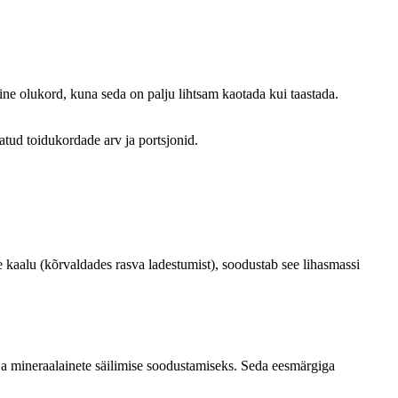
e olukord, kuna seda on palju lihtsam kaotada kui taastada.
atud toidukordade arv ja portsjonid.
me kaalu (kõrvaldades rasva ladestumist), soodustab see lihasmassi
 ja mineraalainete säilimise soodustamiseks. Seda eesmärgiga