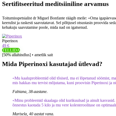
Sertifitseeritud meditsiiniline arvamus
Toitumisspetsialist dr Miguel Bonfante räägib meile: «Oma igapäevasel
keerulist ja raskesti saavutatavat. Sel põhjusel otsustasin proovida se
kehakuju saavutamise poole, mida nad on igatsenud.
Piperinox
49 €
TELLIDA
[50% allahindlus] • ametlik sait
Mida Piperinoxi kasutajad ütlevad?
«Mu kaaluprobleemid olid tõsised, ma ei lõpetanud söömist, ma e
mis hakkas mu tervist mõjutama, kuni proovisin Piperinoxi ja 
Fabiana, 38-aastane.
«Minu probleemid skaalaga olid kurikuulsad ja ainult kasvasid.
õnnestus kaotada 5 kilo ja mu vere kolesteroolitase on optimaal
Marisela, 40 aastat vana.