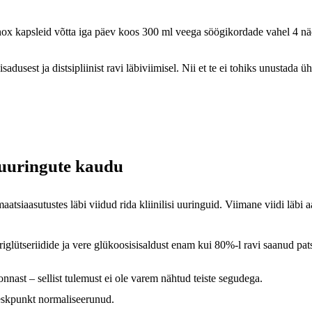
inox kapsleid võtta iga päev koos 300 ml veega söögikordade vahel 4 nä
dusest ja distsipliinist ravi läbiviimisel. Nii et te ei tohiks unustada üh
e uuringute kaudu
atsiaasutustes läbi viidud rida kliinilisi uuringuid. Viimane viidi läbi 
triglütseriidide ja vere glükoosisisaldust enam kui 80%-l ravi saanud pa
nnast – sellist tulemust ei ole varem nähtud teiste segudega.
keskpunkt normaliseerunud.