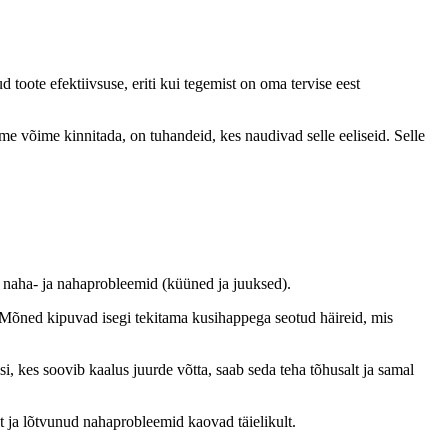
d toote efektiivsuse, eriti kui tegemist on oma tervise eest
 me võime kinnitada, on tuhandeid, kes naudivad selle eeliseid. Selle
g naha- ja nahaprobleemid (küüned ja juuksed).
a. Mõned kipuvad isegi tekitama kusihappega seotud häireid, mis
i, kes soovib kaalus juurde võtta, saab seda teha tõhusalt ja samal
it ja lõtvunud nahaprobleemid kaovad täielikult.