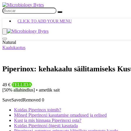
CLICK TO ADD YOUR MENU
Natural
Kaalukaotus
Piperinox: kehakaalu säilitamiseks Kus
49 €
TELLIDA
[50% allahindlus] • ametlik sait
Save
Saved
Removed
0
Kuidas Piperinox toimib?
Mõned Piperinoxi kasutamise omadused ja eelised
Kust ja mis hinnaga Piperinoxi osta?
Kuidas Piperinoxi õigesti kasutada
Piperinoxi autentsus erinevate kliiniliste uuringute kaudu