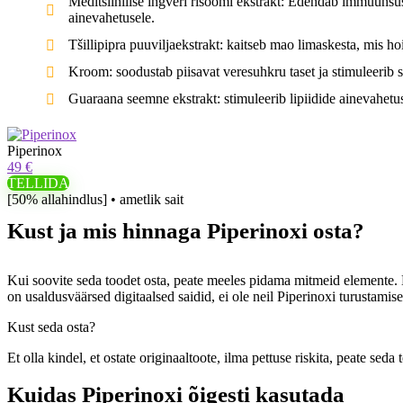
Meditsiinilise ingveri risoomi ekstrakt: Edendab immuunsüs
ainevahetusele.
Tšillipipra puuviljaekstrakt: kaitseb mao limaskesta, mis ho
Kroom: soodustab piisavat veresuhkru taset ja stimuleerib s
Guaraana seemne ekstrakt: stimuleerib lipiidide ainevahetus
Piperinox
49 €
TELLIDA
[50% allahindlus] • ametlik sait
Kust ja mis hinnaga Piperinoxi osta?
Kui soovite seda toodet osta, peate meeles pidama mitmeid elemente. 
on usaldusväärsed digitaalsed saidid, ei ole neil Piperinoxi turustamise
Kust seda osta?
Et olla kindel, et ostate originaaltoote, ilma pettuse riskita, peate se
Kuidas Piperinoxi õigesti kasutada