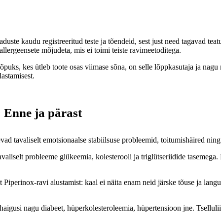
aduste kaudu registreeritud teste ja tõendeid, sest just need tagavad teatu
llergeensete mõjudeta, mis ei toimi teiste ravimeetoditega.
 Lõpuks, kes ütleb toote osas viimase sõna, on selle lõppkasutaja ja nagu
astamisest.
 Enne ja pärast
vad tavaliselt emotsionaalse stabiilsuse probleemid, toitumishäired nin
avaliselt probleeme glükeemia, kolesterooli ja triglütseriidide tasemeg
perinox-ravi alustamist: kaal ei näita enam neid järske tõuse ja langus
haigusi nagu diabeet, hüperkolesteroleemia, hüpertensioon jne. Tselluli