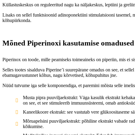
Küllastuskeskus on reguleeritud nagu ka näljakeskus, leptiini ja grelii
Lisaks on sellel funktsioonid adinoponektiini stimulatsiooni tasemel, m
kõhupiirkonda.
Mõned Piperinoxi kasutamise omadused j
Piperinox on toode, mille peamiseks toimeaineks on piperiin, mis ei sis
Selles tootes sisalduva Piperine’i suurepärane omadus on see, et sell
ebamugavustunnet kõhus, nagu kõrvetised, kõhupuhitus jne.
Nüüd tutvume iga selle komponendiga, et paremini mõista selle imelise
Musta pipra puuviljaekstrakt: Väga kasulik ekstrakt kehakaa
on see, et see stimuleerib immuunsüsteemi, omab antioksüda
Kaneelikoore ekstrakt: see vastutab vere glükoositaseme säil
Mõruapelsini puuviljaekstrakt: põhiline ekstrakt vabade rad
kõikumise.