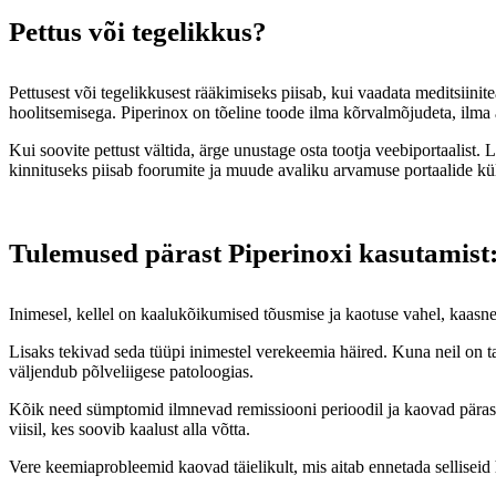
Pettus või tegelikkus?
Pettusest või tegelikkusest rääkimiseks piisab, kui vaadata meditsiinite
hoolitsemisega. Piperinox on tõeline toode ilma kõrvalmõjudeta, ilma a
Kui soovite pettust vältida, ärge unustage osta tootja veebiportaalist.
kinnituseks piisab foorumite ja muude avaliku arvamuse portaalide kül
Tulemused pärast Piperinoxi kasutamist:
Inimesel, kellel on kaalukõikumised tõusmise ja kaotuse vahel, kaasne
Lisaks tekivad seda tüüpi inimestel verekeemia häired. Kuna neil on t
väljendub põlveliigese patoloogias.
Kõik need sümptomid ilmnevad remissiooni perioodil ja kaovad pärast Pi
viisil, kes soovib kaalust alla võtta.
Vere keemiaprobleemid kaovad täielikult, mis aitab ennetada selliseid 