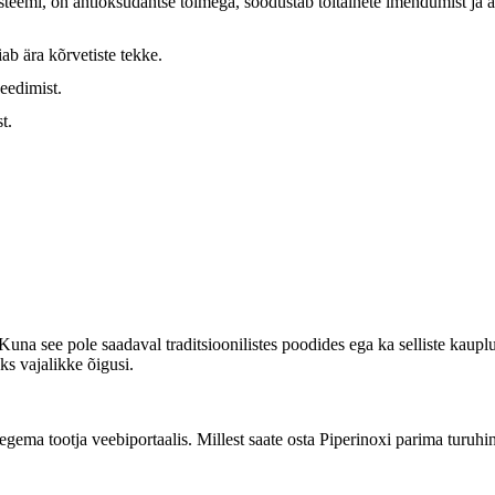
teemi, on antioksüdantse toimega, soodustab toitainete imendumist ja a
iab ära kõrvetiste tekke.
eedimist.
t.
Kuna see pole saadaval traditsioonilistes poodides ega ka selliste kau
ks vajalikke õigusi.
da tegema tootja veebiportaalis. Millest saate osta Piperinoxi parima turu