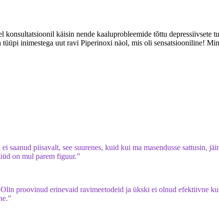
 konsultatsioonil käisin nende kaaluprobleemide tõttu depressiivsete t
da tüüpi inimestega uut ravi Piperinoxi näol, mis oli sensatsiooniline! M
i saanud piisavalt, see suurenes, kuid kui ma masendusse sattusin, jäin
nüüd on mul parem figuur.”
 Olin proovinud erinevaid ravimeetodeid ja ükski ei olnud efektiivne ku
ne.”