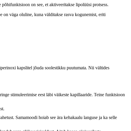
 põhifunktsioon on see, et aktiveeritakse lipolüüsi protsess.
ee on väga oluline, kuna välditakse rasva kogunemist, eriti
erinoxi kapslitel jõuda soolestikku puutumata. Nii vältides
inge stimuleerimise eest läbi väikeste kapillaaride. Teine funktsioon
st.
evahetust. Samamoodi hoiab see ära kehakaalu languse ja ka selle