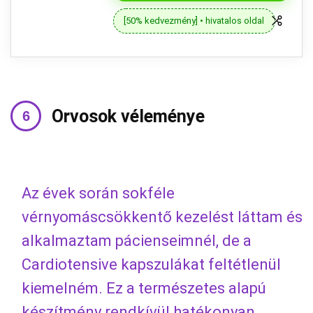
[50% kedvezmény] • hivatalos oldal
Orvosok véleménye
Az évek során sokféle
vérnyomáscsökkentő kezelést láttam és
alkalmaztam pácienseimnél, de a
Cardiotensive kapszulákat feltétlenül
kiemelném. Ez a természetes alapú
készítmény rendkívül hatékonyan