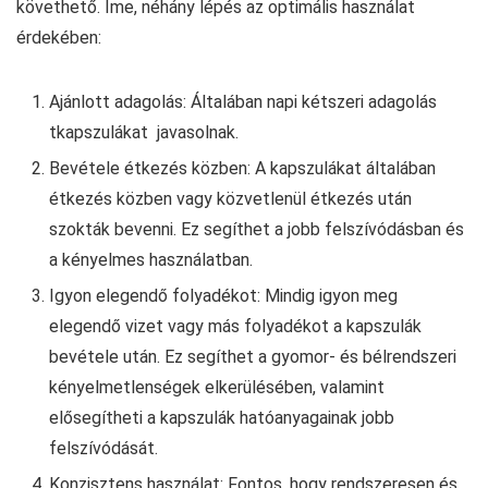
követhető. Íme, néhány lépés az optimális használat
érdekében:
Ajánlott adagolás: Általában napi kétszeri adagolás
tkapszulákat javasolnak.
Bevétele étkezés közben: A kapszulákat általában
étkezés közben vagy közvetlenül étkezés után
szokták bevenni. Ez segíthet a jobb felszívódásban és
a kényelmes használatban.
Igyon elegendő folyadékot: Mindig igyon meg
elegendő vizet vagy más folyadékot a kapszulák
bevétele után. Ez segíthet a gyomor- és bélrendszeri
kényelmetlenségek elkerülésében, valamint
elősegítheti a kapszulák hatóanyagainak jobb
felszívódását.
Konzisztens használat: Fontos, hogy rendszeresen és