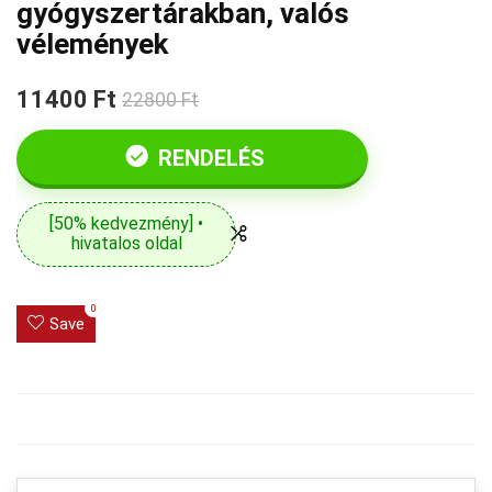
gyógyszertárakban, valós
vélemények
11400 Ft
22800 Ft
RENDELÉS
[50% kedvezmény] •
hivatalos oldal
0
Save