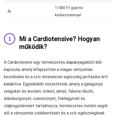
11400 Ft gyártói
Ár
kedvezménnyel
Mi a Cardiotensive? Hogyan
működik?
A Cardiotensive egy természetes alapanyagokból álló
kapszula, amely kifejezetten a magas vérnyomás
kezelésére és a szív-érrendszeri egészség javítására lett
kialakítva. Egyedülálló összetétele, amely a galagonya
virágokat és leveleit, retket, almát, fekete ribizlit,
édesburgonyát, cseresznyét, fokhagymát és
olajbogyólevelet tartalmazza, természetes módon segíti
elő a vérnyomás csökkentését és a szív egészségének