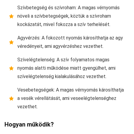
Szívbetegség és szívroham: A magas vérnyomás
növeli a szívbetegségek, köztük a szívroham
kockázatát, mivel fokozza a szív terhelését.
Agyvérzés: A fokozott nyomás károsíthatja az agy
véredényeit, ami agyvérzéshez vezethet.
Szívelégtelenség: A szív folyamatos magas
nyomás alatti működése miatt gyengülhet, ami
szívelégtelenség kialakulásához vezethet.
Vesebetegségek: A magas vérnyomás károsíthatja
a vesék vérellátását, ami veseelégtelenséghez
vezethet.
Hogyan működik?