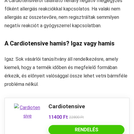
A Cardiotensiveról található néhány negatív megjegyzés
főként allergiás reakciókkal kapcsolatos. Ha valaki nem
allergiás az összetevőire, nem regisztráltak semmilyen
negatív reakciót a gyógyszerrel kapcsolatban.
A Cardiotensive hamis? Igaz vagy hamis
Igaz. Sok vásárlói tanúsítvány áll rendelkezésre, amely
kiemeli, hogy a termék időben és megfelelő formában
érkezik, és előnyeit valósággal össze lehet vetni bármiféle
probléma nélkül.
Cardiotensive
11400 Ft
22800 Ft
RENDELÉS