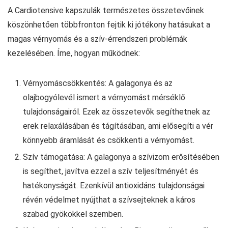
A Cardiotensive kapszulák természetes összetevőinek
köszönhetően többfronton fejtik ki jótékony hatásukat a
magas vérnyomás és a szív-érrendszeri problémák
kezelésében. Íme, hogyan működnek:
Vérnyomáscsökkentés: A galagonya és az
olajbogyólevél ismert a vérnyomást mérséklő
tulajdonságairól. Ezek az összetevők segíthetnek az
erek relaxálásában és tágításában, ami elősegíti a vér
könnyebb áramlását és csökkenti a vérnyomást.
Szív támogatása: A galagonya a szívizom erősítésében
is segíthet, javítva ezzel a szív teljesítményét és
hatékonyságát. Ezenkívül antioxidáns tulajdonságai
révén védelmet nyújthat a szívsejteknek a káros
szabad gyökökkel szemben.