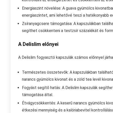
Energiaszint növelése: A guava gyümölcs kivonatban
energiaszintet, ami lehetővé teszi a hatékonyabb ed
Zsíranyagcsere támogatása: A kapszulákban találha
segíthet csökkenteni a testzsír százalékát és formá
A Delislim előnyei
A Delislim fogyasztó kapszulák számos előnnyel járha
Természetes összetevők: A kapszulákban található 
narancs gyümölcs kivonat és a zöld tea levél kivo
Fogyást segítő hatás: A Delislim kapszulák segíth
támogatása által.
Étvágycsökkentés: A keserű narancs gyümölcs kivon
étkezési mennyiség és a kalóriabevitel kontrollálás