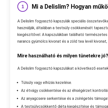
Mi a Delislim? Hogyan műkö
A Delislim fogyasztó kapszulák speciális összetevőke
használják, általában a testsúly csökkenését tapaszta
kiegészítővel. A kapszulákban található természetes
narancs gyümölcs kivonat és a zöld tea levél kivonat
Mire használható és milyen tünetekre jó
A Delislim fogyasztó kapszulákat a következő esetek
Túlsúly vagy elhízás kezelése.
Az étvágy csökkentése és az éhségérzet kontrollál
Az anyagcsere serkentése és a zsírégetés támoga
A testsúlycsökkentő diéta kiegészítése és támoga