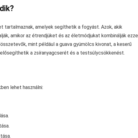
dik?
t tartalmaznak, amelyek segíthetik a fogyást. Azok, akik
lják, amikor az étrendjüket és az életmódjukat kombinálják ezze
 összetevők, mint például a guava gyümölcs kivonat, a keserű
, elősegíthetik a zsíranyagcserét és a testsúlycsökkenést.
?
ben lehet használni:
ása.
tása.
tása.