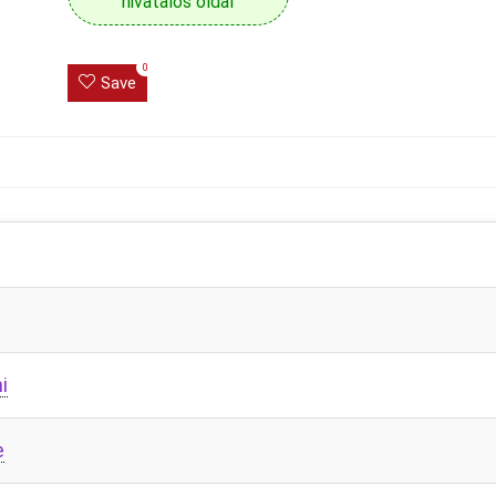
hivatalos oldal
0
Save
i
e