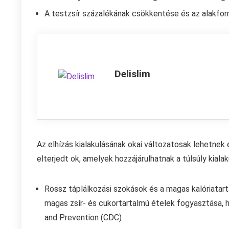
A testzsír százalékának csökkentése és az alakfor
Delislim
Az elhízás kialakulásának okai változatosak lehetnek
elterjedt ok, amelyek hozzájárulhatnak a túlsúly kiala
Rossz táplálkozási szokások és a magas kalóriatar
magas zsír- és cukortartalmú ételek fogyasztása, h
and Prevention (CDC)