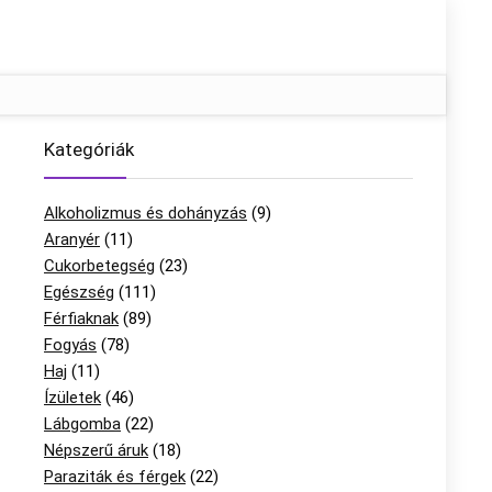
Kategóriák
Alkoholizmus és dohányzás
(9)
Aranyér
(11)
Cukorbetegség
(23)
Egészség
(111)
Férfiaknak
(89)
Fogyás
(78)
Haj
(11)
Ízületek
(46)
Lábgomba
(22)
Népszerű áruk
(18)
Paraziták és férgek
(22)