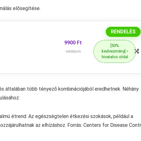
málás elősegítése.
RENDELÉS
9900 Ft
[50%
kedvezmény] •
18900 Ft
hivatalos oldal
 és általában több tényező kombinációjából eredhetnek. Néhány
kulásához:
talmú étrend: Az egészségtelen étkezési szokások, például a
ozzájárulhatnak az elhízáshoz. Forrás: Centers for Disease Contr