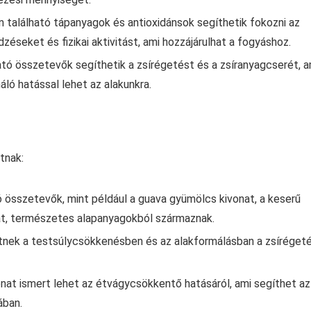
 található tápanyagok és antioxidánsok segíthetik fokozni az
zéseket és fizikai aktivitást, ami hozzájárulhat a fogyáshoz.
tó összetevők segíthetik a zsírégetést és a zsíranyagcserét, a
ló hatással lehet az alakunkra.
tnak:
összetevők, mint például a guava gyümölcs kivonat, a keserű
nat, természetes alapanyagokból származnak.
etnek a testsúlycsökkenésben és az alakformálásban a zsíréget
at ismert lehet az étvágycsökkentő hatásáról, ami segíthet az
ában.