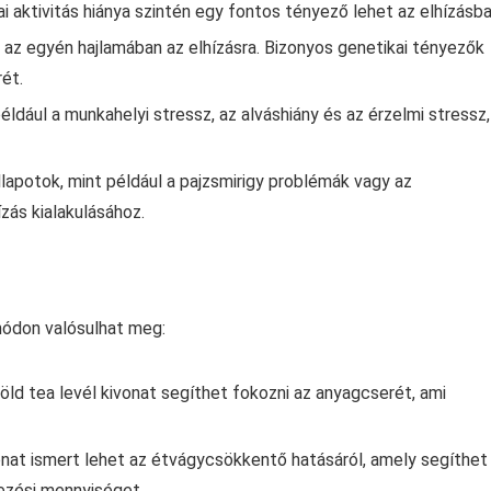
 aktivitás hiánya szintén egy fontos tényező lehet az elhízásba
t az egyén hajlamában az elhízásra. Bizonyos genetikai tényezők
ét.
ldául a munkahelyi stressz, az alváshiány és az érzelmi stressz,
apotok, mint például a pajzsmirigy problémák vagy az
zás kialakulásához.
módon valósulhat meg:
ld tea levél kivonat segíthet fokozni az anyagcserét, ami
nat ismert lehet az étvágycsökkentő hatásáról, amely segíthet
kezési mennyiséget.