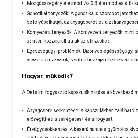
Mozgásszegény életmód: Az ülő életmód és a fizikai
Genetikai tényezők: A genetika is szerepet játszha
befolyásolhatják az anyagcserét és a zsíranyagcser
Környezeti tényezők: A környezeti tényezők, mint pé
szintén hozzájárulhatnak az elhízáshoz.
Egészségügyi problémák: Bizonyos egészségügyi áll
anyagcserezavarok, szintén hozzájárulhatnak az elhí
Hogyan működik?
A Delislim fogyasztó kapszulák hatása a következő 
Anyagcsere serkentése: A kapszulákban található zö
elősegítheti a zsírégetést és a fogyást.
Étvágycsökkentés: A keserű narancs gyümölcs kivo
kontrollálni az éhségérzetet és csökkenteni az ét