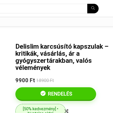
Delislim karcsúsító kapszulak –
kritikák, vásárlás, ár a
gyógyszertárakban, valós
vélemények
9900 Ft
18900 Ft
RENDELÉS
[50% kedvezmény] •