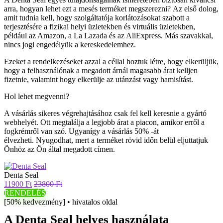
arra, hogyan lehet ezt a mesés terméket megszerezni? Az első dolog,
amit tudnia kell, hogy szolgáltatója korlátozásokat szabott a
terjesztésére a fizikai helyi üzletekben és virtuális üzletekben,
például az Amazon, a La Lazada és az AliExpress. Más szavakkal,
nincs jogi engedélyük a kereskedelemhez.
Ezeket a rendelkezéseket azzal a céllal hoztuk létre, hogy elkerüljük,
hogy a felhasználónak a megadott árnál magasabb árat kelljen
fizetnie, valamint hogy elkerülje az utánzást vagy hamisítást.
Hol lehet megvenni?
A vásárlás sikeres végrehajtásához csak fel kell keresnie a gyártó
webhelyét. Ott megtalálja a legjobb árat a piacon, amikor erről a
fogkrémről van szó. Ugyanígy a vásárlás 50% -át
élvezheti. Nyugodhat, mert a terméket rövid időn belül eljuttatjuk
Önhöz az Ön által megadott címen.
Denta Seal
11900 Ft
23800 Ft
RENDELÉS
[50% kedvezmény] • hivatalos oldal
A Denta Seal helyes használata