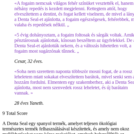
«A fogaim nemcsak világos fehér színüket vesztették el, hanem
néhány repedés is kezdett megjelenni. Rettegtem attól, hogy
elveszítettem a dentint, és fogat kellett viselnem, de mivel a lá
a Denta Seal-et ajánlotta, a fogaim egészségesek, fehérebbek, m
valaha és repedések nélkül. „
«5 évig dohányoztam, a fogaim foltosak és sárgák voltak. Ami
pénztárosnak ajánlottak, kínosan beszéltem az ügyfelekkel. De 
Denta Seal-et ajánlották nekem, és a változás hihetetlen volt, a
fogaim most sugárzónak tűnnek. „
Cesar, 32 éves.
«Soha nem szerettem naponta többször mosni fogat, de a rossz
leheletem miatt sokakat elveszítettem barátok, mivel senki sem 
hozzám fordulni. Elmentem egy szakemberhez, aki a Denta Sea
ajánlotta, most nem szenvedek rossz leheletet, és új barátaim
vannak. »
28 éves Yaneth.
9
Total Score
A Denta Seal egy spanyol termék, amelyet teljesen ökológiai
természetes termék felhasználásával készítettek, és amely nem okoz