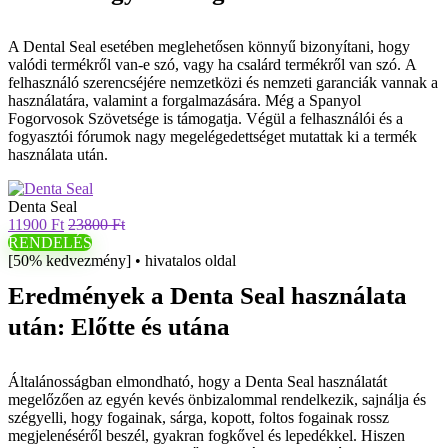
A Dental Seal esetében meglehetősen könnyű bizonyítani, hogy
valódi termékről van-e szó, vagy ha csalárd termékről van szó. A
felhasználó szerencséjére nemzetközi és nemzeti garanciák vannak a
használatára, valamint a forgalmazására. Még a Spanyol
Fogorvosok Szövetsége is támogatja. Végül a felhasználói és a
fogyasztói fórumok nagy megelégedettséget mutattak ki a termék
használata után.
Denta Seal
11900 Ft
23800 Ft
RENDELÉS
[50% kedvezmény] • hivatalos oldal
Eredmények a Denta Seal használata
után: Előtte és utána
Általánosságban elmondható, hogy a Denta Seal használatát
megelőzően az egyén kevés önbizalommal rendelkezik, sajnálja és
szégyelli, hogy fogainak, sárga, kopott, foltos fogainak rossz
megjelenéséről beszél, gyakran fogkővel és lepedékkel. Hiszen