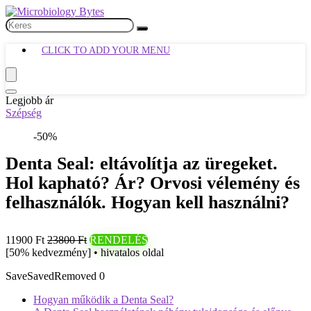
CLICK TO ADD YOUR MENU
Legjobb ár
Szépség
-50%
Denta Seal: eltávolítja az üregeket.
Hol kapható? Ár? Orvosi vélemény és
felhasználók. Hogyan kell használni?
11900 Ft
23800 Ft
RENDELÉS
[50% kedvezmény] • hivatalos oldal
Save
Saved
Removed
0
Hogyan működik a Denta Seal?