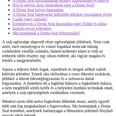
A Denta Seal használatának néhány tulajdonsága és előnye
Hol és milyen áron vásárolható meg a Denta Seal?
A Denta Seal helyes használata
A Denta Seal hitelessége különféle klinikai vizsgálatok révén
Csalás vagy valóság?
Eredmények a Denta Seal használata után: Előtte és utána
Igazolt orvosi vélemény
Mit mondanak a Denta Seal felhasználói?
A száj egészsége alapvető része egészségünk jólétének. Nem csak
azért, mert mosolyogva és vonzó fogakkal nemcsak hiúság
cselekedete viselője számára, hanem kellemes képet is vetít az
emberek többi részére; egy olyan emberé, aki vigyáz magára és
felelős a megjelenéséért.
Sajnos a teljesen fehér fogak, repedések és üregek nélkül valódi
kihívást jelenthet. Ennek oka elsősorban a rossz étkezési szokások,
például: a túlzott édességfogyasztás és a szénsavas italok
fogyasztása. A fentieken túl a higiénia hiányos a fogkrémek hiánya,
a nem megfelelő sörtés kefék és a helytelen tisztítási technikák miatt,
amelyek a száj egészségének romlásához vezetnek.
Mindezt szem előtt tartva fogkrémet állítottak össze, amely egynél
több utat fog megtakarítani a fogorvoshoz. Ma bemutatjuk a Denta
Seal terméket, amelynek hatóanyagai a filmsztárra jellemző fényűző
mosoly titkát jelentik.