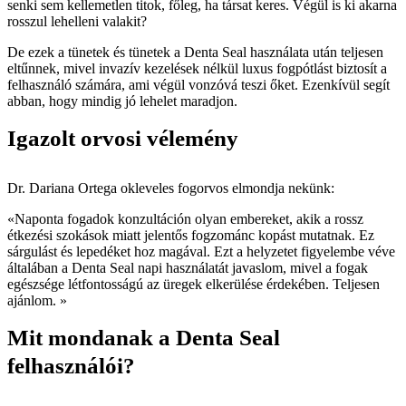
senki sem kellemetlen titok, főleg, ha társat keres. Végül is ki akarna
rosszul lehelleni valakit?
De ezek a tünetek és tünetek a Denta Seal használata után teljesen
eltűnnek, mivel invazív kezelések nélkül luxus fogpótlást biztosít a
felhasználó számára, ami végül vonzóvá teszi őket. Ezenkívül segít
abban, hogy mindig jó lehelet maradjon.
Igazolt orvosi vélemény
Dr. Dariana Ortega okleveles fogorvos elmondja nekünk:
«Naponta fogadok konzultáción olyan embereket, akik a rossz
étkezési szokások miatt jelentős fogzománc kopást mutatnak. Ez
sárgulást és lepedéket hoz magával. Ezt a helyzetet figyelembe véve
általában a Denta Seal napi használatát javaslom, mivel a fogak
egészsége létfontosságú az üregek elkerülése érdekében. Teljesen
ajánlom. »
Mit mondanak a Denta Seal
felhasználói?