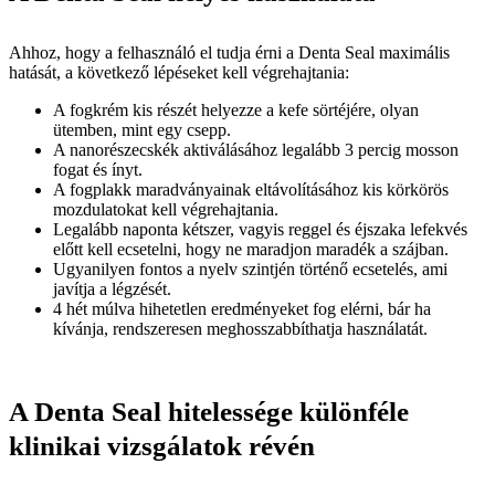
Ahhoz, hogy a felhasználó el tudja érni a Denta Seal maximális
hatását, a következő lépéseket kell végrehajtania:
A fogkrém kis részét helyezze a kefe sörtéjére, olyan
ütemben, mint egy csepp.
A nanorészecskék aktiválásához legalább 3 percig mosson
fogat és ínyt.
A fogplakk maradványainak eltávolításához kis körkörös
mozdulatokat kell végrehajtania.
Legalább naponta kétszer, vagyis reggel és éjszaka lefekvés
előtt kell ecsetelni, hogy ne maradjon maradék a szájban.
Ugyanilyen fontos a nyelv szintjén történő ecsetelés, ami
javítja a légzését.
4 hét múlva hihetetlen eredményeket fog elérni, bár ha
kívánja, rendszeresen meghosszabbíthatja használatát.
A Denta Seal hitelessége különféle
klinikai vizsgálatok révén