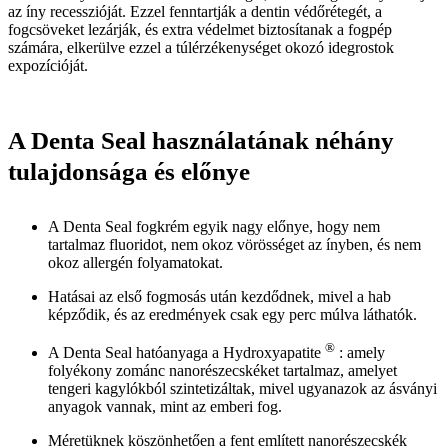
az íny recesszióját. Ezzel fenntartják a dentin védőrétegét, a
fogcsöveket lezárják, és extra védelmet biztosítanak a fogpép
számára, elkerülve ezzel a túlérzékenységet okozó idegrostok
expozícióját.
A Denta Seal használatának néhány
tulajdonsága és előnye
A Denta Seal fogkrém egyik nagy előnye, hogy nem
tartalmaz fluoridot, nem okoz vörösséget az ínyben, és nem
okoz allergén folyamatokat.
Hatásai az első fogmosás után kezdődnek, mivel a hab
képződik, és az eredmények csak egy perc múlva láthatók.
®
A Denta Seal hatóanyaga a Hydroxyapatite
: amely
folyékony zománc nanorészecskéket tartalmaz, amelyet
tengeri kagylókból szintetizáltak, mivel ugyanazok az ásványi
anyagok vannak, mint az emberi fog.
Méretüknek köszönhetően a fent említett nanorészecskék