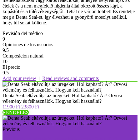
mellékhatásokat vagy káros reakciókat, amelyek helyreállítják az
ételek és a nem megfelelő higiénia által okozott összes kárt, a
kopástól és a túlérzékenységtől. Tehát ne várjon többet! És rendelje
meg a Denta Seal-et, így élvezheti a gyönyörű mosolyt anélkül,
hogy túl sokat költene.
Revisión del médico
9
Opiniones de los usuarios
9.5
Composición natural
10
El precio
9.5
Add your review
|
Read reviews and comments
Denta Seal: eltávolítja az üregeket. Hol kapható? Ár? Orvosi
vélemény és felhasználók. Hogyan kell használni?
11900 Ft
23800 Ft
RENDELÉS
Previous
OK Look: a vizuális egészséged érdekében. Hol