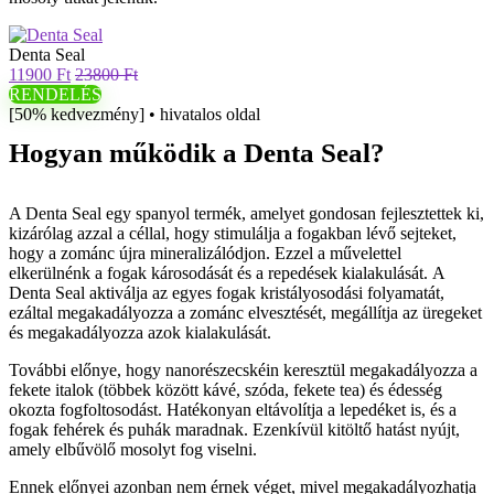
Denta Seal
11900 Ft
23800 Ft
RENDELÉS
[50% kedvezmény] • hivatalos oldal
Hogyan működik a Denta Seal?
A Denta Seal egy spanyol termék, amelyet gondosan fejlesztettek ki,
kizárólag azzal a céllal, hogy stimulálja a fogakban lévő sejteket,
hogy a zománc újra mineralizálódjon. Ezzel a művelettel
elkerülnénk a fogak károsodását és a repedések kialakulását. A
Denta Seal aktiválja az egyes fogak kristályosodási folyamatát,
ezáltal megakadályozza a zománc elvesztését, megállítja az üregeket
és megakadályozza azok kialakulását.
További előnye, hogy nanorészecskéin keresztül megakadályozza a
fekete italok (többek között kávé, szóda, fekete tea) és édesség
okozta fogfoltosodást. Hatékonyan eltávolítja a lepedéket is, és a
fogak fehérek és puhák maradnak. Ezenkívül kitöltő hatást nyújt,
amely elbűvölő mosolyt fog viselni.
Ennek előnyei azonban nem érnek véget, mivel megakadályozhatja