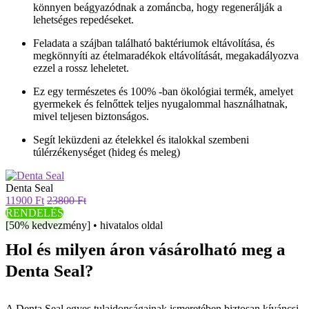
könnyen beágyazódnak a zománcba, hogy regenerálják a
lehetséges repedéseket.
Feladata a szájban található baktériumok eltávolítása, és
megkönnyíti az ételmaradékok eltávolítását, megakadályozva
ezzel a rossz leheletet.
Ez egy természetes és 100% -ban ökológiai termék, amelyet
gyermekek és felnőttek teljes nyugalommal használhatnak,
mivel teljesen biztonságos.
Segít leküzdeni az ételekkel és italokkal szembeni
túlérzékenységet (hideg és meleg)
Denta Seal
11900 Ft
23800 Ft
RENDELÉS
[50% kedvezmény] • hivatalos oldal
Hol és milyen áron vásárolható meg a
Denta Seal?
A Denta Seal egyes tulajdonságainak ismeretében biztosan kíváncsi