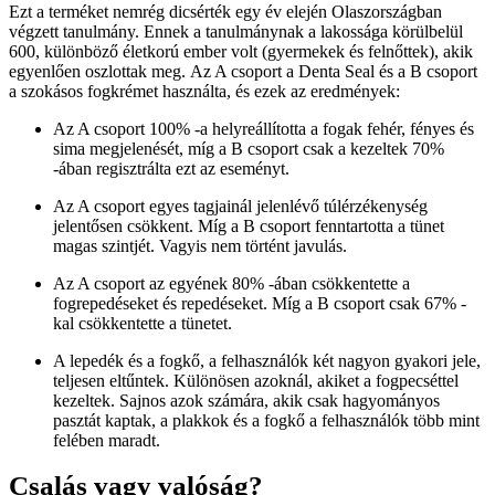
Ezt a terméket nemrég dicsérték egy év elején Olaszországban
végzett tanulmány. Ennek a tanulmánynak a lakossága körülbelül
600, különböző életkorú ember volt (gyermekek és felnőttek), akik
egyenlően oszlottak meg. Az A csoport a Denta Seal és a B csoport
a szokásos fogkrémet használta, és ezek az eredmények:
Az A csoport 100% -a helyreállította a fogak fehér, fényes és
sima megjelenését, míg a B csoport csak a kezeltek 70%
-ában regisztrálta ezt az eseményt.
Az A csoport egyes tagjainál jelenlévő túlérzékenység
jelentősen csökkent. Míg a B csoport fenntartotta a tünet
magas szintjét. Vagyis nem történt javulás.
Az A csoport az egyének 80% -ában csökkentette a
fogrepedéseket és repedéseket. Míg a B csoport csak 67% -
kal csökkentette a tünetet.
A lepedék és a fogkő, a felhasználók két nagyon gyakori jele,
teljesen eltűntek. Különösen azoknál, akiket a fogpecséttel
kezeltek. Sajnos azok számára, akik csak hagyományos
pasztát kaptak, a plakkok és a fogkő a felhasználók több mint
felében maradt.
Csalás vagy valóság?