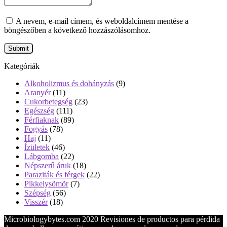
A nevem, e-mail címem, és weboldalcímem mentése a
böngészőben a következő hozzászólásomhoz.
Kategóriák
Alkoholizmus és dohányzás
(9)
Aranyér
(11)
Cukorbetegség
(23)
Egészség
(111)
Férfiaknak
(89)
Fogyás
(78)
Haj
(11)
Ízületek
(46)
Lábgomba
(22)
Népszerű áruk
(18)
Paraziták és férgek
(22)
Pikkelysömör
(7)
Szépség
(56)
Visszér
(18)
Microbiologybytes.com 2020 Revisiones de productos para pérdida