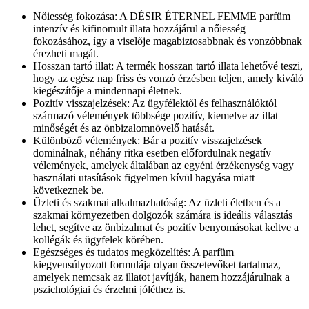
Nőiesség fokozása: A DÉSIR ÉTERNEL FEMME parfüm
intenzív és kifinomult illata hozzájárul a nőiesség
fokozásához, így a viselője magabiztosabbnak és vonzóbbnak
érezheti magát.
Hosszan tartó illat: A termék hosszan tartó illata lehetővé teszi,
hogy az egész nap friss és vonzó érzésben teljen, amely kiváló
kiegészítője a mindennapi életnek.
Pozitív visszajelzések: Az ügyfélektől és felhasználóktól
származó vélemények többsége pozitív, kiemelve az illat
minőségét és az önbizalomnövelő hatását.
Különböző vélemények: Bár a pozitív visszajelzések
dominálnak, néhány ritka esetben előfordulnak negatív
vélemények, amelyek általában az egyéni érzékenység vagy
használati utasítások figyelmen kívül hagyása miatt
következnek be.
Üzleti és szakmai alkalmazhatóság: Az üzleti életben és a
szakmai környezetben dolgozók számára is ideális választás
lehet, segítve az önbizalmat és pozitív benyomásokat keltve a
kollégák és ügyfelek körében.
Egészséges és tudatos megközelítés: A parfüm
kiegyensúlyozott formulája olyan összetevőket tartalmaz,
amelyek nemcsak az illatot javítják, hanem hozzájárulnak a
pszichológiai és érzelmi jóléthez is.