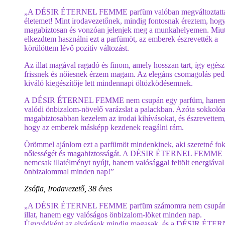
„A DÉSIR ÉTERNEL FEMME parfüm valóban megváltoztatta
életemet! Mint irodavezetőnek, mindig fontosnak éreztem, hog
magabiztosan és vonzóan jelenjek meg a munkahelyemen. Miu
elkezdtem használni ezt a parfümöt, az emberek észrevették a
körülöttem lévő pozitív változást.
Az illat magával ragadó és finom, amely hosszan tart, így egés
frissnek és nőiesnek érzem magam. Az elegáns csomagolás ped
kiváló kiegészítője lett mindennapi öltözködésemnek.
A DÉSIR ÉTERNEL FEMME nem csupán egy parfüm, hane
valódi önbizalom-növelő varázslat a palackban. Azóta sokkoló
magabiztosabban kezelem az irodai kihívásokat, és észrevettem
hogy az emberek másképp kezdenek reagálni rám.
Örömmel ajánlom ezt a parfümöt mindenkinek, aki szeretné fo
nőiességét és magabiztosságát. A DÉSIR ÉTERNEL FEMME
nemcsak illatélményt nyújt, hanem valósággal feltölt energiával
önbizalommal minden nap!”
Zsófia, Irodavezető, 38 éves
„A DÉSIR ÉTERNEL FEMME parfüm számomra nem csupán
illat, hanem egy valóságos önbizalom-löket minden nap.
Ügyvédként az elvárások mindig magasak, és a DÉSIR ÉTE