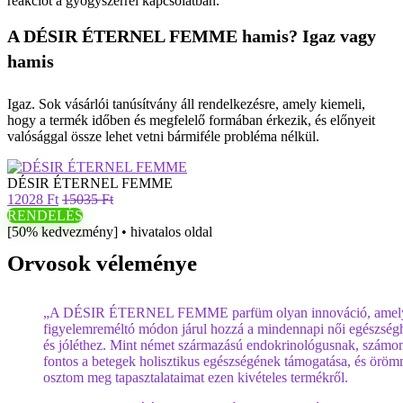
reakciót a gyógyszerrel kapcsolatban.
A DÉSIR ÉTERNEL FEMME hamis? Igaz vagy
hamis
Igaz. Sok vásárlói tanúsítvány áll rendelkezésre, amely kiemeli,
hogy a termék időben és megfelelő formában érkezik, és előnyeit
valósággal össze lehet vetni bármiféle probléma nélkül.
DÉSIR ÉTERNEL FEMME
12028 Ft
15035 Ft
RENDELÉS
[50% kedvezmény] • hivatalos oldal
Orvosok véleménye
„A DÉSIR ÉTERNEL FEMME parfüm olyan innováció, amel
figyelemreméltó módon járul hozzá a mindennapi női egészség
és jóléthez. Mint német származású endokrinológusnak, számo
fontos a betegek holisztikus egészségének támogatása, és öröm
osztom meg tapasztalataimat ezen kivételes termékről.