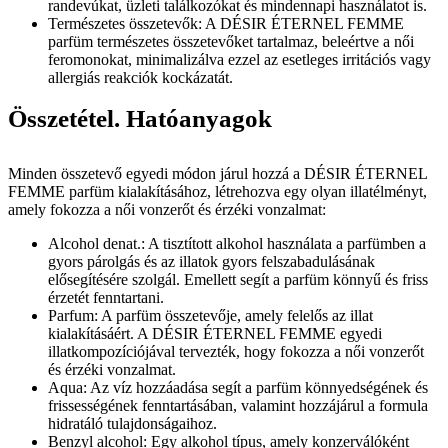
randevúkat, üzleti találkozókat és mindennapi használatot is.
Természetes összetevők: A DÉSIR ÉTERNEL FEMME
parfüm természetes összetevőket tartalmaz, beleértve a női
feromonokat, minimalizálva ezzel az esetleges irritációs vagy
allergiás reakciók kockázatát.
Összetétel. Hatóanyagok
Minden összetevő egyedi módon járul hozzá a DÉSIR ÉTERNEL
FEMME parfüm kialakításához, létrehozva egy olyan illatélményt,
amely fokozza a női vonzerőt és érzéki vonzalmat:
Alcohol denat.: A tisztított alkohol használata a parfümben a
gyors párolgás és az illatok gyors felszabadulásának
elősegítésére szolgál. Emellett segít a parfüm könnyű és friss
érzetét fenntartani.
Parfum: A parfüm összetevője, amely felelős az illat
kialakításáért. A DÉSIR ÉTERNEL FEMME egyedi
illatkompozíciójával tervezték, hogy fokozza a női vonzerőt
és érzéki vonzalmat.
Aqua: Az víz hozzáadása segít a parfüm könnyedségének és
frissességének fenntartásában, valamint hozzájárul a formula
hidratáló tulajdonságaihoz.
Benzyl alcohol: Egy alkohol típus, amely konzerválóként