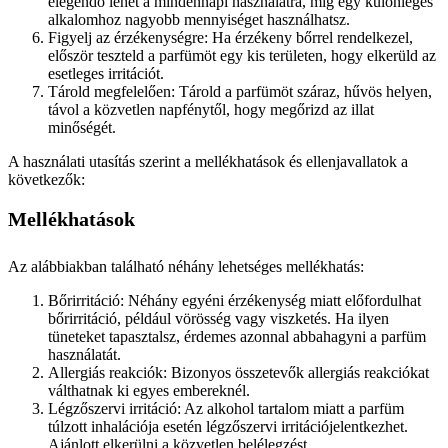
elegendő lehet a mindennapi használatra, míg egy különleges
alkalomhoz nagyobb mennyiséget használhatsz.
Figyelj az érzékenységre: Ha érzékeny bőrrel rendelkezel,
először teszteld a parfümöt egy kis területen, hogy elkerüld az
esetleges irritációt.
Tárold megfelelően: Tárold a parfümöt száraz, hűvös helyen,
távol a közvetlen napfénytől, hogy megőrizd az illat
minőségét.
A használati utasítás szerint a mellékhatások és ellenjavallatok a
következők:
Mellékhatások
Az alábbiakban található néhány lehetséges mellékhatás:
Bőrirritáció: Néhány egyéni érzékenység miatt előfordulhat
bőrirritáció, például vörösség vagy viszketés. Ha ilyen
tüneteket tapasztalsz, érdemes azonnal abbahagyni a parfüm
használatát.
Allergiás reakciók: Bizonyos összetevők allergiás reakciókat
válthatnak ki egyes embereknél.
Légzőszervi irritáció: Az alkohol tartalom miatt a parfüm
túlzott inhalációja esetén légzőszervi irritációjelentkezhet.
Ajánlott elkerülni a közvetlen belélegzést.