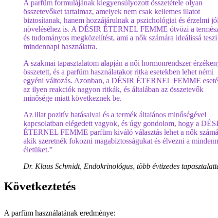
A parfüm formulájának kiegyensúlyozott összetétele olyan
összetevőket tartalmaz, amelyek nem csak kellemes illatot
biztosítanak, hanem hozzájárulnak a pszichológiai és érzelmi jó
növeléséhez is. A DÉSIR ÉTERNEL FEMME ötvözi a termész
és tudományos megközelítést, ami a nők számára ideálissá teszi
mindennapi használatra.
A szakmai tapasztalatom alapján a női hormonrendszer érzéken
összetett, és a parfüm használatakor ritka esetekben lehet némi
egyéni változás. Azonban, a DÉSIR ÉTERNEL FEMME eset
az ilyen reakciók nagyon ritkák, és általában az összetevők
minősége miatt következnek be.
Az illat pozitív hatásaival és a termék általános minőségével
kapcsolatban elégedett vagyok, és úgy gondolom, hogy a DÉS
ÉTERNEL FEMME parfüm kiváló választás lehet a nők számá
akik szeretnék fokozni magabiztosságukat és élvezni a minden
életüket.”
Dr. Klaus Schmidt, Endokrinológus, több évtizedes tapasztalatt
Következtetés
A parfüm használatának eredménye: