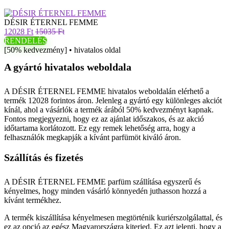
DÉSIR ÉTERNEL FEMME
12028 Ft
15035 Ft
RENDELÉS
[50% kedvezmény] • hivatalos oldal
A gyártó hivatalos weboldala
A DÉSIR ÉTERNEL FEMME hivatalos weboldalán elérhető a
termék 12028 forintos áron. Jelenleg a gyártó egy különleges akciót
kínál, ahol a vásárlók a termék árából 50% kedvezményt kapnak.
Fontos megjegyezni, hogy ez az ajánlat időszakos, és az akció
időtartama korlátozott. Ez egy remek lehetőség arra, hogy a
felhasználók megkapják a kívánt parfümöt kiváló áron.
Szállítás és fizetés
A DÉSIR ÉTERNEL FEMME parfüm szállítása egyszerű és
kényelmes, hogy minden vásárló könnyedén juthasson hozzá a
kívánt termékhez.
A termék kiszállítása kényelmesen megtörténik kuriérszolgálattal, és
ez az opció az egész Magyarországra kiterjed. Ez azt jelenti, hogy a