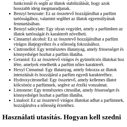
funkcionál és segíti az illatok stabilizálását, hogy azok
hosszabb ideig megmaradjanak.
Benzyl benzoate: Ez az összetevő hozzájárulhat a parfüm
tartósságához, valamint segíthet az illatok egyensúlyának
fenntartásában.
Benzyl salicylate: Egy olyan vegyület, amely a parfümben az
illatok tartósságát és karakterét növelheti.
Cinnamyl alcohol: Ez az összetevő hozzájárulhat a parfüm
virágos illatjegyeihez és a nőiesség fokozásához.
Cintronellol: Egy természetes illatanyag, amely frissességet és
könnyedséget hozhat a parfüm illatába.
Geraniol: Ez az összetevő virágos és gyümölcsös illatokat hoz
létre, amelyek emelhetik a parfüm nőies karakterét.
Hexyl Cinnamal: Egy illatanyag, amely fokozza az illatok
intenzitását és hozzájárul a parfüm egyedi karakteréhez.
Hydroxycitronellal: Egy összetevő, amely kellemes illatot
kölcsönöz a parfümnek, segítve az érzéki vonzalmat.
Limonene: Egy természetes citrusillat, amely frissességet és
könnyedséget hozhat a parfüm illatába.
Linalool: Ez az összetevő virágos illatokat adhat a parfümnek,
hozzájárulva a nőiesség érzetéhez.
Használati utasítás. Hogyan kell szedni