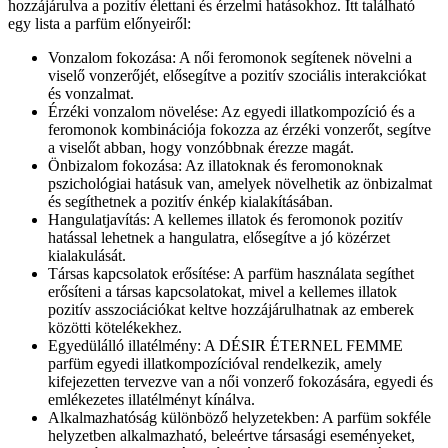
hozzájárulva a pozitív élettani és érzelmi hatásokhoz. Itt található
egy lista a parfüm előnyeiről:
Vonzalom fokozása: A női feromonok segítenek növelni a
viselő vonzerőjét, elősegítve a pozitív szociális interakciókat
és vonzalmat.
Érzéki vonzalom növelése: Az egyedi illatkompozíció és a
feromonok kombinációja fokozza az érzéki vonzerőt, segítve
a viselőt abban, hogy vonzóbbnak érezze magát.
Önbizalom fokozása: Az illatoknak és feromonoknak
pszichológiai hatásuk van, amelyek növelhetik az önbizalmat
és segíthetnek a pozitív énkép kialakításában.
Hangulatjavítás: A kellemes illatok és feromonok pozitív
hatással lehetnek a hangulatra, elősegítve a jó közérzet
kialakulását.
Társas kapcsolatok erősítése: A parfüm használata segíthet
erősíteni a társas kapcsolatokat, mivel a kellemes illatok
pozitív asszociációkat keltve hozzájárulhatnak az emberek
közötti kötelékekhez.
Egyedülálló illatélmény: A DÉSIR ÉTERNEL FEMME
parfüm egyedi illatkompozícióval rendelkezik, amely
kifejezetten tervezve van a női vonzerő fokozására, egyedi és
emlékezetes illatélményt kínálva.
Alkalmazhatóság különböző helyzetekben: A parfüm sokféle
helyzetben alkalmazható, beleértve társasági eseményeket,