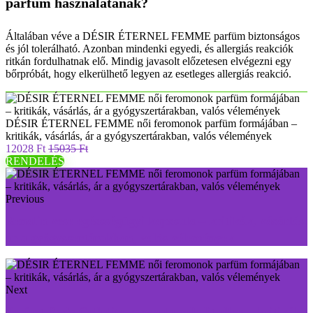
parfüm használatának?
Általában véve a DÉSIR ÉTERNEL FEMME parfüm biztonságos
és jól tolerálható. Azonban mindenki egyedi, és allergiás reakciók
ritkán fordulhatnak elő. Mindig javasolt előzetesen elvégezni egy
bőrpróbát, hogy elkerülhető legyen az esetleges allergiás reakció.
DÉSIR ÉTERNEL FEMME női feromonok parfüm formájában –
kritikák, vásárlás, ár a gyógyszertárakban, valós vélemények
12028 Ft
15035 Ft
RENDELÉS
Previous
Renalin vese egészségügyi kapszula – kritikák, vásárlás,
ár a gyógyszertárakban, valós vélemények
Next
Perfect Body Cellulite kapszula cellulit ellen – kritikák,