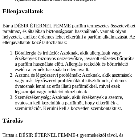
Ellenjavallatok
Bár a DÉSIR ÉTERNEL FEMME parfüm természetes összetevőket
tartalmaz, és általában biztonságosan használható, vannak olyan
helyzetek, amikor érdemes lehet elkerülni a parfüm alkalmazását. Az
ellenjavallatok közé tartozhatnak:
Bőrallergia és irritáció: Azoknak, akik allergiásak vagy
érzékenyek bizonyos összetevőkre, javasolt előzetes bőrpróba
a parfüm használata előtt. Allergiás reakciók és bőrirritáció
esetén a termék használata ellenjavallt.
Asztma és légzőszervi problémák: Azoknak, akik asztmások
vagy más légzőszervi problémákkal küszködnek, érdemes
óvatosnak lenni az erős illatú parfümökkel, mivel ezek
légszomjat vagy irritációt okozhatnak.
Szemérzékenység: Azoknak, akik érzékenyek a szemre,
óvatosan kell kezelniük a parfümöt, hogy elkerüljék a
szemirritációt. Kerülni kell a közvetlen szemkontaktust.
Tárolás
Tartsa a DÉSIR ÉTERNEL FEMME-t gyermekektől távol, és