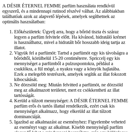
A DÉSIR ÉTERNEL FEMME parfüm használata rendkívül
egyszerű, és a mindennapi rutinod részévé válhat. Az alábbiakban
találhatóak azok az alapvető lépések, amelyek segíthetnek az
optimális használatban:
Előkészületek: Ügyelj arra, hogy a bőröd tiszta és száraz
legyen a parfüm felvitele előtt. Ha kívánod, hidratáló krémet
is használhatsz, mivel a hidratált bőr hosszabb ideig tartja az
illatot.
Vigyük fel a parfümöt: Tartsd a parfümöt egy kis távolságra a
bőrödtől, körülbelül 15-20 centiméterre. Spriccelj egy kis
mennyiséget a parfümből a pulzuspontokra, például a
csuklókra, a fül mögé, a nyakra vagy a könyök hajlatába.
Ezek a melegebb testrészek, amelyek segítik az illat fokozott
kibocsátását.
Ne dörzsöld meg: Miután felvitted a parfümöt, ne dörzsöld
meg az alkalmazott területet, mert ez csökkentheti az illat
tartósságát.
Kerüld a túlzott mennyiséget: A DÉSIR ÉTERNEL FEMME
parfüm erős és tartós illattal rendelkezik, ezért csak kis
mennyiséget alkalmazz, hogy elkerüld az illat túlzott
dominanciáját.
Igazítsd az alkalmazást az eseményhez: Figyelembe veheted
az eseményt vagy az alkalmat. Kisebb mennyiségű parfüm