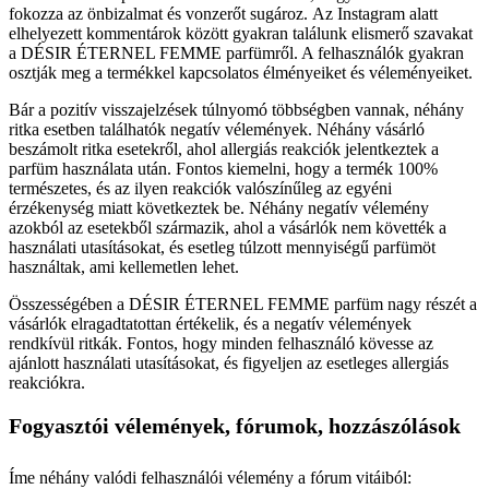
fokozza az önbizalmat és vonzerőt sugároz. Az Instagram alatt
elhelyezett kommentárok között gyakran találunk elismerő szavakat
a DÉSIR ÉTERNEL FEMME parfümről. A felhasználók gyakran
osztják meg a termékkel kapcsolatos élményeiket és véleményeiket.
Bár a pozitív visszajelzések túlnyomó többségben vannak, néhány
ritka esetben találhatók negatív vélemények. Néhány vásárló
beszámolt ritka esetekről, ahol allergiás reakciók jelentkeztek a
parfüm használata után. Fontos kiemelni, hogy a termék 100%
természetes, és az ilyen reakciók valószínűleg az egyéni
érzékenység miatt következtek be. Néhány negatív vélemény
azokból az esetekből származik, ahol a vásárlók nem követték a
használati utasításokat, és esetleg túlzott mennyiségű parfümöt
használtak, ami kellemetlen lehet.
Összességében a DÉSIR ÉTERNEL FEMME parfüm nagy részét a
vásárlók elragadtatottan értékelik, és a negatív vélemények
rendkívül ritkák. Fontos, hogy minden felhasználó kövesse az
ajánlott használati utasításokat, és figyeljen az esetleges allergiás
reakciókra.
Fogyasztói vélemények, fórumok, hozzászólások
Íme néhány valódi felhasználói vélemény a fórum vitáiból: