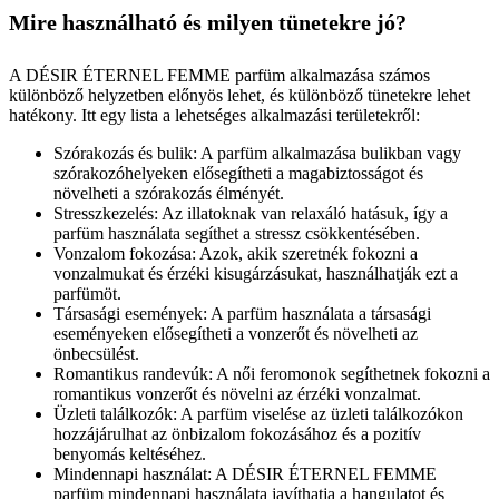
Mire használható és milyen tünetekre jó?
A DÉSIR ÉTERNEL FEMME parfüm alkalmazása számos
különböző helyzetben előnyös lehet, és különböző tünetekre lehet
hatékony. Itt egy lista a lehetséges alkalmazási területekről:
Szórakozás és bulik: A parfüm alkalmazása bulikban vagy
szórakozóhelyeken elősegítheti a magabiztosságot és
növelheti a szórakozás élményét.
Stresszkezelés: Az illatoknak van relaxáló hatásuk, így a
parfüm használata segíthet a stressz csökkentésében.
Vonzalom fokozása: Azok, akik szeretnék fokozni a
vonzalmukat és érzéki kisugárzásukat, használhatják ezt a
parfümöt.
Társasági események: A parfüm használata a társasági
eseményeken elősegítheti a vonzerőt és növelheti az
önbecsülést.
Romantikus randevúk: A női feromonok segíthetnek fokozni a
romantikus vonzerőt és növelni az érzéki vonzalmat.
Üzleti találkozók: A parfüm viselése az üzleti találkozókon
hozzájárulhat az önbizalom fokozásához és a pozitív
benyomás keltéséhez.
Mindennapi használat: A DÉSIR ÉTERNEL FEMME
parfüm mindennapi használata javíthatja a hangulatot és