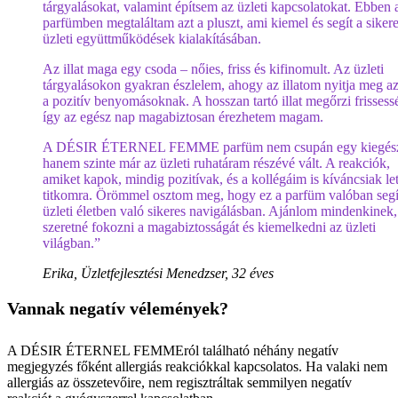
tárgyalásokat, valamint építsem az üzleti kapcsolatokat. Ebben 
parfümben megtaláltam azt a pluszt, ami kiemel és segít a siker
üzleti együttműködések kialakításában.
Az illat maga egy csoda – nőies, friss és kifinomult. Az üzleti
tárgyalásokon gyakran észlelem, ahogy az illatom nyitja meg az
a pozitív benyomásoknak. A hosszan tartó illat megőrzi frissess
így az egész nap magabiztosan érezhetem magam.
A DÉSIR ÉTERNEL FEMME parfüm nem csupán egy kiegész
hanem szinte már az üzleti ruhatáram részévé vált. A reakciók,
amiket kapok, mindig pozitívak, és a kollégáim is kíváncsiak let
titkomra. Örömmel osztom meg, hogy ez a parfüm valóban segí
üzleti életben való sikeres navigálásban. Ajánlom mindenkinek,
szeretné fokozni a magabiztosságát és kiemelkedni az üzleti
világban.”
Erika, Üzletfejlesztési Menedzser, 32 éves
Vannak negatív vélemények?
A DÉSIR ÉTERNEL FEMMEról található néhány negatív
megjegyzés főként allergiás reakciókkal kapcsolatos. Ha valaki nem
allergiás az összetevőire, nem regisztráltak semmilyen negatív