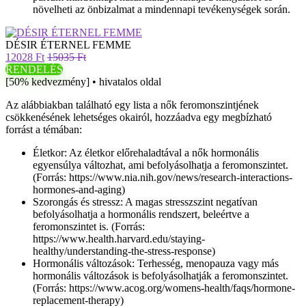
növelheti az önbizalmat a mindennapi tevékenységek során.
DÉSIR ÉTERNEL FEMME
12028 Ft
15035 Ft
RENDELÉS
[50% kedvezmény] • hivatalos oldal
Az alábbiakban található egy lista a nők feromonszintjének
csökkenésének lehetséges okairól, hozzáadva egy megbízható
forrást a témában:
Életkor: Az életkor előrehaladtával a nők hormonális
egyensúlya változhat, ami befolyásolhatja a feromonszintet.
(Forrás: https://www.nia.nih.gov/news/research-interactions-
hormones-and-aging)
Szorongás és stressz: A magas stresszszint negatívan
befolyásolhatja a hormonális rendszert, beleértve a
feromonszintet is. (Forrás:
https://www.health.harvard.edu/staying-
healthy/understanding-the-stress-response)
Hormonális változások: Terhesség, menopauza vagy más
hormonális változások is befolyásolhatják a feromonszintet.
(Forrás: https://www.acog.org/womens-health/faqs/hormone-
replacement-therapy)