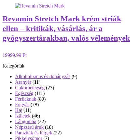
Revamin Stretch Mark krém striák
ellen – kritikák, vásárlás, ár a
gyógyszertárakban, valós vélemények
19999.99 Ft
Kategóriák
Alkoholizmus és dohányzás
(9)
Aranyér
(11)
Cukorbetegség
(23)
Egészség
(111)
Férfiaknak
(89)
Fogyás
(78)
Haj
(11)
Ízületek
(46)
Lábgomba
(22)
Népszerű áruk
(18)
Paraziták és férgek
(22)
Pikkelysömör
(7)