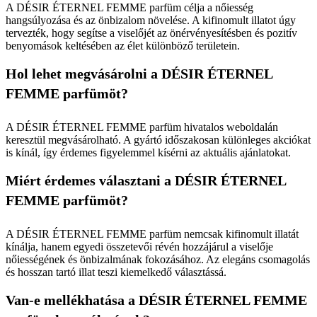
A DÉSIR ÉTERNEL FEMME parfüm célja a nőiesség
hangsúlyozása és az önbizalom növelése. A kifinomult illatot úgy
tervezték, hogy segítse a viselőjét az önérvényesítésben és pozitív
benyomások keltésében az élet különböző területein.
Hol lehet megvásárolni a DÉSIR ÉTERNEL
FEMME parfümöt?
A DÉSIR ÉTERNEL FEMME parfüm hivatalos weboldalán
keresztül megvásárolható. A gyártó időszakosan különleges akciókat
is kínál, így érdemes figyelemmel kísérni az aktuális ajánlatokat.
Miért érdemes választani a DÉSIR ÉTERNEL
FEMME parfümöt?
A DÉSIR ÉTERNEL FEMME parfüm nemcsak kifinomult illatát
kínálja, hanem egyedi összetevői révén hozzájárul a viselője
nőiességének és önbizalmának fokozásához. Az elegáns csomagolás
és hosszan tartó illat teszi kiemelkedő választássá.
Van-e mellékhatása a DÉSIR ÉTERNEL FEMME