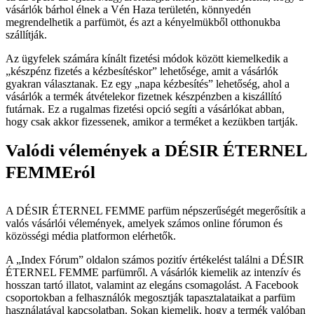
vásárlók bárhol élnek a Vén Haza területén, könnyedén
megrendelhetik a parfümöt, és azt a kényelmükből otthonukba
szállítják.
Az ügyfelek számára kínált fizetési módok között kiemelkedik a
„készpénz fizetés a kézbesítéskor” lehetősége, amit a vásárlók
gyakran választanak. Ez egy „napa kézbesítés” lehetőség, ahol a
vásárlók a termék átvételekor fizetnek készpénzben a kiszállító
futárnak. Ez a rugalmas fizetési opció segíti a vásárlókat abban,
hogy csak akkor fizessenek, amikor a terméket a kezükben tartják.
Valódi vélemények a DÉSIR ÉTERNEL
FEMMEról
A DÉSIR ÉTERNEL FEMME parfüm népszerűségét megerősítik a
valós vásárlói vélemények, amelyek számos online fórumon és
közösségi média platformon elérhetők.
A „Index Fórum” oldalon számos pozitív értékelést találni a DÉSIR
ÉTERNEL FEMME parfümről. A vásárlók kiemelik az intenzív és
hosszan tartó illatot, valamint az elegáns csomagolást. A Facebook
csoportokban a felhasználók megosztják tapasztalataikat a parfüm
használatával kapcsolatban. Sokan kiemelik, hogy a termék valóban