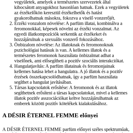
vegyületek, amelyek a természetes szervezetek által
kibocsátott anyagokhoz hasonlóan hatnak. Ezek a vegyületek
az érzékelőkön keresztül érzékelhetők és hatást
gyakorolhatnak másokra, fokozva a viselő vonzerőjét.
Érzéki vonzalom növelése: A parfüm illatai, kombinálva a
feromonokkal, képesek növelni az érzéki vonzalmat. Az
egyedi illatkompozíciók serkentik az érzékeket és
hozzájárulnak a szexuális vonzerő fokozásához.
Önbizalom növelése: Az illatoknak és feromonoknak
pszichológiai hatásuk is van. A kellemes illatok és a
természetes feromonok használata önbizalmat adhat a
viselőnek, ami elősegítheti a pozitív szociális interakciókat.
Hangulatjavítás: A parfüm illatainak és feromonjainak
kellemes hatása lehet a hangulatra. A jó illatok és a pozitív
érzések összekapcsolódhatnak, így a parfüm használata
segíthet a hangulat javításában.
Társas kapcsolatok erősítése: A feromonok és az illatok
segíthetnek erősíteni a társas kapcsolatokat, mivel a kellemes
illatok pozitív asszociációkat keltve hozzájárulhatnak az
emberek közötti pozitív kötelékek kialakulásához.
A DÉSIR ÉTERNEL FEMME előnyei
A DÉSIR ÉTERNEL FEMME parfüm előnyei széles spektrumúak,