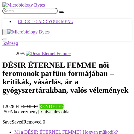
CLICK TO ADD YOUR MENU
Szépség
-20%
DÉSIR ÉTERNEL FEMME női
feromonok parfüm formájában –
kritikák, vásárlás, ár a
gyógyszertárakban, valós vélemények
12028 Ft
15035 Ft
RENDELÉS
[50% kedvezmény] • hivatalos oldal
Save
Saved
Removed
0
Mi a DÉSIR ÉTERNEL FEMME? Hogyan működik?