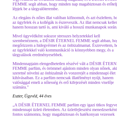
FEMME segít abban, hogy minden nap magabiztosan és erőtel
lépjek be a tárgyalóterembe.
Az elegáns és nőies illat valóban kifinomult, és azt észleltem, 
az ügyfelek és a kollégák is észreveszik. Az illat nemcsak kelle
hanem hosszan tartó is, ami kiváló a hosszú munkanapok során
Mivel ügyvédként sokszor stresszes helyzetekkel kell
szembenéznem, a DÉSIR ÉTERNEL FEMME segít abban, ho
megőrizzem a hidegvérmet és az önbizalmamat. Észrevettem, 
az ügyfelekkel való kommunikáció is könnyebben megy, és a
tárgyalások eredményesebbek.
Mindennapjaim elengedhetetlen részévé vált a DÉSIR ÉTER
FEMME parfüm, és örömmel ajánlom minden olyan nőnek, ak
szeretné növelni az önbizalmát és vonzerejét a mindennapi élet
kihívásaiban. Ez a parfüm nemcsak illatélményt nyújt, hanem
valósággal emeli a nőiesség és erő kifejezését minden viselője
számára.”
Eszter, Ügyvéd, 44 éves
„A DÉSIR ÉTERNEL FEMME parfüm egy igazi titkos fegyve
mindennapi üzleti életemben. Az üzletfejlesztési menedzserként
fontos számomra, hogy magabiztosan és hatékonyan vezessek