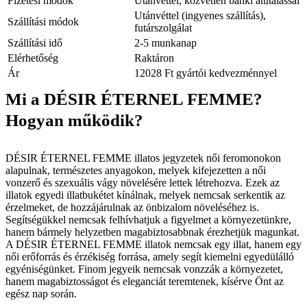
Fizetési módok
Utánvéttel, közvetlen banki átutalással
Utánvéttel (ingyenes szállítás),
Szállítási módok
futárszolgálat
Szállítási idő
2-5 munkanap
Elérhetőség
Raktáron
Ár
12028 Ft gyártói kedvezménnyel
Mi a DÉSIR ÉTERNEL FEMME?
Hogyan működik?
DÉSIR ÉTERNEL FEMME illatos jegyzetek női feromonokon
alapulnak, természetes anyagokon, melyek kifejezetten a női
vonzerő és szexuális vágy növelésére lettek létrehozva. Ezek az
illatok egyedi illatbukétet kínálnak, melyek nemcsak serkentik az
érzelmeket, de hozzájárulnak az önbizalom növeléséhez is.
Segítségükkel nemcsak felhívhatjuk a figyelmet a környezetünkre,
hanem bármely helyzetben magabiztosabbnak érezhetjük magunkat.
A DÉSIR ÉTERNEL FEMME illatok nemcsak egy illat, hanem egy
női erőforrás és érzékiség forrása, amely segít kiemelni egyedülálló
egyéniségünket. Finom jegyeik nemcsak vonzzák a környezetet,
hanem magabiztosságot és eleganciát teremtenek, kísérve Önt az
egész nap során.