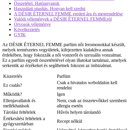
Összetétel. Hatóanyagok
Használati utasítás. Hogyan kell szedni
A DÉSIR ÉTERNEL FEMME eredeti ára és megrendelése
Valódi vélemények a DÉSIR ÉTERNEL FEMMEról
Orvosok véleménye
Következtetés
GYIK
Az DÉSIR ÉTERNEL FEMME parfüm női feromonokkal készült,
melyek természetes vegyületek, kifejezetten kialakítva annak
érdekében, hogy fokozzák a női vonzerőt és szexuális vonzalmat.
Ez a parfüm egyedi összetételével olyan illatokat tartalmaz, amelyek
serkentik az érzékeket és segíthetnek fokozni az önbizalmat.
Kiszerelés
Parfüm
Csak a hivatalos weboldalon kell
Ez csalás?
rendelni
Működik?
Igen
Ellenjavallatok és
Nem, csak az összetevőkkel szembeni
mellékhatások
allergia esetén
Tárolási feltételek
Hűvös helyen tárolandó
Értékesítési feltételek a
Recept nélkül
gyógyszertárban