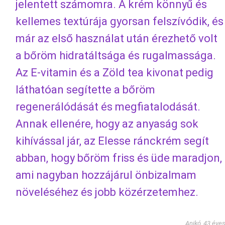
jelentett számomra. A krém könnyű és
kellemes textúrája gyorsan felszívódik, és
már az első használat után érezhető volt
a bőröm hidratáltsága és rugalmassága.
Az E-vitamin és a Zöld tea kivonat pedig
láthatóan segítette a bőröm
regenerálódását és megfiatalodását.
Annak ellenére, hogy az anyaság sok
kihívással jár, az Elesse ránckrém segít
abban, hogy bőröm friss és üde maradjon,
ami nagyban hozzájárul önbizalmam
növeléséhez és jobb közérzetemhez.
Anikó, 43 éve