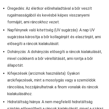
Öregedés: Az életkor előrehaladtával a bőr veszít
rugalmasságából és kevésbé képes visszanyerni
formáját, ami ráncokhoz vezet.
Napfénynek való kitettség (UV sugárzás): A nap UV
sugárzása károsítja a bőr kollagénjét és elasztinját, ami
elősegíti a ráncok kialakulását.
Dohányzás: A dohányzás elősegíti a ráncok kialakulását,
mivel csökkenti a bőr vérellátását, ami rontja a bőr
állapotát.
Kifejezések (arcizmok használata): Gyakori
arckifejezések, mint a mosolygás vagy a szemöldök
ráncolása, hozzájárulhatnak a finom vonalak és ráncok
kialakulásához.
Hidratáltság hiánya: A nem megfelelő hidratáltság
szintén elősegítheti a ráncok kialakulását, mivel a száraz