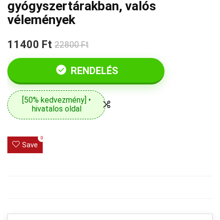
gyógyszertárakban, valós
vélemények
11400 Ft
22800 Ft
RENDELÉS
[50% kedvezmény] •
hivatalos oldal
0
Save