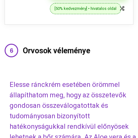
[50% kedvezmény] • hivatalos oldal
Orvosok véleménye
Elesse ránckrém esetében örömmel
állapíthatom meg, hogy az összetevők
gondosan összeválogatottak és
tudományosan bizonyított
hatékonyságukkal rendkívül előnyösek
lehetnek a bőr számára. Az Aloe vera és a