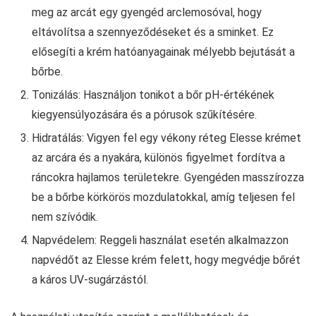
meg az arcát egy gyengéd arclemosóval, hogy
eltávolítsa a szennyeződéseket és a sminket. Ez
elősegíti a krém hatóanyagainak mélyebb bejutását a
bőrbe.
Tonizálás: Használjon tonikot a bőr pH-értékének
kiegyensúlyozására és a pórusok szűkítésére.
Hidratálás: Vigyen fel egy vékony réteg Elesse krémet
az arcára és a nyakára, különös figyelmet fordítva a
ráncokra hajlamos területekre. Gyengéden masszírozza
be a bőrbe körkörös mozdulatokkal, amíg teljesen fel
nem szívódik.
Napvédelem: Reggeli használat esetén alkalmazzon
napvédőt az Elesse krém felett, hogy megvédje bőrét
a káros UV-sugárzástól.