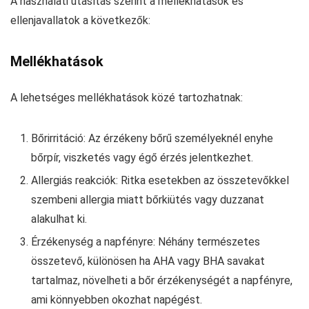
A használati utasítás szerint a mellékhatások és
ellenjavallatok a következők:
Mellékhatások
A lehetséges mellékhatások közé tartozhatnak:
Bőrirritáció: Az érzékeny bőrű személyeknél enyhe
bőrpír, viszketés vagy égő érzés jelentkezhet.
Allergiás reakciók: Ritka esetekben az összetevőkkel
szembeni allergia miatt bőrkiütés vagy duzzanat
alakulhat ki.
Érzékenység a napfényre: Néhány természetes
összetevő, különösen ha AHA vagy BHA savakat
tartalmaz, növelheti a bőr érzékenységét a napfényre,
ami könnyebben okozhat napégést.