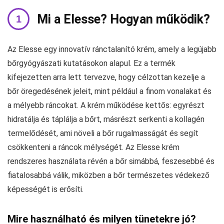
Mi a Elesse? Hogyan működik?
Az Elesse egy innovatív ránctalanító krém, amely a legújabb
bőrgyógyászati kutatásokon alapul. Ez a termék
kifejezetten arra lett tervezve, hogy célzottan kezelje a
bőr öregedésének jeleit, mint például a finom vonalakat és
a mélyebb ráncokat. A krém működése kettős: egyrészt
hidratálja és táplálja a bőrt, másrészt serkenti a kollagén
termelődését, ami növeli a bőr rugalmasságát és segít
csökkenteni a ráncok mélységét. Az Elesse krém
rendszeres használata révén a bőr simábbá, feszesebbé és
fiatalosabbá válik, miközben a bőr természetes védekező
képességét is erősíti.
Mire használható és milyen tünetekre jó?