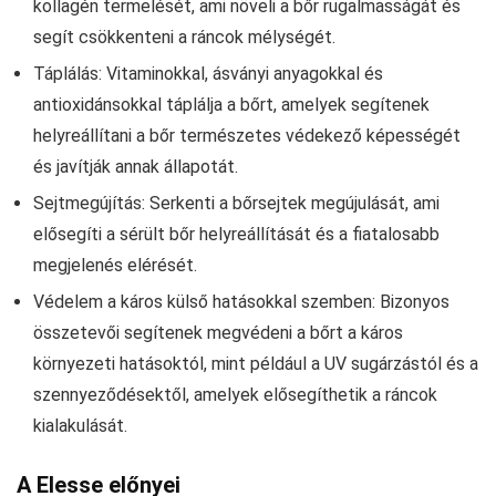
kollagén termelését, ami növeli a bőr rugalmasságát és
segít csökkenteni a ráncok mélységét.
Táplálás: Vitaminokkal, ásványi anyagokkal és
antioxidánsokkal táplálja a bőrt, amelyek segítenek
helyreállítani a bőr természetes védekező képességét
és javítják annak állapotát.
Sejtmegújítás: Serkenti a bőrsejtek megújulását, ami
elősegíti a sérült bőr helyreállítását és a fiatalosabb
megjelenés elérését.
Védelem a káros külső hatásokkal szemben: Bizonyos
összetevői segítenek megvédeni a bőrt a káros
környezeti hatásoktól, mint például a UV sugárzástól és a
szennyeződésektől, amelyek elősegíthetik a ráncok
kialakulását.
A Elesse előnyei