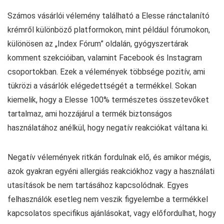
Számos vásárlói vélemény található a Elesse ránctalanító
krémről különböző platformokon, mint például fórumokon,
különösen az „Index Fórum” oldalán, gyógyszertárak
komment szekcióiban, valamint Facebook és Instagram
csoportokban. Ezek a vélemények többsége pozitív, ami
tükrözi a vásárlók elégedettségét a termékkel. Sokan
kiemelik, hogy a Elesse 100% természetes összetevőket
tartalmaz, ami hozzájárul a termék biztonságos
használatához anélkül, hogy negatív reakciókat váltana ki.
Negatív vélemények ritkán fordulnak elő, és amikor mégis,
azok gyakran egyéni allergiás reakciókhoz vagy a használati
utasítások be nem tartásához kapcsolódnak. Egyes
felhasználók esetleg nem veszik figyelembe a termékkel
kapcsolatos specifikus ajánlásokat, vagy előfordulhat, hogy