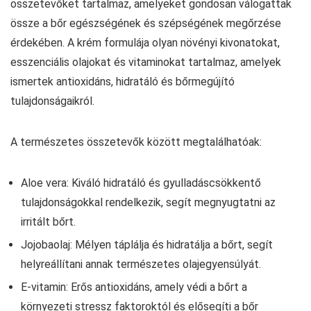
összetevőket tartalmaz, amelyeket gondosan válogattak
össze a bőr egészségének és szépségének megőrzése
érdekében. A krém formulája olyan növényi kivonatokat,
esszenciális olajokat és vitaminokat tartalmaz, amelyek
ismertek antioxidáns, hidratáló és bőrmegújító
tulajdonságaikról.
A természetes összetevők között megtalálhatóak:
Aloe vera: Kiváló hidratáló és gyulladáscsökkentő
tulajdonságokkal rendelkezik, segít megnyugtatni az
irritált bőrt.
Jojobaolaj: Mélyen táplálja és hidratálja a bőrt, segít
helyreállítani annak természetes olajegyensúlyát.
E-vitamin: Erős antioxidáns, amely védi a bőrt a
környezeti stressz faktoroktól és elősegíti a bőr