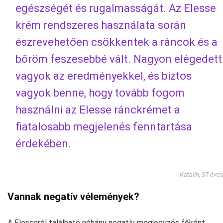
egészségét és rugalmasságát. Az Elesse
krém rendszeres használata során
észrevehetően csökkentek a ráncok és a
bőröm feszesebbé vált. Nagyon elégedett
vagyok az eredményekkel, és biztos
vagyok benne, hogy tovább fogom
használni az Elesse ránckrémet a
fiatalosabb megjelenés fenntartása
érdekében.
Katalin, 37 éve
Vannak negatív vélemények?
A Elesseról található néhány negatív megjegyzés főként