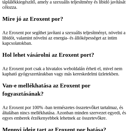
táplálékkiegészítő, amely a szexuális teljesítmény és libidó javítását
célozza.
Mire jó az Eroxent por?
Az Eroxent por segíthet javítani a szexuális teljesítményt, növelni a
libidót, valamint növelni az energia- és állóképességet az intim
kapcsolatokban.
Hol lehet vásárolni az Eroxent port?
Az Eroxent port csak a hivatalos weboldalán érheti el, mivel nem
kapható gyógyszertárakban vagy más kereskedelmi üzletekben.
Van-e mellékhatása az Eroxent por
fogyasztásának?
Az Eroxent por 100% -ban természetes összetevőket tartalmaz, és
általában nincs mellékhatása. Azonban minden szervezet egyedi, és
egyes emberek érzékenyebbek lehetnek az összetevőkre.
Mennyi ideig tart az Eroxent por hatása?