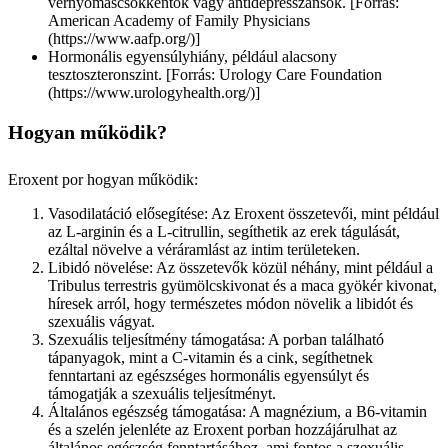
vérnyomáscsökkentők vagy antidepresszánsok. [Forrás:
American Academy of Family Physicians
(https://www.aafp.org/)]
Hormonális egyensúlyhiány, például alacsony
tesztoszteronszint. [Forrás: Urology Care Foundation
(https://www.urologyhealth.org/)]
Hogyan működik?
Eroxent por hogyan működik:
Vasodilatáció elősegítése: Az Eroxent összetevői, mint például
az L-arginin és a L-citrullin, segíthetik az erek tágulását,
ezáltal növelve a véráramlást az intim területeken.
Libidó növelése: Az összetevők közül néhány, mint például a
Tribulus terrestris gyümölcskivonat és a maca gyökér kivonat,
híresek arról, hogy természetes módon növelik a libidót és
szexuális vágyat.
Szexuális teljesítmény támogatása: A porban található
tápanyagok, mint a C-vitamin és a cink, segíthetnek
fenntartani az egészséges hormonális egyensúlyt és
támogatják a szexuális teljesítményt.
Általános egészség támogatása: A magnézium, a B6-vitamin
és a szelén jelenléte az Eroxent porban hozzájárulhat az
általános egészség fenntartásához, ami fontos a szexuális