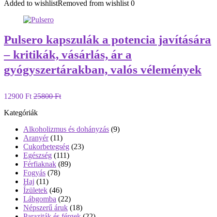
Added to wishlist
Removed from wishlist
0
Pulsero kapszulák a potencia javítására
– kritikák, vásárlás, ár a
gyógyszertárakban, valós vélemények
12900 Ft
25800 Ft
Kategóriák
Alkoholizmus és dohányzás
(9)
Aranyér
(11)
Cukorbetegség
(23)
Egészség
(111)
Férfiaknak
(89)
Fogyás
(78)
Haj
(11)
Ízületek
(46)
Lábgomba
(22)
Népszerű áruk
(18)
Paraziták és férgek
(22)