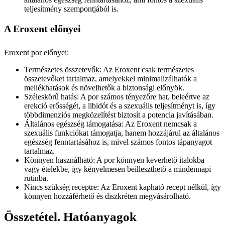
teljesítmény szempontjából is.
A Eroxent előnyei
Eroxent por előnyei:
Természetes összetevők: Az Eroxent csak természetes
összetevőket tartalmaz, amelyekkel minimalizálhatók a
mellékhatások és növelhetők a biztonsági előnyök.
Széleskörű hatás: A por számos tényezőre hat, beleértve az
erekció erősségét, a libidót és a szexuális teljesítményt is, így
többdimenziós megközelítést biztosít a potencia javításában.
Általános egészség támogatása: Az Eroxent nemcsak a
szexuális funkciókat támogatja, hanem hozzájárul az általános
egészség fenntartásához is, mivel számos fontos tápanyagot
tartalmaz.
Könnyen használható: A por könnyen keverhető italokba
vagy ételekbe, így kényelmesen beilleszthető a mindennapi
rutinba.
Nincs szükség receptre: Az Eroxent kapható recept nélkül, így
könnyen hozzáférhető és diszkréten megvásárolható.
Összetétel. Hatóanyagok