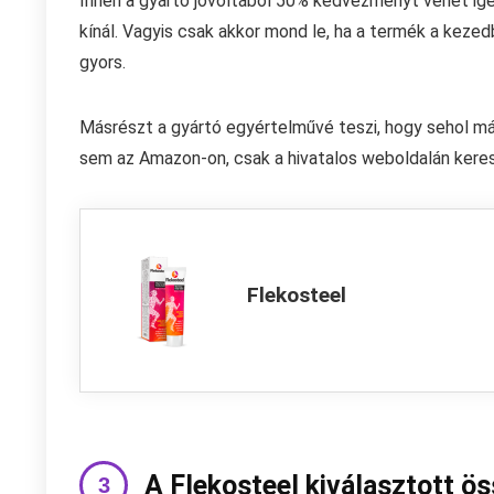
Innen a gyártó jóvoltából 50% kedvezményt vehet igén
kínál. Vagyis csak akkor mond le, ha a termék a kez
gyors.
Másrészt a gyártó egyértelművé teszi, hogy sehol m
sem az Amazon-on, csak a hivatalos weboldalán keresz
Flekosteel
A Flekosteel kiválasztott ö