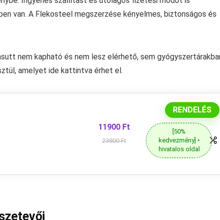
ybe. Ingyenes szállítást és utólagos fizetési módot is
edben van. A Flekosteel megszerzése kényelmes, biztonságos és
ásutt nem kapható és nem lesz elérhető, sem gyógyszertárakba
tül, amelyet ide kattintva érhet el.
RENDELÉS
11900 Ft
[50%
kedvezmény] •
23800 Ft
hivatalos oldal
sszetevői