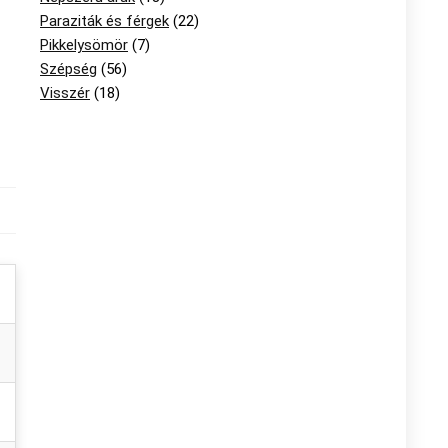
Paraziták és férgek
(22)
Pikkelysömör
(7)
Szépség
(56)
Visszér
(18)