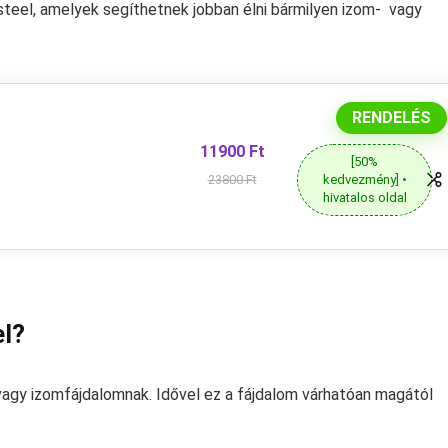
steel, amelyek segíthetnek jobban élni bármilyen
izom-
vagy
RENDELÉS
11900 Ft
[50%
kedvezmény] •
23800 Ft
hivatalos oldal
el?
 vagy izomfájdalomnak. Idővel ez a fájdalom várhatóan magától