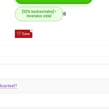
[50% kedvezmény] •
hivatalos oldal
0
Save
ekosteel?