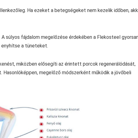
lenkezőleg. Ha ezeket a betegségeket nem kezelik időben, akk
és. A súlyos fájdalom megelőzése érdekében a Flekosteel gyorsa
 enyhítse a tüneteket.
 kenést, miközben elősegíti az érintett porcok regenerálódását,
ást. Hasonlóképpen, megelőző módszerként működik a jövőbeli