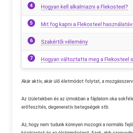
Hogyan kell alkalmazni a Flekosteel?
Mit fog kapni a Flekosteel használatáv
Szakértői vélemény
Hogyan változtatta meg a Flekosteel 
Akár aktív, akár ülő életmódot folytat, a mozgásszerv
Az ízületekben és az izmokban a fájdalom oka sokféle l
erőfeszítés, degeneratív betegségek stb.
Az, hogy nem tudunk könnyen mozogni a normális fej
közérzetet és az életminőséget. Azok, akik szenvedn