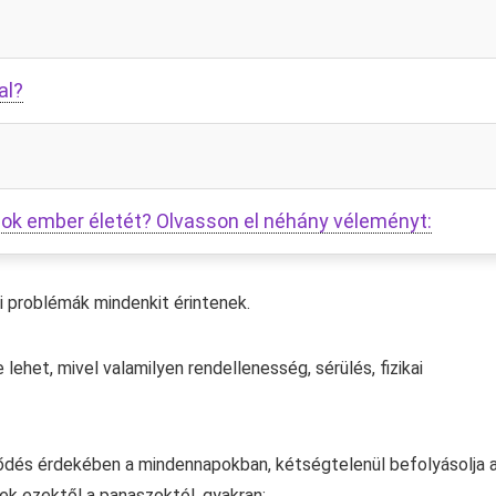
al?
sok ember életét? Olvasson el néhány véleményt:
i problémák mindenkit érintenek.
ehet, mivel valamilyen rendellenesség, sérülés, fizikai
lődés érdekében a mindennapokban, kétségtelenül befolyásolja 
ek ezektől a panaszoktól, gyakran: