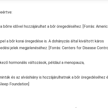
deértve:
 bőrre idővel hozzájárulhat a bőr öregedéséhez. [Forrás: Ameri
l a bőr korai öregedése is. A dohányzás által kiváltott káros
gedési jelek megjelenéséhez. [Forrás: Centers for Disease Contro
kező hormonális változások, például a menopauza,
minták és az alváshiány is hozzájárulhatnak a bőr öregedéséhez 
 Sleep Foundation]