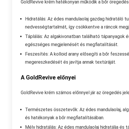
GoldRevive krém hatékonyan működik a bőr öregedésé
Hidratálás: Az édes mandulaolaj gazdag hidratáló t
nedvességtartalmát, így csökkentve a ráncok megje
Táplálás: Az algakivonatban található tápanyagok é
egészséges megjelenését és megfiatalítását.
Feszesítés: A kolloid arany elősegíti a bőr feszes
megereszkedését és javítja annak textúráját.
A GoldRevive előnyei
GoldRevive krém számos előnnyel jár az öregedés jel
Természetes összetevők: Az édes mandulaolaj, alg
és hatékonyak a bőr megfiatalításában.
Mély hidratálás: Az édes mandulaolaj hidratálja és tá