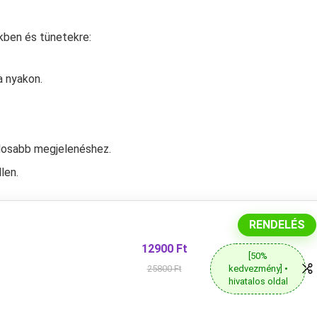
kben és tünetekre:
a nyakon.
talosabb megjelenéshez.
len.
RENDELÉS
12900 Ft
[50%
kedvezmény] •
25800 Ft
hivatalos oldal