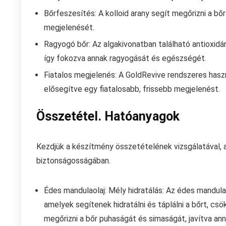
Bőrfeszesítés: A kolloid arany segít megőrizni a bő
megjelenését.
Ragyogó bőr: Az algakivonatban található antioxidá
így fokozva annak ragyogását és egészségét.
Fiatalos megjelenés: A GoldRevive rendszeres hasz
elősegítve egy fiatalosabb, frissebb megjelenést.
Összetétel. Hatóanyagok
Kezdjük a készítmény összetételének vizsgálatával,
biztonságosságában.
Édes mandulaolaj: Mély hidratálás: Az édes mandul
amelyek segítenek hidratálni és táplálni a bőrt, csö
megőrizni a bőr puhaságát és simaságát, javítva an