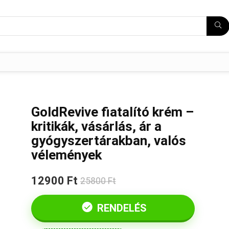
GoldRevive fiatalító krém –
kritikák, vásárlás, ár a
gyógyszertárakban, valós
vélemények
12900 Ft
25800 Ft
RENDELÉS