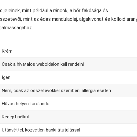
jeleinek, mint például a ráncok, a bőr fakósága és
etevői, mint az édes mandulaolaj, algakivonat és kolloid arany
ugalmasságához.
Krém
Csak a hivatalos weboldalon kell rendelni
Igen
Nem, csak az összetevőkkel szembeni allergia esetén
Hűvös helyen tárolandó
Recept nélkül
Utánvéttel, közvetlen banki átutalással