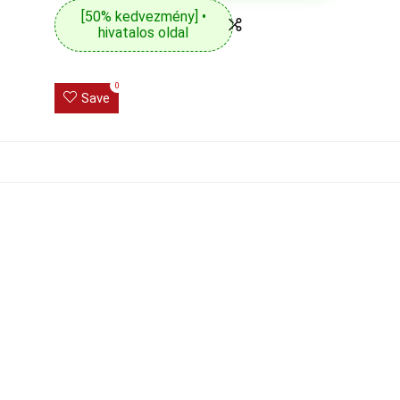
[50% kedvezmény] •
hivatalos oldal
0
Save