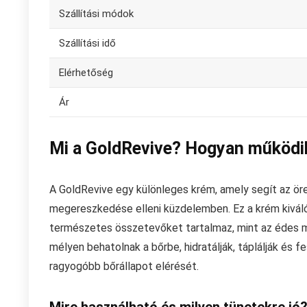
Szállítási módok
Szállítási idő
Elérhetőség
Ár
Mi a GoldRevive? Hogyan működi
A GoldRevive egy különleges krém, amely segít az öre
megereszkedése elleni küzdelemben. Ez a krém kiválóa
természetes összetevőket tartalmaz, mint az édes ma
mélyen behatolnak a bőrbe, hidratálják, táplálják és f
ragyogóbb bőrállapot elérését.
Mire használható és milyen tünetekre jó