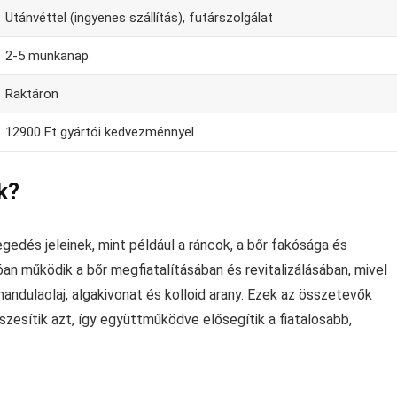
Utánvéttel (ingyenes szállítás), futárszolgálat
2-5 munkanap
Raktáron
12900 Ft gyártói kedvezménnyel
k?
gedés jeleinek, mint például a ráncok, a bőr fakósága és
n működik a bőr megfiatalításában és revitalizálásában, mivel
ndulaolaj, algakivonat és kolloid arany. Ezek az összetevők
eszesítik azt, így együttműködve elősegítik a fiatalosabb,
?