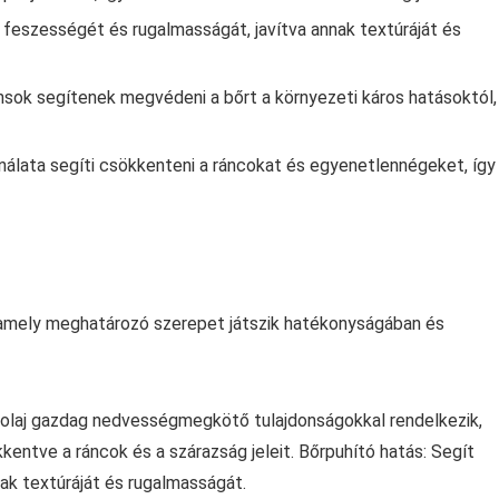
r feszességét és rugalmasságát, javítva annak textúráját és
nsok segítenek megvédeni a bőrt a környezeti káros hatásoktól,
nálata segíti csökkenteni a ráncokat és egyenetlennégeket, így
 amely meghatározó szerepet játszik hatékonyságában és
aolaj gazdag nedvességmegkötő tulajdonságokkal rendelkezik,
kkentve a ráncok és a szárazság jeleit. Bőrpuhító hatás: Segít
nak textúráját és rugalmasságát.