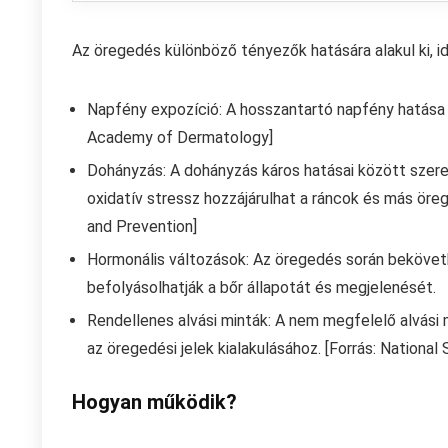
Az öregedés különböző tényezők hatására alakul ki, i
Napfény expozíció: A hosszantartó napfény hatása a
Academy of Dermatology]
Dohányzás: A dohányzás káros hatásai között szerepe
oxidatív stressz hozzájárulhat a ráncok és más öre
and Prevention]
Hormonális változások: Az öregedés során bekövet
befolyásolhatják a bőr állapotát és megjelenését.
Rendellenes alvási minták: A nem megfelelő alvási 
az öregedési jelek kialakulásához. [Forrás: National
Hogyan működik?