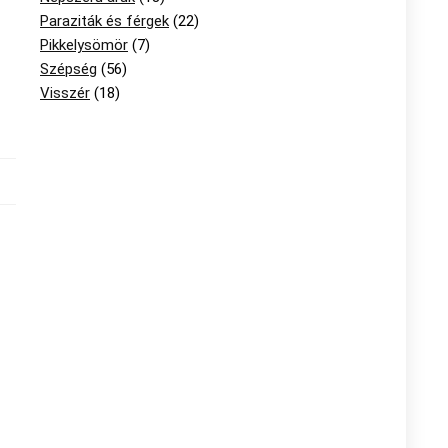
Paraziták és férgek
(22)
Pikkelysömör
(7)
Szépség
(56)
Visszér
(18)