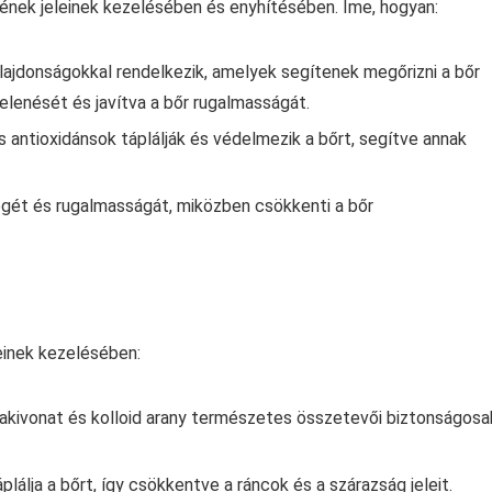
nek jeleinek kezelésében és enyhítésében. Íme, hogyan:
ulajdonságokkal rendelkezik, amelyek segítenek megőrizni a bőr
lenését és javítva a bőr rugalmasságát.
s antioxidánsok táplálják és védelmezik a bőrt, segítve annak
ségét és rugalmasságát, miközben csökkenti a bőr
einek kezelésében:
akivonat és kolloid arany természetes összetevői biztonságosa
plálja a bőrt, így csökkentve a ráncok és a szárazság jeleit.