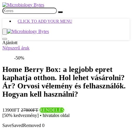
CLICK TO ADD YOUR MENU
Ajánlott
Népszerű áruk
-50%
Home Berry Box: a legjobb epret
kaphatja otthon. Hol lehet vásárolni?
Ár? Orvosi vélemény és felhasználók.
Hogyan kell használni?
13900FT
27800FT
RENDELÉS
[50% kedvezmény] • hivatalos oldal
Save
Saved
Removed
0