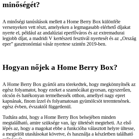
minőségét?
A minőségi tanúsítások mellett a Home Berry Box különféle
versenyeken vett részt, amelyeken a legmagasabb elérhető díjakat
nyerte el, például az andalúziai eperfőváros és az extremadurai
legjobb díjat, a madridi V kertészeti fesztivál nyertesét és az „Ország
eper” gasztronómiai vásár nyertese szintén 2019-ben.
Hogyan nőjek a Home Berry Box?
A Home Berry Box gyártói arra törekedtek, hogy megkönnyítsék az
egész folyamatot, hogy ezeket a szamócákat gyorsan, egyszerűen,
olcsón és hatékonyan termelhessék otthon, amellyel nagy epret
kapnának, finom ízzel és folyamatosan gyümölcsöt teremtenének.
egész évben, évszaktól függetlenül.
Tudtára adni, hogy a Home Berry Box belsejében minden
megtalálható, amire szüksége van, így ültetését megteheti. Az első
lépés az, hogy a magokat ebbe a funkcióba választott helyre ültesse,
a megjelölt utasításokat követve, és használja a készletben található