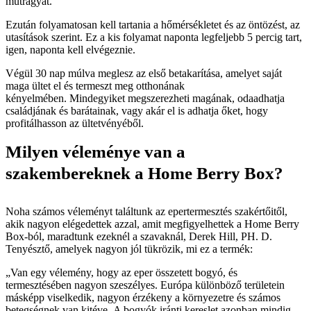
műtrágyát.
Ezután folyamatosan kell tartania a hőmérsékletet és az öntözést, az
utasítások szerint. Ez a kis folyamat naponta legfeljebb 5 percig tart,
igen, naponta kell elvégeznie.
Végül 30 nap múlva meglesz az első betakarítása, amelyet saját
maga ültet el és termeszt meg otthonának
kényelmében. Mindegyiket megszerezheti magának, odaadhatja
családjának és barátainak, vagy akár el is adhatja őket, hogy
profitálhasson az ültetvényéből.
Milyen véleménye van a
szakembereknek a Home Berry Box?
Noha számos véleményt találtunk az epertermesztés szakértőitől,
akik nagyon elégedettek azzal, amit megfigyelhettek a Home Berry
Box-ból, maradtunk ezeknél a szavaknál, Derek Hill, PH. D.
Tenyésztő, amelyek nagyon jól tükrözik, mi ez a termék:
„Van egy vélemény, hogy az eper összetett bogyó, és
termesztésében nagyon szeszélyes. Európa különböző területein
másképp viselkedik, nagyon érzékeny a környezetre és számos
betegségnek van kitéve. A bogyók iránti kereslet azonban mindig