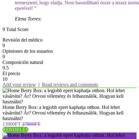
termeszteni, hogy eladja. Nem hasonlítható össze a terasz norm
eperével! ”
Elena Torres:
9
Total Score
Revisión del médico
9
Opiniones de los usuarios
9
Composición natural
9.5
El precio
10
Add your review
|
Read reviews and comments
Home Berry Box: a legjobb epret kaphatja otthon. Hol lehet
vásárolni? Ár? Orvosi vélemény és felhasználók. Hogyan kell
használni?
13900FT
27800FT
RENDELÉS