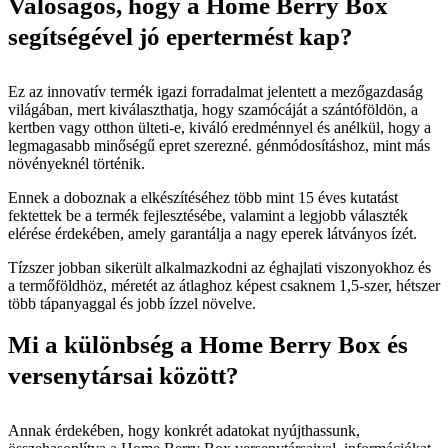
Valóságos, hogy a Home Berry Box
segítségével jó epertermést kap?
Ez az innovatív termék igazi forradalmat jelentett a mezőgazdaság
világában, mert kiválaszthatja, hogy szamócáját a szántóföldön, a
kertben vagy otthon ülteti-e, kiváló eredménnyel és anélkül, hogy a
legmagasabb minőségű epret szerezné. génmódosításhoz, mint más
növényeknél történik.
Ennek a doboznak a elkészítéséhez több mint 15 éves kutatást
fektettek be a termék fejlesztésébe, valamint a legjobb választék
elérése érdekében, amely garantálja a nagy eperek látványos ízét.
Tízszer jobban sikerült alkalmazkodni az éghajlati viszonyokhoz és
a termőföldhöz, méretét az átlaghoz képest csaknem 1,5-szer, hétszer
több tápanyaggal és jobb ízzel növelve.
Mi a különbség a Home Berry Box és
versenytársai között?
Annak érdekében, hogy konkrét adatokat nyújthassunk,