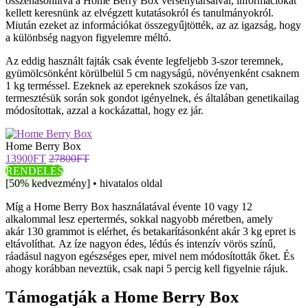
összehasonlítva a Home Berry Box versenytársaival, információkat
kellett keresnünk az elvégzett kutatásokról és tanulmányokról.
Miután ezeket az információkat összegyűjtötték, az az igazság, hogy
a különbség nagyon figyelemre méltó.
Az eddig használt fajták csak évente legfeljebb 3-szor teremnek,
gyümölcsönként körülbelül 5 cm nagyságú, növényenként csaknem
1 kg terméssel. Ezeknek az epereknek szokásos íze van,
termesztésük során sok gondot igényelnek, és általában genetikailag
módosítottak, azzal a kockázattal, hogy ez jár.
Home Berry Box
13900FT
27800FT
RENDELÉS
[50% kedvezmény] • hivatalos oldal
Míg a Home Berry Box használatával évente 10 vagy 12
alkalommal lesz epertermés, sokkal nagyobb méretben, amely
akár 130 grammot is elérhet, és betakarításonként akár 3 kg epret is
eltávolíthat. Az íze nagyon édes, lédús és intenzív vörös színű,
ráadásul nagyon egészséges eper, mivel nem módosították őket. És
ahogy korábban neveztük, csak napi 5 percig kell figyelnie rájuk.
Támogatják a Home Berry Box