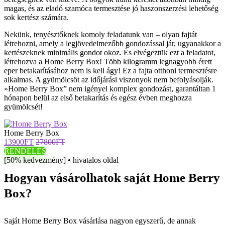
magas, és az eladó szamóca termesztése jó haszonszerzési lehetőség
sok kertész számára.
Nekünk, tenyésztőknek komoly feladatunk van – olyan fajtát
létrehozni, amely a legjövedelmezőbb gondozással jár, ugyanakkor a
kertészeknek minimális gondot okoz. És elvégeztük ezt a feladatot,
létrehozva a Home Berry Box! Több kilogramm legnagyobb érett
eper betakarításához nem is kell ágy! Ez a fajta otthoni termesztésre
alkalmas. A gyümölcsöt az időjárási viszonyok nem befolyásolják.
»Home Berry Box” nem igényel komplex gondozást, garantáltan 1
hónapon belül az első betakarítás és egész évben meghozza
gyümölcsét!
Home Berry Box
13900FT
27800FT
RENDELÉS
[50% kedvezmény] • hivatalos oldal
Hogyan vásárolhatok saját Home Berry
Box?
Saját Home Berry Box vásárlása nagyon egyszerű, de annak