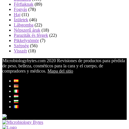
Férfiaknak
(89)
Fogyás
(78)
Haj
(11)
Ízületek
(46)
Lábgomba
(22)
Népszerű áruk
(18)
Paraziták és férgek
(22)
Pikkelysömör
(7)
Szépség
(56)
Visszér
(18)
Microbiologybytes.com 2020 Revisiones de productos para pérdida
de peso, belleza, cosméticos para la cara y el cuerpo, de
compradores y médicos.
Mapa del sitio