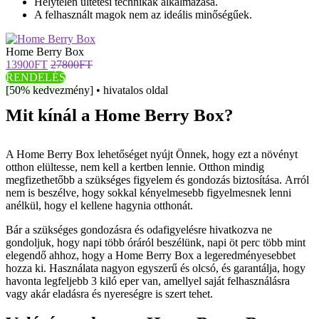
Helytelen ültetési technikák alkalmazása.
A felhasznált magok nem az ideális minőségűek.
Home Berry Box
13900FT
27800FT
RENDELÉS
[50% kedvezmény] • hivatalos oldal
Mit kínál a Home Berry Box?
A Home Berry Box lehetőséget nyújt Önnek, hogy ezt a növényt
otthon elültesse, nem kell a kertben lennie. Otthon mindig
megfizethetőbb a szükséges figyelem és gondozás biztosítása. Arról
nem is beszélve, hogy sokkal kényelmesebb figyelmesnek lenni
anélkül, hogy el kellene hagynia otthonát.
Bár a szükséges gondozásra és odafigyelésre hivatkozva ne
gondoljuk, hogy napi több óráról beszélünk, napi öt perc több mint
elegendő ahhoz, hogy a Home Berry Box a legeredményesebbet
hozza ki. Használata nagyon egyszerű és olcsó, és garantálja, hogy
havonta legfeljebb 3 kiló eper van, amellyel saját felhasználásra
vagy akár eladásra és nyereségre is szert tehet.