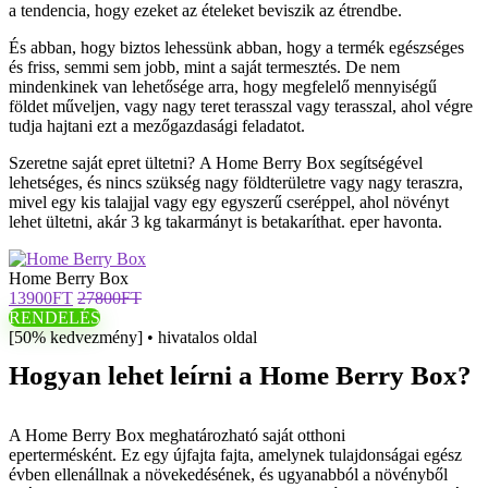
a tendencia, hogy ezeket az ételeket beviszik az étrendbe.
És abban, hogy biztos lehessünk abban, hogy a termék egészséges
és friss, semmi sem jobb, mint a saját termesztés. De nem
mindenkinek van lehetősége arra, hogy megfelelő mennyiségű
földet műveljen, vagy nagy teret terasszal vagy terasszal, ahol végre
tudja hajtani ezt a mezőgazdasági feladatot.
Szeretne saját epret ültetni? A Home Berry Box segítségével
lehetséges, és nincs szükség nagy földterületre vagy nagy teraszra,
mivel egy kis talajjal vagy egy egyszerű cseréppel, ahol növényt
lehet ültetni, akár 3 kg takarmányt is betakaríthat. eper havonta.
Home Berry Box
13900FT
27800FT
RENDELÉS
[50% kedvezmény] • hivatalos oldal
Hogyan lehet leírni a Home Berry Box?
A Home Berry Box meghatározható saját otthoni
epertermésként. Ez egy újfajta fajta, amelynek tulajdonságai egész
évben ellenállnak a növekedésének, és ugyanabból a növényből