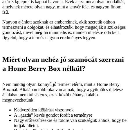
akár 3 kg epret is kaphat havonta. Ezek a szamóca olyan modalitás,
amelynek mérete olyan nagy, mint a tenyér fele, és nagyon finom
ízű.
Nagyon ajánlott azoknak az embereknek, akik szeretik otthon
termeszteni a dolgokat, és elhatározták, hogy megadják a szükséges
gondozást, mivel még ha minimális is, minden ültetésre oda kell
figyelni, hogy a termés nagyon eredményes legyen.
Miért olyan nehéz jó szamócát szerezni
a Home Berry Box nélkül?
Nem mindig olyan könnyű jó termést elérni, mint a Home Berry
Box-nál. Általában több oka van annak, hogy a gyümölcs ültetése
általában nem túl sikeres, ezek közül néhányat alább
megnevezhetünk:
Kedvezőtlen időjárási viszonyok
A „gazda” kevés gondot fordít a terményre
Nagy erőfeszítésekre és földre van szükségük ahhoz, hogy be
tudják ültetni.