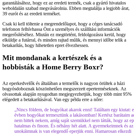
garantálásához, hogy ez az eredeti termék, csak a gyártó hivatalos
weboldalán szabad megvásárolnia. Ebben megtalálja a legjobb árat,
39 eurót és az eredeti terméket.
Csak ki kell töltenie a megrendelőlapot, hogy a céges tanácsadó
telefonon felhívhassa Önt a személyes és szállítási információk
megerősítéséhez. Miután ez megtörtént, feldolgozásra kerül, hogy
elküldje a futárral, és minden rajtad múlik, és mennyi időbe telik a
betakarítás, hogy hihetetlen epret élvezhessen.
Mit mondanak a kertészek és a
hobbisták a Home Berry Boxr?
Az eperkedvelők és általában a termelők is nagyon örültek a házi
bogyósdoboznak köszönhetően megszerzett eperterméseknek. Az
olvasottak alapján nyugodtan megjegyezhetjük, hogy több mint 95%
elégedett a betakarításával. Van egy példa erre a nőre:
„Nincs földem, de bogyókat akarok enni! Találtam egy kiutat: 
évben bogyókat termesztünk a lakásomban! Kertész barátaim a
nem hittek nekem, amíg saját szemükkel nem látták, hogy az ep
hatalmas és finom. És néhány hét alatt. A gyermekeimnek és az
unokáimnak is van elegendő eperjük enni. Hamarosan elkezdi