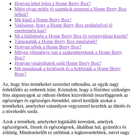
Hogyan lehet leírni a Home Berry Box?
Miért olyan nehéz jó szamócát szerezni a Home Berry Box
nélkül?
Mit kínál a Home Berry Box?
Valóságos, hogy a Home Berry Box segítségével jó
epertermést kap?
Mi a különbség a Home Berry Box és versenytársai között?
Támogatják a Home Berry Box minőségét?
Hogyan nőjek a Home Berry Box?
Milyen véleménye van a szakembereknek a Home Berry
Box?
Hogyan vásárolhatok saját Home Berry Box?
Mit mondanak a kertészek és a hobbisták a Home Berry
Boxr?
Az, hogy friss termékeket szerezhet otthonába, az egyik nagy
érdeklődés az emberek iránt. Köztudott, hogy a főzéshez szükséges
friss alapanyagok az otthoni életben közvetlenül összefüggenek az
egészséges és egészséges étrenddel, mivel kerüljük azokat a
termékeket, amelyeket valamilyen vegyszerrel kezeltek az ültetés és
a növekedés során.
Azok a termékek, amelyeket leginkább keresünk, amelyek
egészségesek, frissek és egészségesek, általában hal, gyümölcs és
zöldség. Mindenekelőtt ez utóbbiak a legkeresettebbek, mivel nagy