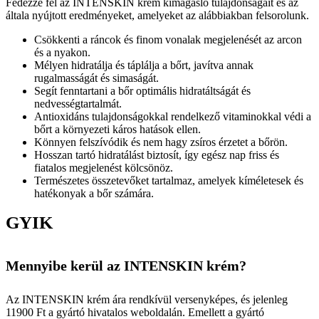
Fedezze fel az INTENSKIN krém kimagasló tulajdonságait és az
általa nyújtott eredményeket, amelyeket az alábbiakban felsorolunk.
Csökkenti a ráncok és finom vonalak megjelenését az arcon
és a nyakon.
Mélyen hidratálja és táplálja a bőrt, javítva annak
rugalmasságát és simaságát.
Segít fenntartani a bőr optimális hidratáltságát és
nedvességtartalmát.
Antioxidáns tulajdonságokkal rendelkező vitaminokkal védi a
bőrt a környezeti káros hatások ellen.
Könnyen felszívódik és nem hagy zsíros érzetet a bőrön.
Hosszan tartó hidratálást biztosít, így egész nap friss és
fiatalos megjelenést kölcsönöz.
Természetes összetevőket tartalmaz, amelyek kíméletesek és
hatékonyak a bőr számára.
GYIK
Mennyibe kerül az INTENSKIN krém?
Az INTENSKIN krém ára rendkívül versenyképes, és jelenleg
11900 Ft a gyártó hivatalos weboldalán. Emellett a gyártó