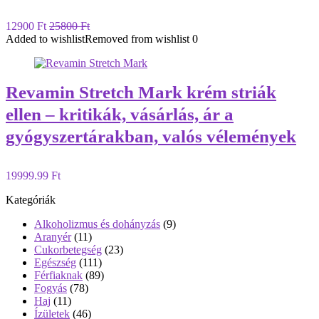
12900 Ft
25800 Ft
Added to wishlist
Removed from wishlist
0
Revamin Stretch Mark krém striák
ellen – kritikák, vásárlás, ár a
gyógyszertárakban, valós vélemények
19999.99 Ft
Kategóriák
Alkoholizmus és dohányzás
(9)
Aranyér
(11)
Cukorbetegség
(23)
Egészség
(111)
Férfiaknak
(89)
Fogyás
(78)
Haj
(11)
Ízületek
(46)