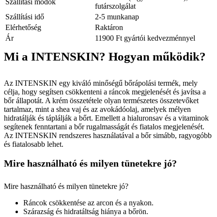
Szállítási módok
futárszolgálat
Szállítási idő
2-5 munkanap
Elérhetőség
Raktáron
Ár
11900 Ft gyártói kedvezménnyel
Mi a INTENSKIN? Hogyan működik?
Az INTENSKIN egy kiváló minőségű bőrápolási termék, mely
célja, hogy segítsen csökkenteni a ráncok megjelenését és javítsa a
bőr állapotát. A krém összetétele olyan természetes összetevőket
tartalmaz, mint a shea vaj és az avokádóolaj, amelyek mélyen
hidratálják és táplálják a bőrt. Emellett a hialuronsav és a vitaminok
segítenek fenntartani a bőr rugalmasságát és fiatalos megjelenését.
Az INTENSKIN rendszeres használatával a bőr simább, ragyogóbb
és fiatalosabb lehet.
Mire használható és milyen tünetekre jó?
Mire használható és milyen tünetekre jó?
Ráncok csökkentése az arcon és a nyakon.
Szárazság és hidratáltság hiánya a bőrön.