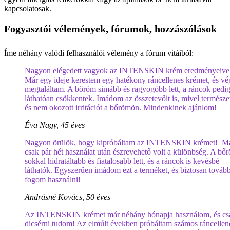
kapcsolatosak.
Fogyasztói vélemények, fórumok, hozzászólások
Íme néhány valódi felhasználói vélemény a fórum vitáiból:
Nagyon elégedett vagyok az INTENSKIN krém eredményeive
Már egy ideje kerestem egy hatékony ráncellenes krémet, és vé
megtaláltam. A bőröm simább és ragyogóbb lett, a ráncok pedi
láthatóan csökkentek. Imádom az összetevőit is, mivel természe
és nem okozott irritációt a bőrömön. Mindenkinek ajánlom!
Éva Nagy, 45 éves
Nagyon örülök, hogy kipróbáltam az INTENSKIN krémet! M
csak pár hét használat után észrevehető volt a különbség. A bő
sokkal hidratáltabb és fiatalosabb lett, és a ráncok is kevésbé
láthatók. Egyszerűen imádom ezt a terméket, és biztosan továb
fogom használni!
Andrásné Kovács, 50 éves
Az INTENSKIN krémet már néhány hónapja használom, és cs
dicsérni tudom! Az elmúlt években próbáltam számos ráncellen