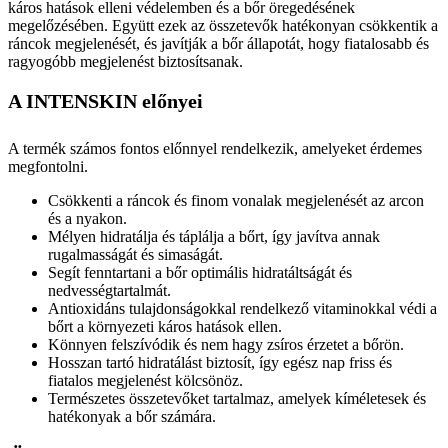
káros hatások elleni védelemben és a bőr öregedésének
megelőzésében. Együtt ezek az összetevők hatékonyan csökkentik a
ráncok megjelenését, és javítják a bőr állapotát, hogy fiatalosabb és
ragyogóbb megjelenést biztosítsanak.
A INTENSKIN előnyei
A termék számos fontos előnnyel rendelkezik, amelyeket érdemes
megfontolni.
Csökkenti a ráncok és finom vonalak megjelenését az arcon
és a nyakon.
Mélyen hidratálja és táplálja a bőrt, így javítva annak
rugalmasságát és simaságát.
Segít fenntartani a bőr optimális hidratáltságát és
nedvességtartalmát.
Antioxidáns tulajdonságokkal rendelkező vitaminokkal védi a
bőrt a környezeti káros hatások ellen.
Könnyen felszívódik és nem hagy zsíros érzetet a bőrön.
Hosszan tartó hidratálást biztosít, így egész nap friss és
fiatalos megjelenést kölcsönöz.
Természetes összetevőket tartalmaz, amelyek kíméletesek és
hatékonyak a bőr számára.