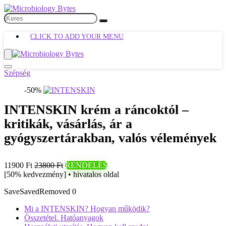
CLICK TO ADD YOUR MENU
Szépség
-50%
INTENSKIN krém a ráncoktól –
kritikák, vásárlás, ár a
gyógyszertárakban, valós vélemények
11900 Ft
23800 Ft
RENDELÉS
[50% kedvezmény] • hivatalos oldal
Save
Saved
Removed
0
Mi a INTENSKIN? Hogyan működik?
Összetétel. Hatóanyagok