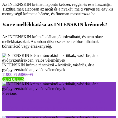
Az INTENSKIN krémet naponta kétszer, reggel és este használja.
Tisztítsa meg alaposan az arcát és a nyakát, majd vigyen fel egy kis
mennyiségű krémet a bőrére, és finoman masszírozza be.
Van-e mellékhatása az INTENSKIN krémnek?
Az INTENSKIN krém általában jól tolerálható, és nem okoz
mellékhatásokat. Azonban ritka esetekben előfordulhatnak
bőrirritáció vagy érzékenység.
INTENSKIN krém a ráncoktól – kritikák, vásárlás, ár a
gyógyszertárakban, valós vélemények
11900 Ft
23800 Ft
RENDELÉS
Previous
Prostovit cseppek prosztatagyulladásra – kritikák,
vásárlás, ár a gyógyszertárakban, valós vélemények