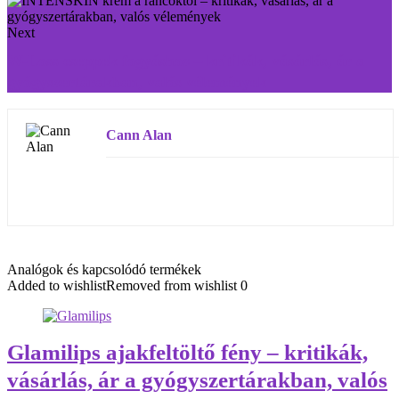
Next
W-Loss cseppek fogyáshoz – kritikák, vásárlás, ár a
gyógyszertárakban, valós vélemények
Cann Alan
Analógok és kapcsolódó termékek
Added to wishlist
Removed from wishlist
0
Glamilips ajakfeltöltő fény – kritikák,
vásárlás, ár a gyógyszertárakban, valós