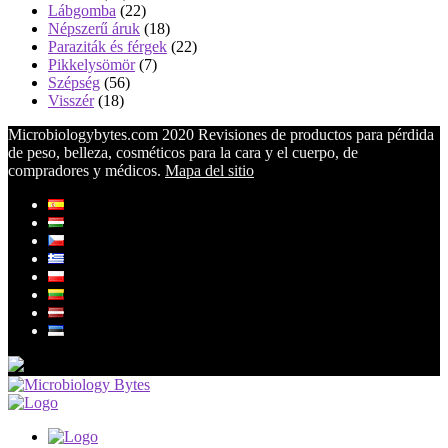
Lábgomba
(22)
Népszerű áruk
(18)
Paraziták és férgek
(22)
Pikkelysömör
(7)
Szépség
(56)
Visszér
(18)
Microbiologybytes.com 2020 Revisiones de productos para pérdida
de peso, belleza, cosméticos para la cara y el cuerpo, de
compradores y médicos.
Mapa del sitio