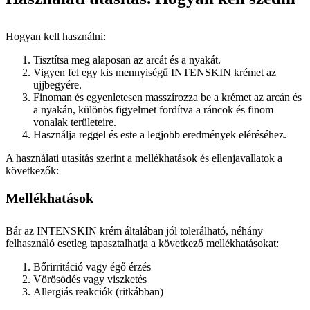
Hogyan kell használni:
Tisztítsa meg alaposan az arcát és a nyakát.
Vigyen fel egy kis mennyiségű INTENSKIN krémet az
ujjbegyére.
Finoman és egyenletesen masszírozza be a krémet az arcán és
a nyakán, különös figyelmet fordítva a ráncok és finom
vonalak területeire.
Használja reggel és este a legjobb eredmények eléréséhez.
A használati utasítás szerint a mellékhatások és ellenjavallatok a
következők:
Mellékhatások
Bár az INTENSKIN krém általában jól tolerálható, néhány
felhasználó esetleg tapasztalhatja a következő mellékhatásokat:
Bőrirritáció vagy égő érzés
Vörösödés vagy viszketés
Allergiás reakciók (ritkábban)