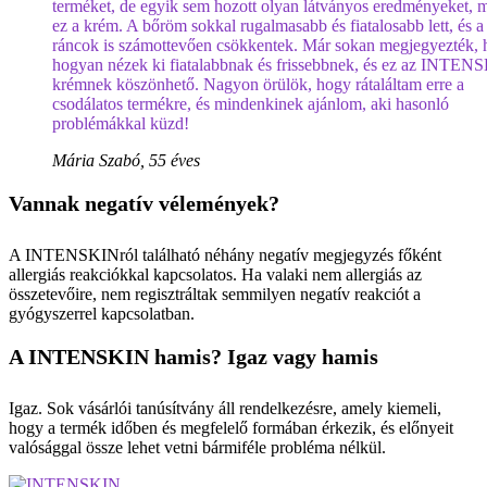
terméket, de egyik sem hozott olyan látványos eredményeket, m
ez a krém. A bőröm sokkal rugalmasabb és fiatalosabb lett, és a
ráncok is számottevően csökkentek. Már sokan megjegyezték,
hogyan nézek ki fiatalabbnak és frissebbnek, és ez az INTEN
krémnek köszönhető. Nagyon örülök, hogy rátaláltam erre a
csodálatos termékre, és mindenkinek ajánlom, aki hasonló
problémákkal küzd!
Mária Szabó, 55 éves
Vannak negatív vélemények?
A INTENSKINról található néhány negatív megjegyzés főként
allergiás reakciókkal kapcsolatos. Ha valaki nem allergiás az
összetevőire, nem regisztráltak semmilyen negatív reakciót a
gyógyszerrel kapcsolatban.
A INTENSKIN hamis? Igaz vagy hamis
Igaz. Sok vásárlói tanúsítvány áll rendelkezésre, amely kiemeli,
hogy a termék időben és megfelelő formában érkezik, és előnyeit
valósággal össze lehet vetni bármiféle probléma nélkül.