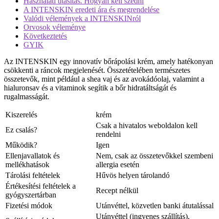
Használati utasítás. Hogyan kell szedni
A INTENSKIN eredeti ára és megrendelése
Valódi vélemények a INTENSKINról
Orvosok véleménye
Következtetés
GYIK
Az INTENSKIN egy innovatív bőrápolási krém, amely hatékonyan
csökkenti a ráncok megjelenését. Összetételében természetes
összetevők, mint például a shea vaj és az avokádóolaj, valamint a
hialuronsav és a vitaminok segítik a bőr hidratáltságát és
rugalmasságát.
Kiszerelés
krém
Csak a hivatalos weboldalon kell
Ez csalás?
rendelni
Működik?
Igen
Ellenjavallatok és
Nem, csak az összetevőkkel szembeni
mellékhatások
allergia esetén
Tárolási feltételek
Hűvös helyen tárolandó
Értékesítési feltételek a
Recept nélkül
gyógyszertárban
Fizetési módok
Utánvéttel, közvetlen banki átutalással
Utánvéttel (ingyenes szállítás),