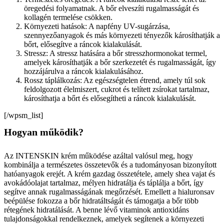
öregedési folyamatnak. A bőr elveszíti rugalmasságát és
kollagén termelése csökken.
Környezeti hatások: A napfény UV-sugárzása,
szennyezőanyagok és más környezeti tényezők károsíthatják a
bőrt, elősegítve a ráncok kialakulását.
Stressz: A stressz hatására a bőr stresszhormonokat termel,
amelyek károsíthatják a bőr szerkezetét és rugalmasságát, így
hozzájárulva a ráncok kialakulásához.
Rossz táplálkozás: Az egészségtelen étrend, amely túl sok
feldolgozott élelmiszert, cukrot és telített zsírokat tartalmaz,
károsíthatja a bőrt és elősegítheti a ráncok kialakulását.
[/wpsm_list]
Hogyan működik?
Az INTENSKIN krém működése azáltal valósul meg, hogy
kombinálja a természetes összetevők és a tudományosan bizonyított
hatóanyagok erejét. A krém gazdag összetétele, amely shea vajat és
avokádóolajat tartalmaz, mélyen hidratálja és táplálja a bőrt, így
segítve annak rugalmasságának megőrzését. Emellett a hialuronsav
beépülése fokozza a bőr hidratáltságát és támogatja a bőr több
rétegének hidratálását. A benne lévő vitaminok antioxidáns
tulajdonságokkal rendelkeznek, amelyek segítenek a környezeti