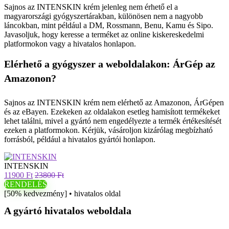
Sajnos az INTENSKIN krém jelenleg nem érhető el a
magyarországi gyógyszertárakban, különösen nem a nagyobb
láncokban, mint például a DM, Rossmann, Benu, Kamu és Sipo.
Javasoljuk, hogy keresse a terméket az online kiskereskedelmi
platformokon vagy a hivatalos honlapon.
Elérhető a gyógyszer a weboldalakon: ÁrGép az
Amazonon?
Sajnos az INTENSKIN krém nem elérhető az Amazonon, ÁrGépen
és az eBayen. Ezekeken az oldalakon esetleg hamisított termékeket
lehet találni, mivel a gyártó nem engedélyezte a termék értékesítését
ezeken a platformokon. Kérjük, vásároljon kizárólag megbízható
forrásból, például a hivatalos gyártói honlapon.
INTENSKIN
11900 Ft
23800 Ft
RENDELÉS
[50% kedvezmény] • hivatalos oldal
A gyártó hivatalos weboldala