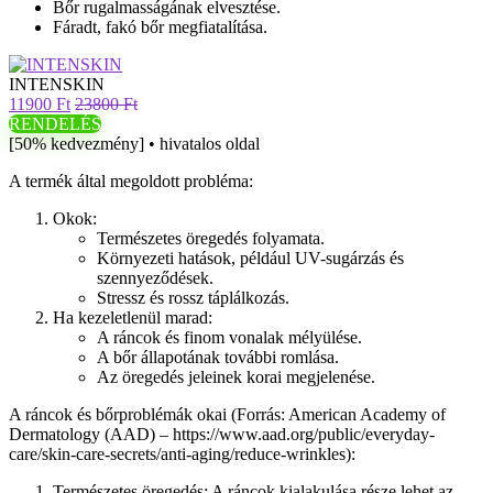
Bőr rugalmasságának elvesztése.
Fáradt, fakó bőr megfiatalítása.
INTENSKIN
11900 Ft
23800 Ft
RENDELÉS
[50% kedvezmény] • hivatalos oldal
A termék által megoldott probléma:
Okok:
Természetes öregedés folyamata.
Környezeti hatások, például UV-sugárzás és
szennyeződések.
Stressz és rossz táplálkozás.
Ha kezeletlenül marad:
A ráncok és finom vonalak mélyülése.
A bőr állapotának további romlása.
Az öregedés jeleinek korai megjelenése.
A ráncok és bőrproblémák okai (Forrás: American Academy of
Dermatology (AAD) – https://www.aad.org/public/everyday-
care/skin-care-secrets/anti-aging/reduce-wrinkles):
Természetes öregedés: A ráncok kialakulása része lehet az