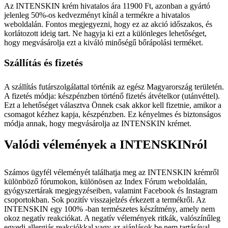
Az INTENSKIN krém hivatalos ára 11900 Ft, azonban a gyártó
jelenleg 50%-os kedvezményt kínál a termékre a hivatalos
weboldalán. Fontos megjegyezni, hogy ez az akció időszakos, és
korlátozott ideig tart. Ne hagyja ki ezt a különleges lehetőséget,
hogy megvásárolja ezt a kiváló minőségű bőrápolási terméket.
Szállítás és fizetés
A szállítás futárszolgálattal történik az egész Magyarország területén.
A fizetés módja: készpénzben történő fizetés átvételkor (utánvéttel).
Ezt a lehetőséget választva Önnek csak akkor kell fizetnie, amikor a
csomagot kézhez kapja, készpénzben. Ez kényelmes és biztonságos
módja annak, hogy megvásárolja az INTENSKIN krémet.
Valódi vélemények a INTENSKINról
Számos ügyfél véleményét találhatja meg az INTENSKIN krémről
különböző fórumokon, különösen az Index Fórum weboldalán,
gyógyszertárak megjegyzéseiben, valamint Facebook és Instagram
csoportokban. Sok pozitív visszajelzés érkezett a termékről. Az
INTENSKIN egy 100% -ban természetes készítmény, amely nem
okoz negatív reakciókat. A negatív vélemények ritkák, valószínűleg
egyedi allergiás reakciókkal vagy az ajánlások be nem tartásával