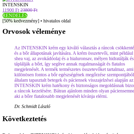
INTENSKIN
11900 Ft
23800 Ft
RENDELÉS
[50% kedvezmény] • hivatalos oldal
Orvosok véleménye
Az INTENSKIN krém egy kiváló választás a ráncok csökkenté
és a bőr állapotának javítására. A krém összetevői, mint például
shea vaj, az avokádóolaj és a hialuronsav, mélyen hidratálják és
táplálják a bőrt, így segítve annak rugalmasságát és fiatalos
megjelenését. A termék természetes összetevőket tartalmaz, ami
különösen fontos a bőr egészségének megőrzése szempontjából
általam tapasztalt betegek és páciensek visszajelzései alapján az
INTENSKIN krém hatékony és biztonságos megoldásnak bizo
a ráncok kezelésére. Bátran ajánlom minden olyan páciensemn
aki a bőre fiatalosabb megjelenését kívánja elérni.
Dr. Schmidt László
Következtetés