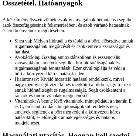
Összetétel. Hatóanyagok
A készítmény összetevőinek és aktív anyagainak bemutatása segíthet
azok összefüggéseinek felismerésében, és azok várható hatásainak
és eredményeinek megértésében.
Shea vaj: Mélyen hidratálja és táplálja a bőrt, elősegítve annak
rugalmasságának megőrzését és csökkentve a szárazságot és
hámlást.
Avokádóolaj: Gazdag antioxidánsokban és esszenciális
zsírsavakban, amelyek segítik a bőr hidratáltságának és
rugalmasságának fenntartását. Ezenkívül táplálja és védi a
bőrt a környezeti káros hatások ellen.
Hialuronsav: Kiváló hidratáló hatással rendelkezik, mivel
nagy mennyiségű vizet képes megkötni a bőrben, így fokozza
annak hidratáltságát és rugalmasságát. Segít csökkenteni a
ráncok és finom vonalak megjelenését.
Vitaminok: A benne lévő vitaminok, mint például a vitamin E
és C, erős antioxidáns tulajdonságokkal rendelkeznek,
amelyek segítenek a bőrt megvédeni a környezeti káros
hatásoktól, és elősegítik annak egészséges és fiatalos
megjelenését.
Használati utasítás. Hogyan kell szedni