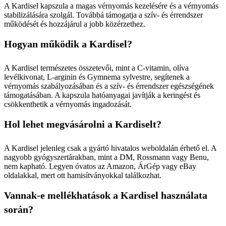
A Kardisel kapszula a magas vérnyomás kezelésére és a vérnyomás
stabilizálására szolgál. Továbbá támogatja a szív- és érrendszer
működését és hozzájárul a jobb közérzethez.
Hogyan működik a Kardisel?
A Kardisel természetes összetevői, mint a C-vitamin, olíva
levélkivonat, L-arginin és Gymnema sylvestre, segítenek a
vérnyomás szabályozásában és a szív- és érrendszer egészségének
támogatásában. A kapszula hatóanyagai javítják a keringést és
csökkenthetik a vérnyomás ingadozását.
Hol lehet megvásárolni a Kardiselt?
A Kardisel jelenleg csak a gyártó hivatalos weboldalán érhető el. A
nagyobb gyógyszertárakban, mint a DM, Rossmann vagy Benu,
nem kapható. Legyen óvatos az Amazon, ÁrGép vagy eBay
oldalakkal, mert ott hamisítványokkal találkozhat.
Vannak-e mellékhatások a Kardisel használata
során?