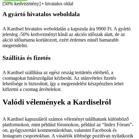
[50% kedvezmény] • hivatalos oldal
A gyártó hivatalos weboldala
A Kardisel hivatalos weboldalán a kapszula ára 9900 Ft. A gyártó
jelenleg -50% kedvezményt kínál az akciós időszak alatt, de az
akció időtartama korlátozott, ezért érdemes minél hamarabb
megrendelni.
Szállítás és fizetés
A Kardisel szállítása az egész ország területén elérhető, a
csomagokat futárszolgálat kézbesíti. Az utánvételes fizetés
lehetősége is biztosított, így a megrendelést készpénzben lehet
kifizetni a csomag átvételekor.
Valódi vélemények a Kardiselról
A Kardisel kapszuláról számos véleményt találhatunk különböző
platformokon, mint például fórumokon, például az “Index Fórum”-
on, gyógyszertári kommentárokban, valamint Facebook és
Instagram csoportokban. A vásárlók többsége pozitívan nyilatkozik