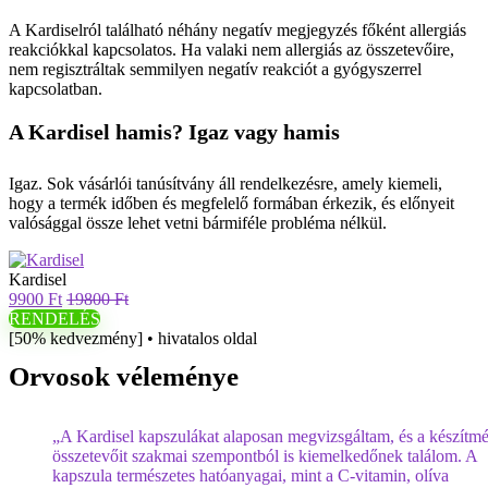
A Kardiselról található néhány negatív megjegyzés főként allergiás
reakciókkal kapcsolatos. Ha valaki nem allergiás az összetevőire,
nem regisztráltak semmilyen negatív reakciót a gyógyszerrel
kapcsolatban.
A Kardisel hamis? Igaz vagy hamis
Igaz. Sok vásárlói tanúsítvány áll rendelkezésre, amely kiemeli,
hogy a termék időben és megfelelő formában érkezik, és előnyeit
valósággal össze lehet vetni bármiféle probléma nélkül.
Kardisel
9900 Ft
19800 Ft
RENDELÉS
[50% kedvezmény] • hivatalos oldal
Orvosok véleménye
„A Kardisel kapszulákat alaposan megvizsgáltam, és a készítm
összetevőit szakmai szempontból is kiemelkedőnek találom. A
kapszula természetes hatóanyagai, mint a C-vitamin, olíva