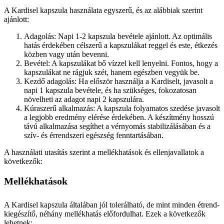
A Kardisel kapszula használata egyszerű, és az alábbiak szerint
ajánlott:
Adagolás: Napi 1-2 kapszula bevétele ajánlott. Az optimális
hatás érdekében célszerű a kapszulákat reggel és este, étkezés
közben vagy után bevenni.
Bevétel: A kapszulákat bő vízzel kell lenyelni. Fontos, hogy a
kapszulákat ne rágjuk szét, hanem egészben vegyük be.
Kezdő adagolás: Ha először használja a Kardiselt, javasolt a
napi 1 kapszula bevétele, és ha szükséges, fokozatosan
növelheti az adagot napi 2 kapszulára.
Kúraszerű alkalmazás: A kapszula folyamatos szedése javasolt
a legjobb eredmény elérése érdekében. A készítmény hosszú
távú alkalmazása segíthet a vérnyomás stabilizálásában és a
szív- és érrendszeri egészség fenntartásában.
A használati utasítás szerint a mellékhatások és ellenjavallatok a
következők:
Mellékhatások
A Kardisel kapszula általában jól tolerálható, de mint minden étrend-
kiegészítő, néhány mellékhatás előfordulhat. Ezek a következők
lehetnek: