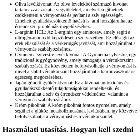
Olíva levélkivonat: Az olíva levelekből származó kivonat
tartalmazza azokat a vegyületeket, amelyek segíthetnek
csökkenteni a vérnyomást és javítani a szív egészségét.
Emellett gyulladáscsökkentő hatású is, ami hozzájárulhat az
érrendszeri problémák megelőzéséhez.
L-arginin HCL: Az L-arginin egy aminosav, amely segíti a
nitrogén-monoxid képződését a szervezetben. Ez elősegíti az
erek ellazulását és a vérkeringés javítását, ami hozzájárulhat a
vérnyomás szabályozásához.
Gymnema sylvestre levél kivonat: A Gymnema sylvestre, egy
tradicionális gyógynövény, amely támogatja a vércukorszint
szabályozását. Ez közvetetten befolyásolhatja a vérnyomást is,
mivel a stabil vércukorszint hozzájárulhat a kardiovaszkuláris
egészség megőrzéséhez.
Japán göncfű gyökér kivonat: Ez a kivonat antioxidáns és
gyulladáscsökkentő tulajdonságokkal rendelkezik, és
hozzájárulhat a szív és érrendszer védelméhez, valamint a
vérnyomás szabályozásához.
Króm-pikolinát: A króm-pikolinát fontos nyomelem, amely
segíthet a glükóz metabolizmusának javításában, így közvetve
befolyásolhatja a vérnyomást és a vércukorszintet.
Használati utasítás. Hogyan kell szedni