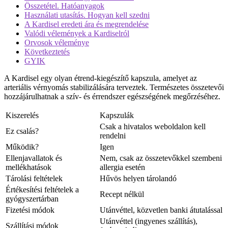
Összetétel. Hatóanyagok
Használati utasítás. Hogyan kell szedni
A Kardisel eredeti ára és megrendelése
Valódi vélemények a Kardiselról
Orvosok véleménye
Következtetés
GYIK
A Kardisel egy olyan étrend-kiegészítő kapszula, amelyet az
arteriális vérnyomás stabilizálására terveztek. Természetes összetevői
hozzájárulhatnak a szív- és érrendszer egészségének megőrzéséhez.
Kiszerelés
Kapszulák
Csak a hivatalos weboldalon kell
Ez csalás?
rendelni
Működik?
Igen
Ellenjavallatok és
Nem, csak az összetevőkkel szembeni
mellékhatások
allergia esetén
Tárolási feltételek
Hűvös helyen tárolandó
Értékesítési feltételek a
Recept nélkül
gyógyszertárban
Fizetési módok
Utánvéttel, közvetlen banki átutalással
Utánvéttel (ingyenes szállítás),
Szállítási módok