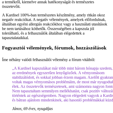
a termékről, kiemelve annak hatékonyságát és természetes
összetevőit.
A Kardisel 100%-ban természetes készítmény, amely ritkán okoz
negatív reakciókat. A negatív vélemények, amelyek előfordulnak,
általában egyéni allergiás reakciókhoz vagy a használati utasítások
be nem tartásához köthetők. Összességében a kapszula jól
tolerálható, és a felhasználók általában elégedettek a
tapasztalataikkal.
Fogyasztói vélemények, fórumok, hozzászólások
Íme néhány valódi felhasználói vélemény a fórum vitáiból:
„A Kardisel kapszulákat már több mint három hónapja szedem,
az eredmények egyszerűen lenyűgözőek. A vérnyomásom
stabilizálódott, és sokkal jobban érzem magam. Azelőtt gyakran
voltak magas vérnyomásos problémáim, de most már nyugodta
élek. Az összetevők természetesek, ami számomra nagyon fonto
Nem tapasztaltam semmilyen mellékhatást, csak pozitív változ
történtek az egészségemben. Nagyon elégedett vagyok a Kardise
és bátran ajánlom mindenkinek, aki hasonló problémákkal küzd
János, 69 éves, nyugdíjas