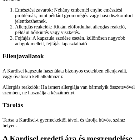
Emésztési zavarok: Néhány embernél enyhe emésztési
problémák, mint például gyomorégés vagy hasi diszkomfort
jelentkezhetnek.
Allergiás reakciók: Ritkán előfordulhat allergiás reakció,
például bőrkiütés vagy viszketés.
Fejfájás: A kapszula szedése esetén, különösen nagyobb
adagok mellett, fejfájás tapasztalható.
Ellenjavallatok
A Kardisel kapszula használata bizonyos esetekben ellenjavallt,
vagy óvatosan kell alkalmazni:
Allergiás reakciók: Ha ismert allergiája van bármelyik összetevővel
szemben, ne használja a készítményt.
Tárolás
Tartsa a Kardisel-t gyermekektől távol, és tárolja hűvös, száraz
helyen.
A Kardisel eredeti ára és megrendelése