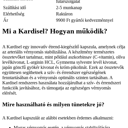
futárszolgálat
Szállítási idő
2-5 munkanap
Elérhetőség
Raktáron
Ár
9900 Ft gyártói kedvezménnyel
Mi a Kardisel? Hogyan működik?
A Kardisel egy innovatív étrend-kiegészítő kapszula, amelynek célja
az arteriális vérnyomás stabilizálása. A készítmény természetes
összetevőket tartalmaz, mint például aszkorbinsav (C-vitamin), olíva
levélkivonat, L-arginin HCL, Gymnema sylvestre levél kivonat,
japán göncfű gyökér kivonat és króm-pikolinát. Ezek az összetevők
együttesen segíthetnek a szív- és érrendszer egészségének
fenntartásában és a vérnyomás optimális szinten tartásában. A
Kardisel rendszeres használata hozzájárulhat a szív- és érrendszeri
funkciók javításához, és támogatja az egészséges vérnyomás
elérését.
Mire használható és milyen tünetekre jó?
A Kardisel kapszulát az alábbi esetekben érdemes alkalmazni:
Magas vérnyomás esetén, a vérnyomás stabilizálására.