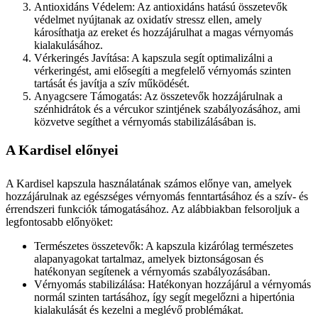
Antioxidáns Védelem: Az antioxidáns hatású összetevők
védelmet nyújtanak az oxidatív stressz ellen, amely
károsíthatja az ereket és hozzájárulhat a magas vérnyomás
kialakulásához.
Vérkeringés Javítása: A kapszula segít optimalizálni a
vérkeringést, ami elősegíti a megfelelő vérnyomás szinten
tartását és javítja a szív működését.
Anyagcsere Támogatás: Az összetevők hozzájárulnak a
szénhidrátok és a vércukor szintjének szabályozásához, ami
közvetve segíthet a vérnyomás stabilizálásában is.
A Kardisel előnyei
A Kardisel kapszula használatának számos előnye van, amelyek
hozzájárulnak az egészséges vérnyomás fenntartásához és a szív- és
érrendszeri funkciók támogatásához. Az alábbiakban felsoroljuk a
legfontosabb előnyöket:
Természetes összetevők: A kapszula kizárólag természetes
alapanyagokat tartalmaz, amelyek biztonságosan és
hatékonyan segítenek a vérnyomás szabályozásában.
Vérnyomás stabilizálása: Hatékonyan hozzájárul a vérnyomás
normál szinten tartásához, így segít megelőzni a hipertónia
kialakulását és kezelni a meglévő problémákat.