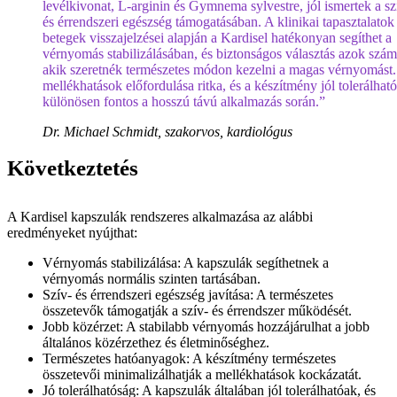
levélkivonat, L-arginin és Gymnema sylvestre, jól ismertek a sz
és érrendszeri egészség támogatásában. A klinikai tapasztalatok 
betegek visszajelzései alapján a Kardisel hatékonyan segíthet a
vérnyomás stabilizálásában, és biztonságos választás azok szám
akik szeretnék természetes módon kezelni a magas vérnyomást.
mellékhatások előfordulása ritka, és a készítmény jól tolerálhat
különösen fontos a hosszú távú alkalmazás során.”
Dr. Michael Schmidt, szakorvos, kardiológus
Következtetés
A Kardisel kapszulák rendszeres alkalmazása az alábbi
eredményeket nyújthat:
Vérnyomás stabilizálása: A kapszulák segíthetnek a
vérnyomás normális szinten tartásában.
Szív- és érrendszeri egészség javítása: A természetes
összetevők támogatják a szív- és érrendszer működését.
Jobb közérzet: A stabilabb vérnyomás hozzájárulhat a jobb
általános közérzethez és életminőséghez.
Természetes hatóanyagok: A készítmény természetes
összetevői minimalizálhatják a mellékhatások kockázatát.
Jó tolerálhatóság: A kapszulák általában jól tolerálhatóak, és