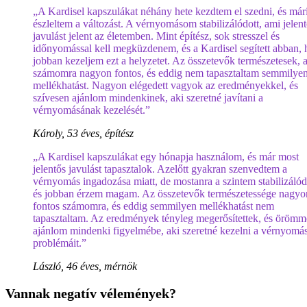
„A Kardisel kapszulákat néhány hete kezdtem el szedni, és már
észleltem a változást. A vérnyomásom stabilizálódott, ami jelen
javulást jelent az életemben. Mint építész, sok stresszel és
időnyomással kell megküzdenem, és a Kardisel segített abban,
jobban kezeljem ezt a helyzetet. Az összetevők természetesek, 
számomra nagyon fontos, és eddig nem tapasztaltam semmilye
mellékhatást. Nagyon elégedett vagyok az eredményekkel, és
szívesen ajánlom mindenkinek, aki szeretné javítani a
vérnyomásának kezelését.”
Károly, 53 éves, építész
„A Kardisel kapszulákat egy hónapja használom, és már most
jelentős javulást tapasztalok. Azelőtt gyakran szenvedtem a
vérnyomás ingadozása miatt, de mostanra a szintem stabilizálód
és jobban érzem magam. Az összetevők természetessége nagyo
fontos számomra, és eddig semmilyen mellékhatást nem
tapasztaltam. Az eredmények tényleg megerősítettek, és örömm
ajánlom mindenki figyelmébe, aki szeretné kezelni a vérnyomá
problémáit.”
László, 46 éves, mérnök
Vannak negatív vélemények?