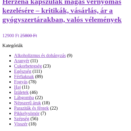
Herzena kapszulák magas vérnyomás
kezelésére – kritikák, vásárlás, ár a
gyógyszertárakban, valós vélemények
12900 Ft
25800 Ft
Kategóriák
Alkoholizmus és dohányzás
(9)
Aranyér
(11)
Cukorbetegség
(23)
Egészség
(111)
Férfiaknak
(89)
Fogyás
(78)
Haj
(11)
Ízületek
(46)
Lábgomba
(22)
Népszerű áruk
(18)
Paraziták és férgek
(22)
Pikkelysömör
(7)
Szépség
(56)
Visszér
(18)