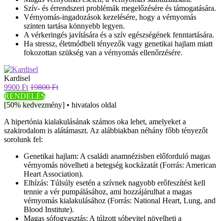
Szív- és érrendszeri problémák megelőzésére és támogatására.
Vérnyomás-ingadozások kezelésére, hogy a vérnyomás
szinten tartása könnyebb legyen.
A vérkeringés javítására és a szív egészségének fenntartására.
Ha stressz, életmódbeli tényezők vagy genetikai hajlam miatt
fokozottan szükség van a vérnyomás ellenőrzésére.
Kardisel
9900 Ft
19800 Ft
RENDELÉS
[50% kedvezmény] • hivatalos oldal
A hipertónia kialakulásának számos oka lehet, amelyeket a
szakirodalom is alátámaszt. Az alábbiakban néhány főbb tényezőt
sorolunk fel:
Genetikai hajlam: A családi anamnézisben előforduló magas
vérnyomás növelheti a betegség kockázatát (Forrás: American
Heart Association).
Elhízás: Túlsúly esetén a szívnek nagyobb erőfeszítést kell
tennie a vér pumpálásához, ami hozzájárulhat a magas
vérnyomás kialakulásához (Forrás: National Heart, Lung, and
Blood Institute).
Magas sófogyasztás: A túlzott sóbevitel növelheti a