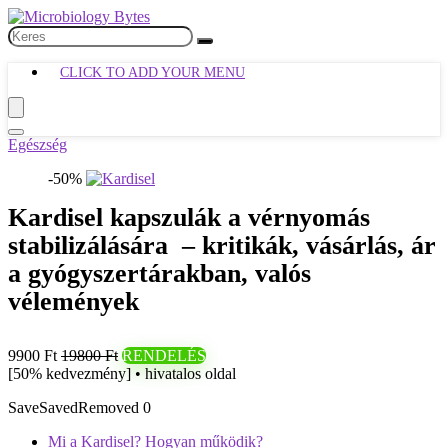
CLICK TO ADD YOUR MENU
Egészség
-50%
Kardisel kapszulák a vérnyomás
stabilizálására – kritikák, vásárlás, ár
a gyógyszertárakban, valós
vélemények
9900 Ft
19800 Ft
RENDELÉS
[50% kedvezmény] • hivatalos oldal
Save
Saved
Removed
0
Mi a Kardisel? Hogyan működik?