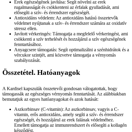
Erek egészségének javítása: Segít növelni az erek
rugalmasságát és csökkenteni az érfalak gyulladását, ami
elősegíti a szív- és érrendszer egészségét.
Antioxidáns védelem: Az antioxidáns hatású összetevők
védelmet nyújtanak a szív- és érrendszer számára az oxidatív
stressz ellen.
Javított vérkeringés: Támogatja a megfelelő vérkeringést, ami
csökkenti a szív terhelését és hozzájárul a szív egészségének
fenntartásához.
Anyagcsere támogatás: Segít optimalizálni a szénhidrátok és a
vércukor szintjét, ami közvetve támogatja a vérnyomás
szabályozását.
Összetétel. Hatóanyagok
A Kardisel kapszulák összetevői gondosan válogatottak, hogy
támogassák az egészséges vérnyomás fenntartását. Az alábbiakban
bemutatjuk az egyes hatóanyagokat és azok hatását:
Aszkorbinsav (C-vitamin): Az aszkorbinsav, vagyis a C-
vitamin, erős antioxidáns, amely segíti a szív- és érrendszer
egészségét, és hozzájárul az erek falának védelméhez.
Emellett támogatja az immunrendszert és elősegíti a kollagén
képződést.