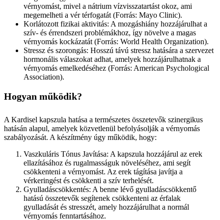
vérnyomást, mivel a nátrium vízvisszatartást okoz, ami
megemelheti a vér térfogatát (Forrás: Mayo Clinic).
Korlátozott fizikai aktivitás: A mozgáshiány hozzájárulhat a
szív- és érrendszeri problémákhoz, így növelve a magas
vérnyomás kockázatát (Forrás: World Health Organization).
Stressz és szorongás: Hosszú távú stressz hatására a szervezet
hormonális válaszokat adhat, amelyek hozzájárulhatnak a
vérnyomás emelkedéséhez (Forrás: American Psychological
Association).
Hogyan működik?
A Kardisel kapszula hatása a természetes összetevők szinergikus
hatásán alapul, amelyek közvetlenül befolyásolják a vérnyomás
szabályozását. A készítmény úgy működik, hogy:
Vaszkuláris Tónus Javítása: A kapszula hozzájárul az erek
ellazításához és rugalmasságuk növeléséhez, ami segít
csökkenteni a vérnyomást. Az erek tágítása javítja a
vérkeringést és csökkenti a szív terhelését.
Gyulladáscsökkentés: A benne lévő gyulladáscsökkentő
hatású összetevők segítenek csökkenteni az érfalak
gyulladását és stresszét, amely hozzájárulhat a normál
vérnyomás fenntartásához.