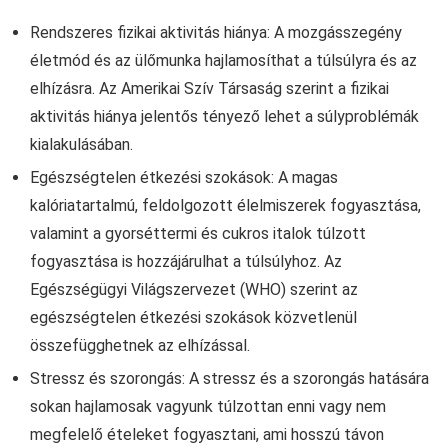
Rendszeres fizikai aktivitás hiánya: A mozgásszegény
életmód és az ülőmunka hajlamosíthat a túlsúlyra és az
elhízásra. Az Amerikai Szív Társaság szerint a fizikai
aktivitás hiánya jelentős tényező lehet a súlyproblémák
kialakulásában.
Egészségtelen étkezési szokások: A magas
kalóriatartalmú, feldolgozott élelmiszerek fogyasztása,
valamint a gyorséttermi és cukros italok túlzott
fogyasztása is hozzájárulhat a túlsúlyhoz. Az
Egészségügyi Világszervezet (WHO) szerint az
egészségtelen étkezési szokások közvetlenül
összefügghetnek az elhízással.
Stressz és szorongás: A stressz és a szorongás hatására
sokan hajlamosak vagyunk túlzottan enni vagy nem
megfelelő ételeket fogyasztani, ami hosszú távon