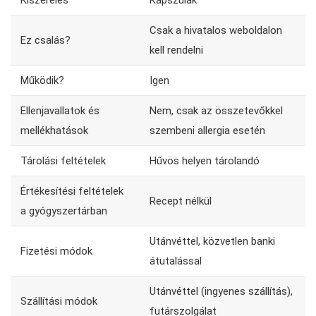
Kiszerelés
Kapszulák
Csak a hivatalos weboldalon
Ez csalás?
kell rendelni
Működik?
Igen
Ellenjavallatok és
Nem, csak az összetevőkkel
mellékhatások
szembeni allergia esetén
Tárolási feltételek
Hűvös helyen tárolandó
Értékesítési feltételek
Recept nélkül
a gyógyszertárban
Utánvéttel, közvetlen banki
Fizetési módok
átutalással
Utánvéttel (ingyenes szállítás),
Szállítási módok
futárszolgálat