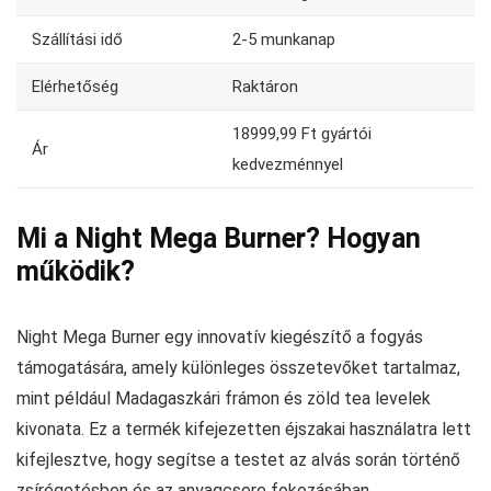
Szállítási idő
2-5 munkanap
Elérhetőség
Raktáron
18999,99 Ft gyártói
Ár
kedvezménnyel
Mi a Night Mega Burner? Hogyan
működik?
Night Mega Burner egy innovatív kiegészítő a fogyás
támogatására, amely különleges összetevőket tartalmaz,
mint például Madagaszkári frámon és zöld tea levelek
kivonata. Ez a termék kifejezetten éjszakai használatra lett
kifejlesztve, hogy segítse a testet az alvás során történő
zsírégetésben és az anyagcsere fokozásában.