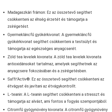
Madagaszkári frámon: Ez az összetevő segíthet
csökkenteni az éhség érzetét és támogatja a
zsírégetést.
Gyermekláncfű gyökérkivonat: A gyermekláncfű
gyökérkivonat segíthet csökkenteni a testsúlyt és
támogatja az egészséges anyagcserét.
Zöld tea levelek kivonata: A zöld tea levelek kivonata
antioxidánsokat tartalmaz, amelyek segíthetnek az
anyagcsere fokozásában és a zsírégetésben.
Saffr’Activ®: Ez az összetevő segíthet csökkenteni az
étvágyat és javítani az étvágykontrollt.
L-teanin: A L-teanin segíthet csökkenteni a stresszt és
támogatja az alvást, ami fontos a fogyás szempontjából.
Citromfű gyógynövény kivonata: A citromfű gyógynövény