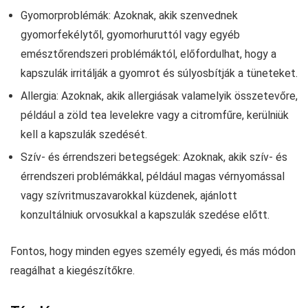
Gyomorproblémák: Azoknak, akik szenvednek
gyomorfekélytől, gyomorhuruttól vagy egyéb
emésztőrendszeri problémáktól, előfordulhat, hogy a
kapszulák irritálják a gyomrot és súlyosbítják a tüneteket.
Allergia: Azoknak, akik allergiásak valamelyik összetevőre,
például a zöld tea levelekre vagy a citromfűre, kerülniük
kell a kapszulák szedését.
Szív- és érrendszeri betegségek: Azoknak, akik szív- és
érrendszeri problémákkal, például magas vérnyomással
vagy szívritmuszavarokkal küzdenek, ajánlott
konzultálniuk orvosukkal a kapszulák szedése előtt.
Fontos, hogy minden egyes személy egyedi, és más módon
reagálhat a kiegészítőkre.