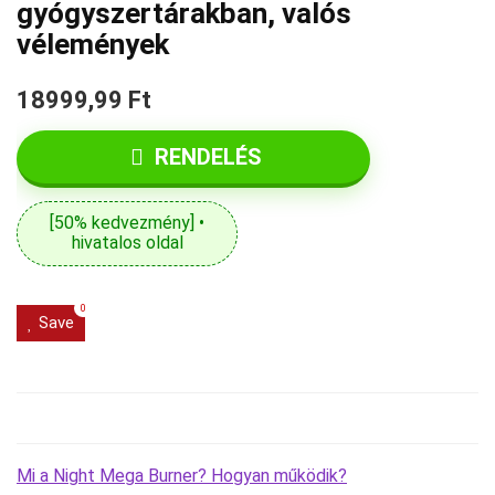
gyógyszertárakban, valós
vélemények
18999,99 Ft
RENDELÉS
[50% kedvezmény] •
hivatalos oldal
0
Save
Mi a Night Mega Burner? Hogyan működik?