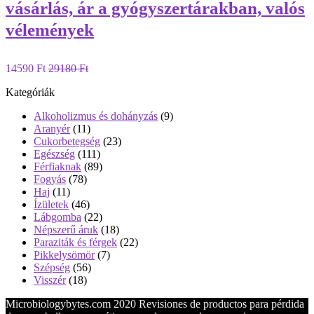
vásárlás, ár a gyógyszertárakban, valós
vélemények
14590 Ft
29180 Ft
Kategóriák
Alkoholizmus és dohányzás
(9)
Aranyér
(11)
Cukorbetegség
(23)
Egészség
(111)
Férfiaknak
(89)
Fogyás
(78)
Haj
(11)
Ízületek
(46)
Lábgomba
(22)
Népszerű áruk
(18)
Paraziták és férgek
(22)
Pikkelysömör
(7)
Szépség
(56)
Visszér
(18)
Microbiologybytes.com 2020 Revisiones de productos para pérdida