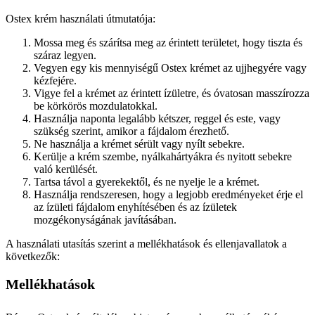
Ostex krém használati útmutatója:
Mossa meg és szárítsa meg az érintett területet, hogy tiszta és
száraz legyen.
Vegyen egy kis mennyiségű Ostex krémet az ujjhegyére vagy
kézfejére.
Vigye fel a krémet az érintett ízületre, és óvatosan masszírozza
be körkörös mozdulatokkal.
Használja naponta legalább kétszer, reggel és este, vagy
szükség szerint, amikor a fájdalom érezhető.
Ne használja a krémet sérült vagy nyílt sebekre.
Kerülje a krém szembe, nyálkahártyákra és nyitott sebekre
való kerülését.
Tartsa távol a gyerekektől, és ne nyelje le a krémet.
Használja rendszeresen, hogy a legjobb eredményeket érje el
az ízületi fájdalom enyhítésében és az ízületek
mozgékonyságának javításában.
A használati utasítás szerint a mellékhatások és ellenjavallatok a
következők:
Mellékhatások