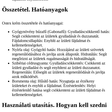
Összetétel. Hatóanyagok
Ostex krém összetétele és hatóanyagai:
Gyógynövény búzafű (Gabonafű): Gyulladáscsökkentő hatás:
Segít csökkenteni az ízületek gyulladását és duzzanatát.
Fájdalomcsillapítás: Enyhíti az ízületi fájdalmat és
kellemetlenségeket.
Nyírfa olaj: Gyógyító hatás: Hozzájárul az ízületi szövetek
regenerálódásához és javítja azok állapotát. Hidratálás: Segít
megőrizni az ízületek rugalmasságát és hidratáltságát.
Szibériai cédrusgyanta: Gyulladáscsökkentés: Csökkenti az
ízületi gyulladást és segít enyhíteni az ízületi duzzanatot.
Regenerálás: Elősegíti az ízületek regenerálódását és javítja
azok működését.
Borsmenta olaj: Hűsítő hatás: Nyugtatja az érzékeny
ízületeket és enyhíti a fájdalmat. Érzéstelenítés: Helyi
érzéstelenítő hatása segít csökkenteni az ízületi fájdalmat és
kellemetlenségeket.
Használati utasítás. Hogyan kell szedni