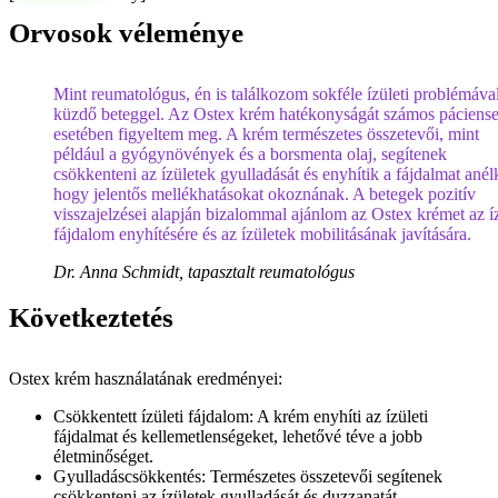
Orvosok véleménye
Mint reumatológus, én is találkozom sokféle ízületi problémáva
küzdő beteggel. Az Ostex krém hatékonyságát számos páciens
esetében figyeltem meg. A krém természetes összetevői, mint
például a gyógynövények és a borsmenta olaj, segítenek
csökkenteni az ízületek gyulladását és enyhítik a fájdalmat anél
hogy jelentős mellékhatásokat okoznának. A betegek pozitív
visszajelzései alapján bizalommal ajánlom az Ostex krémet az íz
fájdalom enyhítésére és az ízületek mobilitásának javítására.
Dr. Anna Schmidt, tapasztalt reumatológus
Következtetés
Ostex krém használatának eredményei:
Csökkentett ízületi fájdalom: A krém enyhíti az ízületi
fájdalmat és kellemetlenségeket, lehetővé téve a jobb
életminőséget.
Gyulladáscsökkentés: Természetes összetevői segítenek
csökkenteni az ízületek gyulladását és duzzanatát.