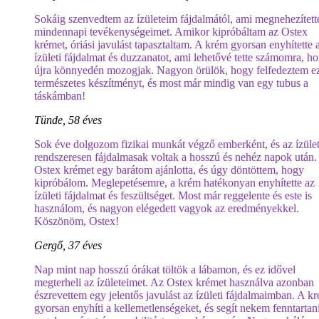
Sokáig szenvedtem az ízületeim fájdalmától, ami megnehezített
mindennapi tevékenységeimet. Amikor kipróbáltam az Ostex
krémet, óriási javulást tapasztaltam. A krém gyorsan enyhítette 
ízületi fájdalmat és duzzanatot, ami lehetővé tette számomra, h
újra könnyedén mozogjak. Nagyon örülök, hogy felfedeztem ez
természetes készítményt, és most már mindig van egy tubus a
táskámban!
Tünde, 58 éves
Sok éve dolgozom fizikai munkát végző emberként, és az ízüle
rendszeresen fájdalmasak voltak a hosszú és nehéz napok után.
Ostex krémet egy barátom ajánlotta, és úgy döntöttem, hogy
kipróbálom. Meglepetésemre, a krém hatékonyan enyhítette az
ízületi fájdalmat és feszültséget. Most már reggelente és este is
használom, és nagyon elégedett vagyok az eredményekkel.
Köszönöm, Ostex!
Gergő, 37 éves
Nap mint nap hosszú órákat töltök a lábamon, és ez idővel
megterheli az ízületeimet. Az Ostex krémet használva azonban
észrevettem egy jelentős javulást az ízületi fájdalmaimban. A k
gyorsan enyhíti a kellemetlenségeket, és segít nekem fenntartan