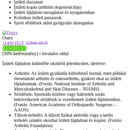
Ízületi duzzanat
Ízületi kopás (arthritis degenerációja)
Ízületi fájdalom mozgáskor és nyugalomban
Krónikus ízületi panaszok
Sport sérülések utáni gyógyulás támogatása
Ostex
11400 HUF
22800 HUF
RENDELÉS
[50% kedvezmény] • hivatalos oldal
Ízületi fájdalom különféle okokból jelentkezhet, ideértve:
Arthritis: Az ízületi gyulladás különböző formái, mint például
rheumatoid arthritis és osteoarthritis, gyakori okai az ízületi
fájdalomnak. (Forrás: National Institute of Arthritis and
Musculoskeletal and Skin Diseases – NIAMS)
Sérülések: Sportolás közben vagy balesetek során
bekövetkezett sérülések is vezethetnek ízületi fájdalomhoz.
(Forrás: American Academy of Orthopaedic Surgeons –
AAOS)
Túlzott terhelés: A túlzott fizikai aktivitás vagy a tartós
terhelés szintén okozhat ízületi fájdalmat és kopást. (Forrás:
Arthritis Foundation)