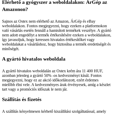
Elérhető a gyógyszer a weboldalakon: ÁrGép az
Amazonon?
Sajnos az Ostex nem elérhető az Amazon, ÁrGép és eBay
weboldalakon. Fontos megjegyezni, hogy ezeken a platformokon
való vásárlás esetén fennáll a hamisított termékek veszélye. A gyártó
nem adott engedélyt a termék értékesítésére ezeken a weboldalakon,
így javasoljuk, hogy keressen hivatalos értékesítőket vagy
weboldalakat a vásárláshoz, hogy biztosítsa a termék eredetiségét és
minőségét.
A gyártó hivatalos weboldala
A gyártó hivatalos weboldalán az Ostex krém ára 11 400 HUF,
azonban jelenleg a gyártó 50% -os kedvezményt kínál. Fontos
megjegyezni, hogy ez az akció időkorlátozott, ezért érdemes
mielőbb élni vele. A kedvezményes árak érvényesek, amíg a készlet
tart vagy a promóciós időszak le nem jár.
Szállítás és fizetés
A szállítás kényelmesen kérhető kiszállítási szolgáltatással, amely