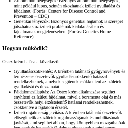
Autoimmun betegségek: Bizonyos autoimmun betegségek,
mint például lupus, szintén okozhatnak ízületi gyulladást és
fájdalmat. (Forrás: Centers for Disease Control and
Prevention – CDC)
Genetikai tényezők: Bizonyos genetikai hajlamok is szerepet
játszhatnak az ízületi problémák kialakulásában és
fájdalmának megjelenésében. (Forrás: Genetics Home
Reference)
Hogyan működik?
Ostex krém hatása a következő:
Gyulladáscsökkentés: A krémben található gyógynövények és
természetes összetevők gyulladáscsökkentő hatással
rendelkezhetnek, amelyek segítenek csökkenteni az ízületek
gyulladását és duzzanatát.
Fájdalomcsillapítás: Az Ostex krém alkalmazása segíthet
enyhíteni az ízületi fájdalmat, mivel a borsmenta olaj és más
összetevők helyi érzéstelenítő hatással rendelkezhetnek,
csökkentve a fájdalom érzetét.
Ízületi rugalmasság javítása: A krémben található összetevők
elősegíthetik az ízületek rugalmasságának és mobilitásának
javítását, ami segíthet abban, hogy könnyebben mozgathatóak
legyenek és kevesebb fájdalmat okozzanak a mindennapi