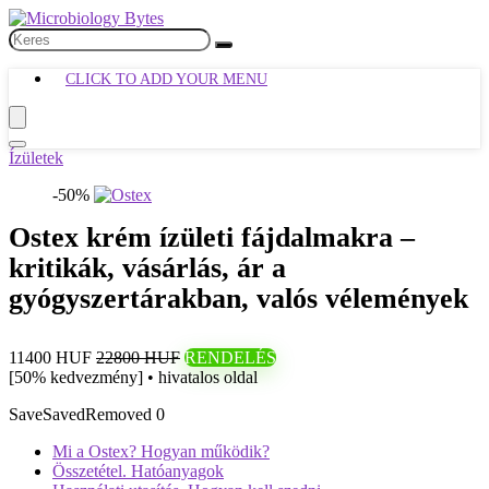
CLICK TO ADD YOUR MENU
Ízületek
-50%
Ostex krém ízületi fájdalmakra –
kritikák, vásárlás, ár a
gyógyszertárakban, valós vélemények
11400 HUF
22800 HUF
RENDELÉS
[50% kedvezmény] • hivatalos oldal
Save
Saved
Removed
0
Mi a Ostex? Hogyan működik?
Összetétel. Hatóanyagok