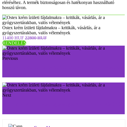
eléréséhez. A termék biztonságosan és hatékonyan használható
hosszú távon.
Ostex krém ízületi fájdalmakra – kritikák, vásárlás, ár a
gyógyszertárakban, valós vélemények
11400 HUF
22800 HUF
RENDELÉS
Previous
Earlick Forte hallásjavító tabletták – kritikák, vásárlás,
ár a gyógyszertárakban, valós vélemények
Next
Nefro Aktiv tea a vese egészségéért – kritikák, vásárlás,
ár a gyógyszertárakban, valós vélemények