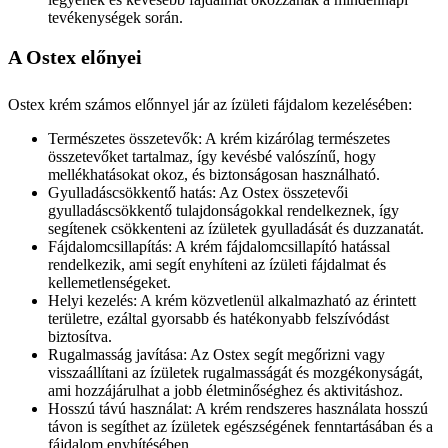
tevékenységek során.
A Ostex előnyei
Ostex krém számos előnnyel jár az ízületi fájdalom kezelésében:
Természetes összetevők: A krém kizárólag természetes
összetevőket tartalmaz, így kevésbé valószínű, hogy
mellékhatásokat okoz, és biztonságosan használható.
Gyulladáscsökkentő hatás: Az Ostex összetevői
gyulladáscsökkentő tulajdonságokkal rendelkeznek, így
segítenek csökkenteni az ízületek gyulladását és duzzanatát.
Fájdalomcsillapítás: A krém fájdalomcsillapító hatással
rendelkezik, ami segít enyhíteni az ízületi fájdalmat és
kellemetlenségeket.
Helyi kezelés: A krém közvetlenül alkalmazható az érintett
területre, ezáltal gyorsabb és hatékonyabb felszívódást
biztosítva.
Rugalmasság javítása: Az Ostex segít megőrizni vagy
visszaállítani az ízületek rugalmasságát és mozgékonyságát,
ami hozzájárulhat a jobb életminőséghez és aktivitáshoz.
Hosszú távú használat: A krém rendszeres használata hosszú
távon is segíthet az ízületek egészségének fenntartásában és a
fájdalom enyhítésében.