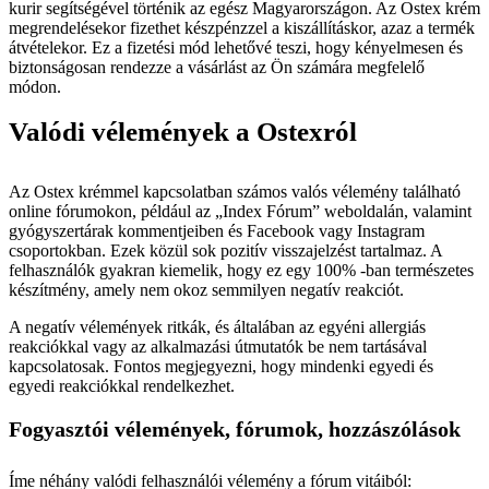
kurir segítségével történik az egész Magyarországon. Az Ostex krém
megrendelésekor fizethet készpénzzel a kiszállításkor, azaz a termék
átvételekor. Ez a fizetési mód lehetővé teszi, hogy kényelmesen és
biztonságosan rendezze a vásárlást az Ön számára megfelelő
módon.
Valódi vélemények a Ostexról
Az Ostex krémmel kapcsolatban számos valós vélemény található
online fórumokon, például az „Index Fórum” weboldalán, valamint
gyógyszertárak kommentjeiben és Facebook vagy Instagram
csoportokban. Ezek közül sok pozitív visszajelzést tartalmaz. A
felhasználók gyakran kiemelik, hogy ez egy 100% -ban természetes
készítmény, amely nem okoz semmilyen negatív reakciót.
A negatív vélemények ritkák, és általában az egyéni allergiás
reakciókkal vagy az alkalmazási útmutatók be nem tartásával
kapcsolatosak. Fontos megjegyezni, hogy mindenki egyedi és
egyedi reakciókkal rendelkezhet.
Fogyasztói vélemények, fórumok, hozzászólások
Íme néhány valódi felhasználói vélemény a fórum vitáiból: