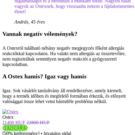
rugalmasságot és a mobilitást a munkám során. Nagyon hálás
vagyok az Ostexnek, hogy visszaadta nekem a fájdalommentes
életet!
András, 45 éves
Vannak negatív vélemények?
A Ostexról található néhány negatív megjegyzés főként allergiás
reakciókkal kapcsolatos. Ha valaki nem allergiás az összetevőire,
nem regisztráltak semmilyen negatív reakciót a gyógyszerrel
kapcsolatban.
A Ostex hamis? Igaz vagy hamis
Igaz. Sok vásárlói tanúsítvány áll rendelkezésre, amely kiemeli,
hogy a termék időben és megfelelő formában érkezik, és előnyeit
valósággal össze lehet vetni bármiféle probléma nélkül.
Ostex
11400 HUF
22800 HUF
RENDELÉS
[50% kedvezmény] • hivatalos oldal