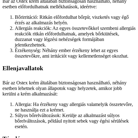
Bár az Ostex krém általában biztonságosan használható, néhány
esetben előfordulhatnak mellékhatások, ideértve:
Bőrirritáció: Ritkán előfordulhat bőrpír, viszketés vagy égő
érzés az alkalmazás helyén.
Allergiás reakciók: Az egyes összetevőkkel szembeni allergiás
reakciók ritkán előfordulhatnak, amelyek bőrkiütések,
duzzanat vagy légzési nehézségek formájában
jelentkezhetnek.
Érzékenység: Néhány ember érzékeny lehet az egyes
összetevőkre, ami irritációt vagy kellemetlenséget okozhat.
Ellenjavallatok
Bár az Ostex krém általában biztonságosan használható, néhány
esetben lehetnek olyan állapotok vagy helyzetek, amikor jobb
kerülni a krém alkalmazását:
Allergia: Ha érzékeny vagy allergiás valamelyik összetevőre,
ne használja ezt a krémet.
Súlyos bőrelváltozások: Kerülje az alkalmazást súlyos
bőrelváltozások, például nyitott sebek vagy égési sérülések
esetén.