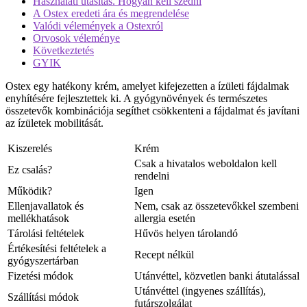
Használati utasítás. Hogyan kell szedni
A Ostex eredeti ára és megrendelése
Valódi vélemények a Ostexról
Orvosok véleménye
Következtetés
GYIK
Ostex egy hatékony krém, amelyet kifejezetten a ízületi fájdalmak
enyhítésére fejlesztettek ki. A gyógynövények és természetes
összetevők kombinációja segíthet csökkenteni a fájdalmat és javítani
az ízületek mobilitását.
Kiszerelés
Krém
Csak a hivatalos weboldalon kell
Ez csalás?
rendelni
Működik?
Igen
Ellenjavallatok és
Nem, csak az összetevőkkel szembeni
mellékhatások
allergia esetén
Tárolási feltételek
Hűvös helyen tárolandó
Értékesítési feltételek a
Recept nélkül
gyógyszertárban
Fizetési módok
Utánvéttel, közvetlen banki átutalással
Utánvéttel (ingyenes szállítás),
Szállítási módok
futárszolgálat