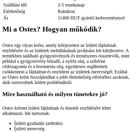
Szállítási idő
2-5 munkanap
Elérhetőség
Raktáron
Ár
11400 HUF gyártói kedvezménnyel
Mi a Ostex? Hogyan működik?
Ostex egy olyan krém, amely kifejezetten az ízületi fájdalmak
enyhítésére és az ízületek mobilitásának javítására lett kifejlesztve. A
termékben található gyógynövények és természetes összetevők, mint
például a gyógynövény búzafű, a nyírfa olaj, a szibériai
cédrusgyanta és a borsmenta olaj, együttesen segíthetnek
csökkenteni a fájdalmat és enyhíteni az ízületek merevségét. Ezáltal
az Ostex krém hozzájárulhat a jobb életminőség eléréséhez azoknak,
akik szenvednek ízületi problémáktól.
Mire használható és milyen tünetekre jó?
Ostex krémet ízületi fájdalmak és tünetek enyhítésére lehet
alkalmazni. Ide tartoznak:
Ízületi gyulladás (arthritis)
Ízületi merevség