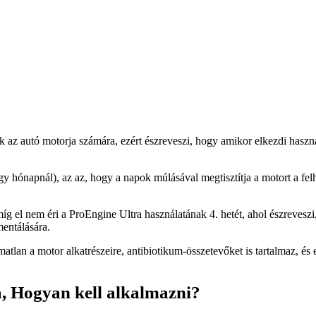
az autó motorja számára, ezért észreveszi, hogy amikor elkezdi használ
 hónapnál), az az, hogy a napok múlásával megtisztítja a motort a fel
míg el nem éri a ProEngine Ultra használatának 4. hetét, ahol észreve
entálására.
matlan a motor alkatrészeire, antibiotikum-összetevőket is tartalmaz, és
a, Hogyan kell alkalmazni?