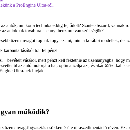
 nekünk a ProEngine Ultra-ról.
 autók, amikor a technika eddig fejlődött? Szinte abszurd, vannak rob
 az autóknak továbbra is ennyi benzinre van szükségük?
esebb üzemanyagot fognak fogyasztani, mint a korábbi modellek, de az 
 karbantartásából tölt fel pénzt.
i – bevételt vásárol, mert pénzt kell fektetnie az üzemanyagba, hogy 
özvetlenül az autó motorjára hat, optimalizálja azt, és akár 65% -kal is
Engine Ultra-nek hívják.
ogyan működik?
z üzemanyag-fogyasztás csökkentésére újraszedimentáció révén. Ez azt j