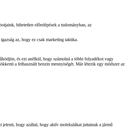
otjaink, hihetetlen előrelépések a tudományban, az
igazság az, hogy ez csak marketing taktika.
működjön, és ezt anélkül, hogy számolná a többi folyadékot vagy
 csökkenti a felhasznált benzin mennyiségét. Már létezik egy módszer az
elenti, hogy azáltal, hogy aktív molekulákat juttatnak a jármű