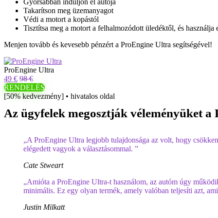
Gyorsabban induljon el autója
Takarítson meg üzemanyagot
Védi a motort a kopástól
Tisztítsa meg a motort a felhalmozódott üledéktől, és használja 
Menjen tovább és kevesebb pénzért a ProEngine Ultra segítségével!
ProEngine Ultra
49 €
98 €
RENDELÉS
[50% kedvezmény] • hivatalos oldal
Az ügyfelek megosztják véleményüket a 
„A ProEngine Ultra legjobb tulajdonsága az volt, hogy csökken
elégedett vagyok a választásommal. ”
Cate Stweart
„Amióta a ProEngine Ultra-t használom, az autóm úgy működik,
minimális. Ez egy olyan termék, amely valóban teljesíti azt, amit
Justin Milkatt