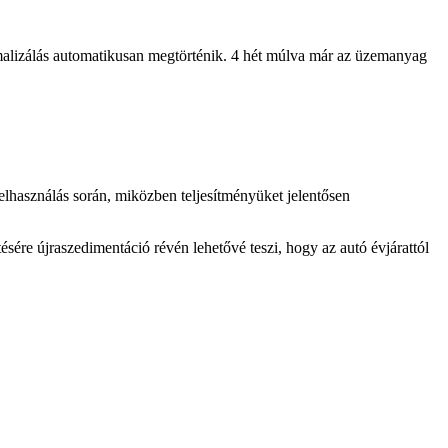
imalizálás automatikusan megtörténik. 4 hét múlva már az üzemanyag
elhasználás során, miközben teljesítményüket jelentősen
re újraszedimentáció révén lehetővé teszi, hogy az autó évjárattól