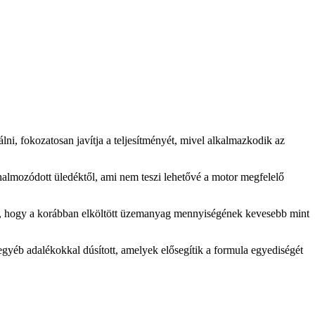
ni, fokozatosan javítja a teljesítményét, mivel alkalmazkodik az
halmozódott üledéktől, ami nem teszi lehetővé a motor megfelelő
szi, hogy a korábban elköltött üzemanyag mennyiségének kevesebb mint
 egyéb adalékokkal dúsított, amelyek elősegítik a formula egyediségét