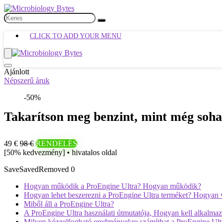
CLICK TO ADD YOUR MENU
Ajánlott
Népszerű áruk
-50%
Takarítson meg benzint, mint még soha
49 €
98 €
RENDELÉS
[50% kedvezmény] • hivatalos oldal
Save
Saved
Removed
0
Hogyan működik a ProEngine Ultra? Hogyan működik?
Hogyan lehet beszerezni a ProEngine Ultra terméket? Hogyan 
Miből áll a ProEngine Ultra?
A ProEngine Ultra használati útmutatója, Hogyan kell alkalmaz
Milyen kézzelfogható eredményekre számíthat a ProEngine Ult