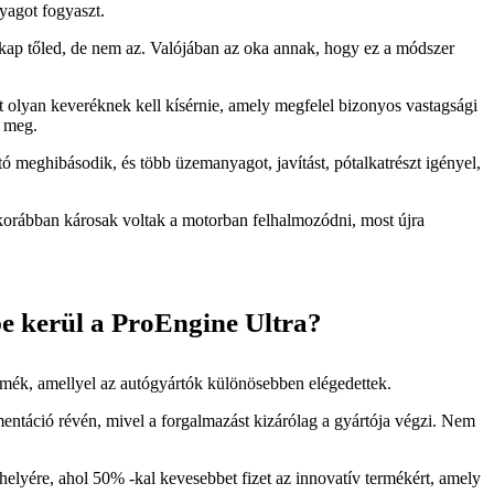
yagot fogyaszt.
 kap tőled, de nem az. Valójában az oka annak, hogy ez a módszer
 olyan keveréknek kell kísérnie, amely megfelel bizonyos vastagsági
t meg.
 meghibásodik, és több üzemanyagot, javítást, pótalkatrészt igényel,
korábban károsak voltak a motorban felhalmozódni, most újra
e kerül a ProEngine Ultra?
rmék, amellyel az autógyártók különösebben elégedettek.
mentáció révén, mivel a forgalmazást kizárólag a gyártója végzi. Nem
helyére, ahol 50% -kal kevesebbet fizet az innovatív termékért, amely