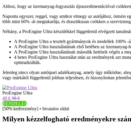
Ahhoz, hogy az üzemanyag-fogyasztás újraszedimentációval csökken
Naponta egyszer, reggel, vagy amikor elmegy az autójához, öntsön eg
több mint 60% -át megtakarítja, és drasztikusan csökken a szervizme
Néhány, a ProEngine Ultra készülékkel függetlenül elvégzett tanulmá
A ProEngine Ultra a tesztelt gyártmányok és modellek 100% -á
A ProEngine Ultra használatának első hetében az üzemanyag-fel
A ProEngine Ultra használatának második hetének végén a meg
4 hetes ProEngine Ultra használat után az eredmények azt muta
optimalizálták.
Jelenleg nincs olyan autóipari adalékanyag, amely úgy működne, ahog
vagy márkától függetlenül jobban teljesítsen, és bizonyítottan jelent
ProEngine Ultra
49 €
98 €
RENDELÉS
[50% kedvezmény] • hivatalos oldal
Milyen kézzelfogható eredményekre szám