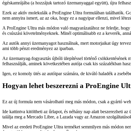
égéskamrájába (a hozzájuk tartozó üzemanyaggal együtt), újra felhas
Ezek az aktív molekulák a ProEngine Ultra formulában találhatók. Gon
nem annyira ismert, az az oka, hogy ez a nagyipar ellenzi, mivel létezé
A ProEngine Ultra más módon való magyarázatához ne feledje, hogy au
és csúszási követelményeknek. Minél optimálisabb ez a keverék, anná
Az autók annyi üzemanyagot használnak, mert motorjaikat úgy tervezté
ami több pénzt eredményez az iparban.
Az üzemanyag-fogyasztás újbóli ülepítéssel történő csökkentésének 
felhasználják, aminek következtében autója csak kis százalékban hasz
Igen, ez komoly ütés az autóipar számára, de kiváló haladék a zsebéb
Hogyan lehet beszerezni a ProEngine Ul
Ez az új formula nem vásárolható meg más módon, csak a gyártó webol
Ide kattintva kitöltheti az űrlapot, és néhány nap alatt beszerezhet
találja meg a Mercado Libre, a Lazada vagy az Amazon szolgáltatáso
Mivel az eredeti ProEngine Ultra terméket semmilyen más módon nem ért