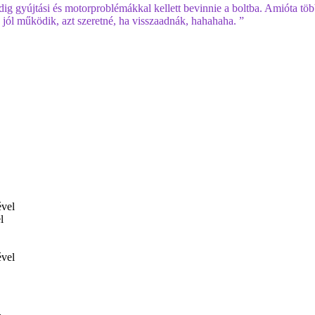
ig gyújtási és motorproblémákkal kellett bevinnie a boltba. Amióta tö
 jól működik, azt szeretné, ha visszaadnák, hahahaha. ”
l