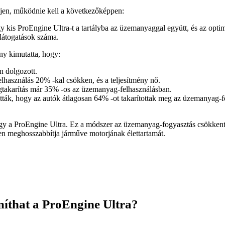
jen, működnie kell a következőképpen:
y kis ProEngine Ultra-t a tartályba az üzemanyaggal együtt, és az opt
glátogatások száma.
ny kimutatta, hogy:
n dolgozott.
használás 20% -kal csökken, és a teljesítmény nő.
takarítás már 35% -os az üzemanyag-felhasználásban.
tták, hogy az autók átlagosan 64% -ot takarítottak meg az üzemanyag-f
y a ProEngine Ultra. Ez a módszer az üzemanyag-fogyasztás csökkentésé
ősen meghosszabbítja járműve motorjának élettartamát.
íthat a ProEngine Ultra?