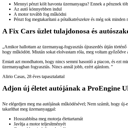
Mennyi pénzt költ havonta üzemanyagra? Ennek a pénznek több
Az autó könnyebben indul
A motor tovább fog működni
Pénzt fog megtakarítani a pótalkatrészekre és még sok minden 
A Fix Cars üzlet tulajdonosa és autószak
„Amikor hallottam az üzemanyag-fogyasztás újraszedés útján történő c
hogy működött. Miután sokat elolvastam róla, meg voltam győződve arró
Emiatt azt mondhatom, hogy nincs semmi hasonló a piacon, és ezt mind
üzemanyagban fogyasztás. Nincs annál jobb, ezért ajánlom. ”
Alirio Casas, 28 éves tapasztalattal
Adjon új életet autójának a ProEngine Ul
Ne elégedjen meg ma autójának működésével; Nem számít, hogy új-e, v
takaríthat meg üzemanyaggal:
Hosszabbítsa meg motorja élettartamát
Javítja a motor teljesítményét