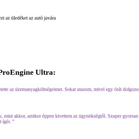
ezt az üledéket az autó javára
ProEngine Ultra:
tette az üzemanyagköltségeimet. Sokat utazom, mivel egy órát dolgozom
 mint akkor, amikor éppen kivettem az ügynökségtől. Szuper gyorsan i
 ígér. ”