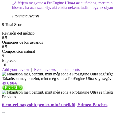
„A férjem megvette a ProEngine Ultra-t az autómhoz, mert mind
hiszem, ha az a személy, aki eladta nekem, tudta, hogy ez olyan
Florencia Acerbi
9
Total Score
Revisión del médico
8.5
Opiniones de los usuarios
8.5
Composición natural
9
El precio
10
Add your review
|
Read reviews and comments
Takarítson meg benzint, mint még soha a ProEngine Ultra segítségéve
49 €
98 €
RENDELÉS
Previous
6 cm-rel nagyobb pénisz műtét nélkül, Stimeo Patches