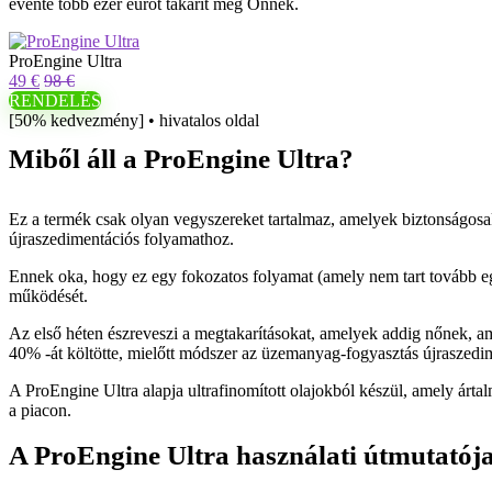
évente több ezer eurót takarít meg Önnek.
ProEngine Ultra
49 €
98 €
RENDELÉS
[50% kedvezmény] • hivatalos oldal
Miből áll a ProEngine Ultra?
Ez a termék csak olyan vegyszereket tartalmaz, amelyek biztonságosak 
újraszedimentációs folyamathoz.
Ennek oka, hogy ez egy fokozatos folyamat (amely nem tart tovább egy
működését.
Az első héten észreveszi a megtakarításokat, amelyek addig nőnek, a
40% -át költötte, mielőtt módszer az üzemanyag-fogyasztás újraszedim
A ProEngine Ultra alapja ultrafinomított olajokból készül, amely ártal
a piacon.
A ProEngine Ultra használati útmutatój