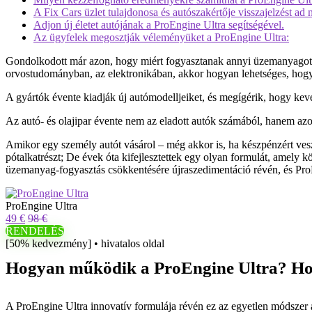
A Fix Cars üzlet tulajdonosa és autószakértője visszajelzést ad
Adjon új életet autójának a ProEngine Ultra segítségével.
Az ügyfelek megosztják véleményüket a ProEngine Ultra:
Gondolkodott már azon, hogy miért fogyasztanak annyi üzemanyagot az
orvostudományban, az elektronikában, akkor hogyan lehetséges, hogy
A gyártók évente kiadják új autómodelljeiket, és megígérik, hogy kev
Az autó- és olajipar évente nem az eladott autók számából, hanem azok
Amikor egy személy autót vásárol – még akkor is, ha készpénzért vesz
pótalkatrészt; De évek óta kifejlesztettek egy olyan formulát, amely k
üzemanyag-fogyasztás csökkentésére újraszedimentáció révén, és Pro
ProEngine Ultra
49 €
98 €
RENDELÉS
[50% kedvezmény] • hivatalos oldal
Hogyan működik a ProEngine Ultra? H
A ProEngine Ultra innovatív formulája révén ez az egyetlen módszer a