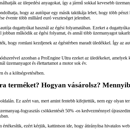
ználhatják az ülepedési anyagokat, így a jármű sokkal kevesebb üzeman
dolhatja, hogy az autóipar egy másik taktikája lehet, hogy több pénzt
se évente több milliárd euró veszteséget jelenthet.
tója dugattyúkat használ az égési folyamatában. Ezeket a dugattyúkat
l jobban működik az égési folyamat, és annál több üzemanyagot takarí
k, hogy romlani kezdjenek az égéstérben maradt üledékkel. Így az autó
módszerével azonban a ProEngine Ultra ezeket az üledékeket, amelyek 
nál üzemanyagot és élettartamot a motor sok év.
en és a költségvetésében.
tra terméket? Hogyan vásárolsz? Mennyib
dalán. Ez azért van, mert amint fentebb kifejtettük, nem egy olyan te
i az üzemanyag-fogyasztás csökkentését 50% -os kedvezménnyel újraszedi
kban.
ékesítik, ezért kérjük, kattintson ide, hogy átirányítsa hivatalos web