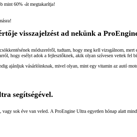
 mint 60% -át megtakarítja!
másra!
értője visszajelzést ad nekünk a ProEngine
sökkentésének módszeréről, tudtam, hogy meg kell vizsgálnom, mert első
l, hogy esélyt adok a fejlesztőknek, akik olyan szívesen vettek fel bi
ig ajánljuk vásárlóinknak, mivel olyan, mint egy vitamin az autó motorj
tra segítségével.
agy sok éve van veled. A ProEngine Ultra egyetlen hónap alatt minden 