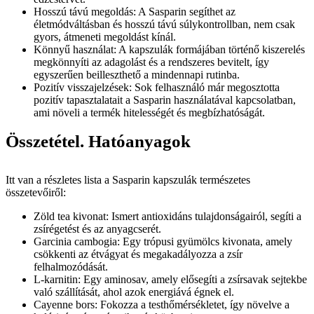
Hosszú távú megoldás: A Sasparin segíthet az
életmódváltásban és hosszú távú súlykontrollban, nem csak
gyors, átmeneti megoldást kínál.
Könnyű használat: A kapszulák formájában történő kiszerelés
megkönnyíti az adagolást és a rendszeres bevitelt, így
egyszerűen beilleszthető a mindennapi rutinba.
Pozitív visszajelzések: Sok felhasználó már megosztotta
pozitív tapasztalatait a Sasparin használatával kapcsolatban,
ami növeli a termék hitelességét és megbízhatóságát.
Összetétel. Hatóanyagok
Itt van a részletes lista a Sasparin kapszulák természetes
összetevőiről:
Zöld tea kivonat: Ismert antioxidáns tulajdonságairól, segíti a
zsírégetést és az anyagcserét.
Garcinia cambogia: Egy trópusi gyümölcs kivonata, amely
csökkenti az étvágyat és megakadályozza a zsír
felhalmozódását.
L-karnitin: Egy aminosav, amely elősegíti a zsírsavak sejtekbe
való szállítását, ahol azok energiává égnek el.
Cayenne bors: Fokozza a testhőmérsékletet, így növelve a