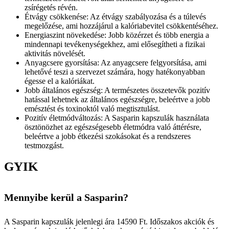
zsírégetés révén.
Étvágy csökkenése: Az étvágy szabályozása és a túlevés
megelőzése, ami hozzájárul a kalóriabevitel csökkentéséhez.
Energiaszint növekedése: Jobb közérzet és több energia a
mindennapi tevékenységekhez, ami elősegítheti a fizikai
aktivitás növelését.
Anyagcsere gyorsítása: Az anyagcsere felgyorsítása, ami
lehetővé teszi a szervezet számára, hogy hatékonyabban
égesse el a kalóriákat.
Jobb általános egészség: A természetes összetevők pozitív
hatással lehetnek az általános egészségre, beleértve a jobb
emésztést és toxinoktól való megtisztulást.
Pozitív életmódváltozás: A Sasparin kapszulák használata
ösztönözhet az egészségesebb életmódra való áttérésre,
beleértve a jobb étkezési szokásokat és a rendszeres
testmozgást.
GYIK
Mennyibe kerül a Sasparin?
A Sasparin kapszulák jelenlegi ára 14590 Ft. Időszakos akciók és