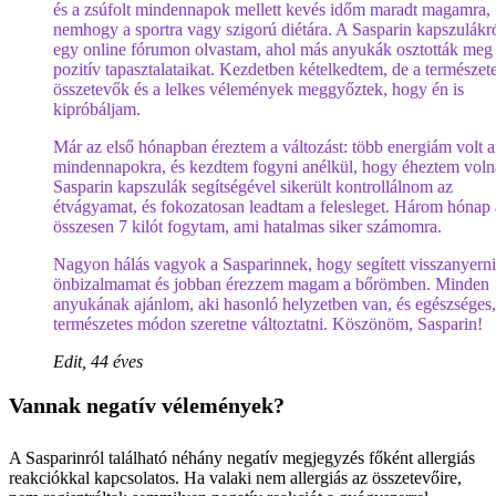
és a zsúfolt mindennapok mellett kevés időm maradt magamra,
nemhogy a sportra vagy szigorú diétára. A Sasparin kapszulákr
egy online fórumon olvastam, ahol más anyukák osztották meg
pozitív tapasztalataikat. Kezdetben kételkedtem, de a természet
összetevők és a lelkes vélemények meggyőztek, hogy én is
kipróbáljam.
Már az első hónapban éreztem a változást: több energiám volt a
mindennapokra, és kezdtem fogyni anélkül, hogy éheztem voln
Sasparin kapszulák segítségével sikerült kontrollálnom az
étvágyamat, és fokozatosan leadtam a felesleget. Három hónap a
összesen 7 kilót fogytam, ami hatalmas siker számomra.
Nagyon hálás vagyok a Sasparinnek, hogy segített visszanyerni
önbizalmamat és jobban érezzem magam a bőrömben. Minden
anyukának ajánlom, aki hasonló helyzetben van, és egészséges,
természetes módon szeretne változtatni. Köszönöm, Sasparin!
Edit, 44 éves
Vannak negatív vélemények?
A Sasparinról található néhány negatív megjegyzés főként allergiás
reakciókkal kapcsolatos. Ha valaki nem allergiás az összetevőire,