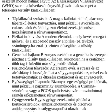
összetett módon hatnak együtt. Az Egészségügyi Világszervezet
(WHO) szerint a következő tényezők játszhatnak szerepet a
felesleges testsúly kialakulásában:
Táplálkozási szokások: A magas kalóriatartalmú, alacsony
tápértékű ételek fogyasztása, mint például a gyorsételek,
cukros italok és feldolgozott élelmiszerek, jelentősen
hozzájárulhat a súlygyarapodáshoz.
Fizikai inaktivitás: A modern életmód, amely kevés mozgást
igényel, és a szabadidő passzív eltöltése (pl. tévézés,
számítógép-használat) szintén elősegítheti a túlsúly
kialakulását.
Genetikai hajlam: Bizonyos esetekben a genetika is szerepet
játszhat a túlsúly kialakulásában, különösen ha a családban
több tag is küzdött már súlyproblémákkal.
Pszichológiai tényezők: Az érzelmi evés, a stressz és az
alváshiány is hozzájárulhat a súlygyarapodáshoz, mivel ezek
befolyásolhatják az étkezési szokásokat és az anyagcserét.
Egészségügyi állapotok: Bizonyos egészségügyi problémák,
mint például a pajzsmirigy alulműködése, a Cushing-
szindróma vagy a PCOS (policisztás ovárium szindróma)
szintén előidézhetnek súlygyarapodást.
Gyógyszerek: Egyes gyógyszerek, mint például a
kortikoszteroidok, antipszichotikumok és bizonyos
antidepresszánsok súlygyarapodást okozhatnak