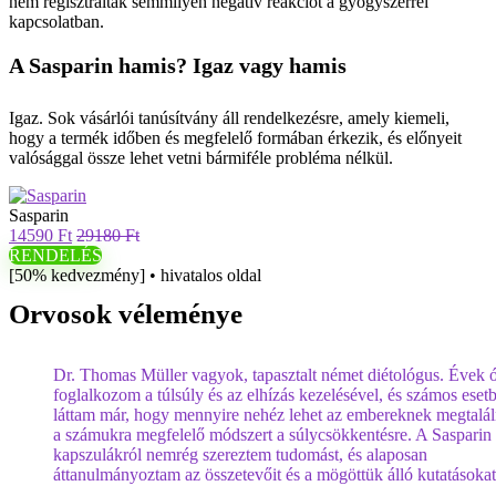
nem regisztráltak semmilyen negatív reakciót a gyógyszerrel
kapcsolatban.
A Sasparin hamis? Igaz vagy hamis
Igaz. Sok vásárlói tanúsítvány áll rendelkezésre, amely kiemeli,
hogy a termék időben és megfelelő formában érkezik, és előnyeit
valósággal össze lehet vetni bármiféle probléma nélkül.
Sasparin
14590 Ft
29180 Ft
RENDELÉS
[50% kedvezmény] • hivatalos oldal
Orvosok véleménye
Dr. Thomas Müller vagyok, tapasztalt német diétológus. Évek ó
foglalkozom a túlsúly és az elhízás kezelésével, és számos eset
láttam már, hogy mennyire nehéz lehet az embereknek megtalá
a számukra megfelelő módszert a súlycsökkentésre. A Sasparin
kapszulákról nemrég szereztem tudomást, és alaposan
áttanulmányoztam az összetevőit és a mögöttük álló kutatásokat