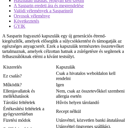
Használati utasítás. Hogyan kell szedni
A Sasparin eredeti ára és megrendelése
Valódi vélemények a Sasparinról
Orvosok véleménye
Következtetés
GYIK
A Sasparin fogyasztó kapszulák egy új generációs étrend-
kiegészítők, amelyek elősegítik a súlycsökkentést és támogatják az
egészséges anyagcserét. Ezek a kapszulák természetes összetevőket
tartalmaznak, amelyek célzottan hatnak a zsírégetésre és segítenek a
felhasználóknak elérni a kívánt testsúlyt.
Kiszerelés
Kapszulák
Csak a hivatalos weboldalon kell
Ez csalás?
rendelni
Működik?
Igen
Ellenjavallatok és
Nem, csak az összetevőkkel szembeni
mellékhatások
allergia esetén
Tárolási feltételek
Hűvös helyen tárolandó
Értékesítési feltételek a
Recept nélkül
gyógyszertárban
Fizetési módok
Utánvéttel, közvetlen banki átutalással
Utánvéttel (ingyenes szállítás),