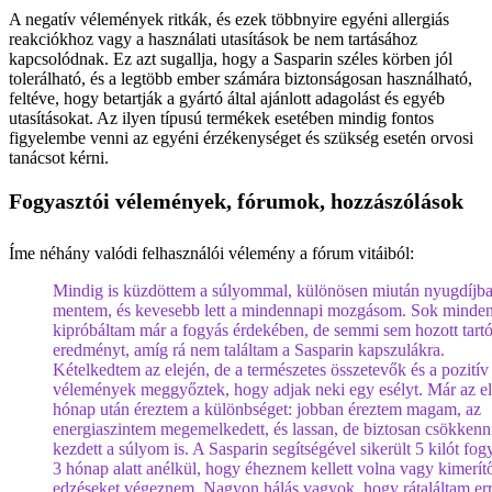
A negatív vélemények ritkák, és ezek többnyire egyéni allergiás
reakciókhoz vagy a használati utasítások be nem tartásához
kapcsolódnak. Ez azt sugallja, hogy a Sasparin széles körben jól
tolerálható, és a legtöbb ember számára biztonságosan használható,
feltéve, hogy betartják a gyártó által ajánlott adagolást és egyéb
utasításokat. Az ilyen típusú termékek esetében mindig fontos
figyelembe venni az egyéni érzékenységet és szükség esetén orvosi
tanácsot kérni.
Fogyasztói vélemények, fórumok, hozzászólások
Íme néhány valódi felhasználói vélemény a fórum vitáiból:
Mindig is küzdöttem a súlyommal, különösen miután nyugdíjb
mentem, és kevesebb lett a mindennapi mozgásom. Sok minden
kipróbáltam már a fogyás érdekében, de semmi sem hozott tart
eredményt, amíg rá nem találtam a Sasparin kapszulákra.
Kételkedtem az elején, de a természetes összetevők és a pozitív
vélemények meggyőztek, hogy adjak neki egy esélyt. Már az e
hónap után éreztem a különbséget: jobban éreztem magam, az
energiaszintem megemelkedett, és lassan, de biztosan csökkenn
kezdett a súlyom is. A Sasparin segítségével sikerült 5 kilót fo
3 hónap alatt anélkül, hogy éheznem kellett volna vagy kimerít
edzéseket végeznem. Nagyon hálás vagyok, hogy rátaláltam err