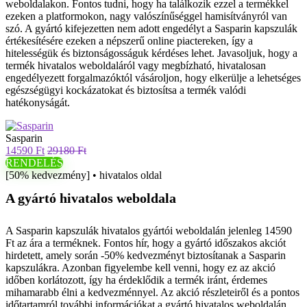
weboldalakon. Fontos tudni, hogy ha találkozik ezzel a termékkel
ezeken a platformokon, nagy valószínűséggel hamisítványról van
szó. A gyártó kifejezetten nem adott engedélyt a Sasparin kapszulák
értékesítésére ezeken a népszerű online piactereken, így a
hitelességük és biztonságosságuk kérdéses lehet. Javasoljuk, hogy a
termék hivatalos weboldaláról vagy megbízható, hivatalosan
engedélyezett forgalmazóktól vásároljon, hogy elkerülje a lehetséges
egészségügyi kockázatokat és biztosítsa a termék valódi
hatékonyságát.
Sasparin
14590 Ft
29180 Ft
RENDELÉS
[50% kedvezmény] • hivatalos oldal
A gyártó hivatalos weboldala
A Sasparin kapszulák hivatalos gyártói weboldalán jelenleg 14590
Ft az ára a terméknek. Fontos hír, hogy a gyártó időszakos akciót
hirdetett, amely során -50% kedvezményt biztosítanak a Sasparin
kapszulákra. Azonban figyelembe kell venni, hogy ez az akció
időben korlátozott, így ha érdeklődik a termék iránt, érdemes
mihamarabb élni a kedvezménnyel. Az akció részleteiről és a pontos
időtartamról további információkat a gyártó hivatalos weboldalán