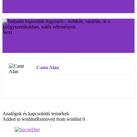
Perfecto Cream karcsúsító krém – kritikák, vásárlás,
ár a gyógyszertárakban, valós vélemények
Next
Vermixin kapszulák paraziták ellen – kritikák,
vásárlás, ár a gyógyszertárakban, valós vélemények
Cann Alan
Analógok és kapcsolódó termékek
Added to wishlist
Removed from wishlist
0