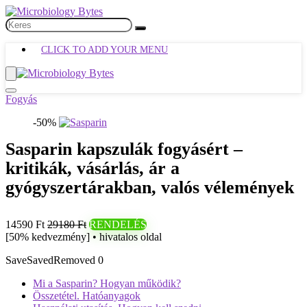
CLICK TO ADD YOUR MENU
Fogyás
-50%
Sasparin kapszulák fogyásért –
kritikák, vásárlás, ár a
gyógyszertárakban, valós vélemények
14590 Ft
29180 Ft
RENDELÉS
[50% kedvezmény] • hivatalos oldal
Save
Saved
Removed
0
Mi a Sasparin? Hogyan működik?
Összetétel. Hatóanyagok