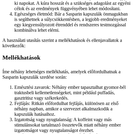
ki napokat. A kúra hosszát és a szükséges adagolást az egyéni
célok és az eredmények függvényében lehet módosítani.
Egészséges életmód: Bár a Sasparin kapszulák önmagukban
is segíthetnek a súlycsökkentésben, a legjobb eredményeket
egy kiegyensúlyozott étrenddel és rendszeres testmozgással
kombinálva lehet elérni.
A használati utasítás szerint a mellékhatások és ellenjavallatok a
következők:
Mellékhatások
Íme néhány lehetséges mellékhatás, amelyek előfordulhatnak a
Sasparin kapszulák szedése során:
Emésztési zavarok: Néhány ember tapasztalhat gyomor-bél
traktusbeli kellemetlenségeket, mint például puffadás,
gasztritisz vagy székrekedés.
Fejfájás: Ritkán előfordulhat fejfájás, különösen az első
néhány napban, amikor a szervezet alkalmazkodik a
kapszulák hatásaihoz.
Izgatottság vagy nyugtalanság: A koffeint vagy más
stimulánsokat tartalmazó összetevők miatt néhány ember
izgatottságot vagy nyugtalanságot érezhet.