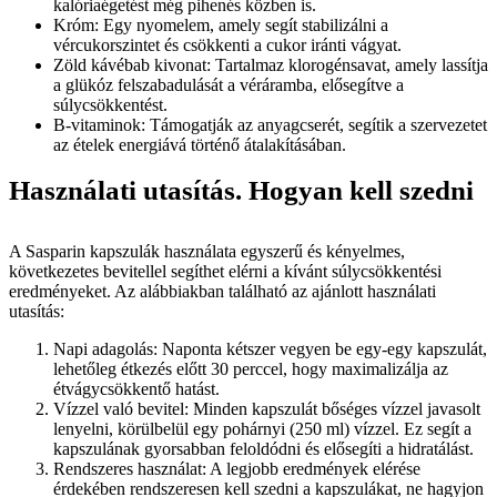
kalóriaégetést még pihenés közben is.
Króm: Egy nyomelem, amely segít stabilizálni a
vércukorszintet és csökkenti a cukor iránti vágyat.
Zöld kávébab kivonat: Tartalmaz klorogénsavat, amely lassítja
a glükóz felszabadulását a véráramba, elősegítve a
súlycsökkentést.
B-vitaminok: Támogatják az anyagcserét, segítik a szervezetet
az ételek energiává történő átalakításában.
Használati utasítás. Hogyan kell szedni
A Sasparin kapszulák használata egyszerű és kényelmes,
következetes bevitellel segíthet elérni a kívánt súlycsökkentési
eredményeket. Az alábbiakban található az ajánlott használati
utasítás:
Napi adagolás: Naponta kétszer vegyen be egy-egy kapszulát,
lehetőleg étkezés előtt 30 perccel, hogy maximalizálja az
étvágycsökkentő hatást.
Vízzel való bevitel: Minden kapszulát bőséges vízzel javasolt
lenyelni, körülbelül egy pohárnyi (250 ml) vízzel. Ez segít a
kapszulának gyorsabban feloldódni és elősegíti a hidratálást.
Rendszeres használat: A legjobb eredmények elérése
érdekében rendszeresen kell szedni a kapszulákat, ne hagyjon