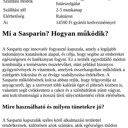
Szállítási módok
futárszolgálat
Szállítási idő
2-5 munkanap
Elérhetőség
Raktáron
Ár
14590 Ft gyártói kedvezménnyel
Mi a Sasparin? Hogyan működik?
A Sasparin egy innovatív fogyasztó kapszula, amely a legújabb
tudományos kutatásokon alapul, és célja, hogy segítse az embereket
egészségesen és hatékonyan fogyni. Ez a termék egyedülálló módon
kombinálja a természetes összetevőket, mint például bizonyos
gyógynövények és vitaminok, amelyek összehangoltan működnek a
zsírégetés fokozása és az étvágy szabályozása érdekében. A
Sasparin működésének kulcsa abban rejlik, hogy felgyorsítja az
anyagcserét, így a szervezet több kalóriát éget el pihenés közben is,
valamint segít csökkenteni a cukor és a szénhidrátok iránti vágyat,
ami kulcsfontosságú a hosszú távú súlycsökkentési célok elérésében.
Mire használható és milyen tünetekre jó?
A Sasparin kapszulák széles körű alkalmazási területtel
rendelkeznek, különösen azok számára, akik egészséges módon