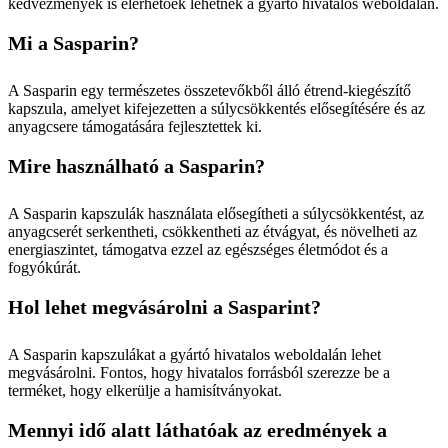
kedvezmények is elérhetőek lehetnek a gyártó hivatalos weboldalán.
Mi a Sasparin?
A Sasparin egy természetes összetevőkből álló étrend-kiegészítő
kapszula, amelyet kifejezetten a súlycsökkentés elősegítésére és az
anyagcsere támogatására fejlesztettek ki.
Mire használható a Sasparin?
A Sasparin kapszulák használata elősegítheti a súlycsökkentést, az
anyagcserét serkentheti, csökkentheti az étvágyat, és növelheti az
energiaszintet, támogatva ezzel az egészséges életmódot és a
fogyókúrát.
Hol lehet megvásárolni a Sasparint?
A Sasparin kapszulákat a gyártó hivatalos weboldalán lehet
megvásárolni. Fontos, hogy hivatalos forrásból szerezze be a
terméket, hogy elkerülje a hamisítványokat.
Mennyi idő alatt láthatóak az eredmények a