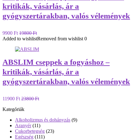
kritikák, vásárlás, ár a
gyógyszertárakban, valós vélemények
9900 Ft
19800 Ft
Added to wishlist
Removed from wishlist
0
ABSLIM cseppek a fogyáshoz –
kritikák, vásárlás, ár a
gyógyszertárakban, valós vélemények
11900 Ft
23800 Ft
Kategóriák
Alkoholizmus és dohányzás
(9)
Aranyér
(11)
Cukorbetegség
(23)
Egészség
(111)