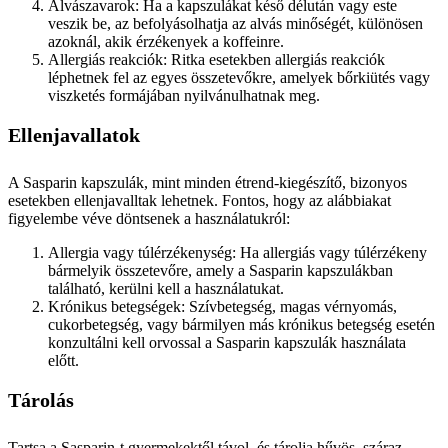
Alvászavarok: Ha a kapszulákat késő délután vagy este
veszik be, az befolyásolhatja az alvás minőségét, különösen
azoknál, akik érzékenyek a koffeinre.
Allergiás reakciók: Ritka esetekben allergiás reakciók
léphetnek fel az egyes összetevőkre, amelyek bőrkiütés vagy
viszketés formájában nyilvánulhatnak meg.
Ellenjavallatok
A Sasparin kapszulák, mint minden étrend-kiegészítő, bizonyos
esetekben ellenjavalltak lehetnek. Fontos, hogy az alábbiakat
figyelembe véve döntsenek a használatukról:
Allergia vagy túlérzékenység: Ha allergiás vagy túlérzékeny
bármelyik összetevőre, amely a Sasparin kapszulákban
található, kerülni kell a használatukat.
Krónikus betegségek: Szívbetegség, magas vérnyomás,
cukorbetegség, vagy bármilyen más krónikus betegség esetén
konzultálni kell orvossal a Sasparin kapszulák használata
előtt.
Tárolás
Tartsa a Sasparin-t gyermekektől távol, és tárolja hűvös, száraz