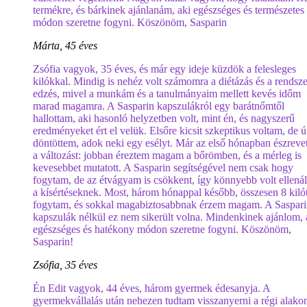
termékre, és bárkinek ajánlanám, aki egészséges és természetes
módon szeretne fogyni. Köszönöm, Sasparin
Márta, 45 éves
Zsófia vagyok, 35 éves, és már egy ideje küzdök a felesleges
kilókkal. Mindig is nehéz volt számomra a diétázás és a rendsze
edzés, mivel a munkám és a tanulmányaim mellett kevés időm
marad magamra. A Sasparin kapszulákról egy barátnőmtől
hallottam, aki hasonló helyzetben volt, mint én, és nagyszerű
eredményeket ért el velük. Elsőre kicsit szkeptikus voltam, de 
döntöttem, adok neki egy esélyt. Már az első hónapban észreve
a változást: jobban éreztem magam a bőrömben, és a mérleg is
kevesebbet mutatott. A Sasparin segítségével nem csak hogy
fogytam, de az étvágyam is csökkent, így könnyebb volt ellená
a kísértéseknek. Most, három hónappal később, összesen 8 kiló
fogytam, és sokkal magabiztosabbnak érzem magam. A Saspar
kapszulák nélkül ez nem sikerült volna. Mindenkinek ajánlom, 
egészséges és hatékony módon szeretne fogyni. Köszönöm,
Sasparin!
Zsófia, 35 éves
Én Edit vagyok, 44 éves, három gyermek édesanyja. A
gyermekvállalás után nehezen tudtam visszanyerni a régi alako