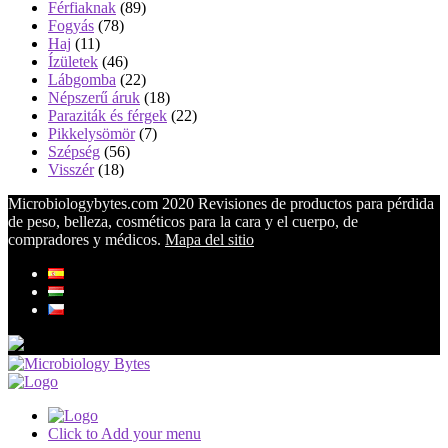
Férfiaknak
(89)
Fogyás
(78)
Haj
(11)
Ízületek
(46)
Lábgomba
(22)
Népszerű áruk
(18)
Paraziták és férgek
(22)
Pikkelysömör
(7)
Szépség
(56)
Visszér
(18)
Microbiologybytes.com 2020 Revisiones de productos para pérdida
de peso, belleza, cosméticos para la cara y el cuerpo, de
compradores y médicos.
Mapa del sitio
Click to Add your menu