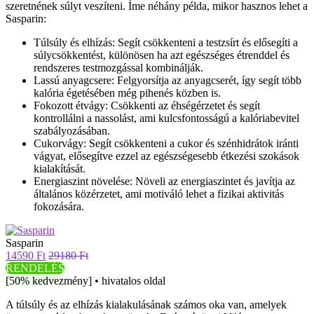
szeretnének súlyt veszíteni. Íme néhány példa, mikor hasznos lehet a
Sasparin:
Túlsúly és elhízás: Segít csökkenteni a testzsírt és elősegíti a
súlycsökkentést, különösen ha azt egészséges étrenddel és
rendszeres testmozgással kombinálják.
Lassú anyagcsere: Felgyorsítja az anyagcserét, így segít több
kalória égetésében még pihenés közben is.
Fokozott étvágy: Csökkenti az éhségérzetet és segít
kontrollálni a nassolást, ami kulcsfontosságú a kalóriabevitel
szabályozásában.
Cukorvágy: Segít csökkenteni a cukor és szénhidrátok iránti
vágyat, elősegítve ezzel az egészségesebb étkezési szokások
kialakítását.
Energiaszint növelése: Növeli az energiaszintet és javítja az
általános közérzetet, ami motiváló lehet a fizikai aktivitás
fokozására.
Sasparin
14590 Ft
29180 Ft
RENDELÉS
[50% kedvezmény] • hivatalos oldal
A túlsúly és az elhízás kialakulásának számos oka van, amelyek