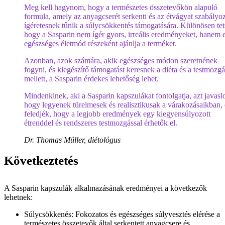
Meg kell hagynom, hogy a természetes összetevőkön alapuló
formula, amely az anyagcserét serkenti és az étvágyat szabályo
ígéretesnek tűnik a súlycsökkentés támogatására. Különösen tet
hogy a Sasparin nem ígér gyors, irreális eredményeket, hanem 
egészséges életmód részeként ajánlja a terméket.
Azonban, azok számára, akik egészséges módon szeretnének
fogyni, és kiegészítő támogatást keresnek a diéta és a testmozgá
mellett, a Sasparin érdekes lehetőség lehet.
Mindenkinek, aki a Sasparin kapszulákat fontolgatja, azt javasl
hogy legyenek türelmesek és realisztikusak a várakozásaikban, 
feledjék, hogy a legjobb eredmények egy kiegyensúlyozott
étrenddel és rendszeres testmozgással érhetők el.
Dr. Thomas Müller, diétológus
Következtetés
A Sasparin kapszulák alkalmazásának eredményei a következők
lehetnek:
Súlycsökkenés: Fokozatos és egészséges súlyvesztés elérése a
természetes összetevők által serkentett anyagcsere és