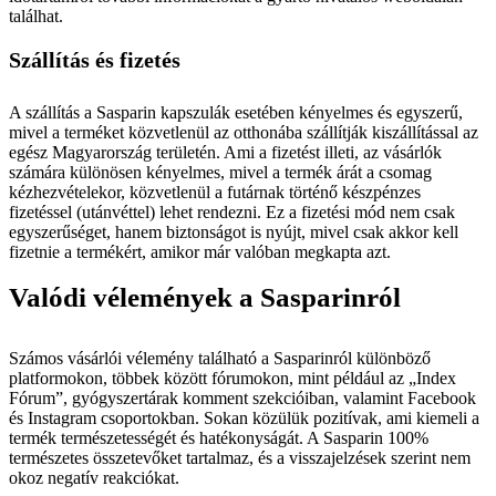
találhat.
Szállítás és fizetés
A szállítás a Sasparin kapszulák esetében kényelmes és egyszerű,
mivel a terméket közvetlenül az otthonába szállítják kiszállítással az
egész Magyarország területén. Ami a fizetést illeti, az vásárlók
számára különösen kényelmes, mivel a termék árát a csomag
kézhezvételekor, közvetlenül a futárnak történő készpénzes
fizetéssel (utánvéttel) lehet rendezni. Ez a fizetési mód nem csak
egyszerűséget, hanem biztonságot is nyújt, mivel csak akkor kell
fizetnie a termékért, amikor már valóban megkapta azt.
Valódi vélemények a Sasparinról
Számos vásárlói vélemény található a Sasparinról különböző
platformokon, többek között fórumokon, mint például az „Index
Fórum”, gyógyszertárak komment szekcióiban, valamint Facebook
és Instagram csoportokban. Sokan közülük pozitívak, ami kiemeli a
termék természetességét és hatékonyságát. A Sasparin 100%
természetes összetevőket tartalmaz, és a visszajelzések szerint nem
okoz negatív reakciókat.