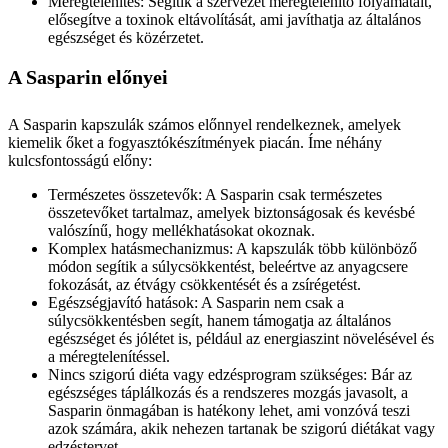
Méregtelenítés: Segítik a szervezet méregtelenítő folyamatait,
elősegítve a toxinok eltávolítását, ami javíthatja az általános
egészséget és közérzetet.
A Sasparin előnyei
A Sasparin kapszulák számos előnnyel rendelkeznek, amelyek
kiemelik őket a fogyasztókészítmények piacán. Íme néhány
kulcsfontosságú előny:
Természetes összetevők: A Sasparin csak természetes
összetevőket tartalmaz, amelyek biztonságosak és kevésbé
valószínű, hogy mellékhatásokat okoznak.
Komplex hatásmechanizmus: A kapszulák több különböző
módon segítik a súlycsökkentést, beleértve az anyagcsere
fokozását, az étvágy csökkentését és a zsírégetést.
Egészségjavító hatások: A Sasparin nem csak a
súlycsökkentésben segít, hanem támogatja az általános
egészséget és jólétet is, például az energiaszint növelésével és
a méregtelenítéssel.
Nincs szigorú diéta vagy edzésprogram szükséges: Bár az
egészséges táplálkozás és a rendszeres mozgás javasolt, a
Sasparin önmagában is hatékony lehet, ami vonzóvá teszi
azok számára, akik nehezen tartanak be szigorú diétákat vagy
edzéstervet.