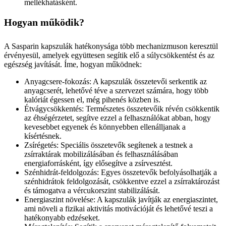
mellékhatásként.
Hogyan működik?
A Sasparin kapszulák hatékonysága több mechanizmuson keresztül
érvényesül, amelyek együttesen segítik elő a súlycsökkentést és az
egészség javítását. Íme, hogyan működnek:
Anyagcsere-fokozás: A kapszulák összetevői serkentik az
anyagcserét, lehetővé téve a szervezet számára, hogy több
kalóriát égessen el, még pihenés közben is.
Étvágycsökkentés: Természetes összetevőik révén csökkentik
az éhségérzetet, segítve ezzel a felhasználókat abban, hogy
kevesebbet egyenek és könnyebben ellenálljanak a
kísértésnek.
Zsírégetés: Speciális összetevők segítenek a testnek a
zsírraktárak mobilizálásában és felhasználásában
energiaforrásként, így elősegítve a zsírvesztést.
Szénhidrát-feldolgozás: Egyes összetevők befolyásolhatják a
szénhidrátok feldolgozását, csökkentve ezzel a zsírraktározást
és támogatva a vércukorszint stabilizálását.
Energiaszint növelése: A kapszulák javítják az energiaszintet,
ami növeli a fizikai aktivitás motivációját és lehetővé teszi a
hatékonyabb edzéseket.