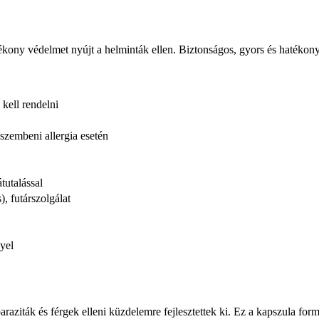
kony védelmet nyújt a helminták ellen. Biztonságos, gyors és hatékony
kell rendelni
szembeni allergia esetén
tutalással
), futárszolgálat
yel
araziták és férgek elleni küzdelemre fejlesztettek ki. Ez a kapszula f