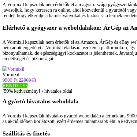
A Vormixil kapszulák nem érhetők el a magyarországi gyógyszertára
javasoljuk, hogy keressen rá online, ahol közvetlenül a gyártótól vag
rendel, hogy elkerülje a hamisítványokat és biztosítsa a termék eredet
Elérhető a gyógyszer a weboldalakon: ÁrGép az 
A Vormixil kapszulák nem érhetők el az Amazon, ÁrGép és eBay webold
nem adott engedélyt a Vormixil eladására ezeken a platformokon, így
bizonyulhatnak, de egészségügyi kockázatot is jelenthetnek. Javasolju
eredetiségét és biztonságát.
Vormixil
9900 Ft
22800 Ft
RENDELÉS
[50% kedvezmény] • hivatalos oldal
A gyártó hivatalos weboldala
A Vormixil kapszulák hivatalos gyártói weboldalán a termék ára 9900 F
az akció időben korlátozott, ezért érdemes mihamarabb élni a kedvezm
Szállítás és fizetés