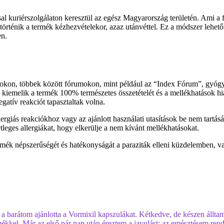
ssal kuriérszolgálaton keresztül az egész Magyarország területén. Ami a 
 történik a termék kézhezvételekor, azaz utánvéttel. Ez a módszer lehet
en.
mokon, többek között fórumokon, mint például az “Index Fórum”, gyóg
k kiemelik a termék 100% természetes összetételét és a mellékhatások h
gatív reakciót tapasztaltak volna.
ergiás reakciókhoz vagy az ajánlott használati utasítások be nem tartá
etleges allergiákat, hogy elkerülje a nem kívánt mellékhatásokat.
rmék népszerűségét és hatékonyságát a paraziták elleni küzdelemben, v
 barátom ajánlotta a Vormixil kapszulákat. Kétkedve, de készen álltam
ékkel. Már az első pár nap után éreztem a javulást; az emésztésem rend