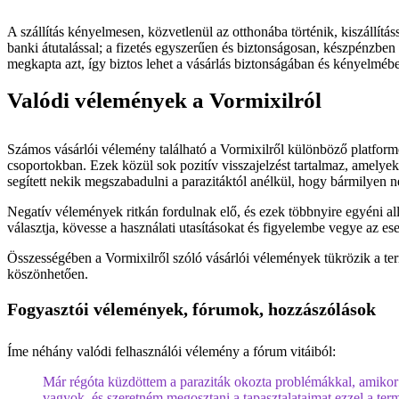
A szállítás kényelmesen, közvetlenül az otthonába történik, kiszállítá
banki átutalással; a fizetés egyszerűen és biztonságosan, készpénzben
megkapta azt, így biztos lehet a vásárlás biztonságában és kényelméb
Valódi vélemények a Vormixilról
Számos vásárlói vélemény található a Vormixilről különböző platfor
csoportokban. Ezek közül sok pozitív visszajelzést tartalmaz, amelye
segített nekik megszabadulni a parazitáktól anélkül, hogy bármilyen ne
Negatív vélemények ritkán fordulnak elő, és ezek többnyire egyéni all
választja, kövesse a használati utasításokat és figyelembe vegye az es
Összességében a Vormixilről szóló vásárlói vélemények tükrözik a te
köszönhetően.
Fogyasztói vélemények, fórumok, hozzászólások
Íme néhány valódi felhasználói vélemény a fórum vitáiból:
Már régóta küzdöttem a paraziták okozta problémákkal, amikor a
vagyok, és szeretném megosztani a tapasztalataimat ezzel a term