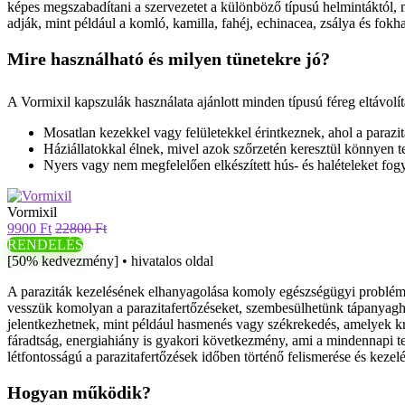
képes megszabadítani a szervezetet a különböző típusú helmintáktól,
adják, mint például a komló, kamilla, fahéj, echinacea, zsálya és fok
Mire használható és milyen tünetekre jó?
A Vormixil kapszulák használata ajánlott minden típusú féreg eltávolí
Mosatlan kezekkel vagy felületekkel érintkeznek, ahol a parazit
Háziállatokkal élnek, mivel azok szőrzetén keresztül könnyen te
Nyers vagy nem megfelelően elkészített hús- és halételeket fog
Vormixil
9900 Ft
22800 Ft
RENDELÉS
[50% kedvezmény] • hivatalos oldal
A paraziták kezelésének elhanyagolása komoly egészségügyi problémá
vesszük komolyan a parazitafertőzéseket, szembesülhetünk tápanyaghiá
jelentkezhetnek, mint például hasmenés vagy székrekedés, amelyek kr
fáradtság, energiahiány is gyakori következmény, ami a mindennapi tev
létfontosságú a parazitafertőzések időben történő felismerése és kezel
Hogyan működik?