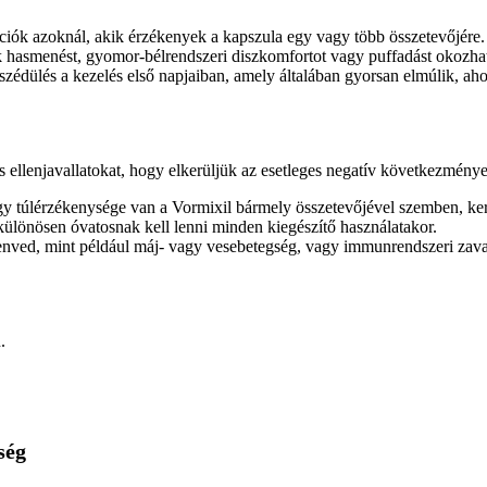
akciók azoknál, akik érzékenyek a kapszula egy vagy több összetevőjére.
 hasmenést, gyomor-bélrendszeri diszkomfortot vagy puffadást okozha
y szédülés a kezelés első napjaiban, amely általában gyorsan elmúlik, a
 ellenjavallatokat, hogy elkerüljük az esetleges negatív következménye
gy túlérzékenysége van a Vormixil bármely összetevőjével szemben, kerü
 különösen óvatosnak kell lenni minden kiegészítő használatakor.
nved, mint például máj- vagy vesebetegség, vagy immunrendszeri zava
.
ség