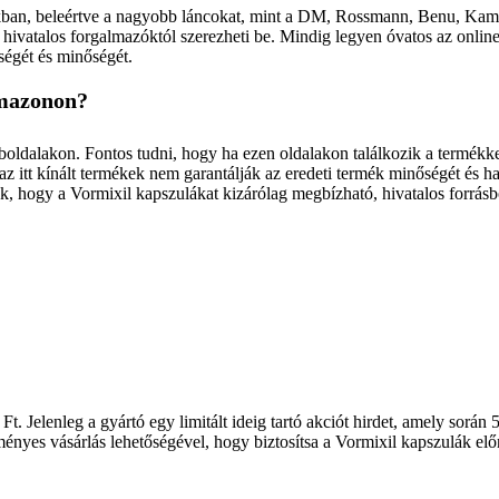
kban, beleértve a nagyobb láncokat, mint a DM, Rossmann, Benu, Kamu
y hivatalos forgalmazóktól szerezheti be. Mindig legyen óvatos az onli
iségét és minőségét.
Amazonon?
alakon. Fontos tudni, hogy ha ezen oldalakon találkozik a termékkel,
 az itt kínált termékek nem garantálják az eredeti termék minőségét é
k, hogy a Vormixil kapszulákat kizárólag megbízható, hivatalos forrásbó
t. Jelenleg a gyártó egy limitált ideig tartó akciót hirdet, amely sor
ényes vásárlás lehetőségével, hogy biztosítsa a Vormixil kapszulák elő