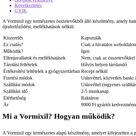
Következtetés
GYIK
A Vormixil egy természetes összetevőkből álló készítmény, amely haté
újrafertőződést, mellékhatások nélkül.
Kiszerelés
Kapszulák
Ez csalás?
Csak a hivatalos weboldalon 
Működik?
Igen
Ellenjavallatok és mellékhatások
Nem, csak az összetevőkkel 
Tárolási feltételek
Hűvös helyen tárolandó
Értékesítési feltételek a gyógyszertárban
Recept nélkül
Fizetési módok
Utánvéttel, közvetlen banki á
Szállítási módok
Utánvéttel (ingyenes szállítás
Szállítási idő
2-5 munkanap
Elérhetőség
Raktáron
Ár
9900 Ft gyártói kedvezménn
Mi a Vormixil? Hogyan működik?
A Vormixil egy természetes alapú készítmény, amelyet kifejezetten a p