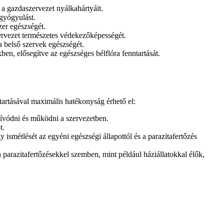
 a gazdaszervezet nyálkahártyáit.
 gyógyulást.
zer egészségét.
zervezet természetes védekezőképességét.
a belső szervek egészségét.
en, elősegítve az egészséges bélflóra fenntartását.
tartásával maximális hatékonyság érhető el:
zívódni és működni a szervezetben.
t.
ismétlését az egyéni egészségi állapottól és a parazitafertőzés
parazitafertőzésekkel szemben, mint például háziállatokkal élők,