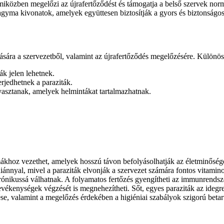
 miközben megelőzi az újrafertőződést és támogatja a belső szervek no
hagyma kivonatok, amelyek együttesen biztosítják a gyors és biztonságos
tására a szervezetből, valamint az újrafertőződés megelőzésére. Különö
ák jelen lehetnek.
rjedhetnek a paraziták.
yasztanak, amelyek helmintákat tartalmazhatnak.
khoz vezethet, amelyek hosszú távon befolyásolhatják az életminőség
nnyal, mivel a paraziták elvonják a szervezet számára fontos vitamino
ónikussá válhatnak. A folyamatos fertőzés gyengítheti az immunrendsze
ékenységek végzését is megnehezítheti. Sőt, egyes paraziták az idegren
ése, valamint a megelőzés érdekében a higiéniai szabályok szigorú betar