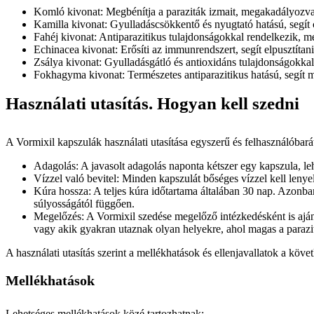
Komló kivonat: Megbénítja a paraziták izmait, megakadályozva e
Kamilla kivonat: Gyulladáscsökkentő és nyugtató hatású, segít c
Fahéj kivonat: Antiparazitikus tulajdonságokkal rendelkezik, me
Echinacea kivonat: Erősíti az immunrendszert, segít elpusztíta
Zsálya kivonat: Gyulladásgátló és antioxidáns tulajdonságokkal b
Fokhagyma kivonat: Természetes antiparazitikus hatású, segít me
Használati utasítás. Hogyan kell szedni
A Vormixil kapszulák használati utasítása egyszerű és felhasználóbará
Adagolás: A javasolt adagolás naponta kétszer egy kapszula, l
Vízzel való bevitel: Minden kapszulát bőséges vízzel kell lenyel
Kúra hossza: A teljes kúra időtartama általában 30 nap. Azonban
súlyosságától függően.
Megelőzés: A Vormixil szedése megelőző intézkedésként is aján
vagy akik gyakran utaznak olyan helyekre, ahol magas a parazit
A használati utasítás szerint a mellékhatások és ellenjavallatok a köve
Mellékhatások
Lehetséges mellékhatások közé tartozhatnak: