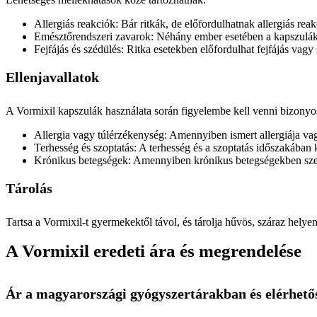
Allergiás reakciók: Bár ritkák, de előfordulhatnak allergiás re
Emésztőrendszeri zavarok: Néhány ember esetében a kapszulák
Fejfájás és szédülés: Ritka esetekben előfordulhat fejfájás vag
Ellenjavallatok
A Vormixil kapszulák használata során figyelembe kell venni bizonyos
Allergia vagy túlérzékenység: Amennyiben ismert allergiája va
Terhesség és szoptatás: A terhesség és a szoptatás időszakában
Krónikus betegségek: Amennyiben krónikus betegségekben sze
Tárolás
Tartsa a Vormixil-t gyermekektől távol, és tárolja hűvös, száraz helyen
A Vormixil eredeti ára és megrendelése
Ár a magyarországi gyógyszertárakban és elérhető