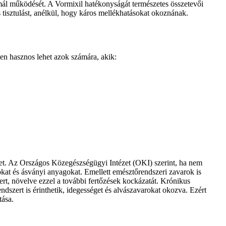
rmál működését. A Vormixil hatékonyságát természetes összetevői
 tisztulást, anélkül, hogy káros mellékhatásokat okoznának.
sen hasznos lehet azok számára, akik:
et. Az Országos Közegészségügyi Intézet (OKI) szerint, ha nem
kat és ásványi anyagokat. Emellett emésztőrendszeri zavarok is
rt, növelve ezzel a további fertőzések kockázatát. Krónikus
dszert is érinthetik, idegességet és alvászavarokat okozva. Ezért
tása.