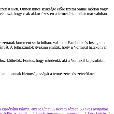
fizetést illeti, Önnek nincs szüksége előre fizetni online módon vagy
ővé teszi, hogy csak akkor fizessen a termékért, amikor már valóban
yszertárak komment szekcióiban, valamint Facebook és Instagram
iányát. A felhasználók gyakran említik, hogy a Vormixil hatékonyan
sához köthetők. Fontos, hogy mindenki, aki a Vormixil kapszulákat
alamint annak biztonságosságát a természetes összetevőknek
 kipróbálni bármit, ami segíthet. A nevem József, 63 éves nyugdíjas
eződött, és az állandó fáradtságérzetem is megszűnt. A kúra befejeztéve