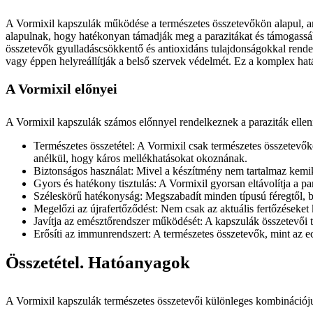
A Vormixil kapszulák működése a természetes összetevőkön alapul, ame
alapulnak, hogy hatékonyan támadják meg a parazitákat és támogassák 
összetevők gyulladáscsökkentő és antioxidáns tulajdonságokkal rendel
vagy éppen helyreállítják a belső szervek védelmét. Ez a komplex hatá
A Vormixil előnyei
A Vormixil kapszulák számos előnnyel rendelkeznek a paraziták elle
Természetes összetétel: A Vormixil csak természetes összetevők
anélkül, hogy káros mellékhatásokat okoznának.
Biztonságos használat: Mivel a készítmény nem tartalmaz kemik
Gyors és hatékony tisztulás: A Vormixil gyorsan eltávolítja a par
Széleskörű hatékonyság: Megszabadít minden típusú féregtől, be
Megelőzi az újrafertőződést: Nem csak az aktuális fertőzéseket
Javítja az emésztőrendszer működését: A kapszulák összetevői 
Erősíti az immunrendszert: A természetes összetevők, mint az
Összetétel. Hatóanyagok
A Vormixil kapszulák természetes összetevői különleges kombinációjuk