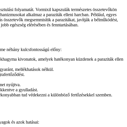
isztulási folyamatát. Vormixil kapszulák természetes összetevőkön
hanizmusokat alkalmaz a paraziták elleni harcban. Például, egyes
s összetevők megsemmisítik a parazitákat, javítják a bélműködést,
 jobb egészség elérésében és fenntartásában.
Íme néhány kulcsfontosságú előny:
s fokhagyma kivonatok, amelyek hatékonyan küzdenek a paraziták ellen
gyaránt, mellékhatások nélkül.
jrafertőződést.
met nyújtva.
kkentve a gyulladást.
atékonyabban tud védekezni a különböző fertőzésekkel szemben.
yagok és azok hatásai: