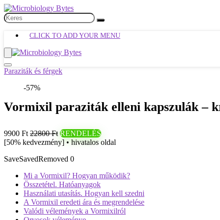
CLICK TO ADD YOUR MENU
Paraziták és férgek
-57%
Vormixil paraziták elleni kapszulák – k
9900 Ft
22800 Ft
RENDELÉS
[50% kedvezmény] • hivatalos oldal
Save
Saved
Removed
0
Mi a Vormixil? Hogyan működik?
Összetétel. Hatóanyagok
Használati utasítás. Hogyan kell szedni
A Vormixil eredeti ára és megrendelése
Valódi vélemények a Vormixilról
Orvosok véleménye