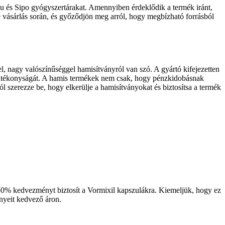
 és Sipo gyógyszertárakat. Amennyiben érdeklődik a termék iránt,
ne vásárlás során, és győződjön meg arról, hogy megbízható forrásból
 nagy valószínűséggel hamisítványról van szó. A gyártó kifejezetten
s hatékonyságát. A hamis termékek nem csak, hogy pénzkidobásnak
l szerezze be, hogy elkerülje a hamisítványokat és biztosítsa a termék
án 50% kedvezményt biztosít a Vormixil kapszulákra. Kiemeljük, hogy ez
nyeit kedvező áron.