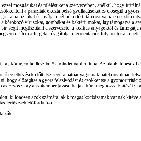
zzel mozgásukat és túlélésüket a szervezetben, anélkül, hogy irritálná
sökkenteni a paraziták okozta belső gyulladásokat és elősegíti a gyors
göli a parazitákat és javítja a bélműködést, támogatva az emésztőrends
ni a kórokozó vírusokat, gombákat és baktériumokat, így támogatva a s
ír, segít megtisztítani a szervezetet a toxikus anyagoktól és támogatja 
gsemmisíteni a férgeket és gátolja a fermentációs folyamatokat a belekb
t, így könnyen beilleszthető a mindennapi rutinba. Az alábbi lépések be
ehetőleg étkezések előtt. Ez segít a hatóanyagoknak hatékonyabban fels
ni, hogy elősegítse a gyors felszívódást és csökkentse a gyomorirritáció
 az orvos vagy a szakember javasolhatja a kúra meghosszabbítását vagy 
lott, különösen azok számára, akik magas kockázatnak vannak kitéve a 
ás fertőzések előfordulása.
tkezők: