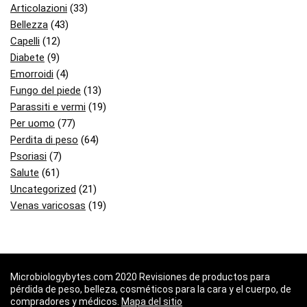
Articolazioni
(33)
Bellezza
(43)
Capelli
(12)
Diabete
(9)
Emorroidi
(4)
Fungo del piede
(13)
Parassiti e vermi
(19)
Per uomo
(77)
Perdita di peso
(64)
Psoriasi
(7)
Salute
(61)
Uncategorized
(21)
Venas varicosas
(19)
Microbiologybytes.com 2020 Revisiones de productos para
pérdida de peso, belleza, cosméticos para la cara y el cuerpo, de
compradores y médicos.
Mapa del sitio