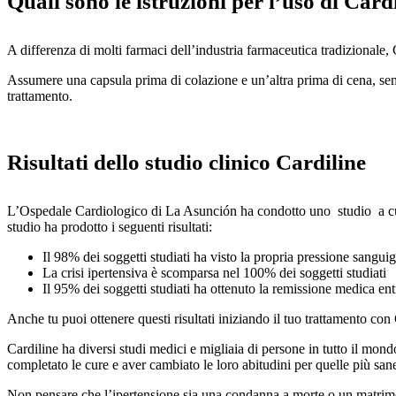
Quali sono le istruzioni per l’uso di Card
A differenza di molti farmaci dell’industria farmaceutica tradizionale,
Assumere una capsula prima di colazione e un’altra prima di cena, semp
trattamento.
Risultati dello studio clinico Cardiline
L’Ospedale Cardiologico di La Asunción ha condotto uno studio a cui h
studio ha prodotto i seguenti risultati:
Il 98% dei soggetti studiati ha visto la propria pressione sangui
La crisi ipertensiva è scomparsa nel 100% dei soggetti studiati
Il 95% dei soggetti studiati ha ottenuto la remissione medica entr
Anche tu puoi ottenere questi risultati iniziando il tuo trattamento con
Cardiline ha diversi studi medici e migliaia di persone in tutto il mo
completato le cure e aver cambiato le loro abitudini per quelle più san
Non pensare che l’ipertensione sia una condanna a morte o un matrimonio