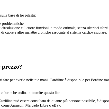
lla base di tre pilastri:
ee problematiche
 circolazione e il cuore funzioni in modo ottimale, senza ulteriori sforzi
i di cuore e altre malattie croniche associate al sistema cardiovascolare.
e prezzo?
are per averlo nelle tue mani. Cardiline è disponibile per l’ordine trami
 coloro che ordinano tramite questo link.
rdiline può essere consultato da quante più persone possibile, è disponib
nline come Amazon, Mercado Libre o eBay.