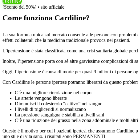
ORDINA
[Sconto del 50%] • sito ufficiale
Come funziona Cardiline?
La sua formula unica sul mercato consente alle persone con problemi di i
effetti collaterali che la medicina tradizionale provoca nei pazienti.
L’ipertensione è stata classificata come una crisi sanitaria globale pe
Inoltre, l’ipertensione porta con sé altre gravissime complicazioni di s
Oggi, l’ipertensione è causa di morte per quasi 9 milioni di persone 
Con Cardiline le persone ipertese potranno liberarsi da questo problema p
C’è una migliore circolazione nel corpo
Le arterie vengono liberate
Diminuisci il colesterolo “cattivo” nel sangue
I livelli di trigliceridi si normalizzano
La pressione sanguigna è stabilita a livelli sani
C’è una riduzione del grasso nella zona addominale e molti altr
Questo è il motivo per cui i pazienti ipertesi che assumono Cardiline
uno stile di vita sano, i risultati sono PERMANENTI.