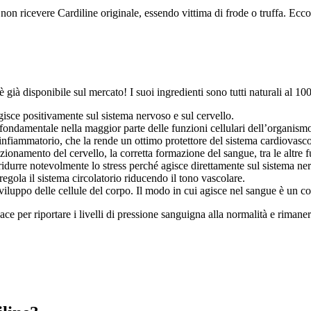
a non ricevere Cardiline originale, essendo vittima di frode o truffa. Ecc
ià disponibile sul mercato! I suoi ingredienti sono tutti naturali al 100%
gisce positivamente sul sistema nervoso e sul cervello.
fondamentale nella maggior parte delle funzioni cellulari dell’organism
infiammatorio, che la rende un ottimo protettore del sistema cardiovasco
ionamento del cervello, la corretta formazione del sangue, tra le altre f
 ridurre notevolmente lo stress perché agisce direttamente sul sistema ne
egola il sistema circolatorio riducendo il tono vascolare.
 sviluppo delle cellule del corpo. Il modo in cui agisce nel sangue è un
e per riportare i livelli di pressione sanguigna alla normalità e rimane