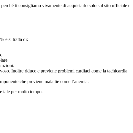
o perché ti consigliamo vivamente di acquistarlo solo sul sito ufficiale e
 e si tratta di:
o.
lare.
unzioni.
rvoso. Inoltre riduce e previene problemi cardiaci come la tachicardia.
 componente che previene malattie come l’anemia.
re tale per molto tempo.