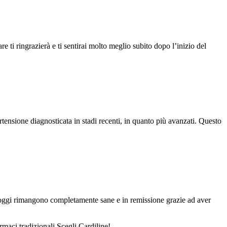
ti ringrazierà e ti sentirai molto meglio subito dopo l’inizio del
nsione diagnosticata in stadi recenti, in quanto più avanzati. Questo
he oggi rimangono completamente sane e in remissione grazie ad aver
rmaci tradizionali Scegli Cardiline!