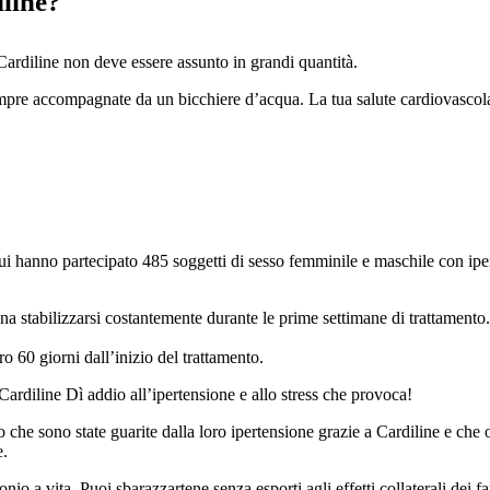
iline?
 Cardiline non deve essere assunto in grandi quantità.
re accompagnate da un bicchiere d’acqua. La tua salute cardiovascolare 
anno partecipato 485 soggetti di sesso femminile e maschile con iperte
gna stabilizzarsi costantemente durante le prime settimane di trattamento.
o 60 giorni dall’inizio del trattamento.
 Cardiline Dì addio all’ipertensione e allo stress che provoca!
ndo che sono state guarite dalla loro ipertensione grazie a Cardiline e c
e.
 a vita. Puoi sbarazzartene senza esporti agli effetti collaterali dei fa