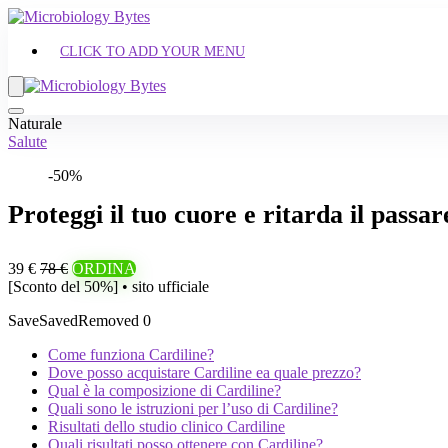
CLICK TO ADD YOUR MENU
Naturale
Salute
-50%
Proteggi il tuo cuore e ritarda il passa
39 €
78 €
ORDINA
[Sconto del 50%] • sito ufficiale
Save
Saved
Removed
0
Come funziona Cardiline?
Dove posso acquistare Cardiline ea quale prezzo?
Qual è la composizione di Cardiline?
Quali sono le istruzioni per l’uso di Cardiline?
Risultati dello studio clinico Cardiline
Quali risultati posso ottenere con Cardiline?