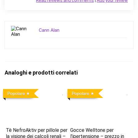
Read reviews and comments
|
Add your review
Cann Alan
Analoghi e prodotti correlati
Popolare
Popolare
Tè NefroAktiv per pillole per
Gocce Welltone per
la visione dei calcoli renali –
l’ipertensione – prezzo in