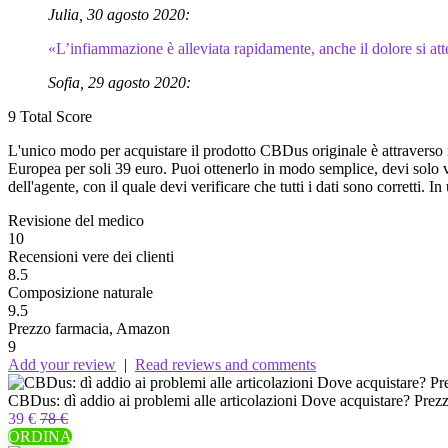
Julia, 30 agosto 2020:
«L’infiammazione è alleviata rapidamente, anche il dolore si at
Sofia, 29 agosto 2020:
9
Total Score
L'unico modo per acquistare il prodotto CBDus originale è attraverso il
Europea per soli 39 euro. Puoi ottenerlo in modo semplice, devi solo vis
dell'agente, con il quale devi verificare che tutti i dati sono corretti. I
Revisione del medico
10
Recensioni vere dei clienti
8.5
Composizione naturale
9.5
Prezzo farmacia, Amazon
9
Add your review
|
Read reviews and comments
CBDus: dì addio ai problemi alle articolazioni Dove acquistare? Pre
39 €
78 €
ORDINA