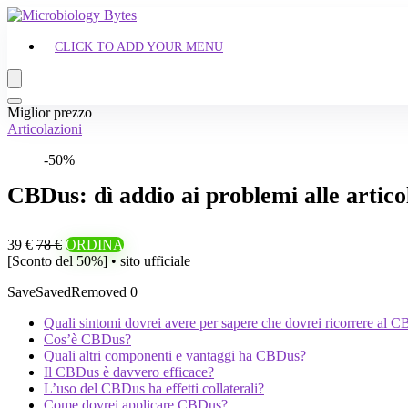
CLICK TO ADD YOUR MENU
Miglior prezzo
Articolazioni
-50%
CBDus: dì addio ai problemi alle artic
39 €
78 €
ORDINA
[Sconto del 50%] • sito ufficiale
Save
Saved
Removed
0
Quali sintomi dovrei avere per sapere che dovrei ricorrere al 
Cos’è CBDus?
Quali altri componenti e vantaggi ha CBDus?
Il CBDus è davvero efficace?
L’uso del CBDus ha effetti collaterali?
Come dovrei applicare CBDus?