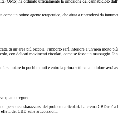
tà (OMS) ha ordinato ufficialmente la rimozione del cannabidiolo dall’e
ta come un ottimo agente terapeutico, che aiuta a riprendersi da innumer
ratta di un’area più piccola, l’importo sarà inferiore a un’area molto pi
olo, con delicati movimenti circolari, come se fosse un massaggio. Idealm
o a farsi notare in pochi minuti e entro la prima settimana il dolore avrà
ive quanto segue:
 di persone a sbarazzarsi dei problemi articolari. La crema CBDus è a ba
effetti del CBD sulle articolazioni.