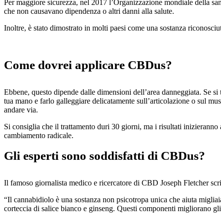
Per maggiore sicurezza, nel 2017 l’Organizzazione mondiale della sani
che non causavano dipendenza o altri danni alla salute.
Inoltre, è stato dimostrato in molti paesi come una sostanza riconosciu
Come dovrei applicare CBDus?
Ebbene, questo dipende dalle dimensioni dell’area danneggiata. Se si t
tua mano e farlo galleggiare delicatamente sull’articolazione o sul musc
andare via.
Si consiglia che il trattamento duri 30 giorni, ma i risultati inizierann
cambiamento radicale.
Gli esperti sono soddisfatti di CBDus?
Il famoso giornalista medico e ricercatore di CBD Joseph Fletcher scr
“Il cannabidiolo è una sostanza non psicotropa unica che aiuta migliaia
corteccia di salice bianco e ginseng. Questi componenti migliorano gli 