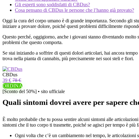
Gli esperti sono soddisfatti di CBDus?
Cosa pensano di CBDus le persone che l’hanno già provato?
Oggi la cura del corpo umano è di grande importanza. Secondo gli stu
iniziare a provare dolore, poiché questi problemi difficilmente rispond
Questo perché, oggigiorno, anche i giovani stanno diventando molto se
problemi che questo comporta.
Se stai iniziando a soffrire di questi dolori articolari, hai ancora t
trova nella pianta di cannabis, più precisamente nei suoi steli e fiori.
CBDus
39 €
78 €
ORDINA
[Sconto del 50%] • sito ufficiale
Quali sintomi dovrei avere per sapere ch
È molto probabile che tu possa sentire alcuni sintomi alle articolazio
sintomi che il tuo corpo ti trasmette, poiché se agisci per tempo è più fa
Ogni volta che c’è un cambiamento nel tempo, le articolazioni 