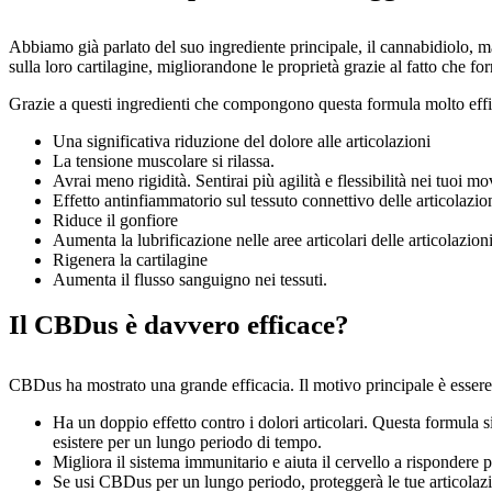
Abbiamo già parlato del suo ingrediente principale, il cannabidiolo, ma
sulla loro cartilagine, migliorandone le proprietà grazie al fatto che fo
Grazie a questi ingredienti che compongono questa formula molto effic
Una significativa riduzione del dolore alle articolazioni
La tensione muscolare si rilassa.
Avrai meno rigidità. Sentirai più agilità e flessibilità nei tuoi m
Effetto antinfiammatorio sul tessuto connettivo delle articolazio
Riduce il gonfiore
Aumenta la lubrificazione nelle aree articolari delle articolazion
Rigenera la cartilagine
Aumenta il flusso sanguigno nei tessuti.
Il CBDus è davvero efficace?
CBDus ha mostrato una grande efficacia. Il motivo principale è essere u
Ha un doppio effetto contro i dolori articolari. Questa formula si 
esistere per un lungo periodo di tempo.
Migliora il sistema immunitario e aiuta il cervello a rispondere 
Se usi CBDus per un lungo periodo, proteggerà le tue articolazio