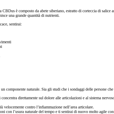
 CBDus è composto da abete siberiano, estratto di corteccia di salice ar
rnisce una grande quantità di nutrienti.
ace, sentirai:
ovimenti
ni
i
n componente naturale. Sia gli studi che i sondaggi delle persone che lo
concentra direttamente sul dolore alle articolazioni e al sistema nervoso c
più velocemente contro l’infiammazione nell’area articolare.
ni con l’usura naturale del tempo e ti sentirai di nuovo molto agile con 