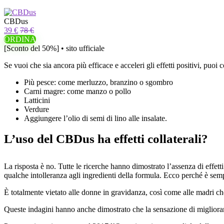
CBDus
39 €
78 €
ORDINA
[Sconto del 50%] • sito ufficiale
Se vuoi che sia ancora più efficace e acceleri gli effetti positivi, puoi
Più pesce: come merluzzo, branzino o sgombro
Carni magre: come manzo o pollo
Latticini
Verdure
Aggiungere l’olio di semi di lino alle insalate.
L’uso del CBDus ha effetti collaterali?
La risposta è no. Tutte le ricerche hanno dimostrato l’assenza di effett
qualche intolleranza agli ingredienti della formula. Ecco perché è semp
È totalmente vietato alle donne in gravidanza, così come alle madri ch
Queste indagini hanno anche dimostrato che la sensazione di migliorame