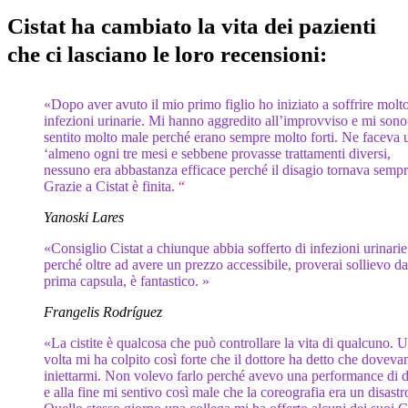
Cistat ha cambiato la vita dei pazienti
che ci lasciano le loro recensioni:
«Dopo aver avuto il mio primo figlio ho iniziato a soffrire molto
infezioni urinarie. Mi hanno aggredito all’improvviso e mi sono
sentito molto male perché erano sempre molto forti. Ne faceva 
‘almeno ogni tre mesi e sebbene provasse trattamenti diversi,
nessuno era abbastanza efficace perché il disagio tornava sempr
Grazie a Cistat è finita. “
Yanoski Lares
«Consiglio Cistat a chiunque abbia sofferto di infezioni urinarie
perché oltre ad avere un prezzo accessibile, proverai sollievo da
prima capsula, è fantastico. »
Frangelis Rodríguez
«La cistite è qualcosa che può controllare la vita di qualcuno. 
volta mi ha colpito così forte che il dottore ha detto che doveva
iniettarmi. Non volevo farlo perché avevo una performance di 
e alla fine mi sentivo così male che la coreografia era un disastr