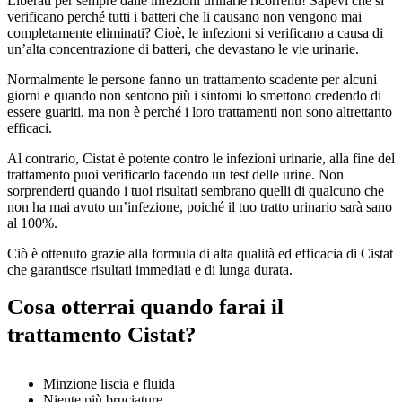
Liberati per sempre dalle infezioni urinarie ricorrenti! Sapevi che si
verificano perché tutti i batteri che li causano non vengono mai
completamente eliminati? Cioè, le infezioni si verificano a causa di
un’alta concentrazione di batteri, che devastano le vie urinarie.
Normalmente le persone fanno un trattamento scadente per alcuni
giorni e quando non sentono più i sintomi lo smettono credendo di
essere guariti, ma non è perché i loro trattamenti non sono altrettanto
efficaci.
Al contrario, Cistat è potente contro le infezioni urinarie, alla fine del
trattamento puoi verificarlo facendo un test delle urine. Non
sorprenderti quando i tuoi risultati sembrano quelli di qualcuno che
non ha mai avuto un’infezione, poiché il tuo tratto urinario sarà sano
al 100%.
Ciò è ottenuto grazie alla formula di alta qualità ed efficacia di Cistat
che garantisce risultati immediati e di lunga durata.
Cosa otterrai quando farai il
trattamento Cistat?
Minzione liscia e fluida
Niente più bruciature