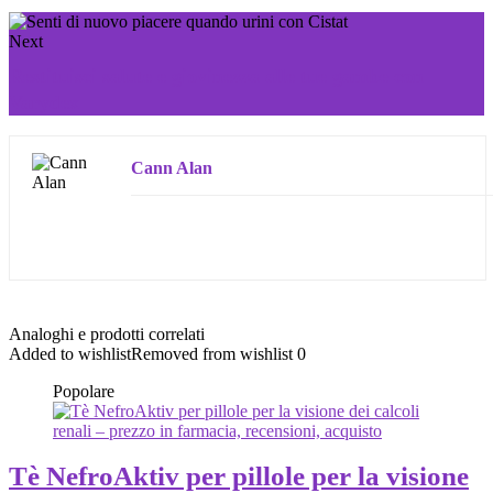
Next
Restituisci salute e giovinezza alle tue gambe con
Varydex
Cann Alan
Analoghi e prodotti correlati
Added to wishlist
Removed from wishlist
0
Popolare
Tè NefroAktiv per pillole per la visione