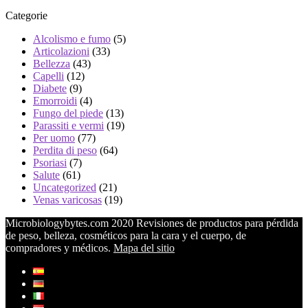
Categorie
Alcolismo e fumo
(5)
Articolazioni
(33)
Bellezza
(43)
Capelli
(12)
Diabete
(9)
Emorroidi
(4)
Fungo del piede
(13)
Parassiti e vermi
(19)
Per uomo
(77)
Perdita di peso
(64)
Psoriasi
(7)
Salute
(61)
Uncategorized
(21)
Venas varicosas
(19)
Microbiologybytes.com 2020 Revisiones de productos para pérdida
de peso, belleza, cosméticos para la cara y el cuerpo, de
compradores y médicos.
Mapa del sitio