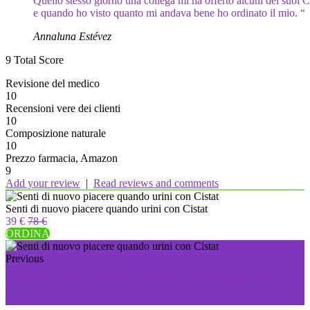
Quello stesso giorno una collega mi ha offerto alcuni dei suoi C
e quando ho visto quanto mi andava bene ho ordinato il mio. “
Annaluna Estévez
9
Total Score
Revisione del medico
10
Recensioni vere dei clienti
10
Composizione naturale
10
Prezzo farmacia, Amazon
9
Add your review
|
Read reviews and comments
Senti di nuovo piacere quando urini con Cistat
39 €
78 €
ORDINA
Previous
Diventa un dio del sesso con EffectEro dal primo
giorno