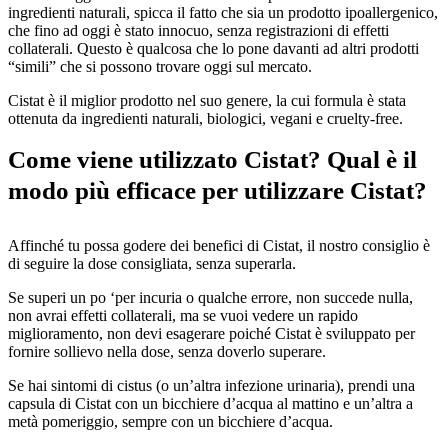
ingredienti naturali, spicca il fatto che sia un prodotto ipoallergenico,
che fino ad oggi è stato innocuo, senza registrazioni di effetti
collaterali. Questo è qualcosa che lo pone davanti ad altri prodotti
“simili” che si possono trovare oggi sul mercato.
Cistat è il miglior prodotto nel suo genere, la cui formula è stata
ottenuta da ingredienti naturali, biologici, vegani e cruelty-free.
Come viene utilizzato Cistat? Qual è il
modo più efficace per utilizzare Cistat?
Affinché tu possa godere dei benefici di Cistat, il nostro consiglio è
di seguire la dose consigliata, senza superarla.
Se superi un po ‘per incuria o qualche errore, non succede nulla,
non avrai effetti collaterali, ma se vuoi vedere un rapido
miglioramento, non devi esagerare poiché Cistat è sviluppato per
fornire sollievo nella dose, senza doverlo superare.
Se hai sintomi di cistus (o un’altra infezione urinaria), prendi una
capsula di Cistat con un bicchiere d’acqua al mattino e un’altra a
metà pomeriggio, sempre con un bicchiere d’acqua.