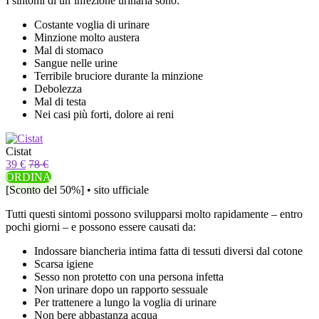
I sintomi di un’infezione urinaria sono:
Costante voglia di urinare
Minzione molto austera
Mal di stomaco
Sangue nelle urine
Terribile bruciore durante la minzione
Debolezza
Mal di testa
Nei casi più forti, dolore ai reni
Cistat
39 €
78 €
ORDINA
[Sconto del 50%] • sito ufficiale
Tutti questi sintomi possono svilupparsi molto rapidamente – entro
pochi giorni – e possono essere causati da:
Indossare biancheria intima fatta di tessuti diversi dal cotone
Scarsa igiene
Sesso non protetto con una persona infetta
Non urinare dopo un rapporto sessuale
Per trattenere a lungo la voglia di urinare
Non bere abbastanza acqua