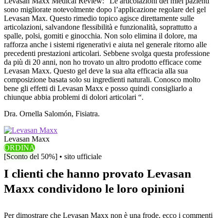
Levasan Maxx Medical Review: “Le articolazioni dei miei pazienti
sono migliorate notevolmente dopo l’applicazione regolare del gel
Levasan Max. Questo rimedio topico agisce direttamente sulle
articolazioni, salvandone flessibilità e funzionalità, soprattutto a
spalle, polsi, gomiti e ginocchia. Non solo elimina il dolore, ma
rafforza anche i sistemi rigenerativi e aiuta nel generale ritorno alle
precedenti prestazioni articolari. Sebbene svolga questa professione
da più di 20 anni, non ho trovato un altro prodotto efficace come
Levasan Maxx. Questo gel deve la sua alta efficacia alla sua
composizione basata solo su ingredienti naturali. Conosco molto
bene gli effetti di Levasan Maxx e posso quindi consigliarlo a
chiunque abbia problemi di dolori articolari “.
Dra. Ornella Salomón, Fisiatra.
Levasan Maxx
ORDINA
[Sconto del 50%] • sito ufficiale
I clienti che hanno provato Levasan
Maxx condividono le loro opinioni
Per dimostrare che Levasan Maxx non è una frode, ecco i commenti