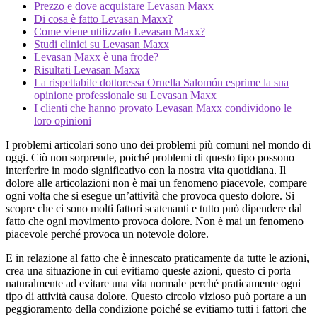
Prezzo e dove acquistare Levasan Maxx
Di cosa è fatto Levasan Maxx?
Come viene utilizzato Levasan Maxx?
Studi clinici su Levasan Maxx
Levasan Maxx è una frode?
Risultati Levasan Maxx
La rispettabile dottoressa Ornella Salomón esprime la sua
opinione professionale su Levasan Maxx
I clienti che hanno provato Levasan Maxx condividono le
loro opinioni
I problemi articolari sono uno dei problemi più comuni nel mondo di
oggi. Ciò non sorprende, poiché problemi di questo tipo possono
interferire in modo significativo con la nostra vita quotidiana. Il
dolore alle articolazioni non è mai un fenomeno piacevole, compare
ogni volta che si esegue un’attività che provoca questo dolore. Si
scopre che ci sono molti fattori scatenanti e tutto può dipendere dal
fatto che ogni movimento provoca dolore. Non è mai un fenomeno
piacevole perché provoca un notevole dolore.
E in relazione al fatto che è innescato praticamente da tutte le azioni,
crea una situazione in cui evitiamo queste azioni, questo ci porta
naturalmente ad evitare una vita normale perché praticamente ogni
tipo di attività causa dolore. Questo circolo vizioso può portare a un
peggioramento della condizione poiché se evitiamo tutti i fattori che