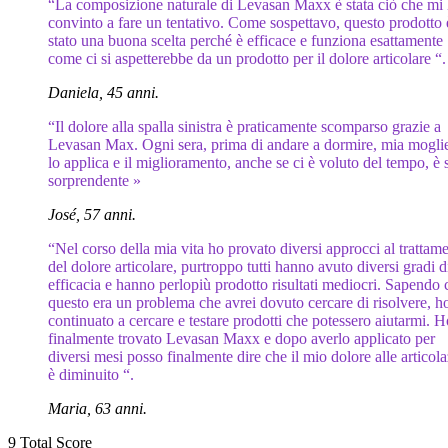
“La composizione naturale di Levasan Maxx è stata ciò che mi
convinto a fare un tentativo. Come sospettavo, questo prodotto 
stato una buona scelta perché è efficace e funziona esattamente
come ci si aspetterebbe da un prodotto per il dolore articolare “.
Daniela, 45 anni.
“Il dolore alla spalla sinistra è praticamente scomparso grazie a
Levasan Max. Ogni sera, prima di andare a dormire, mia mogli
lo applica e il miglioramento, anche se ci è voluto del tempo, è 
sorprendente »
José, 57 anni.
“Nel corso della mia vita ho provato diversi approcci al trattam
del dolore articolare, purtroppo tutti hanno avuto diversi gradi d
efficacia e hanno perlopiù prodotto risultati mediocri. Sapendo 
questo era un problema che avrei dovuto cercare di risolvere, h
continuato a cercare e testare prodotti che potessero aiutarmi. H
finalmente trovato Levasan Maxx e dopo averlo applicato per
diversi mesi posso finalmente dire che il mio dolore alle articola
è diminuito “.
Maria, 63 anni.
9
Total Score