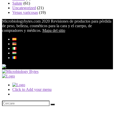
Salute
(61)
Uncategorized
(21)
Venas varicosas
(19)
Microbiologybytes.com 2020 Revisiones de productos para pérdida
de peso, belleza, cosméticos para la cara y el cuerpo, de
compradores y médicos.
Mapa del sitio
Click to Add your menu