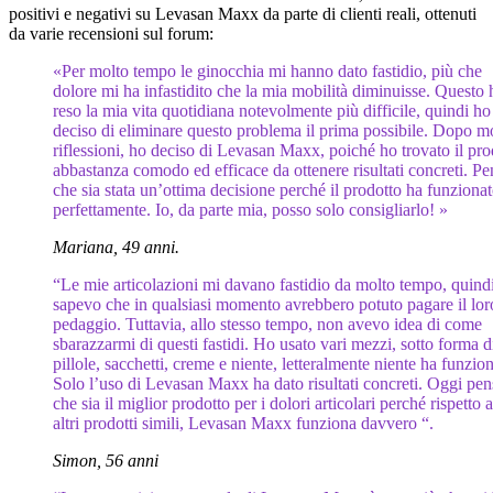
positivi e negativi su Levasan Maxx da parte di clienti reali, ottenuti
da varie recensioni sul forum:
«Per molto tempo le ginocchia mi hanno dato fastidio, più che
dolore mi ha infastidito che la mia mobilità diminuisse. Questo 
reso la mia vita quotidiana notevolmente più difficile, quindi ho
deciso di eliminare questo problema il prima possibile. Dopo m
riflessioni, ho deciso di Levasan Maxx, poiché ho trovato il pro
abbastanza comodo ed efficace da ottenere risultati concreti. P
che sia stata un’ottima decisione perché il prodotto ha funziona
perfettamente. Io, da parte mia, posso solo consigliarlo! »
Mariana, 49 anni.
“Le mie articolazioni mi davano fastidio da molto tempo, quind
sapevo che in qualsiasi momento avrebbero potuto pagare il lor
pedaggio. Tuttavia, allo stesso tempo, non avevo idea di come
sbarazzarmi di questi fastidi. Ho usato vari mezzi, sotto forma d
pillole, sacchetti, creme e niente, letteralmente niente ha funzio
Solo l’uso di Levasan Maxx ha dato risultati concreti. Oggi pe
che sia il miglior prodotto per i dolori articolari perché rispetto 
altri prodotti simili, Levasan Maxx funziona davvero “.
Simon, 56 anni