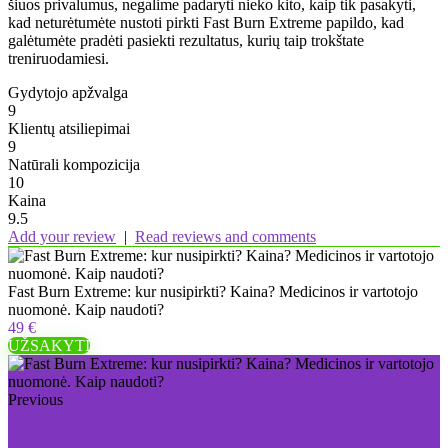
šiuos privalumus, negalime padaryti nieko kito, kaip tik pasakyti,
kad neturėtumėte nustoti pirkti Fast Burn Extreme papildo, kad
galėtumėte pradėti pasiekti rezultatus, kurių taip trokštate
treniruodamiesi.
Gydytojo apžvalga
9
Klientų atsiliepimai
9
Natūrali kompozicija
10
Kaina
9.5
Add your review
|
Read reviews and comments
Fast Burn Extreme: kur nusipirkti? Kaina? Medicinos ir vartotojo
nuomonė. Kaip naudoti?
49 €
UŽSAKYTI
Previous
Piperinox: Norėdami išlaikyti savo svorį Kur įsigyti?