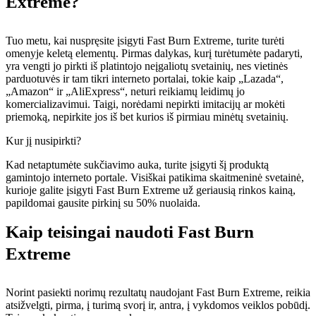
Extreme?
Tuo metu, kai nuspręsite įsigyti Fast Burn Extreme, turite turėti
omenyje keletą elementų. Pirmas dalykas, kurį turėtumėte padaryti,
yra vengti jo pirkti iš platintojo neįgaliotų svetainių, nes vietinės
parduotuvės ir tam tikri interneto portalai, tokie kaip „Lazada“,
„Amazon“ ir „AliExpress“, neturi reikiamų leidimų jo
komercializavimui. Taigi, norėdami nepirkti imitacijų ar mokėti
priemoką, nepirkite jos iš bet kurios iš pirmiau minėtų svetainių.
Kur jį nusipirkti?
Kad netaptumėte sukčiavimo auka, turite įsigyti šį produktą
gamintojo interneto portale. Visiškai patikima skaitmeninė svetainė,
kurioje galite įsigyti Fast Burn Extreme už geriausią rinkos kainą,
papildomai gausite pirkinį su 50% nuolaida.
Kaip teisingai naudoti Fast Burn
Extreme
Norint pasiekti norimų rezultatų naudojant Fast Burn Extreme, reikia
atsižvelgti, pirma, į turimą svorį ir, antra, į vykdomos veiklos pobūdį.