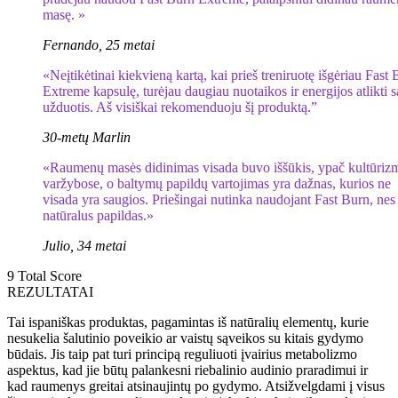
masę. »
Fernando, 25 metai
«Neįtikėtinai kiekvieną kartą, kai prieš treniruotę išgėriau Fast
Extreme kapsulę, turėjau daugiau nuotaikos ir energijos atlikti 
užduotis. Aš visiškai rekomenduoju šį produktą.”
30-metų Marlin
«Raumenų masės didinimas visada buvo iššūkis, ypač kultūriz
varžybose, o baltymų papildų vartojimas yra dažnas, kurios ne
visada yra saugios. Priešingai nutinka naudojant Fast Burn, nes 
natūralus papildas.»
Julio, 34 metai
9
Total Score
REZULTATAI
Tai ispaniškas produktas, pagamintas iš natūralių elementų, kurie
nesukelia šalutinio poveikio ar vaistų sąveikos su kitais gydymo
būdais. Jis taip pat turi principą reguliuoti įvairius metabolizmo
aspektus, kad jie būtų palankesni riebalinio audinio praradimui ir
kad raumenys greitai atsinaujintų po gydymo. Atsižvelgdami į visus