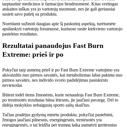
tarptautinė medicinos ir farmacijos bendruomenė. Kitas vertingas
atskaitos taškas yra jo vartotojų nuomonė, nes jie gali geriausiai
susieti savo patirtį su produktu.
Norėdami sužinoti daugiau apie šį paskutinį aspektą, turėtumėte
apsilankyti vartotojų forumuose, kuriuose rasite kiekvieno vartotojo
pasiektus rezultatus.
Rezultatai panaudojus Fast Burn
Extreme: prieš ir po
Pokyčiai tarp asmenų prieš ir po Fast Burn Extreme vartojimo yra
akivaizdūs nuo pirmos savaitės, kai metabolizmas labai pakinta nuo
pirmos savaitės, nes individo svorio padidėjimas pasiskirsto
nevienodai.
Būtent todėl tiems žmonėms, kurie nenaudoja Fast Burn Extreme,
po treniruotės rezultatas būna lėtesnis, jie jaučiasi pavargę. Dėl to
didėja mokyklos nebaigusių sporto salių skaičius.
Tačiau pradėjus gydymą minėtu produktu, pokyčiai pastebimi,
žmogus jaučiasi pilnesnis, energingesnis, treniruotės yra
energingesnės, o tai leidžia per trumpą laiką pamatyti greitesnius