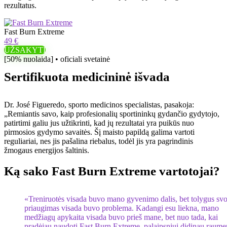
rezultatus.
Fast Burn Extreme
49 €
UŽSAKYTI
[50% nuolaida] • oficiali svetainė
Sertifikuota medicininė išvada
Dr. José Figueredo, sporto medicinos specialistas, pasakoja:
„Remiantis savo, kaip profesionalių sportininkų gydančio gydytojo,
patirtimi galiu jus užtikrinti, kad jų rezultatai yra puikūs nuo
pirmosios gydymo savaitės. Šį maisto papildą galima vartoti
reguliariai, nes jis pašalina riebalus, todėl jis yra pagrindinis
žmogaus energijos šaltinis.
Ką sako Fast Burn Extreme vartotojai?
«Treniruotės visada buvo mano gyvenimo dalis, bet tolygus svo
priaugimas visada buvo problema. Kadangi esu liekna, mano
medžiagų apykaita visada buvo prieš mane, bet nuo tada, kai
pradėjau naudoti Fast Burn Extreme, palaipsniui didinau raum