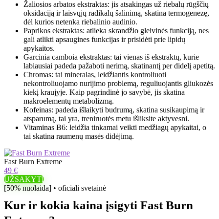
Žaliosios arbatos ekstraktas: jis atsakingas už riebalų rūgščių
oksidaciją ir laisvųjų radikalų šalinimą, skatina termogenezę,
dėl kurios netenka riebalinio audinio.
Paprikos ekstraktas: atlieka skrandžio gleivinės funkciją, nes
gali atlikti apsaugines funkcijas ir prisidėti prie lipidų
apykaitos.
Garcinia camboia ekstraktas: tai vienas iš ekstraktų, kurie
labiausiai padeda pažaboti nerimą, skatinantį per didelį apetitą.
Chromas: tai mineralas, leidžiantis kontroliuoti
nekontroliuojamo nurijimo problemą, reguliuojantis gliukozės
kiekį kraujyje. Kaip pagrindinė jo savybė, jis skatina
makroelementų metabolizmą.
Kofeinas: padeda išlaikyti budrumą, skatina susikaupimą ir
atsparumą, tai yra, treniruotės metu išliksite aktyvesni.
Vitaminas B6: leidžia tinkamai veikti medžiagų apykaitai, o
tai skatina raumenų masės didėjimą.
Fast Burn Extreme
49 €
UŽSAKYTI
[50% nuolaida] • oficiali svetainė
Kur ir kokia kaina įsigyti Fast Burn