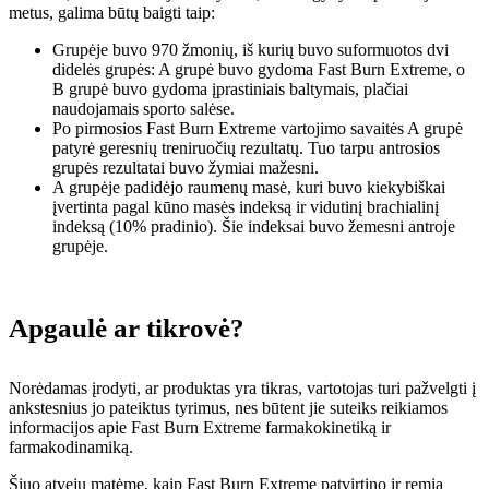
metus, galima būtų baigti taip:
Grupėje buvo 970 žmonių, iš kurių buvo suformuotos dvi
didelės grupės: A grupė buvo gydoma Fast Burn Extreme, o
B grupė buvo gydoma įprastiniais baltymais, plačiai
naudojamais sporto salėse.
Po pirmosios Fast Burn Extreme vartojimo savaitės A grupė
patyrė geresnių treniruočių rezultatų. Tuo tarpu antrosios
grupės rezultatai buvo žymiai mažesni.
A grupėje padidėjo raumenų masė, kuri buvo kiekybiškai
įvertinta pagal kūno masės indeksą ir vidutinį brachialinį
indeksą (10% pradinio). Šie indeksai buvo žemesni antroje
grupėje.
Apgaulė ar tikrovė?
Norėdamas įrodyti, ar produktas yra tikras, vartotojas turi pažvelgti į
ankstesnius jo pateiktus tyrimus, nes būtent jie suteiks reikiamos
informacijos apie Fast Burn Extreme farmakokinetiką ir
farmakodinamiką.
Šiuo atveju matėme, kaip Fast Burn Extreme patvirtino ir remia