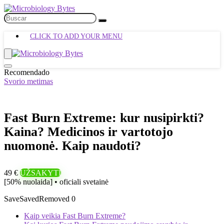
CLICK TO ADD YOUR MENU
Recomendado
Svorio metimas
Fast Burn Extreme: kur nusipirkti?
Kaina? Medicinos ir vartotojo
nuomonė. Kaip naudoti?
49 €
UŽSAKYTI
[50% nuolaida] • oficiali svetainė
Save
Saved
Removed
0
Kaip veikia Fast Burn Extreme?