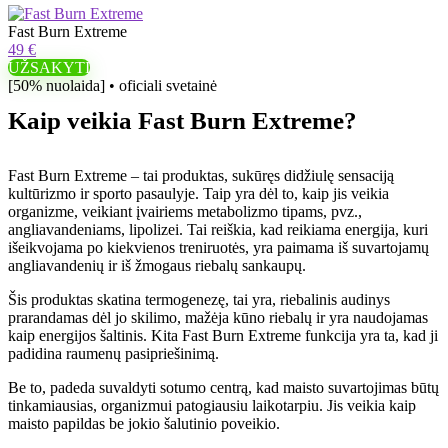
Fast Burn Extreme
49 €
UŽSAKYTI
[50% nuolaida] • oficiali svetainė
Kaip veikia Fast Burn Extreme?
Fast Burn Extreme – tai produktas, sukūręs didžiulę sensaciją
kultūrizmo ir sporto pasaulyje. Taip yra dėl to, kaip jis veikia
organizme, veikiant įvairiems metabolizmo tipams, pvz.,
angliavandeniams, lipolizei. Tai reiškia, kad reikiama energija, kuri
išeikvojama po kiekvienos treniruotės, yra paimama iš suvartojamų
angliavandenių ir iš žmogaus riebalų sankaupų.
Šis produktas skatina termogenezę, tai yra, riebalinis audinys
prarandamas dėl jo skilimo, mažėja kūno riebalų ir yra naudojamas
kaip energijos šaltinis. Kita Fast Burn Extreme funkcija yra ta, kad ji
padidina raumenų pasipriešinimą.
Be to, padeda suvaldyti sotumo centrą, kad maisto suvartojimas būtų
tinkamiausias, organizmui patogiausiu laikotarpiu. Jis veikia kaip
maisto papildas be jokio šalutinio poveikio.