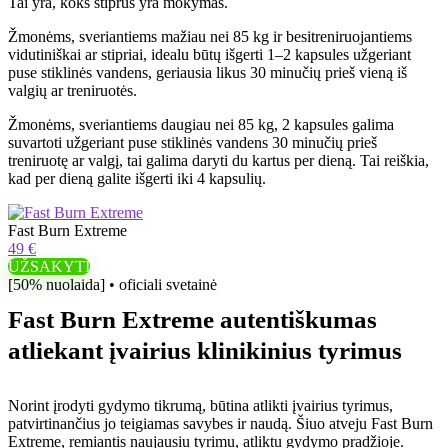
Tai yra, koks stiprus yra mokymas.
Žmonėms, sveriantiems mažiau nei 85 kg ir besitreniruojantiems
vidutiniškai ar stipriai, idealu būtų išgerti 1–2 kapsules užgeriant
puse stiklinės vandens, geriausia likus 30 minučių prieš vieną iš
valgių ar treniruotės.
Žmonėms, sveriantiems daugiau nei 85 kg, 2 kapsules galima
suvartoti užgeriant puse stiklinės vandens 30 minučių prieš
treniruotę ar valgį, tai galima daryti du kartus per dieną. Tai reiškia,
kad per dieną galite išgerti iki 4 kapsulių.
Fast Burn Extreme
49 €
UŽSAKYTI
[50% nuolaida] • oficiali svetainė
Fast Burn Extreme autentiškumas
atliekant įvairius klinikinius tyrimus
Norint įrodyti gydymo tikrumą, būtina atlikti įvairius tyrimus,
patvirtinančius jo teigiamas savybes ir naudą. Šiuo atveju Fast Burn
Extreme, remiantis naujausiu tyrimu, atliktu gydymo pradžioje.