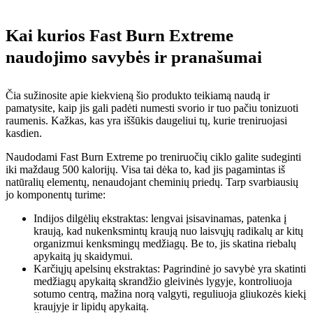
Kai kurios Fast Burn Extreme
naudojimo savybės ir pranašumai
Čia sužinosite apie kiekvieną šio produkto teikiamą naudą ir
pamatysite, kaip jis gali padėti numesti svorio ir tuo pačiu tonizuoti
raumenis. Kažkas, kas yra iššūkis daugeliui tų, kurie treniruojasi
kasdien.
Naudodami Fast Burn Extreme po treniruočių ciklo galite sudeginti
iki maždaug 500 kalorijų. Visa tai dėka to, kad jis pagamintas iš
natūralių elementų, nenaudojant cheminių priedų. Tarp svarbiausių
jo komponentų turime:
Indijos dilgėlių ekstraktas: lengvai įsisavinamas, patenka į
kraują, kad nukenksmintų kraują nuo laisvųjų radikalų ar kitų
organizmui kenksmingų medžiagų. Be to, jis skatina riebalų
apykaitą jų skaidymui.
Karčiųjų apelsinų ekstraktas: Pagrindinė jo savybė yra skatinti
medžiagų apykaitą skrandžio gleivinės lygyje, kontroliuoja
sotumo centrą, mažina norą valgyti, reguliuoja gliukozės kiekį
kraujyje ir lipidų apykaitą.