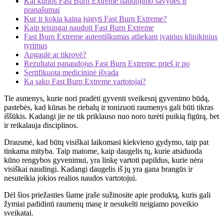
Kai kurios Fast Burn Extreme naudojimo savybės ir
pranašumai
Kur ir kokia kaina įsigyti Fast Burn Extreme?
Kaip teisingai naudoti Fast Burn Extreme
Fast Burn Extreme autentiškumas atliekant įvairius klinikinius
tyrimus
Apgaulė ar tikrovė?
Rezultatai panaudojus Fast Burn Extreme: prieš ir po
Sertifikuota medicininė išvada
Ką sako Fast Burn Extreme vartotojai?
Tie asmenys, kurie nori pradėti gyventi sveikesnį gyvenimo būdą,
pastebės, kad kūnas be riebalų ir tonizuoti raumenys gali būti tikras
iššūkis. Kadangi jie ne tik priklauso nuo noro turėti puikią figūrą, bet
ir reikalauja disciplinos.
Drausmė, kad būtų visiškai laikomasi kiekvieno gydymo, taip pat
tinkama mityba. Taip matome, kaip daugelis tų, kurie atsiduoda
kūno rengybos gyvenimui, yra linkę vartoti papildus, kurie nėra
visiškai naudingi. Kadangi daugelis iš jų yra gana brangūs ir
nesuteikia jokios realios naudos vartotojui.
Dėl šios priežasties šiame įraše sužinosite apie produktą, kuris gali
žymiai padidinti raumenų masę ir nesukelti neigiamo poveikio
sveikatai.